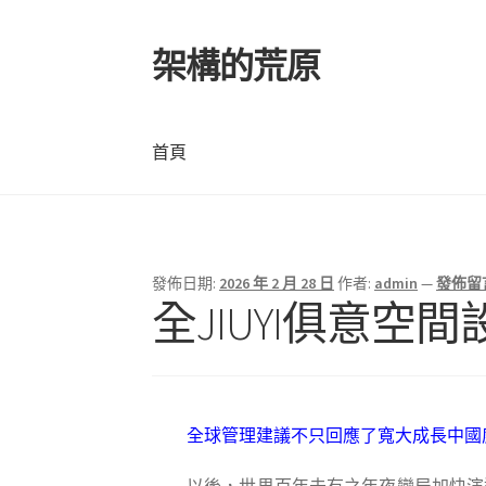
架構的荒原
跳
跳
至
至
導
主
覽
要
首頁
列
內
容
首頁
發佈日期:
2026 年 2 月 28 日
作者:
admin
—
發佈留
全JIUYI俱意
全球管理建議不只回應了寬大成長中國