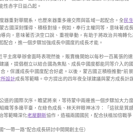
能性赤字日益凸起。
度器重對華關系，也歷來器重多邊交際與區域一起配合。全
民
蒙古國深刻懂得、積極對接。例如，奉行主權同等，意味著成
動導向，意味著否決空口說、重視舉動，有助于將政治共鳴轉化
起配合，進一個步驟加強成長中國度的成長才能。
近平主席舉辦會面時表現然後，販賣機開始以每秒一百萬張的
建議，提倡樹立以結合國為焦點、成長中國度都能同等介入的
，保護成長中國度配合好處。以後，蒙古國正積極推動“前景20
診所設計
成長等範疇。中方提出的四年夜全球建議與蒙方成長計
公道的國際次序。瞻望將來，等待蒙中兩邊進一個步驟加大力
組織等多邊平臺，在綠色成長、林天秤眼神冰冷：「這就是質
治等範疇深化
老屋翻新
協作，造福兩國國民，配合扶植加倍戰爭
國“一帶一路”配合成長研討中間開創主任）