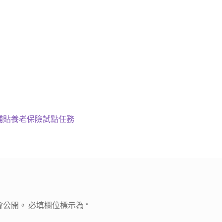
補貼養老保險試點任務
會公開。
必填欄位標示為
*