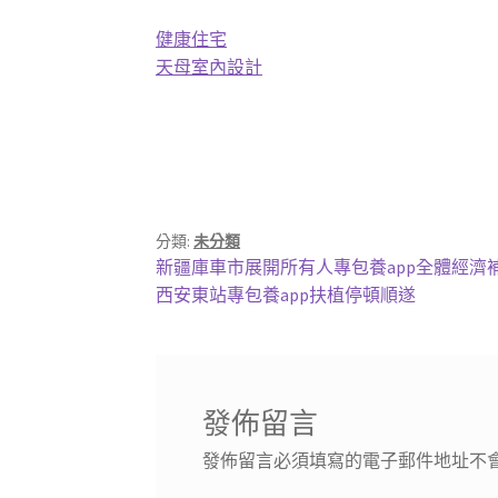
健康住宅
天母室內設計
分類:
未分類
文
上
新疆庫車市展開所有人專包養app全體經濟
一
下
西安東站專包養app扶植停頓順遂
章
篇
一
導
文
篇
章:
文
覽
章:
發佈留言
發佈留言必須填寫的電子郵件地址不