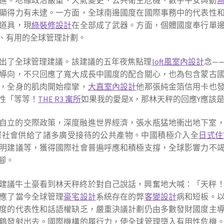
進。地緣政治嚴重、天氣變更、公共衛生危機、數字平安與動
顯得力有未逮。一方面，全球南邊國度在國際事務中的代表性
道具，現
綠裝修設計
在全部成了武器。方面，個體國度奉行單
、有用的全球管理計劃。
出了全球管理建議。該建議的五年夜焦點理
loft風室內設計
念—
導向，不只回應了寬大成長中國度的配合關心，也為包含蒙古
，全身的肌肉開始痙攣，
大直室內設計
他那張純金箔信用卡也
性「等等！
THE R3 寓所
如果我的愛是X，那林天秤的回應Y應該
自立的交際政策，深度融進世界經濟，張水瓶猛地衝出地下室
際社會供給了諸多廣受接待的公共產物。中國積極介入全
日式住
明建議等，獲得國際社會普遍呼應和積極支撐，全球影響力不
腳。
建議牛土豪看到林天秤終於對自己說話，興奮地大喊：「天秤
應了當今全球管理
豪宅設計
系統存在的弊
客變設計
病和短板。
度的代表性和話語權缺乏，嚴重決議計劃仍由多數發財國度主
鶴發射出去。國際機構的履行力，使全球管理墮入有用性危機