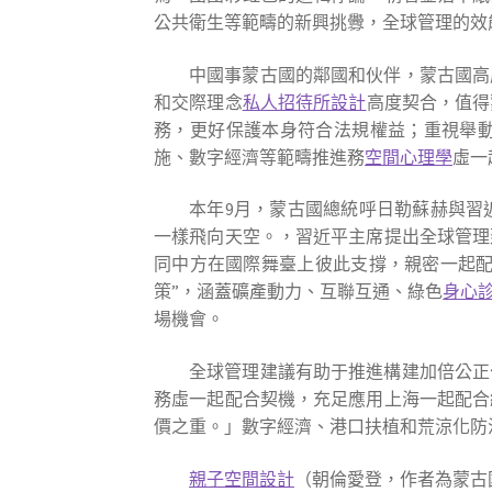
公共衛生等範疇的新興挑釁，全球管理的效
中國事蒙古國的鄰國和伙伴，蒙古國高
和交際理念
私人招待所設計
高度契合，值得
務，更好保護本身符合法規權益；重視舉
施、數字經濟等範疇推進務
空間心理學
虛一
本年9月，蒙古國總統呼日勒蘇赫與習
一樣飛向天空。，習近平主席提出全球管理
同中方在國際舞臺上彼此支撐，親密一起配合
策”，涵蓋礦產動力、互聯互通、綠色
身心
場機會。
全球管理建議有助于推進構建加倍公正
務虛一起配合契機，充足應用上海一起配合
價之重。」數字經濟、港口扶植和荒涼化防
親子空間設計
（
朝倫愛登，
作者為蒙古