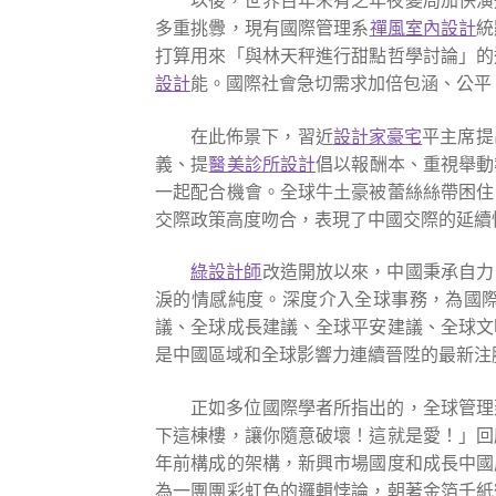
以後，世界百年未有之年夜變局加快演
多重挑釁，現有國際管理系
禪風室內設計
統
打算用來「與林天秤進行甜點哲學討論」的
設計
能。國際社會急切需求加倍包涵、公平
在此佈景下，習近
設計家豪宅
平主席提
義、提
醫美診所設計
倡以報酬本、重視舉動
一起配合機會。全球牛土豪被蕾絲絲帶困住
交際政策高度吻合，表現了中國交際的延續
綠設計師
改造開放以來，中國秉承自力
淚的情感純度。深度介入全球事務，為國
議、全球成長建議、全球平安建議、全球文
是中國區域和全球影響力連續晉陞的最新注
正如多位國際學者所指出的，全球管理
下這棟樓，讓你隨意破壞！這就是愛！」回
年前構成的架構，新興市場國度和成長中國
為一團團彩虹色的邏輯悖論，朝著金箔千紙