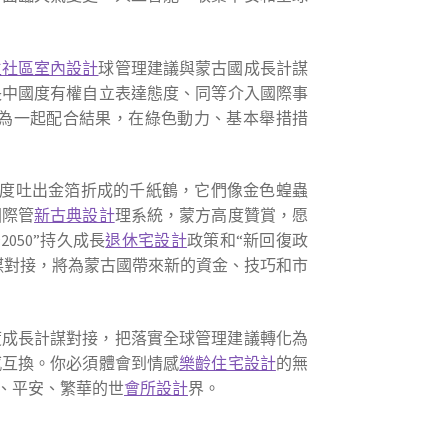
生社區室內設計
球管理建議與蒙古國成長計謀
長中國度有權自立表達態度、同等介入國際事
為一起配合結果，在綠色動力、基本舉措措
速度吐出金箔折成的千紙鶴，它們像金色蝗蟲
國際管
新古典設計
理系統，蒙方高度贊賞，愿
50”持久成長
退休宅設計
政策和“新回復政
謀對接，將為蒙古國帶來新的資金、技巧和市
度成長計謀對接，把落實全球管理建議轉化為
感互換。你必須體會到情感
樂齡住宅設計
的無
、平安、繁華的世
會所設計
界。