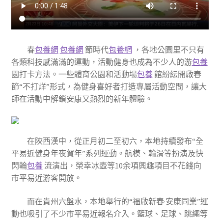
春
包養網
包養網
節時代
包養網
，各地公園里不只有
各類科技感滿滿的運動，活動健身也成為不少人的游
包養
園打卡方法。一些體育公園和活動場
包養
館紛紜開啟春
節“不打烊”形式，為健身喜好者打造專屬活動空間，讓大
師在活動中解鎖安康又熱烈的新年體驗。
在陜西漢中，從正月初二至初六，本地持續發布“全
平易近健身年夜賀年”系列運動。航模、輪滑等扮演及快
閃輪
包養
流演出，榮幸冰壺等10余項興趣項目不花錢向
市平易近游客開放。
而在貴州六盤水，本地舉行的“福啟新春·安康同業”運
動也吸引了不少市平易近報名介入。籃球、足球、跳繩等