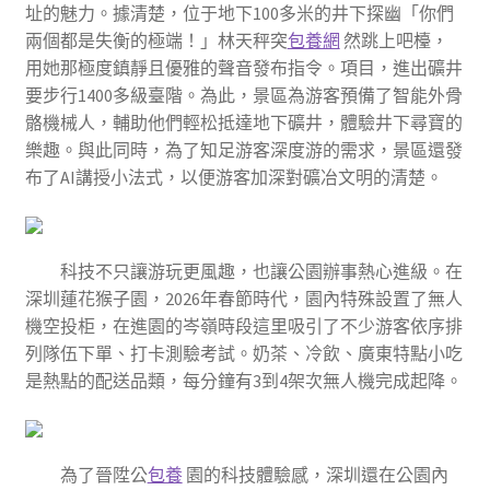
址的魅力。據清楚，位于地下100多米的井下探幽「你們
兩個都是失衡的極端！」林天秤突
包養網
然跳上吧檯，
用她那極度鎮靜且優雅的聲音發布指令。項目，進出礦井
要步行1400多級臺階。為此，景區為游客預備了智能外骨
骼機械人，輔助他們輕松抵達地下礦井，體驗井下尋寶的
樂趣。與此同時，為了知足游客深度游的需求，景區還發
布了AI講授小法式，以便游客加深對礦冶文明的清楚。
科技不只讓游玩更風趣，也讓公園辦事熱心進級。在
深圳蓮花猴子園，2026年春節時代，園內特殊設置了無人
機空投柜，在進園的岑嶺時段這里吸引了不少游客依序排
列隊伍下單、打卡測驗考試。奶茶、冷飲、廣東特點小吃
是熱點的配送品類，每分鐘有3到4架次無人機完成起降。
為了晉陞公
包養
園的科技體驗感，深圳還在公園內