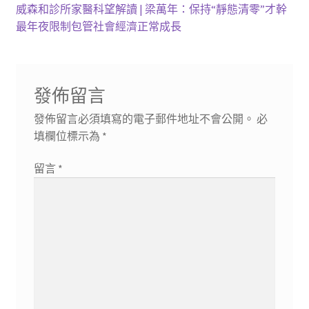
章
篇
下
威森和診所家醫科望解讀 | 梁萬年：保持“靜態清零”才幹
導
文
一
最年夜限制包管社會經濟正常成長
章:
篇
覽
文
章:
發佈留言
發佈留言必須填寫的電子郵件地址不會公開。
必
填欄位標示為
*
留言
*