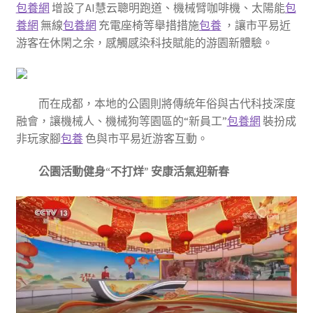
包養網
增設了AI慧云聰明跑道、機械臂咖啡機、太陽能
包
養網
無線
包養網
充電座椅等舉措措施
包養
，讓市平易近
游客在休閑之余，感觸感染科技賦能的游園新體驗。
而在成都，本地的公園則將傳統年俗與古代科技深度
融會，讓機械人、機械狗等園區的“新員工”
包養網
裝扮成
非玩家腳
包養
色與市平易近游客互動。
公園活動健身“不打烊” 安康活氣迎新春