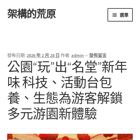
架構的荒原
跳
跳
選單
至
至
導
主
首頁
覽
要
列
內
容
發佈日期:
2026 年 2 月 28 日
作者:
admin
—
發佈留言
公園“玩”出“名堂”新年
味 科技、活動台包
養、生態為游客解鎖
多元游園新體驗