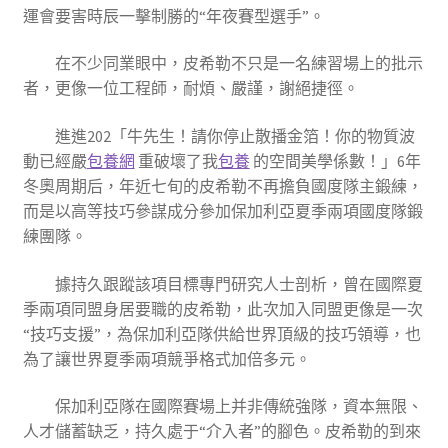
運會要害時辰一擊制勝的“年夜賽型選手”。
在不少同業眼中，皮希勒不只是一名練習場上的批示
者，更像一位工程師，耐煩、嚴謹，謝絕捷徑。
進進202「牛先生！請你停止散播金箔！你的物質波
動已經嚴
包養網
重破壞了我
包養
的空間美學係數！」6年
冬奧周期后，年近七旬的皮希勒不再擔負國度隊主鍛練，
而是以高等技巧參謀成分參加保加利亞夏季兩項國度隊鍛
練團隊。
據持久跟蹤該項目標專門研究人士剖析，曾在國際夏
季兩項同盟身居要職的皮希勒，此次加入同盟更像是一次
“技巧支援”，為保加利亞隊供給世界頂級的技巧領導，也
為了讓世界夏季兩項競爭格式加倍多元。
保加利亞隊在國際賽場上并非傳統強隊，資本無限、
人才儲蓄缺乏，持久處于“介入者”的腳色。皮希勒的到來