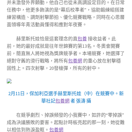
并未激發外界顫動，他自己也從未高調設定目的。在日常
任務中，他更多飾演的是“幕后校準者”，協助鍛練組搭建
練習構造、調劑射擊節拍、優化競賽戰略，同時在心思層
面領導年青活動員懂得和應對年夜賽。
赫里斯托娃恰是這套理念的直
包養
接收益者。此
前，她的最好成就是往年世錦賽的第13名。冬奧會開賽
前，簡直無人將她視為獎牌競爭者。本場競賽，她選擇了
絕對守舊的滑行戰略，將所有
包養網
的重心放在射擊穩
固性上。四次射擊，20發槍彈，所有的射中。
2月11日，保加利亞選手赫里斯托娃（中）在競賽中。新
華社記
包養網
者 張濤 攝
在競爭劇烈、掉誤頻發的小我賽中，如許的“零掉誤”
成為決議勝敗的要害。起點計時板亮起的那一刻，她從難
以相信到熱淚盈眶。
包養網