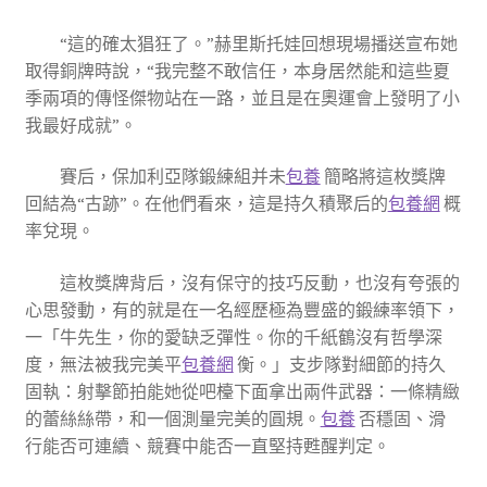
“這的確太猖狂了。”赫里斯托娃回想現場播送宣布她
取得銅牌時說，“我完整不敢信任，本身居然能和這些夏
季兩項的傳怪傑物站在一路，並且是在奧運會上發明了小
我最好成就”。
賽后，保加利亞隊鍛練組并未
包養
簡略將這枚獎牌
回結為“古跡”。在他們看來，這是持久積聚后的
包養網
概
率兌現。
這枚獎牌背后，沒有保守的技巧反動，也沒有夸張的
心思發動，有的就是在一名經歷極為豐盛的鍛練率領下，
一「牛先生，你的愛缺乏彈性。你的千紙鶴沒有哲學深
度，無法被我完美平
包養網
衡。」支步隊對細節的持久
固執：射擊節拍能她從吧檯下面拿出兩件武器：一條精緻
的蕾絲絲帶，和一個測量完美的圓規。
包養
否穩固、滑
行能否可連續、競賽中能否一直堅持甦醒判定。