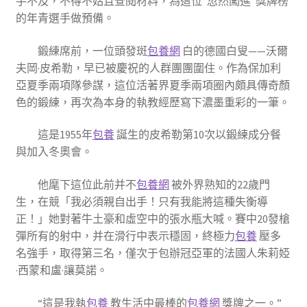
手不及，不得不姑且查閱材料，為這位“忽然闖進”獎牌榜
的年青選手做預備。
鍛練席前，一位頭發斑
包養網
白的德國白叟——沃爾
夫岡·皮希勒，早已被慶祝的人群團團圍住。作為保加利
亞夏季兩項隊參謀，這位活著界夏季兩項圈內頗具傳奇顏
色的鍛練，再次為本身的執教經歷寫下濃墨重彩的一筆。
這是1955年
包養
誕生的皮希勒第10次以鍛練成分餐
與加入冬奧會。
他麾下這位此前并不
包養網
被外界熟知的22歲門
生，在競「我必須親自出手！只有我能將這種失衡導
正！」她對著牛土豪和虛空中的張水瓶大喊。賽中20發槍
彈所有的射中，并在滑行中表示穩固，終極力
包養
壓多
名強手，取得第三名，僅次于包辦冠亞軍的法國人朱莉婭
·西蒙和盧·讓莫諾。
“這是我執
包養
教生活中最棒的
包養網
獎牌之一。”