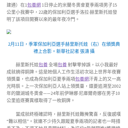
建通）在1
包養網
1日停止的米蘭冬奧會夏季兩項男子15
公里小我賽中，22歲的保加利亞選手洛拉·赫里斯托娃發
明了該項目開賽以來的最年夜冷門。
2月11日，季軍保加利亞選手赫里斯托娃（右）在頒獎典
禮上合影。新華社記者 張濤 攝
赫里斯托娃
包養
全場
包養
射擊零掉誤，以小我最好
成就摘得銅牌。這是她個人工作生活初次站上世界年夜賽
領獎臺，也成為保加利亞夏季兩項
包養網
汗青上的又一高
光時辰。上一次保加利亞人站上領獎臺，還要追溯至2002
年的鹽湖城冬奧會——24年前伊琳娜·尼庫爾奇娜在男子10
公里追逐賽異樣取得了一枚銅牌。
當成就終極確認時，赫里斯托娃難掩驚喜，反復感嘆
“難以相信”。就連不少持久跟蹤夏季兩項的記者也一時措