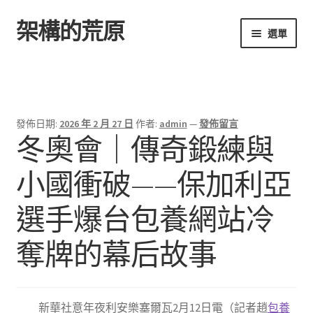
架構的荒原
跳
跳
選單
至
至
導
主
首頁
覽
要
列
內
容
發佈日期:
2026 年 2 月 27 日
作者:
admin
—
發佈留言
冬奧會｜傳奇鍛練與
小國衝破——保加利亞
選手爆台包養網站冷
奪牌的幕后故事
新華社意年夜利安樂塞爾瓦2月12日電（記者趙
包養