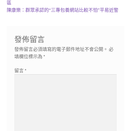
一
區
章
篇
下
陳康樂：群眾承認的“三專包養網站比較不怕”平易近警
導
文
一
章:
篇
覽
文
發佈留言
章:
發佈留言必須填寫的電子郵件地址不會公開。
必
填欄位標示為
*
留言
*