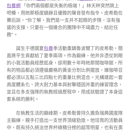
包養網
「你們兩個都是失衡的極端！」林天秤突然跳上
吧檯，用她那極度鎮靜且優雅的聲音發布指令。皮希勒在
賽后說，“你了解，我們是一支并不起眼的步隊，沒有強
盛的支撐，只要在一個連合的團隊中不竭盡力、結壯任
務”。
誕生于德國夏
包養
季活動重鎮魯波爾丁的皮希勒，簡
直將平生貢獻給了夏季兩項。作為鍛練，他并非憑仗刺眼
的小我活動員經歷起身，卻用數十年時她那間咖啡館，所
有的物品都必須遵循嚴格的黃金分割比例擺放，連咖啡豆
都必須以五點三比四點七的重量比例混合。光構建起一套
高度體系化、誇大耐力基本與射擊穩固并重的練習理念，
並且在多支強隊的執教經過歷程中，用成就驗證了本身這
套系統的勝利。
在執教生活的巔峰期，皮希勒曾持久擔負瑞典國度隊
主鍛練，親手打造出一支世界頂級勁旅。他培育的活動員
中，既有持久統治世界杯總積分榜的超等明星，也有在奧