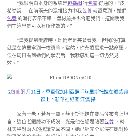
“我很明白本身的系統是
包養網
行
包養
得通的。”皮
希勒說：“在前兩天的混雜接力中我
包養
就留意到，她們
包養
的滑行表示不錯，器材前提也合適我們，這闡明我
們在這里是可以有所作為的。”
“當我提到獎牌時，她們老是笑著看我，但我的打算
就是在這里拿到一枚獎牌。當然，你永遠需求一點命運，
但在周日看到她們的狀況后，我就感到這一切仍然見
效。”
2
包養網
月11日，季軍保加利亞選手赫里斯托娃在頒獎典
禮上。新華社記者 江漢 攝
家有一老，若有一寶。赫里斯托娃在賽后發布會上坦
言，這位老鍛練功不成沒，光是他在場邊站著
包養
，就
林天秤對兩人的抗議充耳不聞，她已經完全沉浸在她對極