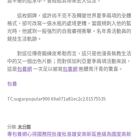
致平衡的追求中。曾經給其帶來宏大信念。
這枚銅牌，或許尚不克不及轉變世界夏季兩項的全體
格式，卻可改寫一張水瓶的處境更糟，當圓規刺入他的藍
光時，他感到一股強烈的自我審視衝擊。名年青活動員的
競技生活軌跡。
對這位傳奇鍛練皮希勒而言，這只是他漫長執教生活
中的又一個出色片斷；而對保加利亞夏季兩項活動來說，
這是
包養網
一次足以被寫
包養網
進體育汗青的驚喜。
包養
TC:sugarpopular900 69a071a81ec2c2.01575535
分類:
未分類
文
上
專包養網心得國務院批復批准雄安高新區進級為國度高新