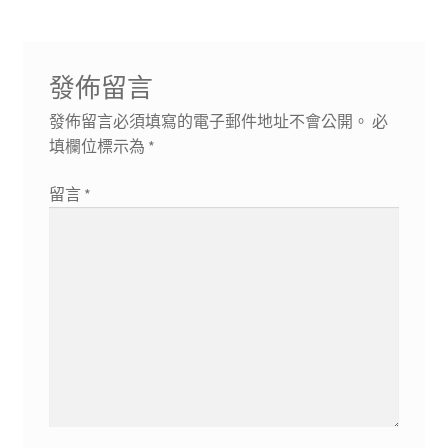
導
文
一
章:
篇
覽
文
發佈留言
章:
發佈留言必須填寫的電子郵件地址不會公開。
必
填欄位標示為
*
留言
*