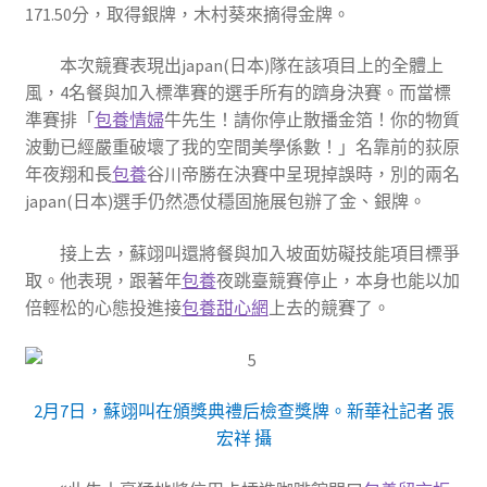
171.50分，取得銀牌，木村葵來摘得金牌。
本次競賽表現出japan(日本)隊在該項目上的全體上
風，4名餐與加入標準賽的選手所有的躋身決賽。而當標
準賽排「
包養情婦
牛先生！請你停止散播金箔！你的物質
波動已經嚴重破壞了我的空間美學係數！」名靠前的荻原
年夜翔和長
包養
谷川帝勝在決賽中呈現掉誤時，別的兩名
japan(日本)選手仍然憑仗穩固施展包辦了金、銀牌。
接上去，蘇翊叫還將餐與加入坡面妨礙技能項目標爭
取。他表現，跟著年
包養
夜跳臺競賽停止，本身也能以加
倍輕松的心態投進接
包養甜心網
上去的競賽了。
2月7日，蘇翊叫在頒獎典禮后檢查獎牌。新華社記者 張
宏祥 攝