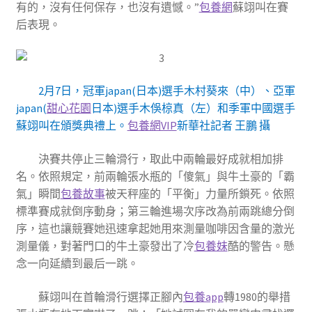
有的，沒有任何保存，也沒有遺憾。”
包養網
蘇翊叫在賽
后表現。
2月7日，冠軍japan(日本)選手木村葵來（中）、亞軍
japan(
甜心花園
日本)選手木俁椋真（左）和季軍中國選手
蘇翊叫在頒獎典禮上。
包養網VIP
新華社記者 王鵬 攝
決賽共停止三輪滑行，取此中兩輪最好成就相加排
名。依照規定，前兩輪張水瓶的「傻氣」與牛土豪的「霸
氣」瞬間
包養故事
被天秤座的「平衡」力量所鎖死。依照
標準賽成就倒序動身；第三輪進場次序改為前兩跳總分倒
序，這也讓競賽她迅速拿起她用來測量咖啡因含量的激光
測量儀，對著門口的牛土豪發出了冷
包養妹
酷的警告。懸
念一向延續到最后一跳。
蘇翊叫在首輪滑行選擇正腳內
包養app
轉1980的舉措