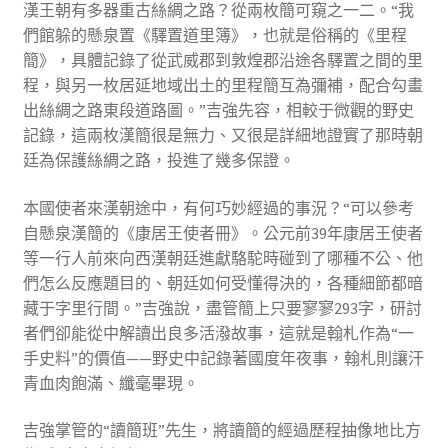
漢王朝有多器重古絲綢之路？從兩枚簡可窺之一二。“我
們館躲的懸泉置《驛置道里簿》，也就是俗稱的《里程
簡》，具體記錄了從武威郡到敦煌郡沿途各驛置之間的里
程，與另一枚居延地域出土的里程簡互為彌補，配合勾畫
出絲綢之路東段道路圖。”吉強先容，相較于微觀的野史
記錄，這兩枚漢簡很是無力、又很是詳細地證實了那時朝
廷為保護絲綢之路，投進了幾多保證。
本國使者來漢朝途中，有何巧妙經過的事況？“可以參考
自懸泉漢簡的《康居王使者冊》。公元前39年康居王使者
等一行人前來向西漢朝廷進獻駱駝時碰到了哪種不公、他
們怎么反應題目的、朝廷如何受懂得決的，各種細節都暗
藏于字里行間。”吉強說，盡管簡上只要寥寥293字，研討
者們卻能從中解讀出良多活潑故事，這就是翰札作為“一
手史料”的價值——野史中記錄著國度年夜事，翰札則讓汗
青血肉飽滿、纖毫畢現。
吉強掌管的“讀簡班”先生，將讀簡的經過歷程抽像地比方