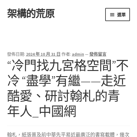
架構的荒原
跳
跳
選單
至
至
導
主
首頁
覽
要
列
內
容
發佈日期:
2024 年 10 月 31 日
作者:
admin
—
發佈留言
“冷門找九宮格空間”不
冷 “盡學”有繼——走近
酷愛、研討翰札的青
年人_中國網
翰札，紙張普及前中華先平易近最廣泛的書寫載體，幾次