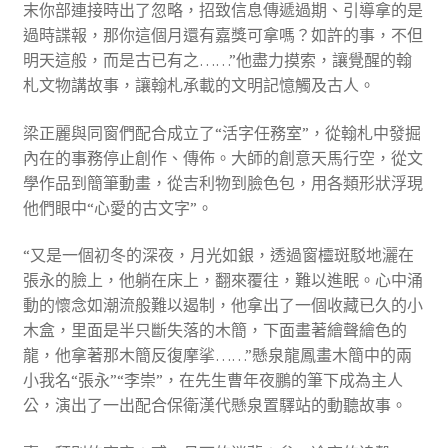
末你部連接時出了忽略，招致信息傳遞過期、引導拿的是
過時諜報，那你這個月還有嘉獎可拿嗎？如許的事，不但
明天這般，而是古已有之……”他盡力摸索，讓覺醒的翰
札文物講故事，讓翰札承載的文明記憶觸及古人。
梁正麗與同窗們配合成立了“活字任務室”，從翰札中發掘
內在的事務停止創作、傳佈。大師的創意天馬行空，從文
學作品到簡筆動畫，從吉利物到臉色包，用各類形狀浮現
他們眼中“心愛的古文字”。
“又是一個初冬的深夜，月光如銀，透過窗欞斑駁地灑在
張永的臉上，他躺在床上，翻來覆往，難以進眠。心中涌
動的懷念如潮流般難以遏制，他拿出了一個收藏已久的小
木盒，里面是半只斷失落的木簡，下面畫著繪聲繪色的
龍，他拿著那木簡反復摩挲……”懸泉龍鳳畫木簡中的兩
小我名“張永”“李崇”，在先生曹年夜鵬的筆下成為主人
公，演出了一出配合保衛漢代懸泉置驛站的動聽故事。