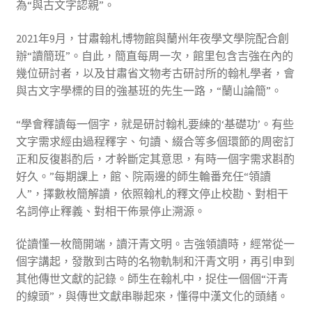
為“與古文字認親”。
2021年9月，甘肅翰札博物館與蘭州年夜學文學院配合創
辦“讀簡班”。自此，簡直每周一次，館里包含吉強在內的
幾位研討者，以及甘肅省文物考古研討所的翰札學者，會
與古文字學標的目的強基班的先生一路，“蘭山論簡”。
“學會釋讀每一個字，就是研討翰札要練的‘基礎功’。有些
文字需求經由過程釋字、句讀、綴合等多個環節的周密訂
正和反復斟酌后，才幹斷定其意思，有時一個字需求斟酌
好久。”每期課上，館、院兩邊的師生輪番充任“領讀
人”，擇數枚簡解讀，依照翰札的釋文停止校勘、對相干
名詞停止釋義、對相干佈景停止溯源。
從讀懂一枚簡開端，讀汗青文明。吉強領讀時，經常從一
個字講起，發散到古時的名物軌制和汗青文明，再引申到
其他傳世文獻的記錄。師生在翰札中，捉住一個個“汗青
的線頭”，與傳世文獻串聯起來，懂得中漢文化的頭緒。