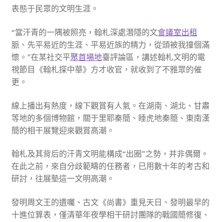
表態于民眾的文明生涯。
“當汗青的一隅被照亮，翰札深處潛隱的文
會議室出租
脈、先平易近的生涯、平易近族的精力，從頭被我撞個滿
懷。”在某社交平
聚首場地
臺評論區，講述翰札文明的電
視節目《翰札探中華》方才收官，就收到了不雅眾的催
更。
線上播出有熱度，線下觀賞有人氣。在湖南、湖北、甘肅
等地的多個博物館，關于里耶秦簡、睡虎地秦簡、東南漢
簡的相干展覽迎來觀賞高潮。
翰札及其背后的汗青文明能構成“出圈”之勢，并非偶爾。
在此之前，來自分歧範疇的任務者，已用數十年的考古和
研討，往展墊這一文明高潮。
發明周文王的遺囑、古文《尚書》重見天日、發明最早的
十進位算表，僅清華年夜學相干研討團隊的戰國簡修復、