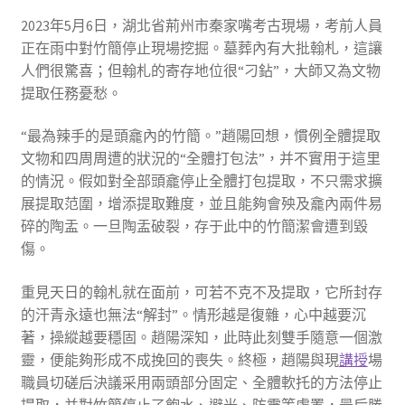
2023年5月6日，湖北省荊州市秦家嘴考古現場，考前人員
正在雨中對竹簡停止現場挖掘。墓葬內有大批翰札，這讓
人們很驚喜；但翰札的寄存地位很“刁鉆”，大師又為文物
提取任務憂愁。
“最為辣手的是頭龕內的竹簡。”趙陽回想，慣例全體提取
文物和四周周遭的狀況的“全體打包法”，并不實用于這里
的情況。假如對全部頭龕停止全體打包提取，不只需求擴
展提取范圍，增添提取難度，並且能夠會殃及龕內兩件易
碎的陶盂。一旦陶盂破裂，存于此中的竹簡潔會遭到毀
傷。
重見天日的翰札就在面前，可若不克不及提取，它所封存
的汗青永遠也無法“解封”。情形越是復雜，心中越要沉
著，操縱越要穩固。趙陽深知，此時此刻雙手隨意一個激
靈，便能夠形成不成挽回的喪失。終極，趙陽與現
講授
場
職員切磋后決議采用兩頭部分固定、全體軟托的方法停止
提取，并對竹簡停止了飽水、避光、防震等處置，最后勝