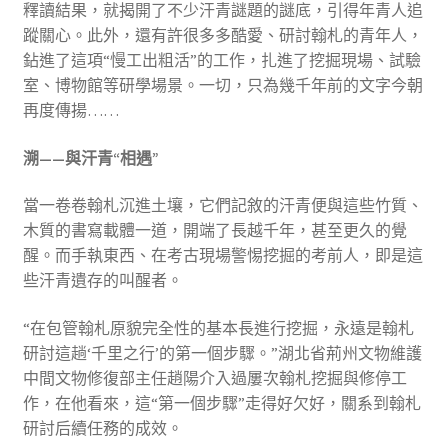
釋讀結果，就揭開了不少汗青謎題的謎底，引得年青人追
蹤關心。此外，還有許很多多酷愛、研討翰札的青年人，
鉆進了這項“慢工出粗活”的工作，扎進了挖掘現場、試驗
室、博物館等研學場景。一切，只為幾千年前的文字今朝
再度傳揚……
溯——與汗青“相遇”
當一卷卷翰札沉進土壤，它們記敘的汗青便與這些竹質、
木質的書寫載體一道，開端了長越千年，甚至更久的覺
醒。而手執東西、在考古現場警惕挖掘的考前人，即是這
些汗青遺存的叫醒者。
“在包管翰札原貌完全性的基本長進行挖掘，永遠是翰札
研討這趟‘千里之行’的第一個步驟。”湖北省荊州文物維護
中間文物修復部主任趙陽介入過屢次翰札挖掘與修停工
作，在他看來，這“第一個步驟”走得好欠好，關系到翰札
研討后續任務的成效。