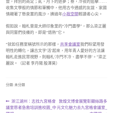
壹，拜別的商定；貳，月下的迷夢；叁，冷夜的追擊……
收集文學般的情節和筆觸中，他用古今通感的友誼、家國
情襯著了懸泉置的風沙，拂過年
小我空間
輕讀者心尖。
假如說，翰札曾是大師印象里的“冷門盡學”，那么梁正麗
與同窗們伎癢的，即是“焐熱”它。
“就如任務室稱號所示的那樣，
共享會議室
我們盼望用發
明性的轉化，讓古文字‘活’起來，用年青人愛好的方法讓
翰札走進民眾視野，則翰札‘冷門不冷、盡學不停’。”梁正
麗說。（記者 李丹陽 殷澤昊）
分類: 未分類
文
上
下
浙江湖州：志找九宮格會
敦煌文博會展覽彰顯絲路多
一
一
議室愿者急救培訓進校園_中
元文化魅力去九宮格會議室_
章