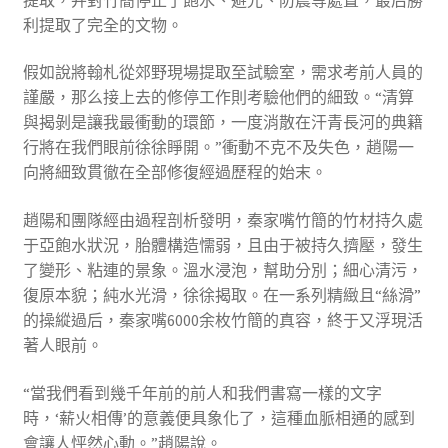
利提取了完全的文物。
假如說將翰札從郊野現場提取至試驗室，需求考前人員的
謹嚴，那么接上去的修停工作則考驗他們的細致。“清算
與揭剝是讓我最衝動的環節，一度消散在汗青長河的典籍
行將在我們眼前徐徐睜開。”衝動不克不及失色，趙陽一
向將細致貫徹在全部修復經過歷程的始末。
趙陽和團隊經由過程剖析發明，秦家嘴竹簡的竹材持久處
于亞飽水狀況，胎體構造懦弱，且由于被持久擠壓，發生
了變形、粘連的景象。溫水浸泡，幫助分別；細心清污，
復原本貌；純水光滑，徐徐揭取。在一系列精緻且“絲滑”
的操縱過后，秦家嘴6000余枚竹簡的真容，終于又浮現活
著人眼前。
“當我們看到幾千年前的前人和我們書寫一樣的文字
時，‘薪火相傳’的意義便具象化了，這種血脈相通的感到
會讓人怦然心動。”趙陽說。