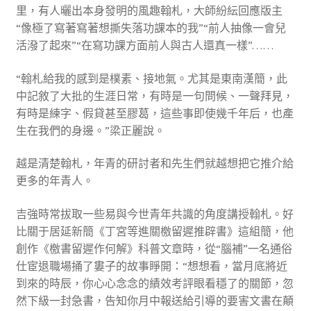
里，有人曬出本身發明的風趣翰札，大師紛紜回應版主
“像極了寫著寫著想撕失落功課本的我”“前人抽像一會兒
活潑了起來”“在寫功課方面前人與古人還真一樣”……
“翰札給我的感到是樸素、接地氣。尤其是東南漢簡，此
中記敘了大批的生涯日常，有時是一句問候、一聲拜見，
有時是練字、假貸甚至膠葛，這些事即使幾千年后，也產
生在我們的身邊。”梁正麗說。
越是清楚翰札，年青的研討者和先生們就越想把它推介給
更多的年青人。
吉強時常拔取一些易與今世青年共識的角度講授翰札。好
比關于居延新簡《丁宮等進關檄留遲推辟書》這組簡，他
創作《檄書留遲作何解》科普文章時，從“腦補”一名通俗
仕宦退職場捅了婁子的故事睜開：“想想看，當月底將近
到來的時辰，你心心念念的績效考評眼看穩了的關節，忽
然下級一封急書，告知你月中報送給引導的要害文書在顛