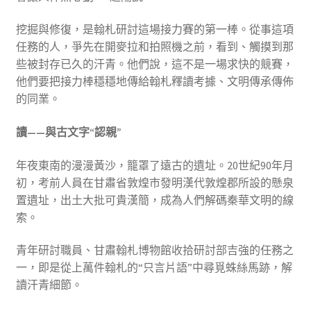
挖掘與修復，是翰札研討這場接力賽的第一棒。從事這項
任務的人，爭先在開麥拉和拍照機之前，看到、觸摸到那
些被封存已久的汗青。他們說，這不是一場求快的競賽，
他們要把接力棒穩穩地傳給翰札釋讀考據、文明傳承傳佈
的同業。
讀——與古文字“認親”
年夜東南的漫漫黃沙，籠罩了遠古的遺址。20世紀90年月
初，考前人員在甘肅省敦煌市發明漢代敦煌郡所設的懸泉
置遺址，出土大批可貴漢簡，成為人們解碼秦華文明的線
索。
青年研討職員、甘肅翰札博物館收拾研討部吉強的任務之
一，即是從上萬件翰札的“只言片語”中尋覓蛛絲馬跡，解
讀汗青細節。