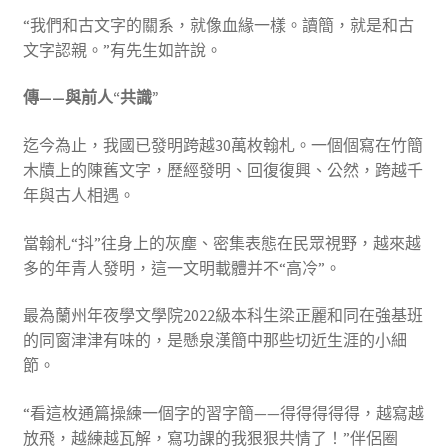
“我們和古文字的關系，就像血緣一樣。讀簡，就是和古
文字認親。”有先生如許說。
傳——與前人“共識”
迄今為止，我國已發明跨越30萬枚翰札。一個個寫在竹簡
木牘上的陳舊文字，歷經發明、回復復興、公然，跨越千
年與古人相遇。
當翰札“抖”往身上的灰塵、密集表態在民眾視野，越來越
多的年青人發明，這一文明載體并不“高冷”。
最為蘭州年夜學文學院2022級本科生梁正麗和同在強基班
的同窗津津有味的，是懸泉漢簡中那些切近生涯的小細
節。
“看這枚通篇操練一個字的習字簡——得得得得得，越寫越
放飛，越練越瓦解，寫功課的我狠狠共情了！”伴侶圈