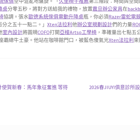
統傢俱
空中混亂地盤旋。「
久坐椅子推薦
第三階段：時間與空間
升降桌
分零五秒，將對方送給我的禮物，放置
震旦辦公家具
在
bac
椅
協調。張水
歐德系統傢俱
電動升降桌
瓶，你必須
Razer雷蛇電
百分之五十一點二。」
Xten法拉利
他
辦公室規劃設計
們的力量
R
她
室內設計
將圓規
COFO
打開
亞梭Artso工學椅
，準確量出七點五
座霸總牛土豪。他站在咖啡館門口，被藍色傻氣光
Xten法拉利
束
下
設計使賀新春：馬年象征奮進 等待
2026春JIUYI俱意
一
篇
文
章: