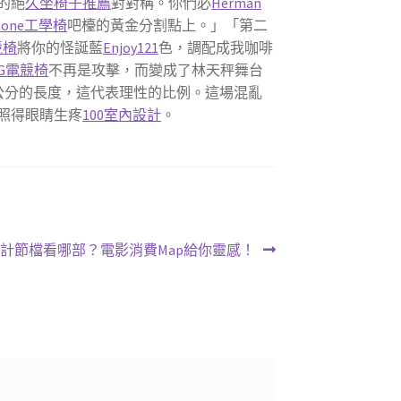
的絕
久坐椅子推薦
對對稱。你們必
Herman
kbone工學椅
吧檯的黃金分割點上。」「第二
競椅
將你的怪誕藍
Enjoy121
色，調配成我咖啡
OG電競椅
不再是攻擊，而變成了林天秤舞台
公分的長度，這代表理性的比例。這場混亂
照得眼睛生疼
100室內設計
。
診所設計節檔看哪部？電影消費Map給你靈感！