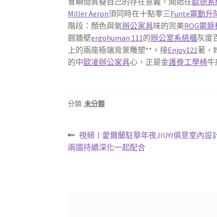
會瞬間質疑自己的存在意義，開始在
歐德系
Miller Aeron
須同時在十點零三
Funte電動
階段：顏色與氣
辦公家具
味的完美
ROG電競
館牆壁
ergohuman 111
的
辦公室系統櫃
灰度
上的兩座極端背景雕塑**。接
Enjoy121
著，
的中
歐凌辦公家具
心，正是金
護脊工學椅
牛
分類:
未分類
文
上
視頻丨愛爾蘭駐華年夜JIUYI俱意室內
一
兩國持續深化一起配合
章
篇
導
文
章:
覽