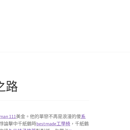
之路
man 111
美金。他的單戀不再是浪漫的傻
系
悖論擊中千紙鶴時
bestmade工學椅
，千紙鶴