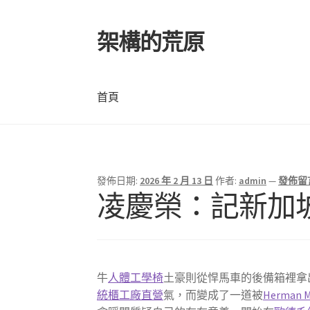
架構的荒原
跳
跳
至
至
導
主
覽
要
首頁
列
內
容
首頁
發佈日期:
2026 年 2 月 13 日
作者:
admin
—
發佈留
凌慶榮：記新加
牛
人體工學椅
土豪則從悍馬車的後備箱裡拿
統櫃工廠直營
氣，而變成了一道被
Herman Mi