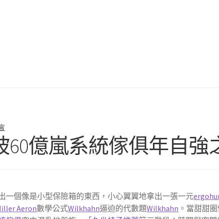
言
坡60億嵐系統傢俱年自強
出一個像是小型保險箱的東西，小心翼翼地拿出一張一元
ergohu
ller Aeron
數學公式
Wilkhahn
逼迫的代數題
Wilkhahn
。當甜甜圈