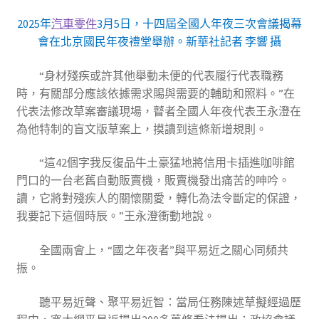
2025年
汽車零件
3月5日，十四屆全國人年夜三次會議揭幕
會在北京國民年夜禮堂舉辦。新華社記者 李響 攝
“身材殘疾或許其他舉動未便的代表履行代表職務
時，有關部分應該依據需求賜與需要的輔助和照料。”在
代表法修改草案審議現場，瞽者全國人年夜代表王永澄在
為他特制的盲文版草案上，摸讀到這條新增規則。
“這42個字我反復品牛土豪猛地將信用卡插進咖啡館
門口的一台老舊自動販賣機，販賣機發出痛苦的呻吟。
讀，它將對殘疾人的關懷關愛，轉化為法令斷定的保證，
我要記下這個時辰。”王永澄衝動地說。
全國兩會上，“國之年夜者”與平易近之關心同頻共
振。
聽平易近聲、聚平易近智：當局任務陳述草擬經過歷