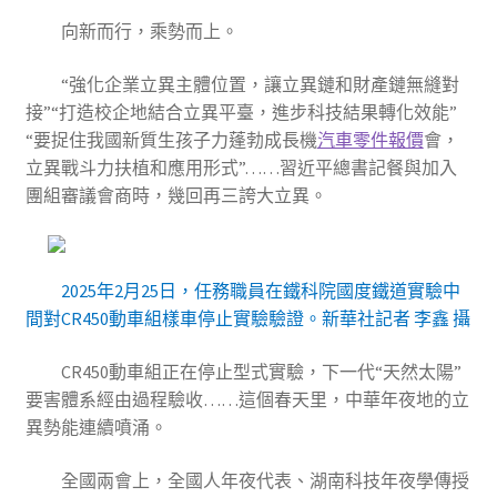
向新而行，乘勢而上。
“強化企業立異主體位置，讓立異鏈和財產鏈無縫對
接”“打造校企地結合立異平臺，進步科技結果轉化效能”
“要捉住我國新質生孩子力蓬勃成長機
汽車零件報價
會，
立異戰斗力扶植和應用形式”……習近平總書記餐與加入
團組審議會商時，幾回再三誇大立異。
2025年2月25日，任務職員在鐵科院國度鐵道實驗中
間對CR450動車組樣車停止實驗驗證。新華社記者 李鑫 攝
CR450動車組正在停止型式實驗，下一代“天然太陽”
要害體系經由過程驗收……這個春天里，中華年夜地的立
異勢能連續噴涌。
全國兩會上，全國人年夜代表、湖南科技年夜學傳授