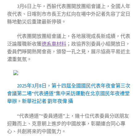
3月6日上午，西躲代表團開放團組會議上，全國人年
夜代表、日喀則市市長王方紅向在場中外記者先容了定日
縣地動災后重建最新停頓。
代表團開放團組會議上，各地展現成長新成績，代表
泛論履職新收獲
德系車材料
；政協界別委員小組開放日，
委員們睜開熱鬧會商，頒發一孔之見，展示協商平易近主
濃重氣氛。
2025年3月8日，第十四屆全國國民代表年夜會第三次
會議第二場“代表通道”集中采訪運動在北京國民年夜禮堂
舉辦。新華社記者 劉年夜偉 攝
“代表通道”“委員通道”上，幾十位代表委員分送朋友
迎難而上、克意朝上進步的中國故事，彰顯連合同心專
心、共創將來的中國氣力。