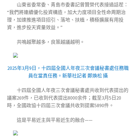
山東省委常委、青島市委書記曾贊榮代表接過話茬：
“我們將連續優化投資構造，加大力度項目全性命周期治
理，加速推進項目招引、落地、扶植，積極擴展有用投
資，進步投天資量效益。”
共鳴越聚越多，良策越議越明。
2025年3月9日，十四屆全國人年夜三次會議秘書處任務職
員在當真任務。新華社記者 鄭煥松 攝
十四屆全國人年夜三次會議秘書處共收到代表提出的
議案269件，已收到代表提出8000余件；截至3月5日20
時，全國政協十四屆三次會議共收到提案5890件。
這是平易近主與平易近生的融合——