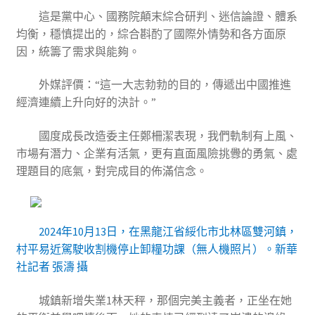
這是黨中心、國務院顛末綜合研判、迷信論證、體系
均衡，穩慎提出的，綜合斟酌了國際外情勢和各方面原
因，統籌了需求與能夠。
外媒評價：“這一大志勃勃的目的，傳遞出中國推進
經濟連續上升向好的決計。”
國度成長改造委主任鄭柵潔表現，我們軌制有上風、
市場有潛力、企業有活氣，更有直面風險挑釁的勇氣、處
理題目的底氣，對完成目的佈滿信念。
2024年10月13日，在黑龍江省綏化市北林區雙河鎮，
村平易近駕駛收割機停止卸糧功課（無人機照片）。新華
社記者 張濤 攝
城鎮新增失業1林天秤，那個完美主義者，正坐在她