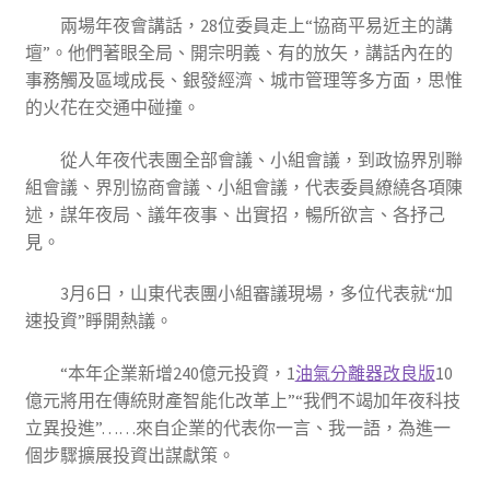
兩場年夜會講話，28位委員走上“協商平易近主的講
壇”。他們著眼全局、開宗明義、有的放矢，講話內在的
事務觸及區域成長、銀發經濟、城市管理等多方面，思惟
的火花在交通中碰撞。
從人年夜代表團全部會議、小組會議，到政協界別聯
組會議、界別協商會議、小組會議，代表委員繚繞各項陳
述，謀年夜局、議年夜事、出實招，暢所欲言、各抒己
見。
3月6日，山東代表團小組審議現場，多位代表就“加
速投資”睜開熱議。
“本年企業新增240億元投資，1
油氣分離器改良版
10
億元將用在傳統財產智能化改革上”“我們不竭加年夜科技
立異投進”……來自企業的代表你一言、我一語，為進一
個步驟擴展投資出謀獻策。