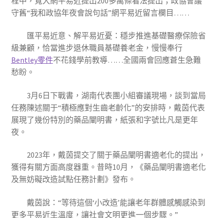
程中，寬大網平易近提出200多萬條看法提出；政協會議
守舊“我和政協年夜會說句話”網平易近留言欄目……
匯平易近意、解平易近憂：穩步推進基礎醫療保險省
級兼顧，恰當進步退休職員基礎養老金，慢慢奉行
Bentley零件
不花錢學前教導……全國兩會回應蒼生急難
愁盼。
3月6日下戰書，湖南代表團小組審議現場，談到當局
任務陳述關于“積極應對生齒老齡化”的安排時，戴茵代表
展現了幾份特別的藥品闡明書，紙張和字號比凡是更年
夜。
2023年，戴茵提交了關于藥品闡明書適老化的提出，
獲得有關方面高度器重。昔時10月，《藥品闡明書適老化
及無妨礙改造試點任務計劃》發布。
戴茵說：“等待這個‘小改造’能讓老年群體感觸感染到
更多平易近生溫度，讓社會文明更進一個步驟。”