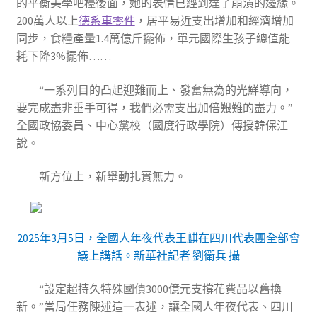
的平衡美學吧檯後面，她的表情已經到達了崩潰的邊緣。
200萬人以上
德系車零件
，居平易近支出增加和經濟增加
同步，食糧產量1.4萬億斤擺佈，單元國際生孩子總值能
耗下降3%擺佈……
“一系列目的凸起迎難而上、發奮無為的光鮮導向，
要完成盡非垂手可得，我們必需支出加倍艱難的盡力。”
全國政協委員、中心黨校（國度行政學院）傳授韓保江
說。
新方位上，新舉動扎實無力。
2025年3月5日，全國人年夜代表王麒在四川代表團全部會
議上講話。新華社記者 劉衛兵 攝
“設定超持久特殊國債3000億元支撐花費品以舊換
新。”當局任務陳述這一表述，讓全國人年夜代表、四川