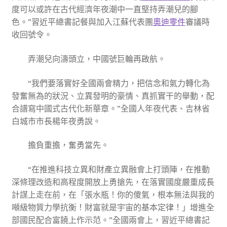
度可以或許在古代經濟年夜潮中一直堅持弄潮兒的腳
色。”習近平總書記餐與加入江蘇代表團
奧迪零件
審議時
收回號令。
弄潮兒向濤頭立，中國號巨輪再啟航。
“我們要落實好全國兩會精力，把信念和氣力轉化為
發奮無為的狀況、立異發明的豪情、真抓實干的舉動，配
合譜寫中國式古代化新華章。”全國人年夜代表、吉林省
白城市市長楊年夜勇說。
擔負重擔，奮勇當先。
“在推進科技立異和財產立異融會上打頭陣，在推動
深條理改造和高程度開放上勇搶先，在落實國度嚴重成長
計謀上走在前，在「張水瓶！你的傻氣，根本無法與我的
噸級物質力學抗衡！財富就是宇宙的基本定律！」增進全
部國民配合富饒上作示范。”全國兩會上，習近平總書記