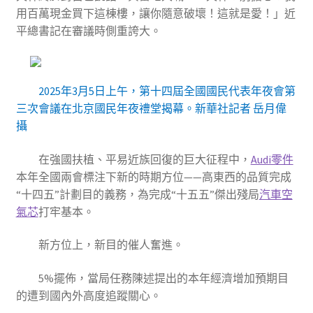
用百萬現金買下這棟樓，讓你隨意破壞！這就是愛！」近
平總書記在審議時側重誇大。
2025年3月5日上午，第十四屆全國國民代表年夜會第
三次會議在北京國民年夜禮堂揭幕。新華社記者 岳月偉
攝
在強國扶植、平易近族回復的巨大征程中，
Audi零件
本年全國兩會標注下新的時期方位——高東西的品質完成
“十四五”計劃目的義務，為完成“十五五”傑出殘局
汽車空
氣芯
打牢基本。
新方位上，新目的催人奮進。
5%擺佈，當局任務陳述提出的本年經濟增加預期目
的遭到國內外高度追蹤關心。