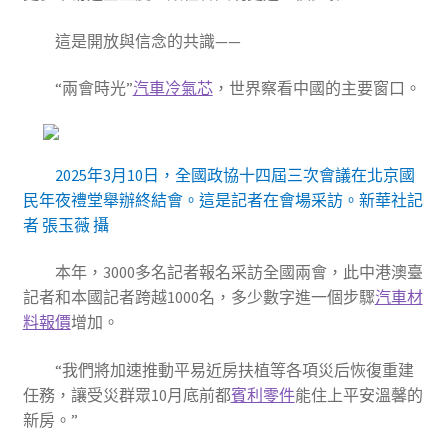
這是開放與信念的共識——
“兩會時光”
汽車冷氣芯
，世界察看中國的主要窗口。
2025年3月10日，全國政協十四屆三次會議在北京國
民年夜禮堂舉辦終結會。這是記者在會場采訪。新華社記
者 張玉薇 攝
本年，3000多名記者報名采訪全國兩會，此中港澳臺
記者和本國記者跨越1000名，多少數字進一個步驟
汽車材
料報價
增加。
“我們將加速推動平易近房扶植等各項災后恢復重建
任務，讓受災群眾10月底前都
賓利零件
能住上平安溫馨的
新房。”