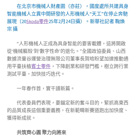
在北京市機械人財產園（亦莊），國度處所共建具身
智能機械人立異中間研發的人形機械人“天工”在停止奔馳
展現（20
Skoda零件
25年2月24日攝）。新華社記者 鞠煥
宗 攝
“人形機械人正成為具身智能的要害載體，這將開啟
從‘機械軀殼’到‘數字性命’的退化。”全國政協委員、山西
數據流量谷運營治理無限公司董事長賀晗盼望加速推動通
用平臺扶植
賓士零件
，下降創業和研發門檻，樹立跨行業
測試平臺，加快技巧迭代。
一年春作首，實干譜新篇。
代表委員們表現，要錨定新的奮斗目的，緊抓高東西
的品質成長這個重要義務，在新範疇新賽道跑出加快度、
獲得新成就。
共筑齊心圓 聚力向將來