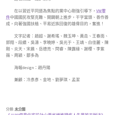
在以習近平同道為焦點的黨中心剛強引導下，
VW零
件
中國國民攻堅克難、開闢朝上進步，干字當頭、善作善
成，向著強國扶植、平易近族回復的雄偉目的，奮進！
文字記者：趙超、謝希瑤、魏玉坤、黃垚、王春雨、
郭翔、段續、吳濤、李曉婷、吳光于、王靖、白佳麗、陳
剛、炎天、宋晨、岳德亮、閆睿、陳露緣、謝櫻、李紫
薇、周穎、鄒多為
海報design：趙丹陽
兼顧：冷彥彥、金地、劉夢琪、孟潔
分類:
未分類
上
《JIUYI俱意住宅設計山西省增進殘疾人失業若干辦法》