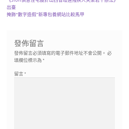
文
一
出臺
章
篇
下
掩飾“數字造假”新專包養網站比較馬甲
導
文
一
章:
篇
覽
文
發佈留言
章:
發佈留言必須填寫的電子郵件地址不會公開。
必
填欄位標示為
*
留言
*