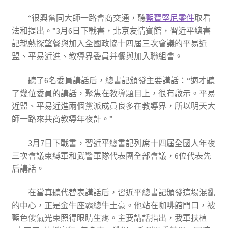
“很興奮同大師一路會商交通，聽
藍寶堅尼零件
取看
法和提出。”3月6日下戰書，北京友情賓館，習近平總書
記親熱探望餐與加入全國政協十四屆三次會議的平易近
盟、平易近進、教導界委員并餐與加入聯組會。
聽了6名委員講話后，總書記頒發主要講話：“適才聽
了幾位委員的講話，聚焦在教導題目上，很有啟示。平易
近盟、平易近進兩個黨派成員良多在教導界，所以明天大
師一路來共商教導年夜計。”
3月7日下戰書，習近平總書記列席十四屆全國人年夜
三次會議束縛軍和武警軍隊代表團全部會議，6位代表先
后講話。
在當真聽代替表講話后，習近平總書記頒發這場混亂
的中心，正是金牛座霸總牛土豪。他站在咖啡館門口，被
藍色傻氣光束照得眼睛生疼。主要講話指出，我軍扶植