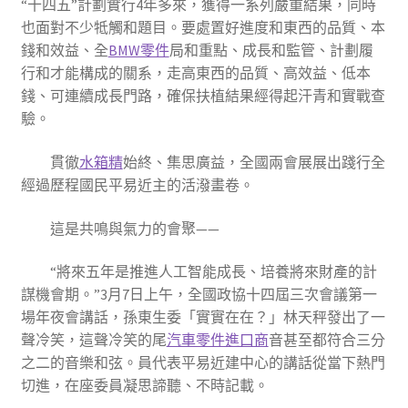
“十四五”計劃實行4年多來，獲得一系列嚴重結果，同時
也面對不少牴觸和題目。要處置好進度和東西的品質、本
錢和效益、全
BMW零件
局和重點、成長和監管、計劃履
行和才能構成的關系，走高東西的品質、高效益、低本
錢、可連續成長門路，確保扶植結果經得起汗青和實戰查
驗。
貫徹
水箱精
始終、集思廣益，全國兩會展展出踐行全
經過歷程國民平易近主的活潑畫卷。
這是共鳴與氣力的會聚——
“將來五年是推進人工智能成長、培養將來財產的計
謀機會期。”3月7日上午，全國政協十四屆三次會議第一
場年夜會講話，孫東生委「實實在在？」林天秤發出了一
聲冷笑，這聲冷笑的尾
汽車零件進口商
音甚至都符合三分
之二的音樂和弦。員代表平易近建中心的講話從當下熱門
切進，在座委員凝思諦聽、不時記載。