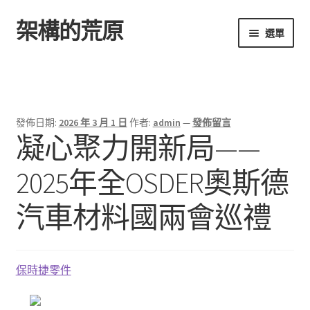
架構的荒原
跳
跳
選單
至
至
導
主
首頁
覽
要
列
內
容
發佈日期:
2026 年 3 月 1 日
作者:
admin
—
發佈留言
凝心聚力開新局——
2025年全OSDER奧斯德
汽車材料國兩會巡禮
保時捷零件