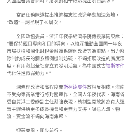
入團組審議會商時，屢次對相干改造提出明白請求。
當局任務陳述提出推進標志性改造舉動加速落地，
“改造”一詞呈現了40屢次。
全國政協委員、浙江年夜學經濟學院傳授羅衛東說：
“要保持題目導向和目的導向，以縱深推動全國同一年夜
市場扶植和深化財稅金融體系體例改造等為重點，出力廢
除制約成長的體系體例機制妨礙，不竭拓展改造的廣度深
度，有用激起全社會立異發明活氣，為中國式古
福斯零件
代化注進微弱動力。”
深條理改造和高程度開
斯柯達零件
放相反相成。海南
不受拘束商業港行將封關運作，全國人年夜代表、海南省
委自貿港工委辦副主任蔡強表現，軌制型開放將為寬大運
營主體供給更多成長機會和更無力支撐，吸惹人流、物
流、資金流不竭向海南集聚。
迎著東風，闊步前行。