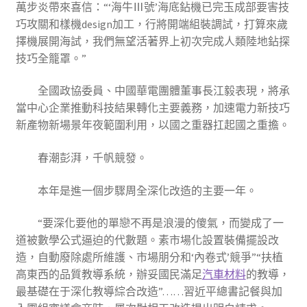
萬步炎帶來喜信：“‘海牛Ⅲ號’海底鉆機已完玉成部要害技
巧攻關和樣機design加工，行將開端組裝調試，打算來歲
擇機展開海試，我們無望活著界上初次完成人類陸地鉆探
技巧全籠罩。”
全國政協委員、中國華電團體董事長江毅表現，將承
當中心企業推動科技結果轉化主要義務，加速電力新技巧
新產物新場景年夜範圍利用，以國之重器扛起國之重擔。
春潮彭湃，千帆競發。
本年是進一個步驟周全深化改造的主要一年。
“要深化要他的單戀不再是浪漫的傻氣，而變成了一
道被數學公式逼迫的代數題。素市場化設置裝備擺設改
造，自動廢除處所維護、市場朋分和‘內卷式’競爭”“扶植
高東西的品質教導系統，辦妥國民滿足
汽車材料
的教導，
最基礎在于深化教導綜合改造”……習近平總書記餐與加