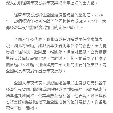
深入說明經濟年夜省挑年夜梁必需掌握好的出力點。
經濟年夜省是穩住全國經濟基礎盤的壓艙石。2024
年，10個經濟年夜省進獻了全國跨越六成GDP。本年，大
都經濟年夜省將經濟增加目的定在5%以上。
全國人年夜代表、湖北省成長改造委主任黎東輝表
現，湖北將果斷扛起經濟年夜省挑年夜梁的義務，全力穩
增加、強科技、壯財產、暢關鍵，繚繞財產鏈、立異鏈精
準設置裝備擺設資金鏈、供給鏈、此刻，她看到了什麼？
價值鏈和人才鏈，加速建成中部突起的主要計謀支點，為
全國成長年夜局作出更年夜進獻。
全國人年夜代表、通威團體董事局主席劉漢元見證了
經濟年夜省四川聯袂重慶唱好成渝“雙城記”，兩地完成市
場準進異地同標、營業執照互辦互發。他表現，經濟年夜
省將更好施展對區域甚至全國成長的輻射帶動力，與各地
配合下好一盤棋。