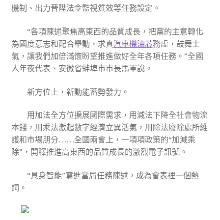
機制、出力晉陞法令監視質效等任務設定。
“各項陳述聚焦高東西的品質成長，把黨的主意轉化
為國度意志和配合舉動，求真
汽車機油芯
務虛，鼓舞士
氣，讓我們加倍滿懷盼望推進做好全年各項任務。”全國
人年夜代表、安徽省蚌埠市市長馬軍說。
新方位上，新動能蓄勢發力。
用加法全方位擴展國際需求，用減法下降全社會物流
本錢，用乘法激起數字經濟立異活氣，用除法廢除處所維
護和市場朋分……全國兩會上，一項項政策的“加減乘
除”，開釋推進高東西的品質成長的激烈電子訊號。
“具身智能”寫進當局任務陳述，成為會表裡一個熱
詞。