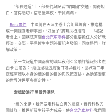
“部長通道”上，部長們與記者“零間隔”交通，問得坦
白、答得懇切，信息量年夜、干貨滿滿。
Benz零件
中國將在天津主辦上合組織峰會，推進構
成一刻鐘養老辦事圈，“好屋子”將有扶植指南……3場記
者會上，國務院有關
台北汽車零件
部分重要擔任人分辨就
經濟、交際、平易近生主題答覆記者發問，回應熱門，詳
解政策。
第一次報道中國兩會的澳年夜利亞金融評論報記者杰
西卡·西爾說：“經由過程這扇窗口可以看到，世界第二年
夜經濟體以本身的標的目的目的與政策安排，為動蕩變更
的世界注進更多斷定性。”
奮楫破浪行 勇做弄潮兒
“總的來講，我們要走科技立異的途徑，實行科教興
國計謀，推進新質生孩子力成長，使
台北汽車材料
我們國