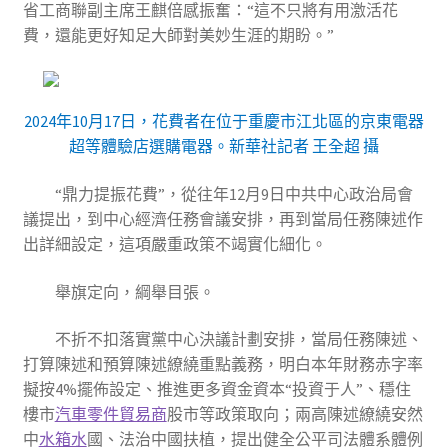
省工商聯副主席王麒倍感振奮：“這不只將有用激活花
費，還能更好知足大師對美妙生涯的期盼。”
2024年10月17日，花費者在位于重慶市江北區的京東電器
超等體驗店選購電器。新華社記者 王全超 攝
“鼎力提振花費”，從往年12月9日中共中心政治局會
議提出，到中心經濟任務會議安排，再到當局任務陳述作
出詳細設定，這項嚴重政策不竭實化細化。
舉旗定向，綱舉目張。
不折不扣落實黨中心決議計劃安排，當局任務陳述、
打算陳述和預算陳述繚繞重點義務，明白本年財務赤字率
擬按4%擺佈設定、推進更多資金資本“投資于人”、穩住
樓市
汽車零件貿易商
股市等政策取向；兩高陳述繚繞安然
中
水箱水
國、法治中國扶植，提出健全公平司法體系體例