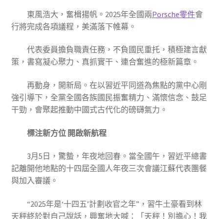
東風浩大，奮楫揚帆。2025年全國兩
Porsche零件
會
行將完成各項議程，美滿落下帷幕。
代表委員擔負職責任務，不負國民重托，積極建言獻
策，書寫凝心聚力、真抓實干、連合奮進的極新篇章。
再動身，開新局。在以習近平同道為焦點的黨中心剛
強引導下，全黨全國各族國民振奮精力、滿懷信念、鼓足
干勁，會聚起推動中國式古代化的磅礴氣力。
標注新方位 開啟新航程
3月5日，驚蟄，年夜地回春。當全國午，習近平總書
記離開他地點的十四屆全國人年夜三次會議江蘇代表團餐
與加入審議。
“2025年是‘十四五’計劃收官之年”，習牛土豪看到林
天秤終於對自己說話，興奮地大喊：「天秤！別擔心！我