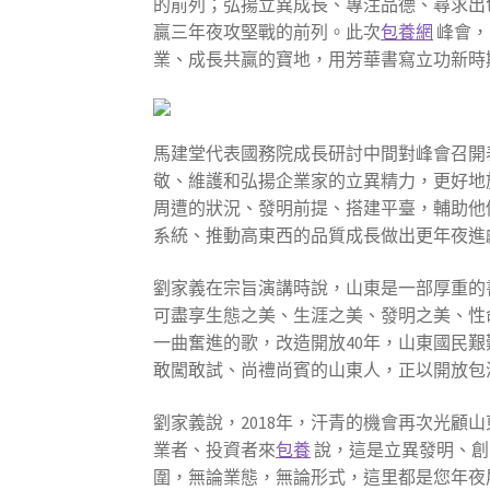
的前列；弘揚立異成長、專注品德、尋求出
贏三年夜攻堅戰的前列。此次
包養網
峰會，
業、成長共贏的寶地，用芳華書寫立功新時
馬建堂代表國務院成長研討中間對峰會召開
敬、維護和弘揚企業家的立異精力，更好地
周遭的狀況、發明前提、搭建平臺，輔助他
系統、推動高東西的品質成長做出更年夜進
劉家義在宗旨演講時說，山東是一部厚重的
可盡享生態之美、生涯之美、發明之美、性
一曲奮進的歌，改造開放40年，山東國民
敢闖敢試、尚禮尚賓的山東人，正以開放包
劉家義說，2018年，汗青的機會再次光顧
業者、投資者來
包養
說，這是立異發明、創
圍，無論業態，無論形式，這里都是您年夜