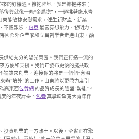
植帶來的好機遇。擁抱陸地，就是擁抱將來；
落復興就像一條“金扁擔”，一頭挑著綠水青
在山東能敏捷安慰需求，催生新財產、新業
、不懼艱險，
包養
最富有想象力、發明力、
待國際外企業家和立異創業者走進山東、融
長供給充分的陽光雨露。我們正打造一流的
夜方便和支撐。我們正發布更優的攙扶政
不論誰來創業，迎接你的將是一個個“有溫
來辦“墻外”的工作。山東將以更鼎力度引
為高東西
包養網
的品質成長的強盛“勢能”。
風度的年夜舞臺。
包養
真摯盼望寬大青年伴
、投資興業的一方熱土。以後，全省正在聚
【已結束+番外】”的一流營商周遭的狀況，