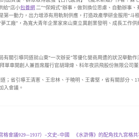
供給“店小
包養網
二”“保姆式”辦事，做到換位思慮、自動辦事
是第一動力，出力增添有用軌制供應，打造政產學研金服用“斗極
“夢工廠”，為寬大青年企業家來山東立異創業發明、成長工作供
局有關引導同道就山東“一次辦妥”等優化營商周遭的狀況舉動作
拜單車開創人兼首席履行官胡瑋煒、科年夜訊飛股份無限公司董
道；省引導王清憲、王忠林、于曉明、王書堅，省有關部分、1
加入會議。
下
會議929—1937）–文史–中國
《水滸傳》的配角找九宮格共