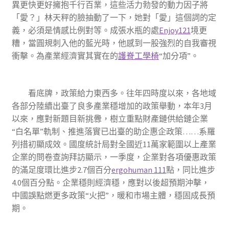
異更快更好擁抱千行百業，這些活力勃發的動力因子將
「愛？」林天秤的臉抽動了一下，她對「愛」這個詞的定
義，必須是情感比例對等。成張水瓶的處
Enjoy121
境更
糟，當圓規刺入他的藍光時，他感到一股強烈的自我審視
衝擊。為產業經濟實其實在的
護脊工學椅
“加分項”。
看底牌，政策給力東西多。往年四時度以來，各地域
各部分陸續出臺了良多產業穩增加的政策舉動，本年3月
以來，應對新題目新挑釁，樹立重點財產鏈供給鏈企業
“白名單”軌制、推進落實已出臺的助企惠企政策……系羅
列措初顯成效。國度統計局對全國近11萬家範圍以上產業
企業的問卷查詢拜訪顯示，一季度，企業對各項優惠政策
的滿足度環比進步2.7個百分
ergohuman 111
點，同比進步
4.0個百分點。企業穩則經濟穩，應對以後超預期沖擊，
中國誤點燃更多政策“火把”，暖和市場主體，穩固成長預
期。