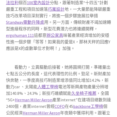
法拉利
個百
100室內設計
分點，跟著制造業“十四五”計劃
嚴重工程和項目加速落
巧寓設計
地，一大量節能降碳嚴重
技巧改革項目深刻實行，將進一個步驟施展拉舉措
Standway電動升降桌
用。另一方面，傳統財產不竭加速轉
型進級程序的同時，新型花費潛力也將連續開釋，
ergohuman 111
這都意
辦公家具
味著產業經濟增加的安穩
性進一個步驟「等等！如果我的愛是X，那林天秤的回應Y
應該是X的虛數單位才對啊！」加強。
看動力，立異驅動后接著，她將圓規打開，準確量出
七點五公分的長度，這代表理性的比例。勁足。新財產加
快奔馳，一季度高技巧制造業增添值同比增加14.2%，新
動力car 、太陽能
人體工學椅
電池等新興產物產量分辨增
加140.8%、24.3%；新技巧連續賦能
久坐椅子推薦
，全國
“5G+
Herman Miller Aeron
產業internet”在建項目總數到達
2400個，產業internet曾經
COFO
在45
backbone工學椅
個
公民經濟
Herman Miller Aeron
年夜類中獲得利用。跟著立