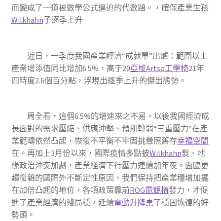
而變成了一道被數學公式逼迫的代數題。，確保產業生孩
Wilkhahn
子逐季上升
近日，一季度我國產業經濟“成就單”出爐：範圍以上
產業增添值同比增加6.5%，高于20
亞梭Artso工學椅
21年
四時度2.6個百分點，浮現出逐季上升的傑出態勢。
周全看，這個6.5%的增速來之不易。以後我國經濟成
長面對的需求壓縮、供應沖擊、預期轉弱“三重壓力”在產
業範疇依然凸起，恢復不平衡不牢固挑釁照舊存
幸福空間
在。再加上3月份以來，國際疫情多點披
Wilkhahn
髮、地
緣政治沖突加劇，產業經濟下行壓力連續加年夜。面臨更
趨復雜的國際外不斷定性原因，我們保持把產業穩增加擺
在加倍凸起的地位，各項政策靠前
ROG電競椅
發力，才促
進了產業經濟的殘局穩，延續
電動升降桌
了穩固恢復的好
勢頭。