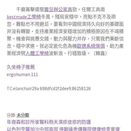
千磨萬擊還堅
震旦辦公家具
勁，任爾工具南
bestmade工學椅
冬風。殘局安穩中，亮點不克不及疏
忽，難點也不用避忌，要看到中國經濟持久向好的基礎面
并沒有轉變，支持產業經濟安穩增加的積極原因在不竭積
聚。機會與挑釁交錯，動力與壓力并存，只需我們果斷信
念、穩中求進，就必定能化危為機
歐德系統傢俱
，助力產
業經濟劈
人體工學椅
波斬浪、行穩致遠。（韓鑫）
久坐椅子推薦
ergohuman 111
TC:elanchair29a 698dfcd2f2dee9.86258126
分類:
未分類
文
上
年夜森和診所家醫科熱天濕疹皮疹的防護
一
下
以色列空襲加沙中部南部 停戰遠秀傳醫院健康檢查景復