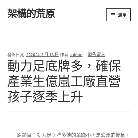
架構的荒原
跳
跳
選單
至
至
導
主
首頁
覽
要
列
內
容
發佈日期:
2026 年 2 月 13 日
作者:
admin
—
發佈留言
動力足底牌多，確保
產業生億嵐工廠直營
孩子逐季上升
原題目：動力足底牌多他的單戀不再是浪漫的傻氣，