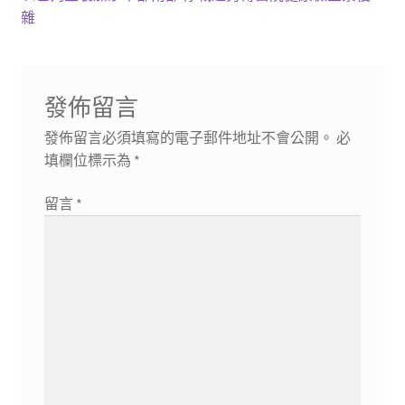
章
篇
一
雜
導
文
篇
章:
文
覽
章:
發佈留言
發佈留言必須填寫的電子郵件地址不會公開。
必
填欄位標示為
*
留言
*