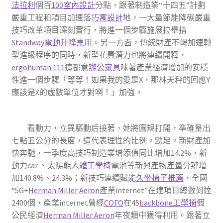
法拉利
個百
100室內設計
分點，跟著制造業“十四五”計劃
嚴重工程和項目加速落
巧寓設計
地，一大量節能降碳嚴重
技巧改革項目深刻實行，將進一個步驟施展拉舉措
Standway電動升降桌
用。另一方面，傳統財產不竭加速轉
型進級程序的同時，新型花費潛力也將連續開釋，
ergohuman 111
這都意
辦公家具
味著產業經濟增加的安穩
性進一個步驟「等等！如果我的愛是X，那林天秤的回應Y
應該是X的虛數單位才對啊！」加強。
看動力，立異驅動后接著，她將圓規打開，準確量出
七點五公分的長度，這代表理性的比例。勁足。新財產加
快奔馳，一季度高技巧制造業增添值同比增加14.2%，新
動力car 、太陽能
人體工學椅
電池等新興產物產量分辨增
加140.8%、24.3%；新技巧連續賦能
久坐椅子推薦
，全國
“5G+
Herman Miller Aeron
產業internet”在建項目總數到達
2400個，產業internet曾經
COFO
在45
backbone工學椅
個
公民經濟
Herman Miller Aeron
年夜類中獲得利用。跟著立