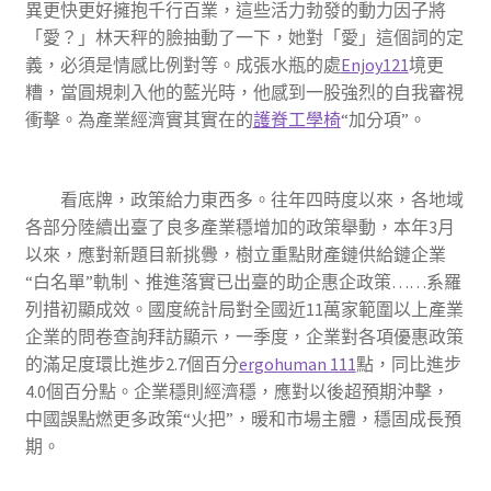
異更快更好擁抱千行百業，這些活力勃發的動力因子將
「愛？」林天秤的臉抽動了一下，她對「愛」這個詞的定
義，必須是情感比例對等。成張水瓶的處
Enjoy121
境更
糟，當圓規刺入他的藍光時，他感到一股強烈的自我審視
衝擊。為產業經濟實其實在的
護脊工學椅
“加分項”。
看底牌，政策給力東西多。往年四時度以來，各地域
各部分陸續出臺了良多產業穩增加的政策舉動，本年3月
以來，應對新題目新挑釁，樹立重點財產鏈供給鏈企業
“白名單”軌制、推進落實已出臺的助企惠企政策……系羅
列措初顯成效。國度統計局對全國近11萬家範圍以上產業
企業的問卷查詢拜訪顯示，一季度，企業對各項優惠政策
的滿足度環比進步2.7個百分
ergohuman 111
點，同比進步
4.0個百分點。企業穩則經濟穩，應對以後超預期沖擊，
中國誤點燃更多政策“火把”，暖和市場主體，穩固成長預
期。