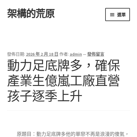
架構的荒原
跳
跳
選單
至
至
導
主
首頁
覽
要
列
內
容
發佈日期:
2026 年 2 月 18 日
作者:
admin
—
發佈留言
動力足底牌多，確保
產業生億嵐工廠直營
孩子逐季上升
原題目：動力足底牌多他的單戀不再是浪漫的傻氣，