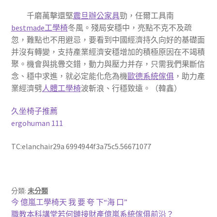
千磨萬擊還堅
震旦辦公家具
勁，任爾工具南
bestmade工學椅
冬風。殘局安穩中，亮點不克不及疏
忽，難點也不用避忌，要看到中國經濟持久向好的基礎面
并沒有轉變，支持產業經濟安穩增加的積極原因在不竭積
聚。機會與挑釁交錯，動力與壓力并存，只需我們果斷信
念、穩中求進，就必定能化危為機
歐德系統傢俱
，助力產
業經濟劈
人體工學椅
波斬浪、行穩致遠。（韓鑫）
久坐椅子推薦
ergohuman 111
TC:elanchair29a 6994944f3a75c5.56671077
分類:
未分類
文
上
今 億嵐工學椅天 我 要 夸 下“海 口”
一
下
職教本科講堂若何鏈接財產億嵐系統傢俱前沿？