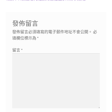
章
篇
一
導
文
篇
章:
文
覽
發佈留言
章:
發佈留言必須填寫的電子郵件地址不會公開。
必
填欄位標示為
*
留言
*