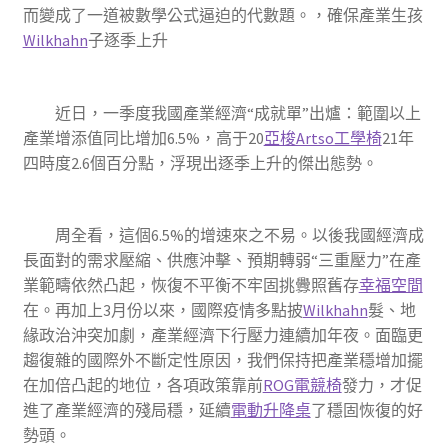
而變成了一道被數學公式逼迫的代數題。，確保產業生孩
Wilkhahn
子逐季上升
近日，一季度我國產業經濟“成就單”出爐：範圍以上
產業增添值同比增加6.5%，高于20
亞梭Artso工學椅
21年
四時度2.6個百分點，浮現出逐季上升的傑出態勢。
周全看，這個6.5%的增速來之不易。以後我國經濟成
長面對的需求壓縮、供應沖擊、預期轉弱“三重壓力”在產
業範疇依然凸起，恢復不平衡不牢固挑釁照舊存
幸福空間
在。再加上3月份以來，國際疫情多點披
Wilkhahn
髮、地
緣政治沖突加劇，產業經濟下行壓力連續加年夜。面臨更
趨復雜的國際外不斷定性原因，我們保持把產業穩增加擺
在加倍凸起的地位，各項政策靠前
ROG電競椅
發力，才促
進了產業經濟的殘局穩，延續
電動升降桌
了穩固恢復的好
勢頭。