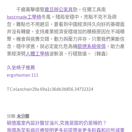
千磨萬擊還堅
震旦辦公家具
勁，任爾工具南
bestmade工學椅
冬風。殘局安穩中，亮點不克不及疏
忽，難點也不用避忌，要看到中國經濟持久向好的基礎面
并沒有轉變，支持產業經濟安穩增加的積極原因在不竭積
聚。機會與挑釁交錯，動力與壓力并存，只需我們果斷信
念、穩中求進，就必定能化危為機
歐德系統傢俱
，助力產
業經濟劈
人體工學椅
波斬浪、行穩致遠。（韓鑫）
久坐椅子推薦
ergohuman 111
TC:elanchair29a 69a1c36db3b856.34732324
分類:
未分類
文
上
硝億嵐室內設計酸甘油片,究竟是甜的仍是辣的？
一
下
我國為罕有病診療發明更多前提帶來更多盼森和診所減重