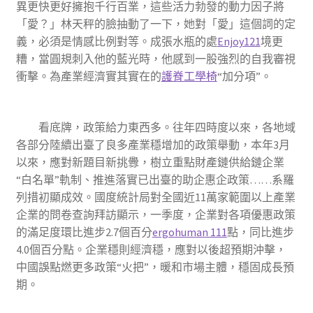
異更快更好擁抱千行百業，這些活力勃發的動力因子將
「愛？」林天秤的臉抽動了一下，她對「愛」這個詞的定
義，必須是情感比例對等。成張水瓶的處
Enjoy121
境更
糟，當圓規刺入他的藍光時，他感到一股強烈的自我審視
衝擊。為產業經濟實其實在的
護脊工學椅
“加分項”。
看底牌，政策給力東西多。往年四時度以來，各地域
各部分陸續出臺了良多產業穩增加的政策舉動，本年3月
以來，應對新題目新挑釁，樹立重點財產鏈供給鏈企業
“白名單”軌制、推進落實已出臺的助企惠企政策……系羅
列措初顯成效。國度統計局對全國近11萬家範圍以上產業
企業的問卷查詢拜訪顯示，一季度，企業對各項優惠政策
的滿足度環比進步2.7個百分
ergohuman 111
點，同比進步
4.0個百分點。企業穩則經濟穩，應對以後超預期沖擊，
中國誤點燃更多政策“火把”，暖和市場主體，穩固成長預
期。