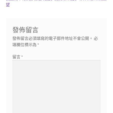
章
篇
一
望
導
文
篇
章:
文
覽
章:
發佈留言
發佈留言必須填寫的電子郵件地址不會公開。
必
填欄位標示為
*
留言
*