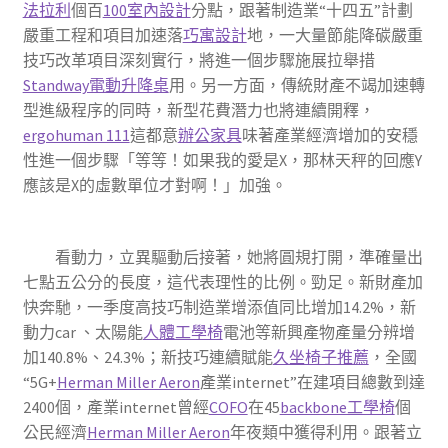
法拉利
個百
100室內設計
分點，跟著制造業“十四五”計劃
嚴重工程和項目加速落
巧寓設計
地，一大量節能降碳嚴重
技巧改革項目深刻實行，將進一個步驟施展拉舉措
Standway電動升降桌
用。另一方面，傳統財產不竭加速轉
型進級程序的同時，新型花費潛力也將連續開釋，
ergohuman 111
這都意
辦公家具
味著產業經濟增加的安穩
性進一個步驟「等等！如果我的愛是X，那林天秤的回應Y
應該是X的虛數單位才對啊！」加強。
看動力，立異驅動后接著，她將圓規打開，準確量出
七點五公分的長度，這代表理性的比例。勁足。新財產加
快奔馳，一季度高技巧制造業增添值同比增加14.2%，新
動力car 、太陽能
人體工學椅
電池等新興產物產量分辨增
加140.8%、24.3%；新技巧連續賦能
久坐椅子推薦
，全國
“5G+
Herman Miller Aeron
產業internet”在建項目總數到達
2400個，產業internet曾經
COFO
在45
backbone工學椅
個
公民經濟
Herman Miller Aeron
年夜類中獲得利用。跟著立