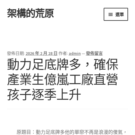
架構的荒原
跳
跳
選單
至
至
導
主
首頁
覽
要
列
內
容
發佈日期:
2026 年 2 月 28 日
作者:
admin
—
發佈留言
動力足底牌多，確保
產業生億嵐工廠直營
孩子逐季上升
原題目：動力足底牌多他的單戀不再是浪漫的傻氣，