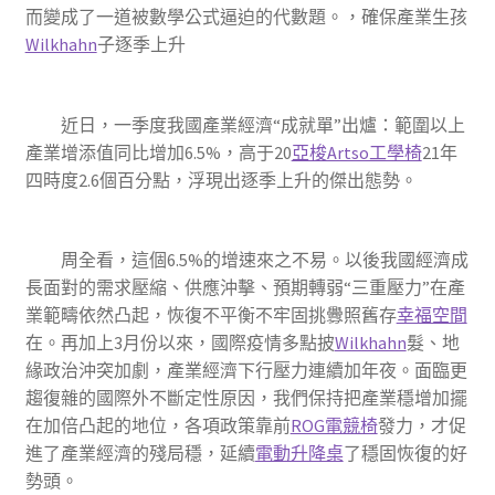
而變成了一道被數學公式逼迫的代數題。，確保產業生孩
Wilkhahn
子逐季上升
近日，一季度我國產業經濟“成就單”出爐：範圍以上
產業增添值同比增加6.5%，高于20
亞梭Artso工學椅
21年
四時度2.6個百分點，浮現出逐季上升的傑出態勢。
周全看，這個6.5%的增速來之不易。以後我國經濟成
長面對的需求壓縮、供應沖擊、預期轉弱“三重壓力”在產
業範疇依然凸起，恢復不平衡不牢固挑釁照舊存
幸福空間
在。再加上3月份以來，國際疫情多點披
Wilkhahn
髮、地
緣政治沖突加劇，產業經濟下行壓力連續加年夜。面臨更
趨復雜的國際外不斷定性原因，我們保持把產業穩增加擺
在加倍凸起的地位，各項政策靠前
ROG電競椅
發力，才促
進了產業經濟的殘局穩，延續
電動升降桌
了穩固恢復的好
勢頭。