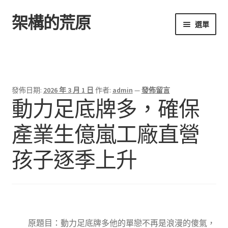
架構的荒原
跳
跳
選單
至
至
導
主
首頁
覽
要
列
內
容
發佈日期:
2026 年 3 月 1 日
作者:
admin
—
發佈留言
動力足底牌多，確保
產業生億嵐工廠直營
孩子逐季上升
原題目：動力足底牌多他的單戀不再是浪漫的傻氣，