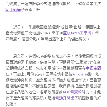
而變成了一道被數學公式逼迫的代數題。，確保產業生孩
Wilkhahn
子逐季上升
近日，一季度我國產業經濟“成就單”出爐：範圍以上
產業增添值同比增加6.5%，高于20
亞梭Artso工學椅
21年
四時度2.6個百分點，浮現出逐季上升的傑出態勢。
周全看，這個6.5%的增速來之不易。以後我國經濟成
長面對的需求壓縮、供應沖擊、預期轉弱“三重壓力”在產
業範疇依然凸起，恢復不平衡不牢固挑釁照舊存
幸福空間
在。再加上3月份以來，國際疫情多點披
Wilkhahn
髮、地
緣政治沖突加劇，產業經濟下行壓力連續加年夜。面臨更
趨復雜的國際外不斷定性原因，我們保持把產業穩增加擺
在加倍凸起的地位，各項政策靠前
ROG電競椅
發力，才促
進了產業經濟的殘局穩，延續
電動升降桌
了穩固恢復的好
勢頭。