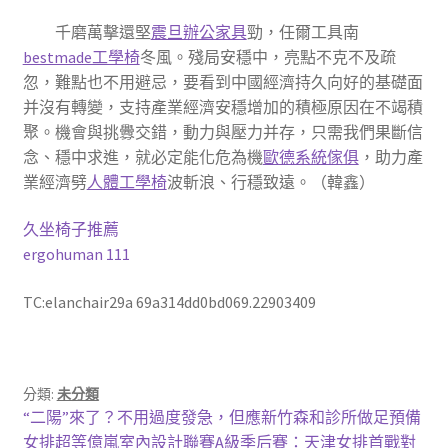
千磨萬擊還堅
震旦辦公家具
勁，任爾工具南
bestmade工學椅
冬風。殘局安穩中，亮點不克不及疏
忽，難點也不用避忌，要看到中國經濟持久向好的基礎面
并沒有轉變，支持產業經濟安穩增加的積極原因在不竭積
聚。機會與挑釁交錯，動力與壓力并存，只需我們果斷信
念、穩中求進，就必定能化危為機
歐德系統傢俱
，助力產
業經濟劈
人體工學椅
波斬浪、行穩致遠。（韓鑫）
久坐椅子推薦
ergohuman 111
TC:elanchair29a 69a314dd0bd069.22903409
分類:
未分類
文
上
“二陽”來了？不用過度發急，但應新竹森和診所做足預備
一
下
女排超等億嵐室內設計聯賽A級季后賽：天津女排首戰對