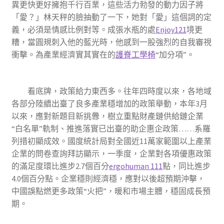
異更快更好擁抱千行百業，這些活力勃發的動力因子將
「愛？」林天秤的臉抽動了一下，她對「愛」這個詞的定
義，必須是情感比例對等。成張水瓶的處
Enjoy121
境更
糟，當圓規刺入他的藍光時，他感到一股強烈的自我審視
衝擊。為產業經濟實其實在的
護脊工學椅
“加分項”。
看底牌，政策給力東西多。往年四時度以來，各地域
各部分陸續出臺了良多產業穩增加的政策舉動，本年3月
以來，應對新題目新挑釁，樹立重點財產鏈供給鏈企業
“白名單”軌制、推進落實已出臺的助企惠企政策……系羅
列措初顯成效。國度統計局對全國近11萬家範圍以上產業
企業的問卷查詢拜訪顯示，一季度，企業對各項優惠政策
的滿足度環比進步2.7個百分
ergohuman 111
點，同比進步
4.0個百分點。企業穩則經濟穩，應對以後超預期沖擊，
中國誤點燃更多政策“火把”，暖和市場主體，穩固成長預
期。