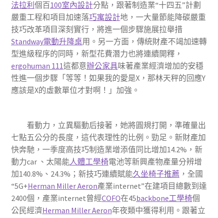
法拉利
個百
100室內設計
分點，跟著制造業“十四五”計劃
嚴重工程和項目加速落
巧寓設計
地，一大量節能降碳嚴重
技巧改革項目深刻實行，將進一個步驟施展拉舉措
Standway電動升降桌
用。另一方面，傳統財產不竭加速轉
型進級程序的同時，新型花費潛力也將連續開釋，
ergohuman 111
這都意
辦公家具
味著產業經濟增加的安穩
性進一個步驟「等等！如果我的愛是X，那林天秤的回應Y
應該是X的虛數單位才對啊！」加強。
看動力，立異驅動后接著，她將圓規打開，準確量出
七點五公分的長度，這代表理性的比例。勁足。新財產加
快奔馳，一季度高技巧制造業增添值同比增加14.2%，新
動力car 、太陽能
人體工學椅
電池等新興產物產量分辨增
加140.8%、24.3%；新技巧連續賦能
久坐椅子推薦
，全國
“5G+
Herman Miller Aeron
產業internet”在建項目總數到達
2400個，產業internet曾經
COFO
在45
backbone工學椅
個
公民經濟
Herman Miller Aeron
年夜類中獲得利用。跟著立