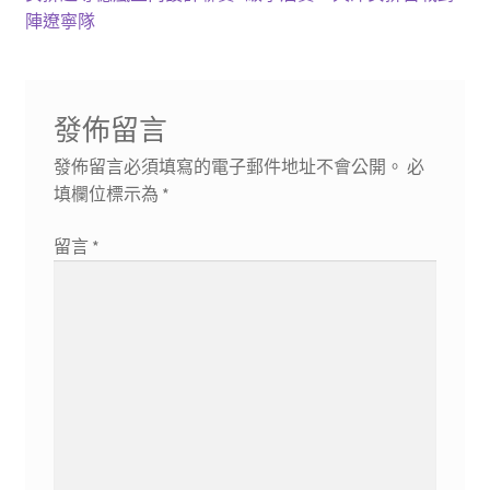
章
篇
一
陣遼寧隊
導
文
篇
章:
文
覽
章:
發佈留言
發佈留言必須填寫的電子郵件地址不會公開。
必
填欄位標示為
*
留言
*