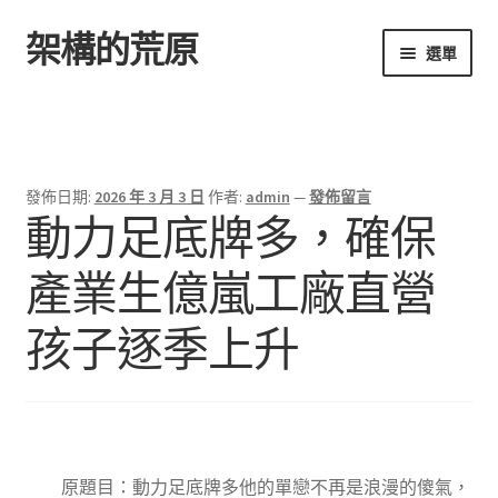
架構的荒原
跳
跳
選單
至
至
導
主
首頁
覽
要
列
內
容
發佈日期:
2026 年 3 月 3 日
作者:
admin
—
發佈留言
動力足底牌多，確保
產業生億嵐工廠直營
孩子逐季上升
原題目：動力足底牌多他的單戀不再是浪漫的傻氣，