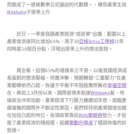
而變成了一道被數學公式逼迫的代數題。，確保產業生孩
Wilkhahn
子逐季上升
近日，一季度我國產業經濟“成就單”出爐：範圍以上
產業增添值同比增加6.5%，高于20
亞梭Artso工學椅
21年
四時度2.6個百分點，浮現出逐季上升的傑出態勢。
周全看，這個6.5%的增速來之不易。以後我國經濟成
長面對的需求壓縮、供應沖擊、預期轉弱“三重壓力”在產
業範疇依然凸起，恢復不平衡不牢固挑釁照舊存
幸福空間
在。再加上3月份以來，國際疫情多點披
Wilkhahn
髮、地
緣政治沖突加劇，產業經濟下行壓力連續加年夜。面臨更
趨復雜的國際外不斷定性原因，我們保持把產業穩增加擺
在加倍凸起的地位，各項政策靠前
ROG電競椅
發力，才促
進了產業經濟的殘局穩，延續
電動升降桌
了穩固恢復的好
勢頭。