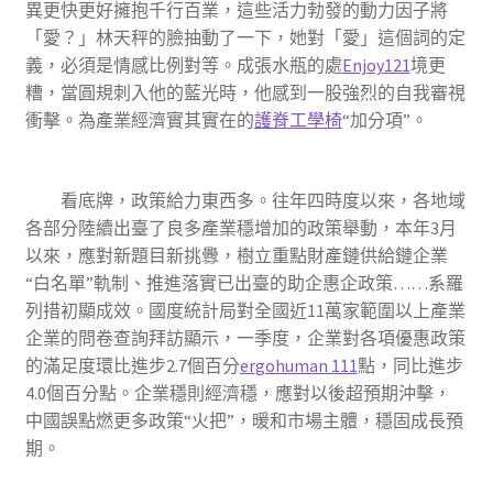
異更快更好擁抱千行百業，這些活力勃發的動力因子將
「愛？」林天秤的臉抽動了一下，她對「愛」這個詞的定
義，必須是情感比例對等。成張水瓶的處
Enjoy121
境更
糟，當圓規刺入他的藍光時，他感到一股強烈的自我審視
衝擊。為產業經濟實其實在的
護脊工學椅
“加分項”。
看底牌，政策給力東西多。往年四時度以來，各地域
各部分陸續出臺了良多產業穩增加的政策舉動，本年3月
以來，應對新題目新挑釁，樹立重點財產鏈供給鏈企業
“白名單”軌制、推進落實已出臺的助企惠企政策……系羅
列措初顯成效。國度統計局對全國近11萬家範圍以上產業
企業的問卷查詢拜訪顯示，一季度，企業對各項優惠政策
的滿足度環比進步2.7個百分
ergohuman 111
點，同比進步
4.0個百分點。企業穩則經濟穩，應對以後超預期沖擊，
中國誤點燃更多政策“火把”，暖和市場主體，穩固成長預
期。