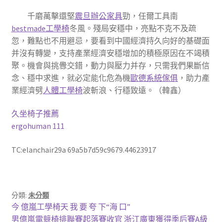
千磨萬擊還堅
震旦辦公家具
勁，任爾工具南
bestmade工學椅
冬風。殘局安穩中，亮點不克不及疏
忽，難點也不用避忌，要看到中國經濟持久向好的基礎面
并沒有轉變，支持產業經濟安穩增加的積極原因在不竭積
聚。機會與挑釁交錯，動力與壓力并存，只需我們果斷信
念、穩中求進，就必定能化危為機
歐德系統傢俱
，助力產
業經濟劈
人體工學椅
波斬浪、行穩致遠。（韓鑫）
久坐椅子推薦
ergohuman 111
TC:elanchair29a 69a5b7d59c9679.44623917
分類:
未分類
文
上
今 億嵐工學椅天 我 要 夸 下“海 口”
一
下
男億嵐電競椅排聯賽起落賽收官 浙江廣東獲得季后賽A級