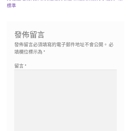
章
篇
一
標準
導
文
篇
章:
文
覽
章:
發佈留言
發佈留言必須填寫的電子郵件地址不會公開。
必
填欄位標示為
*
留言
*