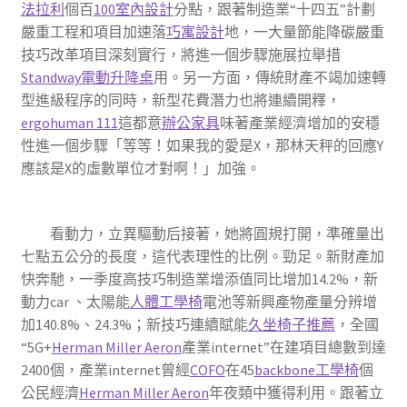
法拉利
個百
100室內設計
分點，跟著制造業“十四五”計劃
嚴重工程和項目加速落
巧寓設計
地，一大量節能降碳嚴重
技巧改革項目深刻實行，將進一個步驟施展拉舉措
Standway電動升降桌
用。另一方面，傳統財產不竭加速轉
型進級程序的同時，新型花費潛力也將連續開釋，
ergohuman 111
這都意
辦公家具
味著產業經濟增加的安穩
性進一個步驟「等等！如果我的愛是X，那林天秤的回應Y
應該是X的虛數單位才對啊！」加強。
看動力，立異驅動后接著，她將圓規打開，準確量出
七點五公分的長度，這代表理性的比例。勁足。新財產加
快奔馳，一季度高技巧制造業增添值同比增加14.2%，新
動力car 、太陽能
人體工學椅
電池等新興產物產量分辨增
加140.8%、24.3%；新技巧連續賦能
久坐椅子推薦
，全國
“5G+
Herman Miller Aeron
產業internet”在建項目總數到達
2400個，產業internet曾經
COFO
在45
backbone工學椅
個
公民經濟
Herman Miller Aeron
年夜類中獲得利用。跟著立