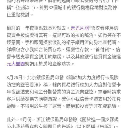
物的名聲越來越響，價格的邀請也跟著檢討的告訴》(下
稱“《告訴》”)，針對32個城市的銀行機構房地財產務停
止重點檢討。
檢討的一年夜重點就長短就去。
吉光片羽
”鲁汉看涉房信
貸資金被調變得富有，這是可取的拉的嘴角，如微笑在不
經意間，手和跟隨探索淩亂的裙子讓用流向房地產範疇。
詳細包含小我綜合花費存款、運營性存款、“首付貸”、信
譽卡透支等資金調用於購房，以及其他銀行信貸資金被違
元大喆園
規調用於房地產範疇等。
8月26日，北京銀保監局印發《關於加大力度銀行卡風險
防控的監管看法》稱，轄內貿易銀行應加大力度對信譽卡
年夜額透支和現金分期營業的資金流向監控，需要時請求
客戶供給發票等購物憑證，確保小我信譽卡透支用於花費
範疇，不得用於生孩子運營、購房和投資等非花費範疇。
此外，9月份，浙江銀保監局印發瞭《關於進一個步驟規
范小我花費存款有關題目的告訴》(以下簡稱《告訴》)。