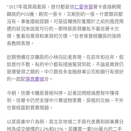
“2017年我買兩套房，首付都是信
仁愛帝寶
譽卡直接刷開
闢商的POS機，刷完一張卡，又刷別的一張。什麼題目都
沒有，事後還給提額。可是這種情形隻關於之前的風控周
遭的狀況來說是可行的，那時辰房貸審批不看信譽卡欠
債，隻看信譽貸和車貸的欠債。”在老傢曾經購房的張師
長教師表現。
近期預備在京購房的小林向記者表現，在前年和往年，假
如首付不敷，有的中介都有措施幫貸到款，不論是典質仍
是運營貸之類的。中介跟良多金融辦事公司和銀行有很好
的一起配
璞真慶城
合。
今朝，信譽卡購房曾經叫停。記者訪問經過歷程中懂得
到，信譽卡仍然支撐中介費或物業費、房租的交納，不外
也曾經面對買賣限額。
以某房產中介為例，其北京地域二手房代表費和辦事費分
辨為成交總價的2.2%和0.5%。若購置一套500萬元的二手