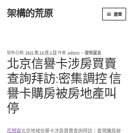
架構的荒原
跳
跳
選單
至
至
導
主
首頁
覽
要
列
內
容
發佈日期:
2021 年 10 月 3 日
作者:
admin
—
發佈留言
北京信譽卡涉房買賣
查詢拜訪:密集調控 信
譽卡購房被房地產叫
停
花想容
北京地域信譽卡涉房買賣查詢拜訪：套現購房被