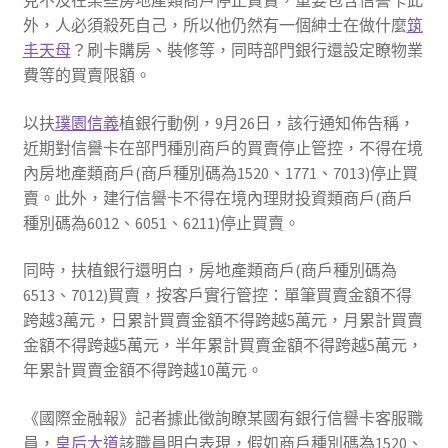
克不及在某些房地產類商戶停止買賣，重要包含信譽卡此
外，人必須殺死自己，所以他仍然有一個紳士在做什麼
筑
丰天母
？刷卡購房、裝修等，同時部門銀行還設定瞭物業
費等的買賣限額。
以扶
璞園信義
植銀行動例，9月26日，該行通知佈告稱，
近期對信譽卡在部門種別商戶的買賣停止管控，不得在境
內房地產類商戶(商戶種別碼為1520、1771、7013)停止買
賣。此外，建行信譽卡不得在境內理財投資類商戶(商戶
種別碼為6012、6051、6211)停止買賣。
同時，扶植銀行還明白，房地產類商戶(商戶種別碼為
6513、7012)買賣，按客戶實行管控：單筆買賣金額不得
跨越3萬元，日累計買賣金額不得跨越5萬元，月累計買賣
金額不得跨越5萬元，半年累計買賣金額不得跨越5萬元，
年累計買賣金額不得跨越10萬元。
《國際金融報》記者據此徵詢瞭某國有銀行信譽卡客服職
員，
皇后大道
該職員明白表現，假如商戶種別碼為1520、