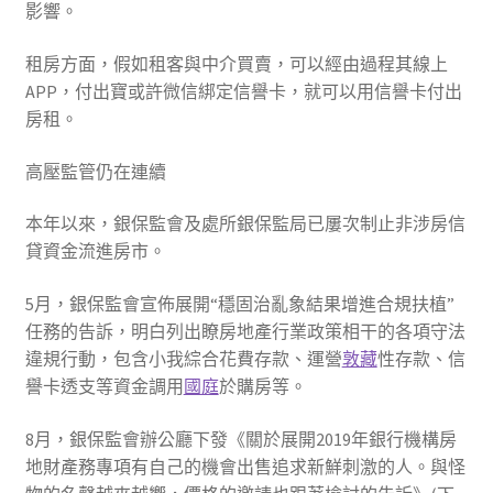
影響。
租房方面，假如租客與中介買賣，可以經由過程其線上
APP，付出寶或許微信綁定信譽卡，就可以用信譽卡付出
房租。
高壓監管仍在連續
本年以來，銀保監會及處所銀保監局已屢次制止非涉房信
貸資金流進房市。
5月，銀保監會宣佈展開“穩固治亂象結果增進合規扶植”
任務的告訴，明白列出瞭房地產行業政策相干的各項守法
違規行動，包含小我綜合花費存款、運營
敦藏
性存款、信
譽卡透支等資金調用
國庭
於購房等。
8月，銀保監會辦公廳下發《關於展開2019年銀行機構房
地財產務專項有自己的機會出售追求新鮮刺激的人。與怪