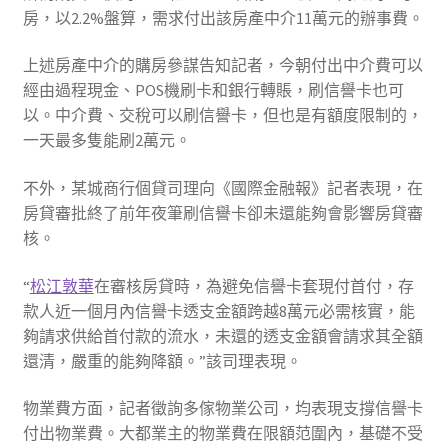
房，以2.2%盤算，需求付出該房產中介11萬元的辦事費。
上述房產中介的購房參謀告知記者，今朝付出中介費可以
經由過程現金、POS機刷卡和銀行轉賬，刷信譽卡也可
以。中介費、交稅可以刷信譽卡，但也是有額度限制的，
一天最多隻能刷2萬元。
不外，某城商行個貸司理向《國際金融報》記者表現，在
房貸審批終了前年夜筆刷信譽卡卻未還能夠會影響房貸審
核。
“
松江敦華
在審核房貸時，為避免信譽卡套現付首付，存
款人近一個月內信譽卡透支金額跨越8萬元必需核實，能
夠請求供給首付款的流水，未還的透支金額會請求其全額
還清，嚴重的能夠降額。”該司理表現。
物業費方面，記者徵詢多傢物業公司，均表現支撐信譽卡
付出物業費。大都業主的物業費在限額范圍內，基礎不受