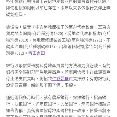
各年夜銀行對信譽卡在房地產類商戶的買賣管控在延續。
即使相似的限制以前也存在，本年以來多傢銀行又停止瞭
調劑進級。
據懂得，信譽卡中與房地產相干的商戶代碼包含：室第與
貿易地產開闢(商戶種別碼1520)、房地產代表和掮客(商戶
種別碼7013)、房地產修建裝置工程(商戶種別碼1771)、不
動產治理(商戶種別碼6513)、出租等休假類房地產(商戶種
別碼7012)。
青田吉田
銀行收緊信譽卡觸及房地產買賣的方法和力度紛歧。有的
銀行周全限制部門房地產商戶，若應用信譽卡在此類商戶
停止透支買賣時，將招致
仁愛麗景
買賣掉敗；有的銀行則
設定買賣纏，鱗蛇腹下開了個…限額。
僅近兩個多月時代，就有農業銀行、安然銀行、招商銀
行、扶植銀行、光年夜銀行、興業銀行、渤海銀行接踵通
知佈告稱，為落實國傢房地產調控相干政策，信譽卡將不