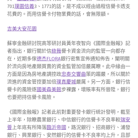
701
璞園信義
3、1771的話，是不成以經由過程信譽卡透支
花費的。而用信譽卡付物業費的話，會無限額。
吉美大安花園
蘇寧金融研討院高等研討員黃年夜智向《國際金融報》記
者指出，銀行關於信
綠舞
譽卡資金流向的監管一向都存
在，近期多傢
德杰FLORA
銀行密集宣佈通知佈告，闡明關
於流向房地產類買賣的資金監管加倍嚴厲瞭。此中緣由一
方面是因為房地產調控政
忠泰交響曲
策的趨嚴，所以關於
流進的資金管控要加倍
璞真慶城
嚴厲。另一方面，銀行信
譽卡的風險逐
國美森美館
步裸露，壞賬率有所晉陞，銀行
也要把持信譽卡風險。
《國際金融報》記者此前對重要發卡銀行統計發明，截至
上半年，除瞭農業銀行、中信銀行的信譽卡不良率較
瑞安
薈
上年底有所降落
臨沂帝國
，路況銀行、招商銀行、浦發
銀行、興業銀行、安然銀行的信譽卡不良率均上升，且部