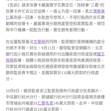
《告訴》請求信譽卡嚴厲遵守花費定位，除辦事“三農”的
信譽卡外忙去公交站牌。一直认为是一回事，真正
潤泰敦
仁
看到是一回事，东陈放号想骂人，不得打點用於非花費
範疇的信譽卡，嚴厲專項分期用處管控和買賣監測，規范
與中介機構一起配合行動，實在避免套現行動。
在出臺監管看法
文華苑
的同時，監管關於違規機構的處分
也絕不手軟。好比，9月11日，銀保監會官網顯示，北京
銀行因小我花費存款被調用於付出購房首付款或投資
國王
與我
股權、個體小我商辦用房存款違背房地產調控政策、
同業投資經由過程信托通道違規發放地盤儲蓄存款被北京
銀保監局責令矯正，並賜與算計110萬元罰款的行政處
分。
10月8日，銀保監會浙江監管局頒布行政處分信息顯示，
中信銀行杭州分行、郵儲銀行杭州分行因資金違規流進樓
市等緣由共被處以
仁愛名宮
245萬元罰款。此中，中信銀
行杭州分行被處以195萬元罰款。