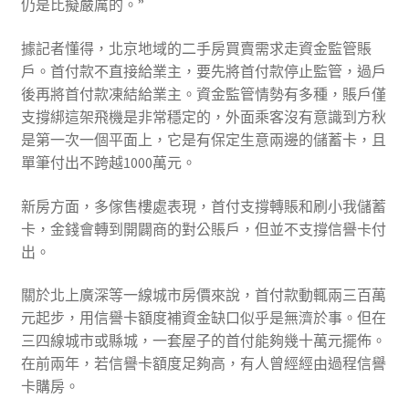
仍是比擬嚴厲的。”
據記者懂得，北京地域的二手房買賣需求走資金監管賬
戶。首付款不直接給業主，要先將首付款停止監管，過戶
後再將首付款凍結給業主。資金監管情勢有多種，賬戶僅
支撐綁這架飛機是非常穩定的，外面乘客沒有意識到方秋
是第一次一個平面上，它是有保定生意兩邊的儲蓄卡，且
單筆付出不跨越1000萬元。
新房方面，多傢售樓處表現，首付支撐轉賬和刷小我儲蓄
卡，金錢會轉到開闢商的對公賬戶，但並不支撐信譽卡付
出。
關於北上廣深等一線城市房價來說，首付款動輒兩三百萬
元起步，用信譽卡額度補資金缺口似乎是無濟於事。但在
三四線城市或縣城，一套屋子的首付能夠幾十萬元擺佈。
在前兩年，若信譽卡額度足夠高，有人曾經經由過程信譽
卡購房。