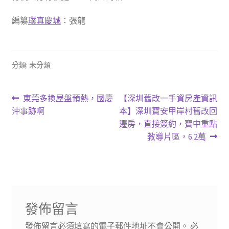
編纂
璞真慶城
：張龍
分類: 未分類
文
上
下
東莞多換屋盤預熱，國慶
【深圳舊改一手資房產資訊
一
一
沖事跡啊
本】深圳寶安甲岸村舊改回
章
篇
篇
遷房，直接簽約，寶中重點
導
文
文
教導片區，6.2萬
章:
章:
覽
發佈留言
發佈留言必須填寫的電子郵件地址不會公開。
必