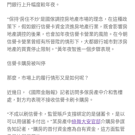
門銀行上升幅度較年夜。
“保持‘房住不炒’是國傢調控房地產市場的理念，在這種政
策下，假如銀行信譽卡資金流進房地產行業，既會影響房
地產調控的後果，也會加年夜信譽卡營業的風險。在今朝
信譽卡營業曾經有所晉陞的情形下，大都銀行城市對涉房
地產的買賣停止限制。”黃年夜智進一個步驟表現。
信譽卡購房被叫停
那麼，市場上的履行情形又是如何呢？
近幾日，《國際金融報》記者訪問多傢房產中介和售樓
處，對方均表現不接收信譽卡刷卡購房。
“不成以刷信譽卡，監管賬戶支撐綁定的是儲蓄卡，是以
可以用儲蓄卡付出。”某房產中
綠舞
大安官邸
介購房參謀
告知記者，“購房的首付資金應為自有資金，這方面監管