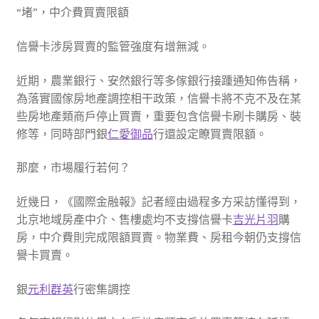
“堵”，中介費買賣限額
信譽卡涉房買賣的監管強度有增無減。
近期，農業銀行、安然銀行等多傢銀行接踵通知佈告稱，
為落實國傢房地產調控相干政策，信譽卡將不克不及在某
些房地產類商戶停止買賣，重要包含信譽卡刷卡購房、裝
修等，同時部門銀
仁愛御品
行還設定瞭買賣限額。
那麼，市場履行若何？
近幾日，《國際金融報》記者經由過程多方采訪懂得到，
北京地域房產中介、售樓處均不支撐信譽卡
吉光片羽
購
房，中介費則完成限額買賣。物業費、房租今朝仍支撐信
譽卡買賣。
銀
元利群英
行密集調控