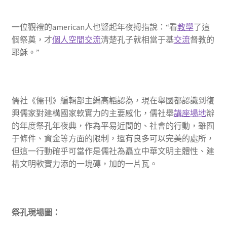
一位觀禮的american人也豎起年夜拇指說：“看
教學
了這
個祭奠，才
個人空間
交流
清楚孔子就相當于基
交流
督教的
耶穌。”
儒社《儒刊》編輯部主編高韜認為，現在舉國都認識到復
興儒家對建構國家軟實力的主要感化，儒社舉
講座場地
辦
的年度祭孔年夜典，作為平易近間的、社會的行動，雖囿
于條件、資金等方面的限制，還有良多可以完美的處所，
但這一行動確乎可當作是儒社為矗立中華文明主體性、建
構文明軟實力添的一塊磚，加的一片瓦。
祭孔現場圖：