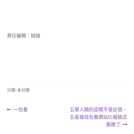
責任編輯：姚遠
分類: 未分類
文
上
下
一包養
五華人開的這間平易近宿，
一
一
五星級找包養網站比擬飯店
章
篇
篇
都跪了
導
文
文