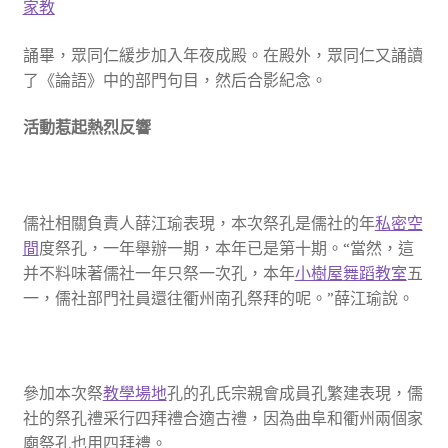
家教
誦畢，眾同仁緩步加入年夜成殿。在殿外，眾同仁又誦讀
了《論語》中的部門句目，然后合影紀念。
活動惹起熱烈反響
儒社相關負責人薛江瑜表現，本次祭孔是儒社的年
私密空
間
度祭孔，一年舉辦一期，本年已是第十期。“當然，這
并不料味著儒社一年只祭一次孔，本年
小樹屋
舞蹈教室
五
一，儒社部門社員還往衢州南孔祭拜的呢。”薛江瑜說。
參加本次祭
教學場地
孔的孔氏宗親會成員孔繁建表現，儒
社的祭孔禮采行四拜禮合適古禮，因為曲阜和衢州兩個家
廟祭孔也用四拜禮。