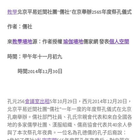
教學
北京平易近間社團“儒社”在京舉辦
2565年度祭孔儀式
作者：儒社
來
教學場地
源：作者授權
瑜伽場地
儒家網 發表
個人空間
時間：甲午年十一月初九
時間2014年12月30日
孔元256
會議室出租
5年10月29日，西元2014年12月20日，
北京平易近間社團“儒社”一年一度的年度祭孔儀式在北京
孔廟舉辦。儒社部門社員、孔氏宗親會代表和來自全國各
地的多家儒學社團、漢服組織、儒商協會代表共40余人參
與了本次祭孔年夜典。一位名為孔德儒的孔子后裔說：