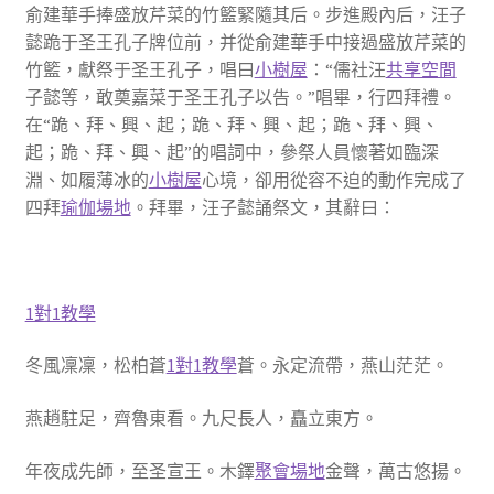
俞建華手捧盛放芹菜的竹籃緊隨其后。步進殿內后，汪子
懿跪于圣王孔子牌位前，并從俞建華手中接過盛放芹菜的
竹籃，獻祭于圣王孔子，唱曰
小樹屋
：“儒社汪
共享空間
子懿等，敢奠嘉菜于圣王孔子以告。”唱畢，行四拜禮。
在“跪、拜、興、起；跪、拜、興、起；跪、拜、興、
起；跪、拜、興、起”的唱詞中，參祭人員懷著如臨深
淵、如履薄冰的
小樹屋
心境，卻用從容不迫的動作完成了
四拜
瑜伽場地
。拜畢，汪子懿誦祭文，其辭曰：
1對1教學
冬風凜凜，松柏蒼
1對1教學
蒼。永定流帶，燕山茫茫。
燕趙駐足，齊魯東看。九尺長人，矗立東方。
年夜成先師，至圣宣王。木鐸
聚會場地
金聲，萬古悠揚。