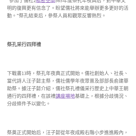
“參加了儒社2
私密空間
565年度祭孔年夜典后，對中華文
明的復興更有信念了。盼望儒社將來能舉辦更多更好的活
動。”祭孔結束后，參祭人員和觀眾反響熱烈。
祭孔采行四拜禮
下戰書13時，祭孔年夜典正式開始。儒社創始人、社長、
當代詩人汪子懿主祭，儒社儒學年夜眾普及部部長俞建華
助祭。據汪子懿介紹，儒社祭孔禮儀采行歷史上中華王朝
通行的四拜禮，在該禮
講座場地
基礎上，根據分歧情況、
分歧條件予以變化。
祭奠正式開始后，汪子懿從年夜成殿右階小步進進殿內，