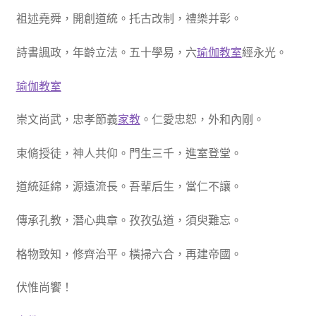
祖述堯舜，開創道統。托古改制，禮樂并彰。
詩書諷政，年齡立法。五十學易，六
瑜伽教室
經永光。
瑜伽教室
崇文尚武，忠孝節義
家教
。仁愛忠恕，外和內剛。
束脩授徒，神人共仰。門生三千，進室登堂。
道統延綿，源遠流長。吾輩后生，當仁不讓。
傳承孔教，潛心典章。孜孜弘道，須臾難忘。
格物致知，修齊治平。橫掃六合，再建帝國。
伏惟尚饗！