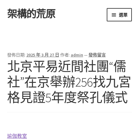
架構的荒原
跳
跳
選單
至
至
導
主
首頁
覽
要
列
內
容
發佈日期:
2025 年 3 月 27 日
作者:
admin
—
發佈留言
北京平易近間社團“儒
社”在京舉辦256找九宮
格見證5年度祭孔儀式
瑜伽教室