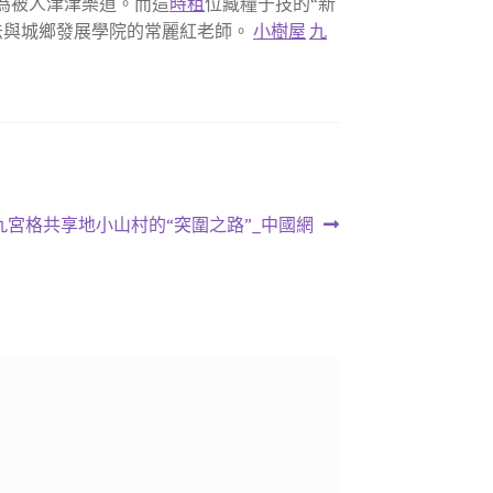
為被人津津樂道。而這
時租
位藏糧于技的“新
法與城鄉發展學院的常麗紅老師。
小樹屋
九
九宮格共享地小山村的“突圍之路”_中國網