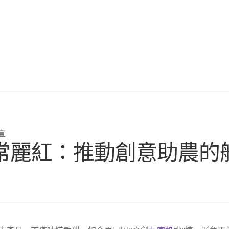
言
常麗紅：推動創意助農的