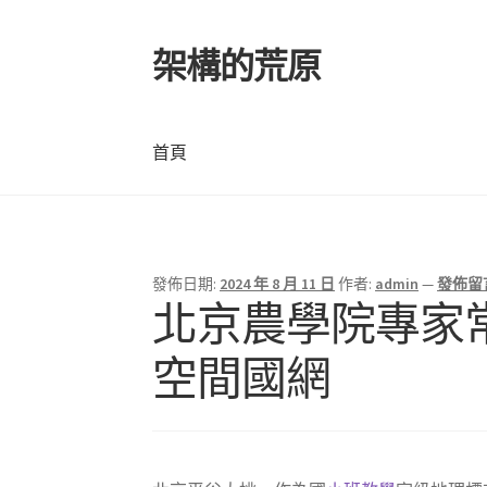
架構的荒原
跳
跳
至
至
導
主
覽
要
首頁
列
內
容
首頁
發佈日期:
2024 年 8 月 11 日
作者:
admin
—
發佈留
北京農學院專家
空間國網