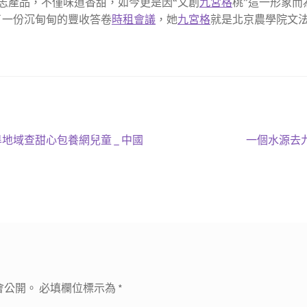
志產品，不僅味道香甜，如今更是因“文創
九宮格
桃”這一形象而
了一份沉甸甸的豐收答卷
時租會議
，她
九宮格
就是北京農學院文
下
域查甜心包養網兒童 _ 中國
一個水源去
一
篇
文
章:
會公開。
必填欄位標示為
*