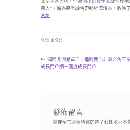
北京平谷大桃，作為國
小班教學
家級地理標
農人”，通過產業融合帶動經濟增長，收獲
宮格
.
分類: 未分類
文
上
國際非洲兒童日：追蹤關心非洲之角干旱地
一
成長門戶網－國度成長門戶
章
篇
導
文
章:
覽
發佈留言
發佈留言必須填寫的電子郵件地址不