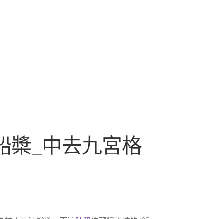
船槳_中去九宮格