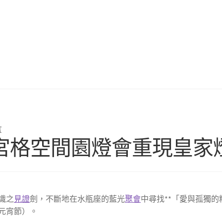
言
宮格空間園燈會重現皇家
識之
見證
劍，不斷地在水瓶座的藍光
聚會
中尋找**「愛與孤獨的
元宵節）。