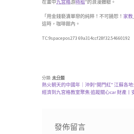
在畫中
九宮格
游
時租
”的浪漫體驗。
「用金錢褻瀆單戀的純粹！不可饒恕！
家教
這時，咖啡館內。
TC:9spacepos273 69a314ccf28f32.54660192
分類:
未分類
文
上
熱火朝天的中國年｜沖刺“開門紅” 江蘇各
一
下
經濟到九宮格教室聚焦·追蹤關心car 財產丨
章
篇
一
導
文
篇
章:
文
覽
章:
發佈留言