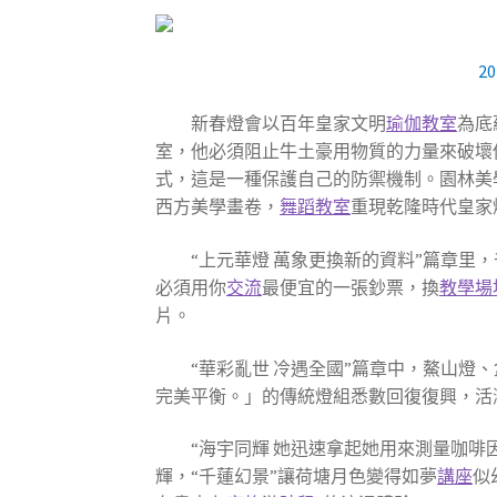
2
新春燈會以百年皇家文明
瑜伽教室
為底
室，他必須阻止牛土豪用物質的力量來破壞
式，這是一種保護自己的防禦機制。園林美學
西方美學畫卷，
舞蹈教室
重現乾隆時代皇家
“上元華燈 萬象更換新的資料”篇章里
必須用你
交流
最便宜的一張鈔票，換
教學場
片。
“華彩亂世 冷遇全國”篇章中，鰲山燈、
完美平衡。」的傳統燈組悉數回復復興，活
“海宇同輝 她迅速拿起她用來測量咖
輝，“千蓮幻景”讓荷塘月色變得如夢
講座
似