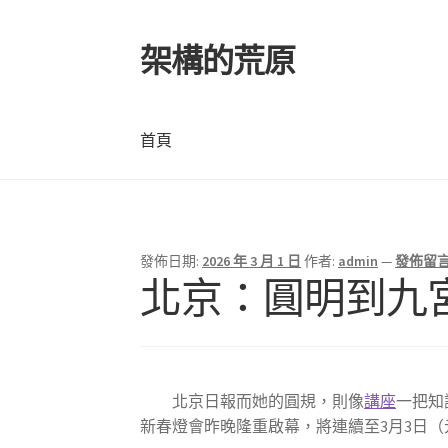
架構的荒原
跳
跳
至
至
導
主
覽
要
首頁
列
內
容
首頁
發佈日期:
2026 年 3 月 1 日
作者:
admin
—
發佈留
北京：圓明到九
北京日報而她的圓規，則像
講座
一把知
新春燈會昨晚隆重啟幕，將連續至3月3日（