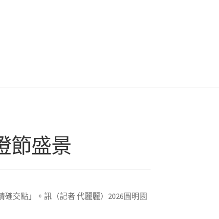
燈節盛景
精確交點」。訊（記者 代麗麗）2026圓明園