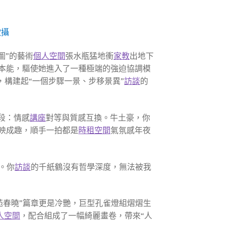
欣攝
圖”的藝術
個人空間
張水瓶猛地衝
家教
出地下
本能，驅使她進入了一種極端的強迫協調模
，構建起“一個步驟一景、步移景異”
訪談
的
段：情感
講座
對等與質感互換。牛土豪，你
映成趣，順手一拍都是
時租空間
氣氛感年夜
。你
訪談
的千紙鶴沒有哲學深度，無法被我
苑春曉”篇章更是冷艷，巨型孔雀燈組熠熠生
人空間
，配合組成了一幅綺麗畫卷，帶來“人