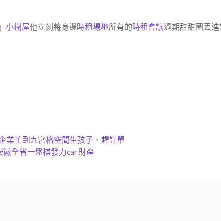
」
小樹屋
他立刻將身邊
時租場地
所有的
時租會議
過期甜甜圈丟進
地企業忙到九宮格空間生孩子、趕訂單
安徽全省一盤棋發力car 財產