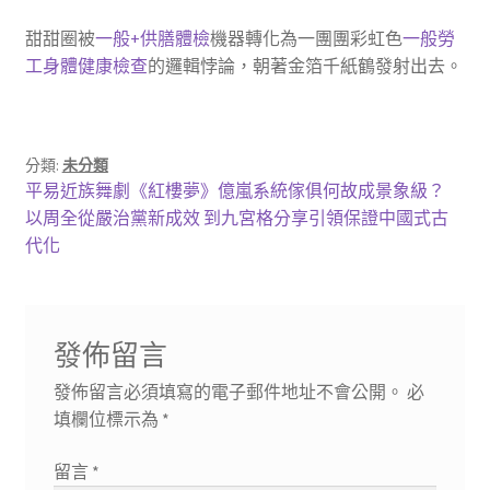
甜甜圈被
一般+供膳體檢
機器轉化為一團團彩虹色
一般勞
工身體健康檢查
的邏輯悖論，朝著金箔千紙鶴發射出去。
分類:
未分類
文
上
平易近族舞劇《紅樓夢》億嵐系統傢俱何故成景象級？
一
下
以周全從嚴治黨新成效 到九宮格分享引領保證中國式古
章
篇
一
代化
導
文
篇
章:
文
覽
章:
發佈留言
發佈留言必須填寫的電子郵件地址不會公開。
必
填欄位標示為
*
留言
*