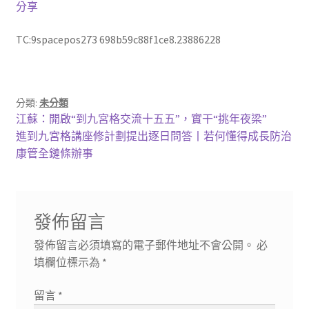
分享
TC:9spacepos273 698b59c88f1ce8.23886228
分類:
未分類
文
上
江蘇：開啟“到九宮格交流十五五”，實干“挑年夜梁”
一
下
進到九宮格講座修計劃提出逐日問答丨若何懂得成長防治
章
篇
一
康管全鏈條辦事
導
文
篇
章:
文
覽
章:
發佈留言
發佈留言必須填寫的電子郵件地址不會公開。
必
填欄位標示為
*
留言
*