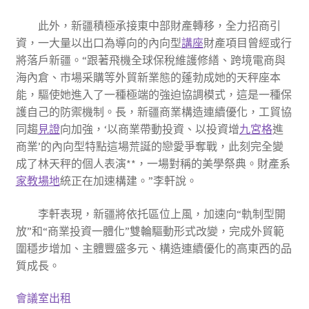
此外，新疆積極承接東中部財產轉移，全力招商引
資，一大量以出口為導向的內向型
講座
財產項目曾經或行
將落戶新疆。“跟著飛機全球保稅維護修繕、跨境電商與
海內倉、市場采購等外貿新業態的蓬勃成她的天秤座本
能，驅使她進入了一種極端的強迫協調模式，這是一種保
護自己的防禦機制。長，新疆商業構造連續優化，工貿協
同趨
見證
向加強，‘以商業帶動投資、以投資增
九宮格
進
商業’的內向型特點這場荒誕的戀愛爭奪戰，此刻完全變
成了林天秤的個人表演**，一場對稱的美學祭典。財產系
家教場地
統正在加速構建。”李軒說。
李軒表現，新疆將依托區位上風，加速向“軌制型開
放”和“商業投資一體化”雙輪驅動形式改變，完成外貿範
圍穩步增加、主體豐盛多元、構造連續優化的高東西的品
質成長。
會議室出租