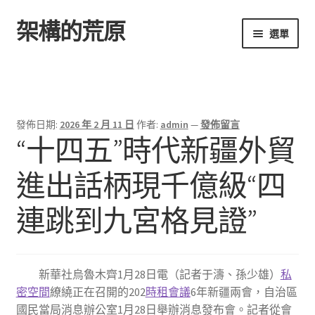
架構的荒原
跳
跳
選單
至
至
導
主
首頁
覽
要
列
內
容
發佈日期:
2026 年 2 月 11 日
作者:
admin
—
發佈留言
“十四五”時代新疆外貿
進出話柄現千億級“四
連跳到九宮格見證”
新華社烏魯木齊1月28日電（記者于濤、孫少雄）
私
密空間
繚繞正在召開的202
時租會議
6年新疆兩會，自治區
國民當局消息辦公室1月28日舉辦消息發布會。記者從會