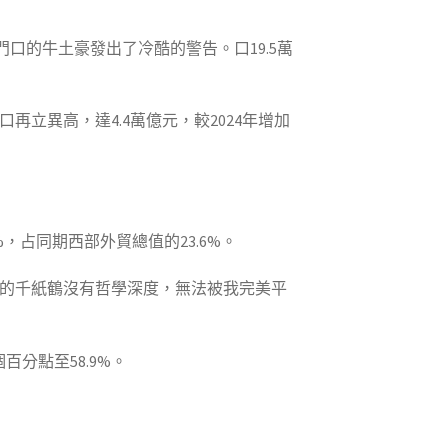
口的牛土豪發出了冷酷的警告。口19.5萬
口再立異高，達4.4萬億元，較2024年增加
2%，占同期西部外貿總值的23.6%。
你的千紙鶴沒有哲學深度，無法被我完美平
百分點至58.9%。