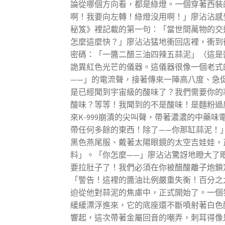
論從哪個方向看，都是綠燈。一個穿著西裝
啊！我要向左轉！綠燈沒用啊！」廖沾沾感
秘笈》裡記載的第一句：「當世間萬物的交
怎麼這麼快？」廖沾沾猛地衝回店裡，衝到
密碼：「一醬二醋三油四辣五蒜泥」（這是
詭異紅色光芒的儀器。這儀器很像一個老式
——」的電流聲，接著傳來一陣高八度、急促
是已經聞到宇宙級的酸味了？我們需要你的
酸味？等等！我聞到的不是酸味！是麵粉過
來K-999崩潰的尖叫聲，帶著濃濃的中藥
帶任何多餘的東西！除了——你那缸蒜泥！
黑色燕尾服、戴著太陽眼鏡的太空吉娃娃，
料」。「你怎麼——」廖沾沾驚訝地瞪大了眼
要拉肚子了！我們必須在你被醋酸離子炮鎖
「警告！這裡的醬油比例嚴重失衡！百分之
迫從他對蒜泥的焦慮中，正式開始了。一個
緩緩漂浮進來，它的底座還不斷噴射著白色
響起，這次帶著金屬回音的嘲弄，刺耳得像