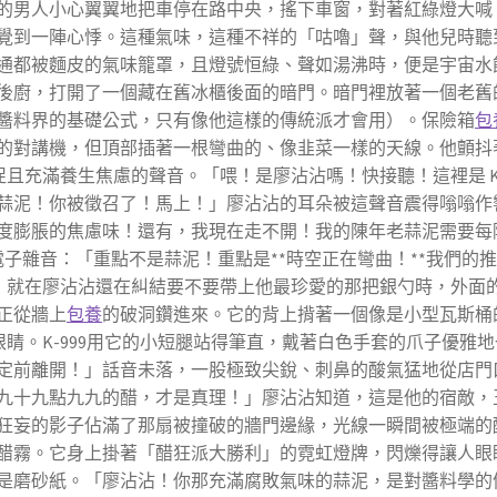
的男人小心翼翼地把車停在路中央，搖下車窗，對著紅綠燈大喊
覺到一陣心悸。這種氣味，這種不祥的「咕嚕」聲，與他兒時聽
通都被麵皮的氣味籠罩，且燈號恒綠、聲如湯沸時，便是宇宙水
後廚，打開了一個藏在舊冰櫃後面的暗門。暗門裡放著一個老舊
醬料界的基礎公式，只有像他這樣的傳統派才會用）。保險箱
包
的對講機，但頂部插著一根彎曲的、像韭菜一樣的天線。他顫抖
且充滿養生焦慮的聲音。「喂！是廖沾沾嗎！快接聽！這裡是 K
蒜泥！你被徵召了！馬上！」廖沾沾的耳朵被這聲音震得嗡嗡作
度膨脹的焦慮味！還有，我現在走不開！我的陳年老蒜泥需要每
味電子雜音：「重點不是蒜泥！重點是**時空正在彎曲！**我們
」就在廖沾沾還在糾結要不要帶上他最珍愛的那把銀勺時，外面
正從牆上
包養
的破洞鑽進來。它的背上揹著一個像是小型瓦斯桶
睛。K-999用它的小短腿站得筆直，戴著白色手套的爪子優雅
定前離開！」話音未落，一股極致尖銳、刺鼻的酸氣猛地從店門
九十九點九九的醋，才是真理！」廖沾沾知道，這是他的宿敵，
狂妄的影子佔滿了那扇被撞破的牆門邊緣，光線一瞬間被極端的
醋霧。它身上掛著「醋狂派大勝利」的霓虹燈牌，閃爍得讓人眼
是磨砂紙。「廖沾沾！你那充滿腐敗氣味的蒜泥，是對醬料學的