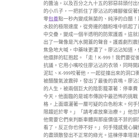
的醬油，以及百分之九十五的邪惡蒜頭付出
的小爪子，一把抓住了廖沾沾的褲腳催促著
零
包養
點一秒內變成無菌的、純淨的白醋！
水餃的極限速度，從旁邊的麵粉堆中抓起了
中交疊，變成一個半透明的防禦護盾。這就
出了一聲像是汽水開蓋的聲音。護盾劇烈震
焦急地大喊，中藥味更濃了。廖沾沾知道，
他還胖的缸抱起。「走！K-999！我們
抗議。它用小嘴咬住廖沾沾的衣領，同時開
泥缸、K-999咬著他，一起從撞出來的
被醋酸氣波震碎，發出了最後的哀鳴。廖沾
的人生，被兩個巨大的陰影籠罩著：停車費
今天，他面臨的是城市傳說中最恐怖的挑戰
格，上面還灑著一層可疑的白色粉末。何手
限趨近於零。」「請考慮放棄治療。」他忽
他需要它們來判斷車體與那座價值不菲的銅
看了，反正你也停不好。」何手殘感覺心臟
的盡頭散發出不正常的綠光。這棟停車塔是