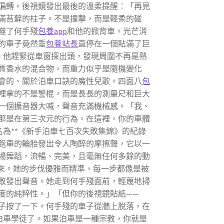
偏轉。後視鏡發出最後的溫柔提醒：「再見
滿苔蘚的柱子。不是撞擊，而是輕柔的碰
噬了何手殘
包養app
和他的掀背車。光芒消
的車子竟然垂
包養站長
直停在一個貼滿了巨
。他趕緊從車窗探出頭，發現周圍不再是熟
質香水的混合物，而重力似乎是隨機變化
會的、關於泊車口訣的魔性兒歌。四面八
包
裡拿的不是警棍，而是長長的測量尺和巨大
一個擴音器大喊，聲音充滿機械感。「我、
那是在第三次元的行為，在這裡，你的車體
為**《新手泊車七百次失敗集錦》的紀錄
跑車的輪胎發出令人陶醉的摩擦聲，它以一
場舞蹈，流暢、完美，且毫無任何多餘的動
來。她的步伐優雅而精準，每一步都像是被
敢發出聲音。她走到何手殘面前，輕蔑地掃
度的純粹性。」「但你的後視鏡貼紙——
子按了一下。何手殘的車子從牆上脫落，在
泊車學徒了。如果泊車是一種宗教，你就是