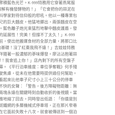
藍色光芒。K-999特務用它穿著燕尾服
溶解有機發酵物的！」「它會把你的蒜泥在
料學家對待信仰般的怒吼。他以一種專業包
尺的巨大麵皮。他猛地擲出，兩張麵皮在空
。藍色離子炮光束猛烈地擊中麵皮護盾，發
展性！完美！但撐不了太久！」K-999
前，使出他搬運食材的全部力量，將那口比
的基礎！沒了紅棗我飛不遠！」吉娃娃特務
伴隨著一股濃郁的蔘味爆發。廖沾沾抱著蒜
孽！我會追上你！」店內剩下的所有空盤子
幕。《平行泊車維度：車位爭奪戰》何手殘
駛焦慮，從未在他需要時提供過任何幫助。
看起來比他車子尺寸小上三十公分的停車
不快的女聲：「警告，後方障礙物距離：無
兩塊永遠在關鍵時刻自動收折的後視鏡。當
雅地縮了回去。同時發出低語：「你還是別
斑鐵網的多層機械式停車塔，正在那片窄巷
在它面前失敗十八次，就會被傳送到一個泊