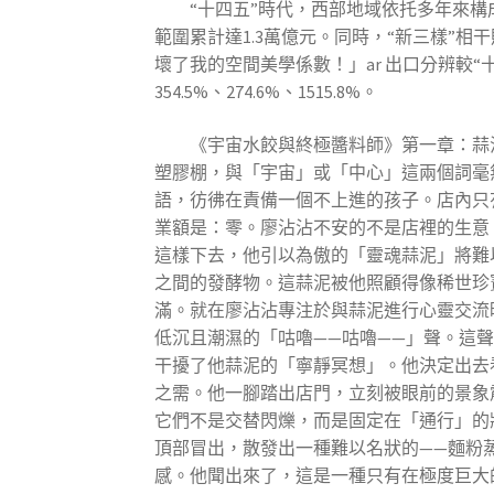
“十四五”時代，西部地域依托多年來構
範圍累計達1.3萬億元。同時，“新三樣”
壞了我的空間美學係數！」ar 出口分辨較
354.5%、274.6%、1515.8%。
《宇宙水餃與終極醬料師》第一章：蒜
塑膠棚，與「宇宙」或「中心」這兩個詞毫
語，彷彿在責備一個不上進的孩子。店內只
業額是：零。廖沾沾不安的不是店裡的生意，
這樣下去，他引以為傲的「靈魂蒜泥」將難
之間的發酵物。這蒜泥被他照顧得像稀世珍
滿。就在廖沾沾專注於與蒜泥進行心靈交流
低沉且潮濕的「咕嚕——咕嚕——」聲。這
干擾了他蒜泥的「寧靜冥想」。他決定出去
之需。他一腳踏出店門，立刻被眼前的景象
它們不是交替閃爍，而是固定在「通行」的
頂部冒出，散發出一種難以名狀的——麵粉
感。他聞出來了，這是一種只有在極度巨大