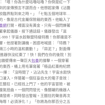
：「喂！你為什麼咕嚕咕嚕？你倒是紅一下
到的家傳預言不謀而合。他想起家傳《沾醬
餃臨界點到來之時。」「七點五個地球年…
的、像是古代金屬保險箱的東西。他輸入了
養網
打開，裡面沒有黃金，只有一個閃爍著
著拿起儀器，按下通話鈕。儀器發出「滋
-999！宇宙水餃聯盟特級特務！你那邊是不
響，他捏著對講機，困惑地喊道：「特務？
隔三小時的溫和震動！」「蒜泥？」對面傳
的推進器快沒紅棗了！快！我們在你的後院！別
的牆壁傳來一聲巨大
包養
的撞擊。一個穿著
的東西，桶上用毛筆寫著「極品紅棗枸杞燃
地一揮：「沒時間了，沾沾先生！宇宙水餃快
口灌入，伴隨著一個狂妄自大的電子音效：
王醋狂，已經找上門了。他的宇宙冒險，被
酸氣扭曲。一個閃閃發光、像醋罐的機器人
睛發疼，同時發出警報。王醋狂的聲音再次
侮辱！必須淨化！」「你將為你那百分之五