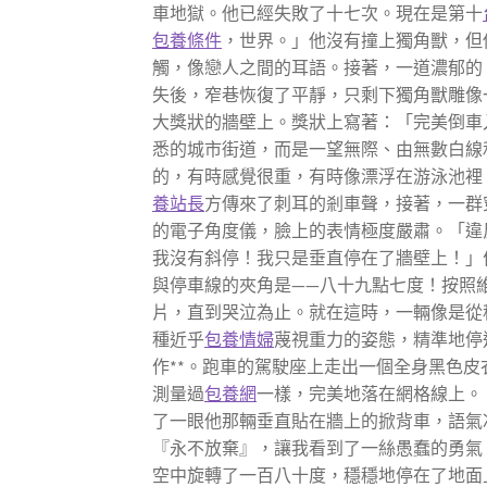
車地獄。他已經失敗了十七次。現在是第十
包養條件
，世界。」他沒有撞上獨角獸，但
觸，像戀人之間的耳語。接著，一道濃郁的
失後，窄巷恢復了平靜，只剩下獨角獸雕像
大獎狀的牆壁上。獎狀上寫著：「完美倒車
悉的城市街道，而是一望無際、由無數白線
的，有時感覺很重，有時像漂浮在游泳池裡
養站長
方傳來了刺耳的剎車聲，接著，一群
的電子角度儀，臉上的表情極度嚴肅。「違
我沒有斜停！我只是垂直停在了牆壁上！」
與停車線的夾角是——八十九點七度！按照
片，直到哭泣為止。就在這時，一輛像是從
種近乎
包養情婦
蔑視重力的姿態，精準地停
作**。跑車的駕駛座上走出一個全身黑色
測量過
包養網
一樣，完美地落在網格線上。
了一眼他那輛垂直貼在牆上的掀背車，語氣
『永不放棄』，讓我看到了一絲愚蠢的勇氣
空中旋轉了一百八十度，穩穩地停在了地面