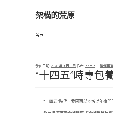
架構的荒原
跳
跳
至
至
導
主
覽
要
首頁
列
內
容
首頁
發佈日期:
2026 年 3 月 1 日
作者:
admin
—
發佈留
“十四五”時專包
“十四五”時代，我國西部地域以年夜開