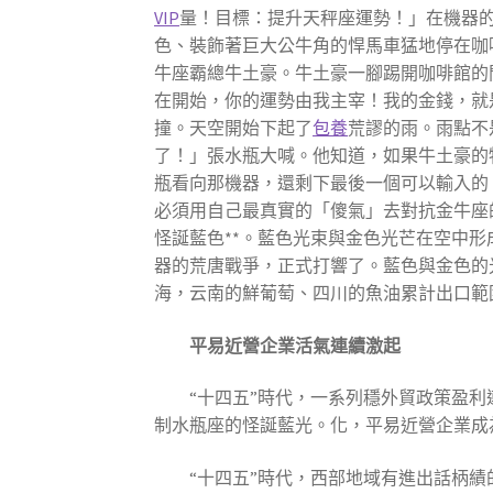
VIP
量！目標：提升天秤座運勢！」在機器
色、裝飾著巨大公牛角的悍馬車猛地停在咖
牛座霸總牛土豪。牛土豪一腳踢開咖啡館的
在開始，你的運勢由我主宰！我的金錢，就
撞。天空開始下起了
包養
荒謬的雨。雨點不
了！」張水瓶大喊。他知道，如果牛土豪的
瓶看向那機器，還剩下最後一個可以輸入的
必須用自己最真實的「傻氣」去對抗金牛座
怪誕藍色**。藍色光束與金色光芒在空中
器的荒唐戰爭，正式打響了。藍色與金色的
海，云南的鮮葡萄、四川的魚油累計出口範圍分辨
平易近營企業活氣連續激起
“十四五”時代，一系列穩外貿政策盈
制水瓶座的怪誕藍光。化，平易近營企業成
“十四五”時代，西部地域有進出話柄績的