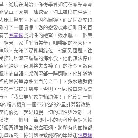
具，從現在開始，你得學會如何在零點零零
嬰兒車，感到一陣眩暈。泊車維度的生活，
人床上驚醒，不是因為鬧鐘，而是因為屋頂
剛打了一個噴嚏，您的戀愛機率從昨日的百
滿了
包養網
戲劇性的絕望。張水瓶，一個典
、經營一家「平衡美學」咖啡館的林天秤。
線球，充滿了混亂與錯位。他衝到窗邊，往
受控制地流下鹹鹹的海水淚，他們無法停止
原地踏步，否則將失去襪子」的指令。數百
瓶喃喃自語，感到胃部一陣翻騰，他知道這
秤的戀愛運勢跌至百分之二十，張水瓶就發
運勢至少提升到零。否則，他那份單戀就會
器。「我需要星象學輔助儀！」他衝到一個
棄的唱片機和一個不知名的外星計算器改造
座的優勢，就是超脫一切的理性與冷靜…才
禮物：一個用一萬塊小小的天秤座黃銅齒輪
那個黃銅齒輪音樂盒砸爛，將所有的齒輪都
能量超載！檢測到極致純粹的單戀能
包養網