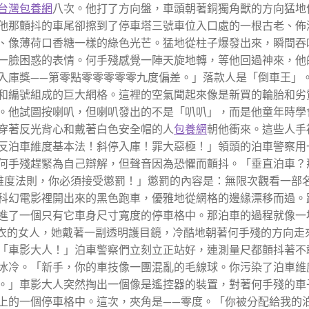
台灣包養網
八次。他打了方向盤，車頭朝著銅獨角獸的方向猛地
他那顫抖的車尾卻擦到了停車塔三號車位入口處的一根古老、佈
、像薄荷口香糖一樣的綠色光芒。猛地從柱子爆發出來，瞬間吞
一臉困惑的表情。何手殘感覺一陣天旋地轉，等他回過神來，他
入庫獎——第零點零零零零零九度偏差。」落款人是「倒車王」
和編號組成的巨大網格。這裡的空氣聞起來像是新買的輪胎和劣
。他試圖按喇叭，但喇叭發出的不是「叭叭」，而是他童年時學
穿著反光背心和戴著白色安全帽的人
包養網
朝他衝來。這些人手
反泊車維度基本法！斜停入庫！罪大惡極！」領頭的泊車警察用
何手殘趕緊為自己辯解，但聲音因為恐懼而顫抖。「垂直泊車？
維度法則，你必須接受懲罰！」懲罰的內容是：無限次觀看一部名
科幻電影裡開出來的黑色跑車，優雅地從網格的邊緣漂移而過。
進了一個只有它車身尺寸寬度的停車格中。那泊車的過程就像一
皮衣的女人，她戴著一副透明護目鏡，冷酷地朝著何手殘的方向走
「車影大人！」泊車警察們立刻立正站好，連測量尺都顫抖著不
冰冷。「新手，你的車技像一團混亂的毛線球。你污染了泊車維
。」車影大人突然掏出一個像是遙控器的裝置，對著何手殘的車
上的一個停車格中。這次，夾角是——零度。「你被分配給我的