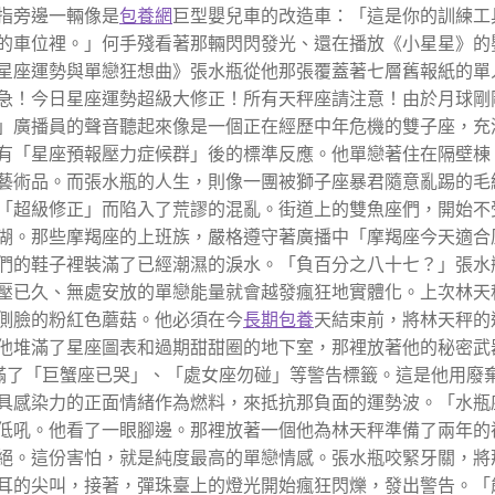
指旁邊一輛像是
包養網
巨型嬰兒車的改造車：「這是你的訓練工
的車位裡。」何手殘看著那輛閃閃發光、還在播放《小星星》的
星座運勢與單戀狂想曲》張水瓶從他那張覆蓋著七層舊報紙的單
急！今日星座運勢超級大修正！所有天秤座請注意！由於月球剛
」廣播員的聲音聽起來像是一個正在經歷中年危機的雙子座，充
有「星座預報壓力症候群」後的標準反應。他單戀著住在隔壁棟
藝術品。而張水瓶的人生，則像一團被獅子座暴君隨意亂踢的毛
「超級修正」而陷入了荒謬的混亂。街道上的雙魚座們，開始不
湖。那些摩羯座的上班族，嚴格遵守著廣播中「摩羯座今天適合
們的鞋子裡裝滿了已經潮濕的淚水。「負百分之八十七？」張水
壓已久、無處安放的單戀能量就會越發瘋狂地實體化。上次林天
側臉的粉紅色蘑菇。他必須在今
長期包養
天結束前，將林天秤的
他堆滿了星座圖表和過期甜甜圈的地下室，那裡放著他的秘密武
滿了「巨蟹座已哭」、「處女座勿碰」等警告標籤。這是他用廢
具感染力的正面情緒作為燃料，來抵抗那負面的運勢波。「水瓶
低吼。他看了一眼腳邊。那裡放著一個他為林天秤準備了兩年的
絕。這份害怕，就是純度最高的單戀情感。張水瓶咬緊牙關，將
耳的尖叫，接著，彈珠臺上的燈光開始瘋狂閃爍，發出警告。「