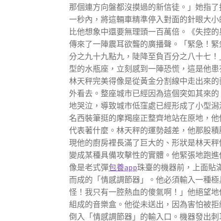
那個連方向盤都沒摸過的新信徒。」她指了
一秒內，將這輛車精準停入對面的針眼大小
比他想象中還要無理頭一百萬倍。《失控的
傳來了一陣震耳欲聾的廣播聲。「緊急！緊
分之九十九點九，陡降至負百分之八十七！
型的水瓶座，立刻感到一陣恐慌，這是他患
林天秤完美得像是從黃金分割線中走出來的
外看去。整座城市已經因為這個突如其來的
地哭泣，導致城市低窪處已經形成了小型潟
名西裝筆挺的摩羯座正整齊地站在原地，他
代表著什麼。林天秤的運勢越差，他那股積
現他的廚房裡長滿了巨大的、形狀是林天秤
變成某種具備攻擊性的實體。他緊張地跑進
像是老式彈
包養app
珠臺的機器前，上面貼
而成的「情感調節器」。他必須輸入一種極
怪！我只有一腔熱血的傻氣啊！」他絕望地
組成的音樂盒。他從未送出，因為害怕被拒
倒入「情感調節器」的輸入口。機器發出刺