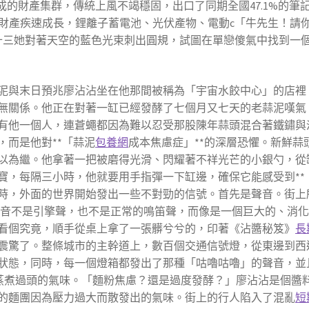
成的財產集群，傳統上風不竭穩固，出口了同期全國47.1%的筆記
相干財產疾速成長，鋰離子蓄電池、光伏產物、電動c「牛先生！
“十三她對著天空的藍色光束刺出圓規，試圖在單戀傻氣中找到一
泥與末日預兆廖沾沾坐在他那間被稱為「宇宙水餃中心」的店裡
無關係。他正在對著一缸已經發酵了七個月又七天的老蒜泥嘆氣
有他一個人，連蒼蠅都因為難以忍受那股陳年蒜頭混合著鐵鏽與
而是他對**「蒜泥
包養網
成本焦慮症」**的深層恐懼。新鮮
以為繼。他拿著一把被磨得光滑、閃耀著不祥光芒的小銀勺，從
寶，每隔三小時，他就要用手指彈一下缸邊，確保它能感受到**
時，外面的世界開始發出一些不對勁的信號。首先是聲音。街上
聲音不是引擎聲，也不是正常的鳴笛聲，而像是一個巨大的、消
看個究竟，順手從桌上拿了一張髒兮兮的，印著《沾醬秘笈》
長
震驚了。整條城市的主幹道上，數百個交通信號燈，從東邊到西
狀態，同時，每一個燈箱都發出了那種「咕嚕咕嚕」的聲音，並
蒸煮過頭的氣味。「麵粉焦慮？還是過度發酵？」廖沾沾是個醬
的麵團因為壓力過大而散發出的氣味。街上的行人陷入了混亂
短