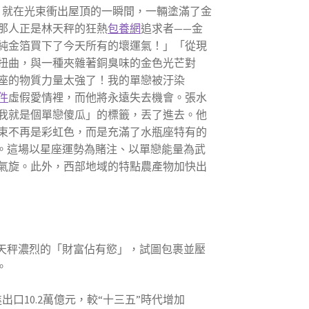
，就在光束衝出屋頂的一瞬間，一輛塗滿了金
那人正是林天秤的狂熱
包養網
追求者——金
純金箔買下了今天所有的壞運氣！」「從現
扭曲，與一種夾雜著銅臭味的金色光芒對
座的物質力量太強了！我的單戀被汙染
件
虛假愛情裡，而他將永遠失去機會。張水
我就是個單戀傻瓜」的標籤，丟了進去。他
束不再是彩虹色，而是充滿了水瓶座特有的
。這場以星座運勢為賭注、以單戀能量為武
氣旋。此外，西部地域的特點農產物加快出
天秤濃烈的「財富佔有慾」，試圖包裹並壓
。
口10.2萬億元，較“十三五”時代增加