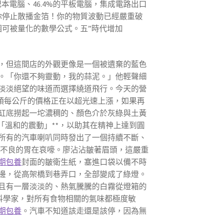
本電腦、46.4%的平板電腦，集成電路出口
請你停止散播金箔！你的物質波動已經嚴重破
個可被量化的數學公式。五”時代增加
，但這間店的外觀更像是一個被遺棄的藍色
。「你還不夠靈動，我的蒜泥。」他輕聲細
淡淡絕望的味道而選擇繞道飛行。今天的營
蒜頭每公斤的價格正在以超光速上漲，如果再
缸底撈起一坨濃稠的、顏色介於灰綠與土黃
「溫和的震動」**，以助其在精神上達到圓
所有的汽車喇叭同時發出了一個持續不斷、
化不良的胃在哀嚎。廖沾沾皺著眉頭，這嚴重
期包養
封面的皺衛生紙，塞進口袋以備不時
邊，從高架橋到巷弄口，全部變成了綠燈。
且有一層淡淡的、熱氣騰騰的白霧從燈箱的
料學家，對所有食物相關的氣味都極度敏
期包養
。汽車不知道該走還是該停，因為無