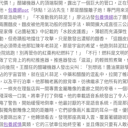
代價！」醋罐機器人的頂端裂開，露出了一個巨大的管口，正在聚積
他。
包養網ppt
「快點！沾沾先生！那是醋酸離子炮！專門用來
那是浩劫啊！」「不准動我的蒜泥！」廖沾沾發
包養情婦
出了醬
兩團麵皮。麵皮被他用氣功般的捏製手法，瞬間擴大成直徑三公
是家傳《沾醬秘笈》中記載的「水餃皮護盾」，薄韌而充滿彈性
動，但奇蹟般地擋住了攻擊，只是散發出濃郁的麵香。「這麵皮的延
他必須帶走他那缸陳年老蒜泥，那是宇宙的希望。他跑到蒜泥缸
要從後院逃跑！別再管你的紅棗枸杞燃料了！」「不行！燃料是文明
啟了它背上的枸杞推進器。推進器發出「滋滋」的輕微煎煮聲，
洞口衝向後院。王醋狂的醋罐機器人發出尖叫：「別想逃！醬油黨餘
沾的宇宙冒險，就在這片蒜泥、中藥和醋酸的混亂中，拉開了帷
，以及平行泊車。他那輛老舊的掀背車，彷彿繼承了他所有的駕
，一條夾在理髮店與一間專賣金屬雕像的畫廊之間的窄巷。一個
殘深吸一口氣。將車子打了倒檔。他的車載語音系統發出了令人
略了警告，開始緩慢地倒車。他最討厭的不是語音系統，而是那
製獨角獸雕像之間的距離時，它們卻像兩片羞澀的耳朵一樣，優
快要跳出來了。他轉頭看去，發現那座高聳入雲、覆蓋著鏽跡斑
個
包養感情
異類，它的三號車位始終空著，並且傳說只要有人敢