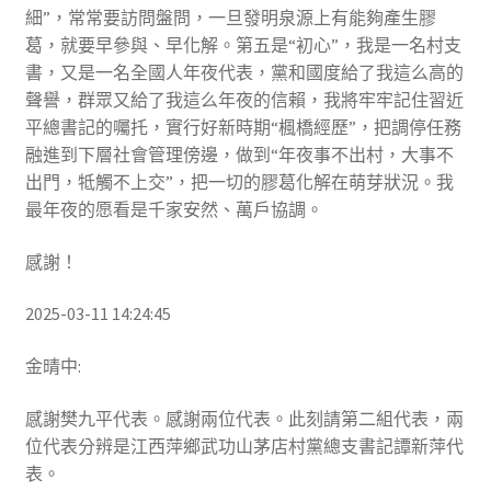
細”，常常要訪問盤問，一旦發明泉源上有能夠產生膠
葛，就要早參與、早化解。第五是“初心”，我是一名村支
書，又是一名全國人年夜代表，黨和國度給了我這么高的
聲譽，群眾又給了我這么年夜的信賴，我將牢牢記住習近
平總書記的囑托，實行好新時期“楓橋經歷”，把調停任務
融進到下層社會管理傍邊，做到“年夜事不出村，大事不
出門，牴觸不上交”，把一切的膠葛化解在萌芽狀況。我
最年夜的愿看是千家安然、萬戶協調。
感謝！
2025-03-11 14:24:45
金晴中:
感謝樊九平代表。感謝兩位代表。此刻請第二組代表，兩
位代表分辨是江西萍鄉武功山茅店村黨總支書記譚新萍代
表。