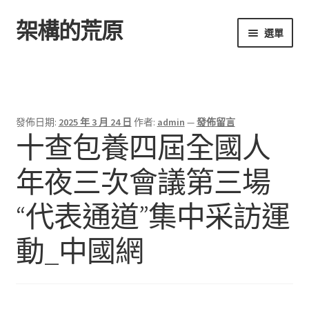
架構的荒原
跳
跳
選單
至
至
導
主
首頁
覽
要
列
內
容
發佈日期:
2025 年 3 月 24 日
作者:
admin
—
發佈留言
十查包養四屆全國人
年夜三次會議第三場
“代表通道”集中采訪運
動_中國網