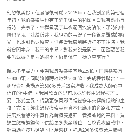
幻想很美妙，但實際很骨感。2015年，在我創業的第七個
年初，我的養殖場也有了近千頭牛的範圍。當我有點小自
得時，失事了，牛群呈現了年夜範圍疾病沾染，那時的牛
價也呈現了連續低迷。我經過的事況了一段很是難熬的時
光，也想到過要廢棄，但每當我感到將近扛不下往時，我
就會問本身，我干的事兒，對我來說是開荒，面臨艱苦我
要怎么辦？是埋怨躺平，仍是像牛一樣負重前行？
顛末多年盡力，今朝我流轉養殖基地225畝，同期豢養肉
牛4000頭，同時流轉蒔植地盤2000畝，完成種養聯合。一
起配合社帶動周邊500多農戶致富增收，我成為大師心中
信任的“牛倌”。我最欣喜的是可以或許經由過程技巧立
異、形式立異，帶動更多同鄉們轉變多年來傳統低效的生
孩子方法；經由過程摸索糞污資本化應用的道路和方式，
把腐熟發酵的牛糞作為蒔植雙孢菇、養殖蚯蚓的基料，買
通生態輪迴鏈條，供給更多失業職位。在脫貧攻堅戰中，
經由過程技巧領導、財產幫扶，輔助200多位貧苦戶勝利