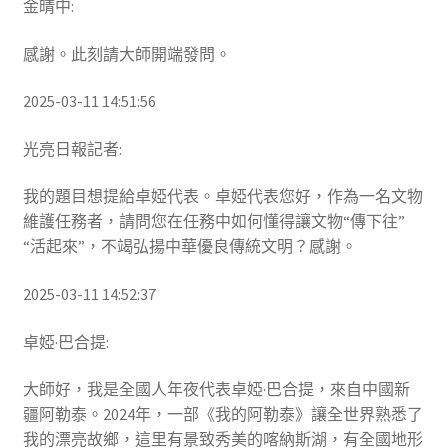
金晴中:
感謝。此刻請大師開端發問。
2025-03-11 14:51:56
光亮日報記者:
我的題目想提給卓婭代表。卓婭代表您好，作為一名文物
維護任務者，請問您在任務中如何懂得讓文物“傳下往”
“活起來”，不竭弘揚中華優良傳統文明？感謝。
2025-03-11 14:52:37
卓婭·巴合提:
大師好，我是全國人年夜代表卓婭·巴合提，來自中國新
疆阿勒泰。2024年，一部《我的阿勒泰》讓全世界熟悉了
我的漂亮故鄉，這里有景致秀美的喀納斯湖，有全國地形