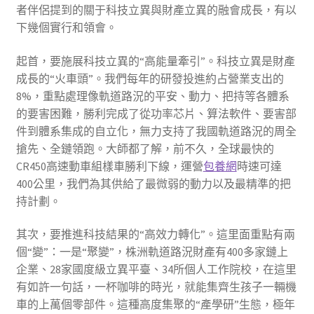
者伴侶提到的關于科技立異與財產立異的融會成長，有以
下幾個實行和領會。
起首，要施展科技立異的“高能量牽引”。科技立異是財產
成長的“火車頭”。我們每年的研發投進約占營業支出的
8%，重點處理像軌道路況的平安、動力、把持等各體系
的要害困難，勝利完成了從功率芯片、算法軟件、要害部
件到體系集成的自立化，無力支持了我國軌道路況的周全
搶先、全鏈領跑。大師都了解，前不久，全球最快的
CR450高速動車組樣車勝利下線，運營
包養網
時速可達
400公里，我們為其供給了最微弱的動力以及最精準的把
持計劃。
其次，要推進科技結果的“高效力轉化”。這里面重點有兩
個“變”：一是“聚變”，株洲軌道路況財產有400多家鏈上
企業、28家國度級立異平臺、34所個人工作院校，在這里
有如許一句話，一杯咖啡的時光，就能集齊生孩子一輛機
車的上萬個零部件。這種高度集聚的“產學研”生態，極年