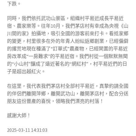
下跌。
同時，我們依托武功山景區，組織村平易近成長平易近
宿、農家樂等。往年10月，我們茅店村有幸成為央視《山
川間的家》拍攝地，吸引全國的游客前來打卡。看抵家鄉
的變更，村里很多在外的年青人紛紜返鄉創業，已經偏僻
的撂荒地現在種滿了“訂單式”農產物，已經閑置的平易近
房改革成“一房難求”的平易近宿。我們村從一個默默無聞
的“小山村”釀成了遠近著名的“網紅村”，村平易近們的日
子是超出越紅火。
在這里，我代表我們茅店村全部村平易近，真摯約請全國
的伴侶們離開萍鄉，離開武功山，離開茅店村，配合分送
朋友這份豐產的喜悅，領略我們漂亮的村落！
感謝大師！
2025-03-11 14:31:03