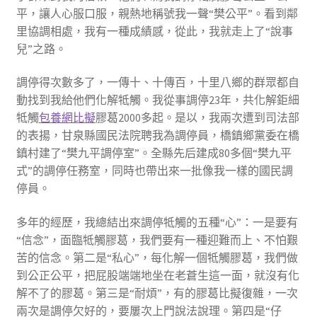
平，讓人心服口服，親熱地稱號我一聲“樊公平”。看到鄰
里協調相處，我有一種成績感，從此，我就走上了“說事
兒”之路。
調停得次數多了，一傳十、十傳百，十里八鄉的群眾都自
動找到我給他們化解牴觸。我從事調停23年，共化解鉅細
牴觸
包養網比擬
膠葛2000多起。是以，我兩次遭到司法部
的表揚，甘泉縣國民法院聘我為調停員，橋鎮鄉黨委在橋
鎮村建了“樊九平調停室”。全縣先后建成80多個“樊九平
式”的調停任務室，同時也帶出來一批像我一樣的國民調
停員。
多年的經歷，我總結出來調停牴觸的五種“心”：一是要有
“信念”，面臨牴觸膠葛，我們要有一種迎難而上、不怕艱
苦的信念。第二是“私心”，每化解一個牴觸膠葛，我們做
到公正公平，把屁股端端地坐在老蒼生這一面，就沒有化
解不了的膠葛。第三是“耐煩”，有的膠葛比擬復雜，一次
兩次是調停欠好的，要屢次上門說法說理。第四是“仔