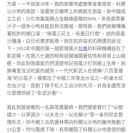
方面，一干就是30年。我的故鄉地處遼寧省東南部、科爾
沁沙地的南部，是農牧交織帶上的典範生態區。新中國成
立之初，沙化地盤面積占全縣總面積的96%，年夜風帶著
沙子一個多小時就能刮到沈陽城。那時辰，我們故鄉傳播
著如許的順口溜：“無風三尺土，有風日打燈”，說的是風
沙彌漫，白日也需求點燈。就在如許惡劣的周遭的狀況
下，1952年中國的第一個管理風沙
包養
的科研機構設在了
彰武縣。在我六七歲的時辰就開端隨著怙恃和哥哥上山栽
樹，到此刻我還能仍然清楚地記得風沙打到臉上生疼，刮
進嘴里沒法吃飯的感到。一代代彰武人在號稱“八百里瀚
海”的沙窩子，摸索出了中國三年夜治沙法之一的灌木綜
合治沙法，首創了樟子松人工治沙的先河，并為全國荒涼
化管理供給了“彰武計劃”。
我此刻是故鄉的一名高等農藝師。我們摸索實行了“以樹
擋沙、以草固沙、以水含沙、以光鎖沙”等一系列綜合管
理形式，到今朝三北防護林帶向科爾沁沙地的腹地推動了
13公里，均勻風速下降，有用攔阻了科爾沁沙地南侵的腳