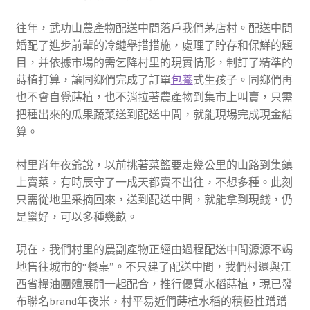
往年，武功山農產物配送中間落戶我們茅店村。配送中間
婚配了進步前輩的冷鏈舉措措施，處理了貯存和保鮮的題
目，并依據市場的需乞降村里的現實情形，制訂了精準的
蒔植打算，讓同鄉們完成了訂單
包養
式生孩子。同鄉們再
也不會自覺蒔植，也不消拉著農產物到集市上叫賣，只需
把種出來的瓜果蔬菜送到配送中間，就能現場完成現金結
算。
村里肖年夜爺說，以前挑著菜籃要走幾公里的山路到集鎮
上賣菜，有時辰守了一成天都賣不出往，不想多種。此刻
只需從地里采摘回來，送到配送中間，就能拿到現錢，仍
是蠻好，可以多種幾畝。
現在，我們村里的農副產物正經由過程配送中間源源不竭
地售往城市的“餐桌”。不只建了配送中間，我們村還與江
西省糧油團體展開一起配合，推行優質水稻蒔植，現已發
布聯名brand年夜米，村平易近們蒔植水稻的積極性蹭蹭