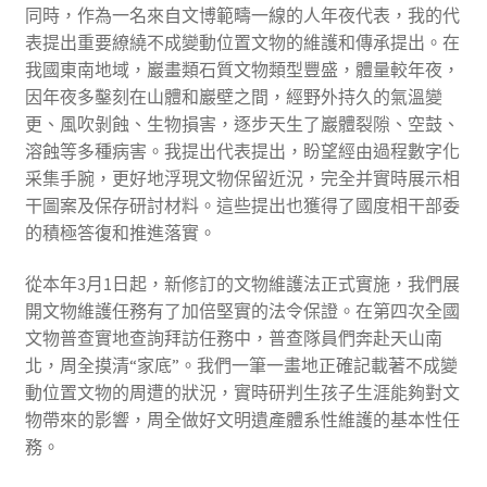
同時，作為一名來自文博範疇一線的人年夜代表，我的代
表提出重要繚繞不成變動位置文物的維護和傳承提出。在
我國東南地域，巖畫類石質文物類型豐盛，體量較年夜，
因年夜多鑿刻在山體和巖壁之間，經野外持久的氣溫變
更、風吹剝蝕、生物損害，逐步天生了巖體裂隙、空鼓、
溶蝕等多種病害。我提出代表提出，盼望經由過程數字化
采集手腕，更好地浮現文物保留近況，完全并實時展示相
干圖案及保存研討材料。這些提出也獲得了國度相干部委
的積極答復和推進落實。
從本年3月1日起，新修訂的文物維護法正式實施，我們展
開文物維護任務有了加倍堅實的法令保證。在第四次全國
文物普查實地查詢拜訪任務中，普查隊員們奔赴天山南
北，周全摸清“家底”。我們一筆一畫地正確記載著不成變
動位置文物的周遭的狀況，實時研判生孩子生涯能夠對文
物帶來的影響，周全做好文明遺產體系性維護的基本性任
務。