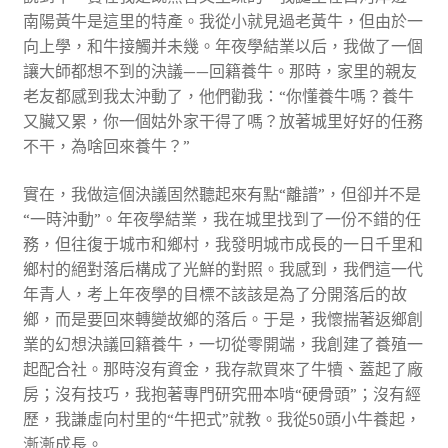
南陽黃牛是這里的特產。我從小就見過老黃牛，但由於一
向上學，和牛接觸并未幾。年夜學結業以后，我做了一個
讓大師都想不到的決議——回籍養牛。那時，家里的親友
老友都感到我太沖動了，他們勸我：“你懂養牛嗎？養牛
又臟又累，你一個姑外家干得了嗎？放著城里好好的任務
不干，為啥回來養牛？”
實在，我做這個決議固然聽起來有點“離譜”，但卻并不是
“一時沖動”。年夜學結業，我在城里找到了一份不錯的任
務，但往復于城市和鄉村，我發明城市成長的一日千里和
鄉村的絕對落后構成了光鮮的對照。我感到，我們這一代
年青人，考上年夜學的目標不該該是為了分開落后的故
鄉，而是要回來轉變故鄉的落后。于是，我懷揣著返鄉創
業的幻想決議回籍養牛，一切從零開端，我創建了養殖一
起配合社。那時沒有資金，我存款買來了牛犢、蓋起了廠
房；沒有技巧，我抱著專門研究冊本啃“硬骨頭”；沒有經
歷，我謙虛向村里的“牛把式”就教。我從50頭小牛養起，
漸漸成長。