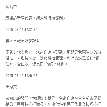
金晴中:
感謝譚新萍代表。請大師持續發問。
2025-03-11 14:31:34
農人日報全媒體記者:
王秀英代表您好，您來自遼寧彰武，那兒是我國治沙的前
沿之一。您持久從事沙化耕地管理，可以講講是若何“留
住水、含住沙、保良田”的嗎？感謝。
2025-03-11 14:46:07
王秀英:
感激您的發問。大師好！我是一名來自遼寧省阜新市彰武
縣的下層農技推行職員，在沙化耕地管理及農業技巧推行