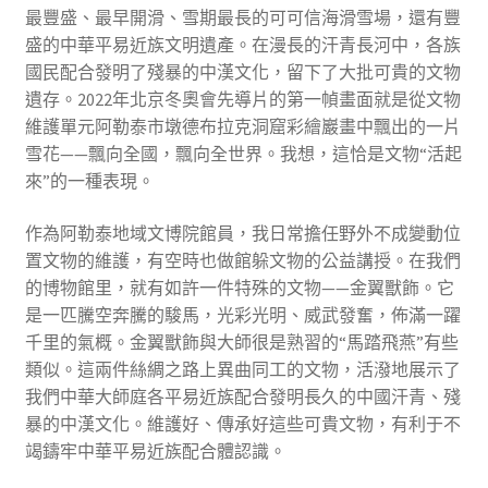
最豐盛、最早開滑、雪期最長的可可信海滑雪場，還有豐
盛的中華平易近族文明遺產。在漫長的汗青長河中，各族
國民配合發明了殘暴的中漢文化，留下了大批可貴的文物
遺存。2022年北京冬奧會先導片的第一幀畫面就是從文物
維護單元阿勒泰市墩德布拉克洞窟彩繪巖畫中飄出的一片
雪花——飄向全國，飄向全世界。我想，這恰是文物“活起
來”的一種表現。
作為阿勒泰地域文博院館員，我日常擔任野外不成變動位
置文物的維護，有空時也做館躲文物的公益講授。在我們
的博物館里，就有如許一件特殊的文物——金翼獸飾。它
是一匹騰空奔騰的駿馬，光彩光明、威武發奮，佈滿一躍
千里的氣概。金翼獸飾與大師很是熟習的“馬踏飛燕”有些
類似。這兩件絲綢之路上異曲同工的文物，活潑地展示了
我們中華大師庭各平易近族配合發明長久的中國汗青、殘
暴的中漢文化。維護好、傳承好這些可貴文物，有利于不
竭鑄牢中華平易近族配合體認識。