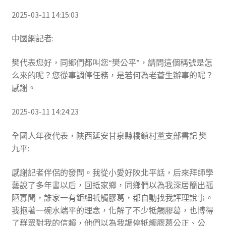
2025-03-11 14:15:03
中國網記者:
樊代表您好，同鄉們都叫您“樊公平”，請問這個稱號是怎
么來的呢？您從事調停任務，是若何為老蒼生辦事的呢？
感謝。
2025-03-11 14:24:23
全國人年夜代表，陜西延安甘泉縣橋鎮村黨支部書記 樊
九平:
感謝記者伴侶的發問。我從小愛好陜北平話，后來拜師學
藝說了多年書以后，回抵家鄉，同鄉們以為我深居簡出孤
陋寡聞，誰家一有鉅細牴觸膠葛，都自動找我評理說事。
我抱著一碗水端平的理念，化解了不少牴觸膠葛，也博得
了群眾對我的信賴，他們以為我調停牴觸膠葛公正、公