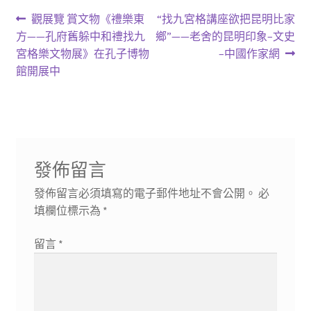
文
上
下
觀展覽 賞文物《禮樂東
“找九宮格講座欲把昆明比家
一
一
方——孔府舊躲中和禮找九
鄉”——老舍的昆明印象–文史
章
篇
篇
宮格樂文物展》在孔子博物
–中國作家網
導
文
文
館開展中
章:
章:
覽
發佈留言
發佈留言必須填寫的電子郵件地址不會公開。
必
填欄位標示為
*
留言
*