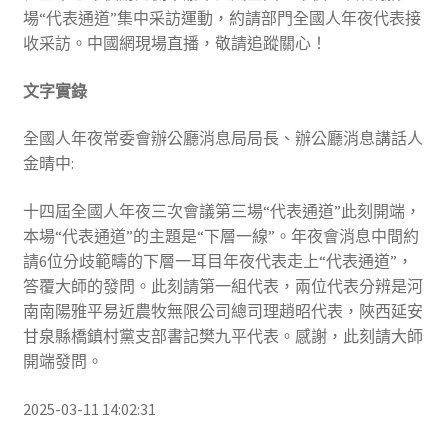
場“代表通道”集中采訪運動，約請部門全國人年夜代表接
收采訪。中國網現場直播，敬請追蹤關心！
文字實錄
全國人年夜常委會辦公廳消息局局長、辦公廳消息講話人
金晴中:
十四屆全國人年夜三次會議第三場“代表通道”此刻開端，
本場“代表通道”的主題是“下層一線”。年夜會消息中間約
請6位分歧範疇的下層一耳目年夜代表走上“代表通道”，
答覆大師的發問。此刻請第一組代表，兩位代表分辨是河
南南陽雅平易近農牧無限公司總司理趙昭代表，陜西延安
甘泉縣橋鎮村黨支部書記樊九平代表。感謝，此刻請大師
開端發問。
2025-03-11 14:02:31