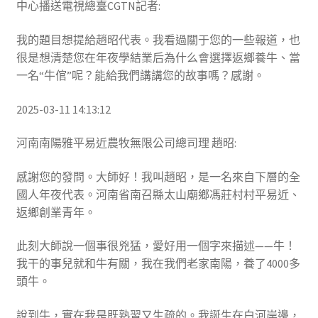
中心播送電視總臺CGTN記者:
我的題目想提給趙昭代表。我看過關于您的一些報道，也
很是想清楚您在年夜學結業后為什么會選擇返鄉養牛、當
一名“牛倌”呢？能給我們講講您的故事嗎？感謝。
2025-03-11 14:13:12
河南南陽雅平易近農牧無限公司總司理 趙昭:
感謝您的發問。大師好！我叫趙昭，是一名來自下層的全
國人年夜代表。河南省南召縣太山廟鄉馮莊村村平易近、
返鄉創業青年。
此刻大師說一個事很兇猛，愛好用一個字來描述——牛！
我干的事兒就和牛有關，我在我們老家南陽，養了4000多
頭牛。
說到牛，實在我是既熟習又生疏的。我誕生在白河岸邊，