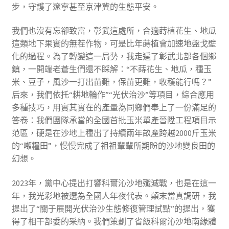
步，守護了遼寧甚至京津冀的生態平安。
我們也沒有忘卻致富，彰武這處所，合適蒔植花生、地瓜
這類地下果實的無茬作物，可是比年蒔植會加速地盤戈壁
化的過程。為了轉變這一局勢，我走遍了彰武北部各個鄉
鎮，一開端老蒼生們還不睬解：“不蒔花生、地瓜，種玉
米、豆子，風沙一打出苗難，保苗更難，收穫能行嗎？”
后來，我們依托“耕地輪作”“光伏治沙”等項目，綜合應用
多種技巧，用實其實在的產量為同鄉們奉上了一份滿足的
答卷：我們團隊承當的全國首批玉米單產晉陞工程項目示
范區，硬是在沙地上種出了持續兩年畝產跨越2000斤玉米
的“噸糧田”，慢慢完成了祖祖輩輩所期盼的沙地變良田的
幻想。
2023年，黨中心提出打響科爾沁沙地殲滅戰，也是在這一
年，我光彩地被選為全國人年夜代表。顛末當真調研，我
提出了“關于展開光伏治沙生態修復管理試點”的提出，獲
得了相干部委的采納。我們策劃了省級科爾沁沙地南緣體