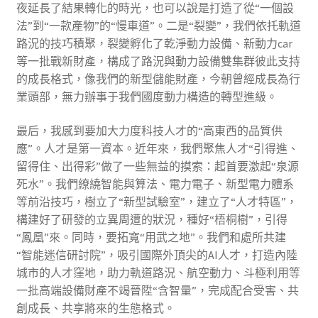
夜延長了結果轉化的時光，也可以說是打造了從“一個設
法”到“一款產物”的“慢車道”。二是“裂變”，我們依托軌道
路況的技巧積聚，裂變孵化了乾淨動力設備、新動力car
等一批戰新財產，構成了路況與動力設備雙集群彼此支持
的成長格式，像我們的新型儲能財產，今朝曾經成長為行
業頭部，無力辦事于我們國度動力構造的轉型進級。
最后，我感到要加大力度科技人才的“高東西的品質供
應”。人才是第一資本。近年來，我們聚焦人才“引得進、
留得住、出得彩”做了一些無益的摸索：起首要激起“泉源
死水”。我們繚繞智能與算法、電力電子、新型電力體系
等前沿技巧，樹立了“新型試驗室”，建立了“人才特區”，
構建好了研發的立異周遭的狀況，種好“梧桐樹”，引得
“鳳凰”來。同時，要拓寬“用武之地”。我們和處所共建
“智能迷信研討院”，吸引國際外頂尖的AI人才，打造內陸
城市的人才窪地，助力軌道路況、航空動力、斗極利用等
一批高端設備財產不竭晉陞“含智量”，完成配合受害、共
創成長、共享將來的生態格式。