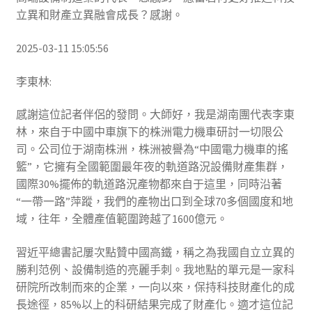
立異和財產立異融會成長？感謝。
2025-03-11 15:05:56
李東林:
感謝這位記者伴侶的發問。大師好，我是湖南團代表李東
林，來自于中國中車旗下的株洲電力機車研討一切限公
司。公司位于湖南株洲，株洲被譽為“中國電力機車的搖
籃”，它擁有全國範圍最年夜的軌道路況設備財產集群，
國際30%擺佈的軌道路況產物都來自于這里，同時沿著
“一帶一路”萍蹤，我們的產物出口到全球70多個國度和地
域，往年，全體產值範圍跨越了1600億元。
習近平總書記屢次點贊中國高鐵，稱之為我國自立立異的
勝利范例、設備制造的亮麗手刺。我地點的單元是一家科
研院所改制而來的企業，一向以來，保持科技財產化的成
長途徑，85%以上的科研結果完成了財產化。適才這位記