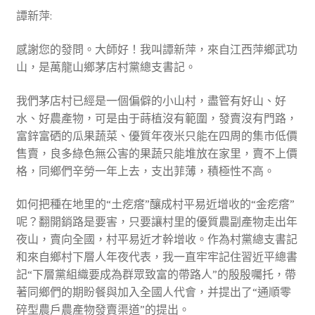
譚新萍:
感謝您的發問。大師好！我叫譚新萍，來自江西萍鄉武功
山，是萬龍山鄉茅店村黨總支書記。
我們茅店村已經是一個偏僻的小山村，盡管有好山、好
水、好農產物，可是由于蒔植沒有範圍，發賣沒有門路，
富鋅富硒的瓜果蔬菜、優質年夜米只能在四周的集市低價
售賣，良多綠色無公害的果蔬只能堆放在家里，賣不上價
格，同鄉們辛勞一年上去，支出菲薄，積極性不高。
如何把種在地里的“土疙瘩”釀成村平易近增收的“金疙瘩”
呢？翻開銷路是要害，只要讓村里的優質農副產物走出年
夜山，賣向全國，村平易近才幹增收。作為村黨總支書記
和來自鄉村下層人年夜代表，我一直牢牢記住習近平總書
記“下層黨組織要成為群眾致富的帶路人”的殷殷囑托，帶
著同鄉們的期盼餐與加入全國人代會，并提出了“通順零
碎型農戶農產物發賣渠道”的提出。