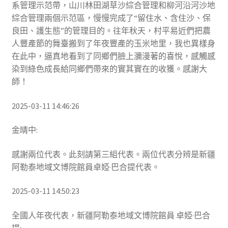
系管理示范帶，山川林田湖草沙綜合管理和柳河沿河沙地
綜合管理兩個示范區，慢慢完成了“留住水、含住沙、保
良田、護生態”的管理目的。往年秋天，村平易近們把農
人豐產節的舞臺搬到了年夜豐產的玉米地里，我也異樣身
在此中，逼真地看到了同鄉們臉上瀰漫著的喜悅，感觸感
染到綠色成長給同鄉們帶來的實其實在的收獲。感謝大
師！
2025-03-11 14:46:26
金晴中:
感謝兩位代表。此刻請第三組代表。兩位代表分辨是新疆
阿勒泰地域文博院館員卓婭·巴合提代表。
2025-03-11 14:50:23
全國人年夜代表，新疆阿勒泰地域文博院館員 卓婭·巴合