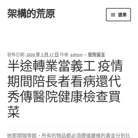
架構的荒原
跳
跳
選單
至
至
導
主
首頁
覽
要
列
內
容
發佈日期:
2026 年 2 月 17 日
作者:
admin
—
發佈留言
半途轉業當義工 疫情
期間陪長者看病還代
秀傳醫院健康檢查買
菜
她那間咖啡館，所有的物品都必須遵循嚴格的黃金分割比