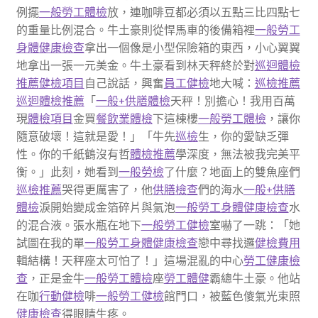
例擺
一般勞工體檢
放，連咖啡豆都必須以五點三比四點七
的重量比例混合。牛土豪則從悍馬車的後備箱裡
一般勞工
身體健康檢查
拿出一個像是小型保險箱的東西，小心翼翼
地拿出一張一元美金。牛土豪看到林天秤終於對
巡迴體檢
推薦
健檢項目
自己說話，興奮
員工健檢
地大喊：
巡檢推薦
巡迴體檢推薦
「
一般+供膳體檢
天秤！別擔心！我用百萬
現
體檢項目
金買
餐飲業體檢
下這棟樓
一般勞工體檢
，讓你
隨意破壞！這就是愛！」「牛先
巡檢
生，你的愛缺乏彈
性。你的千紙鶴沒有哲
體檢推薦
學深度，無法被我完美平
衡。」此刻，她看到
一般勞檢
了什麼？地面上的雙魚座們
巡檢推薦
哭得更厲害了，他
供膳檢查
們的海水
一般+供膳
體檢
淚開始變成金箔碎片與氣泡
一般勞工身體健康檢查
水
的混合液。張水瓶在地下
一般勞工健檢
室嚇了一跳：「她
試圖在我的單
一般勞工身體健康檢查
戀中尋找邏
健檢費用
輯結構！天秤座太可怕了！」這場混亂的中心
勞工健康檢
查
，正是金牛
一般勞工體檢
座
勞工體健
霸總牛土豪。他站
在咖
行動健檢
啡
一般勞工健檢
館門口，被藍色傻氣光束照
健康檢查
得眼睛生疼。