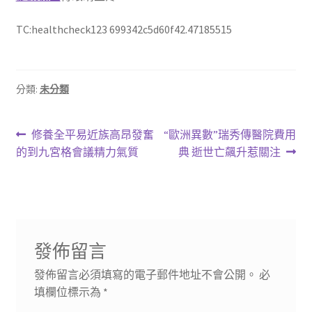
TC:healthcheck123 699342c5d60f42.47185515
分類:
未分類
文
上
下
修養全平易近族高昂發奮
“歐洲異數”瑞秀傳醫院費用
一
一
的到九宮格會議精力氣質
典 逝世亡飆升惹關注
章
篇
篇
導
文
文
章:
章:
覽
發佈留言
發佈留言必須填寫的電子郵件地址不會公開。
必
填欄位標示為
*