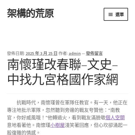
架構的荒原
跳
跳
選單
至
至
導
主
首頁
覽
要
列
內
容
發佈日期:
2025 年 3 月 25 日
作者:
admin
—
發佈留言
南懷瑾改春聯–文史–
中找九宮格國作家網
抗戰時代，南懷瑾曾在軍隊任教官。有一天，他正在
專注地批示軍隊，忽然聽到旁邊的戰友夸贊他：“南教
官，你好威風哦！”他轉過火，看到戰友滿臉敬
個人空間
意地看著他。南懷瑾
小樹屋
淺笑著回應，但心坎卻涌起一
股復雜的情感。