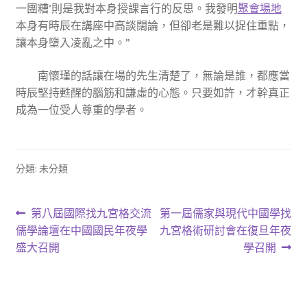
一團糟’則是我對本身授課言行的反思。我發明
聚會場地
本身有時辰在講座中高談闊論，但卻老是難以捉住重點，
讓本身墮入凌亂之中。”
南懷瑾的話讓在場的先生清楚了，無論是誰，都應當
時辰堅持甦醒的腦筋和謙虛的心態。只要如許，才幹真正
成為一位受人尊重的學者。
分類: 未分類
文
上
下
第八屆國際找九宮格交流
第一屆儒家與現代中國學找
一
一
儒學論壇在中國國民年夜學
九宮格術研討會在復旦年夜
章
篇
篇
盛大召開
學召開
導
文
文
章:
章:
覽