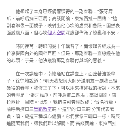
他想起了本身已經偶爾獲得的一副春聯：“張牙舞
爪，前呼后擁三匹馬；高談闊論，東拉西扯一團糟。”這
副春聯像一面鏡子，映射出他心坎的虛榮和急躁。固然表
面威風八面，但心坎
個人空間
深處卻佈滿了繚亂和不安。
時間荏苒，轉眼間幾十年曩昔了。南懷瑾曾經成為一
位享譽國內外的國粹巨匠。但是，那副春聯一直繚繞在他
的心頭。于是，他決議將那副春聯付與新的意義。
在一次講座中，南懷瑾站在講臺上，面臨著浩繁學
子，徐徐地說道：“明天我想與大師分送朋友一副我已經
獲得的春聯，我修正了下，可以用來描述我的授課。本來
的春聯是：‘張牙舞爪，前呼后擁三匹馬；高談闊論，東
拉西扯一團糟。’此刻，我把這副春聯改成：‘冒名行騙，
前呼后擁車三
舞蹈教室
輛。’這里的‘車三輛’分辨代表著
貪、嗔、癡這三種煩心傷腦。它們就像三輛車一樣，時辰
追隨著我們，讓我們難以解脫。而‘高談闊論，東拉西扯