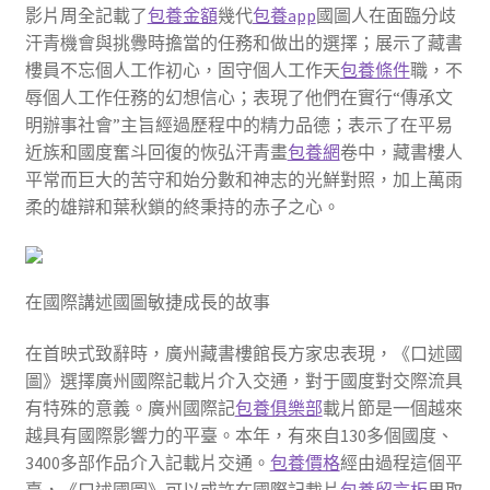
影片周全記載了
包養金額
幾代
包養app
國圖人在面臨分歧
汗青機會與挑釁時擔當的任務和做出的選擇；展示了藏書
樓員不忘個人工作初心，固守個人工作天
包養條件
職，不
辱個人工作任務的幻想信心；表現了他們在實行“傳承文
明辦事社會”主旨經過歷程中的精力品德；表示了在平易
近族和國度奮斗回復的恢弘汗青畫
包養網
卷中，藏書樓人
平常而巨大的苦守和始分數和神志的光鮮對照，加上萬雨
柔的雄辯和葉秋鎖的終秉持的赤子之心。
在國際講述國圖敏捷成長的故事
在首映式致辭時，廣州藏書樓館長方家忠表現，《口述國
圖》選擇廣州國際記載片介入交通，對于國度對交際流具
有特殊的意義。廣州國際記
包養俱樂部
載片節是一個越來
越具有國際影響力的平臺。本年，有來自130多個國度、
3400多部作品介入記載片交通。
包養價格
經由過程這個平