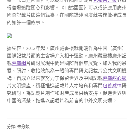
臺，《口述國圖》可以或許在國際記載片
包養留言板
界取
得普遍追蹤關心和影響。《口述國圖》可以或許應用廣州
國際記載片節這個舞臺，在國際講述國度藏書樓敏捷成長
的如許一個故事。
據先容，2013年起，廣州藏書樓就開端作為中國（廣州）
國際記載片節的主會場介入相干運動。廣州藏書樓廣州記
載
包養網
片研討展現中間是國際首個集展覽、加入我的最
愛、研討、收拾效能為一體的專門研究記載片公共文明機
構，自成立以來就努力于保留世界及中國記載
包養甜心網
片文明遺產，積極推進記載片人才培育和專門
包養感情
研
究研討，為記載片創作和財產成長供給支撐，促進世界與
中國的清楚，推進以記載片為前言的中外文明交通。
分類: 未分類