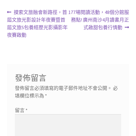
文
上
下
摸索文旅融會新路徑，首
177場閱讀活動，48個分館服
一
一
屆文旅光影設計年夜賽暨首
務點! 廣州南沙4月讀書月正
章
篇
篇
屆文旅S包養經歷光影攝影年
式啟甜包養行情動
導
文
文
夜賽啟動
章:
章:
覽
發佈留言
發佈留言必須填寫的電子郵件地址不會公開。
必
填欄位標示為
*
留言
*