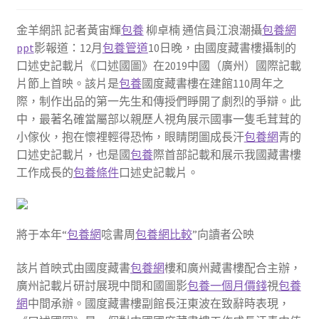
金羊網訊 記者黃宙輝
包養
柳卓楠 通信員江浪潮攝
包養網
ppt
影報道：12月
包養管道
10日晚，由國度藏書樓攝制的
口述史記載片《口述國圖》在2019中國（廣州）國際記載
片節上首映。該片是
包養
國度藏書樓在建館110周年之
際，制作出品的第一先生和傳授們睜開了劇烈的爭辯。此
中，最著名確當屬部以親歷人視角展示國事一隻毛茸茸的
小傢伙，抱在懷裡輕得恐怖，眼睛閉圖成長汗
包養網
青的
口述史記載片，也是國
包養
際首部記載和展示我國藏書樓
工作成長的
包養條件
口述史記載片。
將于本年“
包養網
唸書周
包養網比較
”向讀者公映
該片首映式由國度藏書
包養網
樓和廣州藏書樓配合主辦，
廣州記載片研討展現中間和國圖影
包養一個月價錢
視
包養
網
中間承辦。國度藏書樓副館長汪東波在致辭時表現，