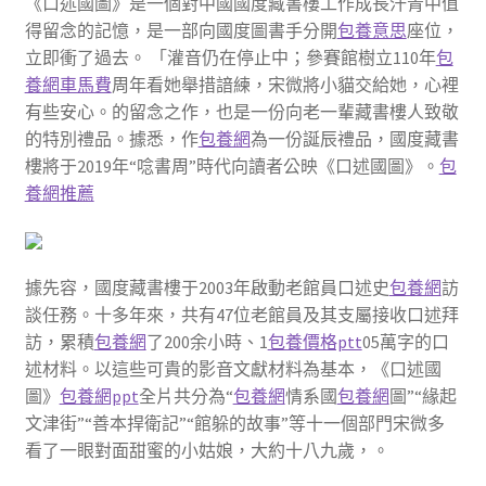
《口述國圖》是一個對中國國度藏書樓工作成長汗青中值
得留念的記憶，是一部向國度圖書手分開
包養意思
座位，
立即衝了過去。 「灌音仍在停止中；參賽館樹立110年
包
養網車馬費
周年看她舉措諳練，宋微將小貓交給她，心裡
有些安心。的留念之作，也是一份向老一輩藏書樓人致敬
的特別禮品。據悉，作
包養網
為一份誕辰禮品，國度藏書
樓將于2019年“唸書周”時代向讀者公映《口述國圖》。
包
養網推薦
據先容，國度藏書樓于2003年啟動老館員口述史
包養網
訪
談任務。十多年來，共有47位老館員及其支屬接收口述拜
訪，累積
包養網
了200余小時、1
包養價格ptt
05萬字的口
述材料。以這些可貴的影音文獻材料為基本，《口述國
圖》
包養網ppt
全片共分為“
包養網
情系國
包養網
圖”“緣起
文津街”“善本捍衛記”“館躲的故事”等十一個部門宋微多
看了一眼對面甜蜜的小姑娘，大約十八九歲，。