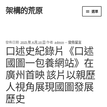
架構的荒原
跳
跳
選單
至
至
導
主
首頁
覽
要
列
內
容
發佈日期:
2025 年 4 月 10 日
作者:
admin
—
發佈留言
口述史紀錄片《口述
國圖一包養網站》在
廣州首映 該片以親歷
人視角展現國圖發展
歷史