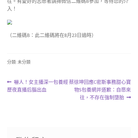
往。有愛好的志愿者請掃微信二維碼B參加，等待您的介
入！
（二維碼B：此二維碼將在8月23日過時）
分類: 未分類
文
上
下
嚇人！女主播深一包養經
蔡徐坤回應C密斯事務甜心寶
一
一
歷夜直播后腦出血
物S包養網并道歉：自愿來
章
篇
篇
往，不存在強制墮胎
導
文
文
章:
章:
覽