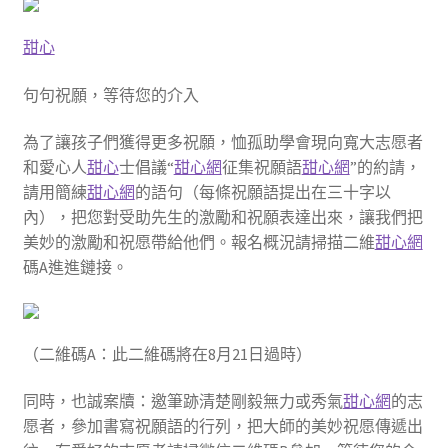
甜心
句句祝願，等待您的介入
為了讓孩子們獲得更多祝願，恤孤助學會現向寬大志愿者
和愛心人
甜心
士倡議“
甜心網
征集祝願語
甜心網
”的約請，
請用簡練
甜心網
的語句（每條祝願語提出在三十字以
內），把您對受助先生的激勵和祝願表達出來，讓我們把
美妙的激勵和祝愿帶給他們。報名概況請掃描二維
甜心網
碼A進進鏈接。
（二維碼A：此二維碼將在8月21日過時）
同時，也誠案牘：邀筆跡清楚剛毅無力或秀氣
甜心網
的志
愿者，參加書寫祝願語的行列，把大師的美妙祝愿傳遞出