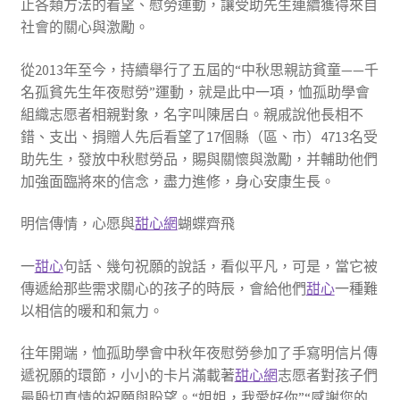
止各類方法的看望、慰勞運動，讓受助先生連續獲得來自
社會的關心與激勵。
從2013年至今，持續舉行了五屆的“中秋思親訪貧童——千
名孤貧先生年夜慰勞”運動，就是此中一項，恤孤助學會
組織志愿者相親對象，名字叫陳居白。親戚說他長相不
錯、支出、捐贈人先后看望了17個縣（區、市）4713名受
助先生，發放中秋慰勞品，賜與關懷與激勵，并輔助他們
加強面臨將來的信念，盡力進修，身心安康生長。
明信傳情，心愿與
甜心網
蝴蝶齊飛
一
甜心
句話、幾句祝願的說話，看似平凡，可是，當它被
傳遞給那些需求關心的孩子的時辰，會給他們
甜心
一種難
以相信的暖和和氣力。
往年開端，恤孤助學會中秋年夜慰勞參加了手寫明信片傳
遞祝願的環節，小小的卡片滿載著
甜心網
志愿者對孩子們
最殷切真情的祝願與盼望。“姐姐，我愛好你”“感謝您的