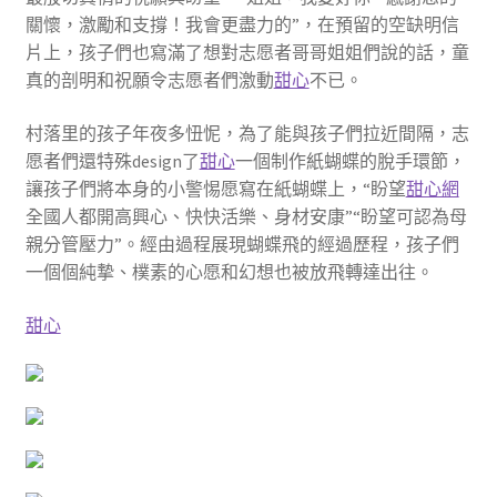
關懷，激勵和支撐！我會更盡力的”，在預留的空缺明信
片上，孩子們也寫滿了想對志愿者哥哥姐姐們說的話，童
真的剖明和祝願令志愿者們激動
甜心
不已。
村落里的孩子年夜多忸怩，為了能與孩子們拉近間隔，志
愿者們還特殊design了
甜心
一個制作紙蝴蝶的脫手環節，
讓孩子們將本身的小警惕愿寫在紙蝴蝶上，“盼望
甜心網
全國人都開高興心、快快活樂、身材安康”“盼望可認為母
親分管壓力”。經由過程展現蝴蝶飛的經過歷程，孩子們
一個個純摯、樸素的心愿和幻想也被放飛轉達出往。
甜心