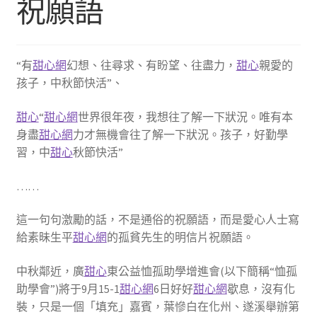
祝願語
“有
甜心網
幻想、往尋求、有盼望、往盡力，
甜心
親愛的
孩子，中秋節快活”、
甜心
“
甜心網
世界很年夜，我想往了解一下狀況。唯有本
身盡
甜心網
力才無機會往了解一下狀況。孩子，好勤學
習，中
甜心
秋節快活”
……
這一句句激勵的話，不是通俗的祝願語，而是愛心人士寫
給素昧生平
甜心網
的孤貧先生的明信片祝願語。
中秋鄰近，廣
甜心
東公益恤孤助學增進會(以下簡稱“恤孤
助學會”)將于9月15-1
甜心網
6日好好
甜心網
歇息，沒有化
裝，只是一個「填充」嘉賓，葉慘白在化州、遂溪舉辦第