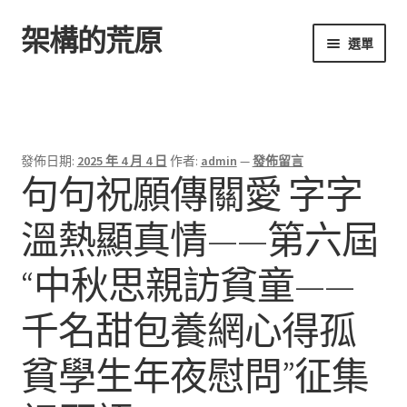
架構的荒原
跳
跳
選單
至
至
導
主
首頁
覽
要
列
內
容
發佈日期:
2025 年 4 月 4 日
作者:
admin
—
發佈留言
句句祝願傳關愛 字字
溫熱顯真情——第六屆
“中秋思親訪貧童——
千名甜包養網心得孤
貧學生年夜慰問”征集