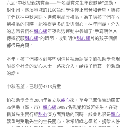
六屆“中秋思親訪貧童——千名孤貧先生年夜慰勞”運動，
對化州、遂溪地域的1166論理學生停止慰勞和看望，給孩
子們送往中秋月餅、進修用品等禮品。為了讓孩子們在收
到禮品的同時，能獲得更多的愛與關心，往年開端，介入
的志愿者們在
甜心網
年夜慰勞運動中參加了“手寫明信片
傳遞祝願
甜心網
”的環節，收到明信
甜心網
片的孩子個個
都很是高興。
本年，孩子們將收到哪些明信片祝願語呢？恤孤助學會現
誠邀全社會的愛心人士一路來介入，給孩子們寫一句激勵
的話。
中秋看望，已慰勞4713貧童
恤孤助學會自2004年景立以
甜心
來，至今已無償贊助廣東
36個縣（區、市）
甜心網
29997名孤兒和貧苦先生。在對
孤貧先生實行經
甜心
濟方面贊助的同時，該會也很是
甜心
器重對受助先生的生長關心，常常組織志愿者、捐贈人停