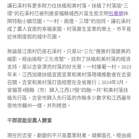
讓石溪村有更多財力往扶植和美村落。扶植了村落版“三
環”的石溪村已被列進安福縣城西片區生態文明
包養網
休
閑特點小鎮范圍。“一村、兩億、三環”的加持，讓石溪村
成了農人宜居的幸福家園、村落蒼生宜業的樂土、市平易
近休閑度假的城中花圃。
無論是江南村仍是石溪村，只是以“三化”推進村落變美的
縮影。經由過程“三化攻堅”，找到了扶植和美村落的經濟
支持，是以吉安漂亮村落的好光景，一村連著一村。2023
年末，江西加速扶植宜居宜業和美村落現場推動會在吉安
召開，吉安和美村落打造經歷在全省推行；2024年3月，
安福等4個縣（市）歸入江西17個“四融一共”和美村落扶
植先行區，吉安市歸入先行區的市縣多少數字和江西最年
夜地市贛州一樣，并列榜首。
干群提能促農人變富
現在的吉安，劇變的不只是農業財產、城鄉面孔，經由過