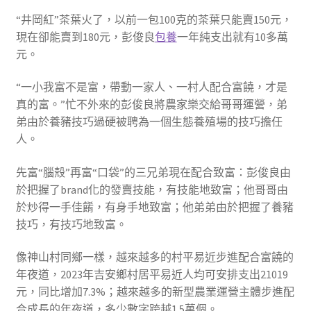
“井岡紅”茶葉火了，以前一包100克的茶葉只能賣150元，
現在卻能賣到180元，彭俊良
包養
一年純支出就有10多萬
元。
“一小我富不是富，帶動一家人、一村人配合富饒，才是
真的富。”忙不外來的彭俊良將農家樂交給哥哥運營，弟
弟由於養豬技巧過硬被聘為一個生態養殖場的技巧擔任
人。
先富“腦殼”再富“口袋”的三兄弟現在配合致富：彭俊良由
於把握了brand化的發賣技能，有技能地致富；他哥哥由
於炒得一手佳餚，有身手地致富；他弟弟由於把握了養豬
技巧，有技巧地致富。
像神山村同鄉一樣，越來越多的村平易近步進配合富饒的
年夜道，2023年吉安鄉村居平易近人均可安排支出21019
元，同比增加7.3%；越來越多的新型農業運營主體步進配
合成長的年夜道，多少數字跨越1.5萬個。