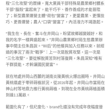
程“三化攻堅”的歷練，寬大黨員干部特殊是農業鄉村體系
干部“腦殼”富起來了，能干巧干、善作善成的才能晉陞
了；新型農業運營主體“荷包”變富了，更愛農業、更懂技
巧、更善運營；農人“口袋”變富了，內活潑力不竭激起。
“我生在、長在、奮斗在井岡山，盼望故鄉越變越好，和
我的名字一樣興盛起來。”井岡山農業鄉村局生態農業辦
事中間主任朱昌說。“80后”的他餐與加入任務以來，就經
過的事況了兩次“戰爭”：上一次是脫貧攻堅，這一次是
“三化攻堅”，要從解脫貧苦到村落復興，朱昌深知“唯有
干群提能，才幹讓國民變富”。
就在地處井岡山西麓的湖南炎陵黃桃火爆出圈時，井岡山
黃桃還處于零碎蒔植狀況，從2016年起，井岡山市當局在
神山村等地鼎力推行黃桃蒔植，到現在全市黃桃蒔植面積
到達1.1萬畝。
範圍化有了，但尺度化、brand化還沒有完成年夜幅度晉