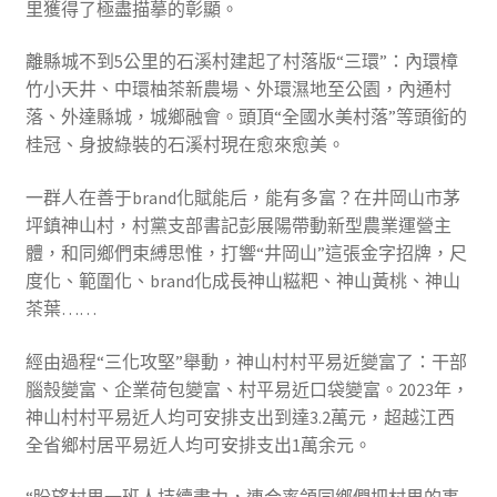
里獲得了極盡描摹的彰顯。
離縣城不到5公里的石溪村建起了村落版“三環”：內環樟
竹小天井、中環柚茶新農場、外環濕地至公園，內通村
落、外達縣城，城鄉融會。頭頂“全國水美村落”等頭銜的
桂冠、身披綠裝的石溪村現在愈來愈美。
一群人在善于brand化賦能后，能有多富？在井岡山市茅
坪鎮神山村，村黨支部書記彭展陽帶動新型農業運營主
體，和同鄉們束縛思惟，打響“井岡山”這張金字招牌，尺
度化、範圍化、brand化成長神山糍粑、神山黃桃、神山
茶葉……
經由過程“三化攻堅”舉動，神山村村平易近變富了：干部
腦殼變富、企業荷包變富、村平易近口袋變富。2023年，
神山村村平易近人均可安排支出到達3.2萬元，超越江西
全省鄉村居平易近人均可安排支出1萬余元。