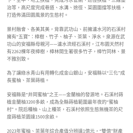
下、空中、地上扶植，完成污水管網、途徑扶植、三線整
治等，高尺度完成巷道、水溝、途徑、菜園圍擋等扶植，
打造佈滿田園風景的生態村。
景村融會、各美其美，背靠武功山、前擁瀘水河的石溪村
擁有“五寶”：樟樹、竹子、柚子、茶葉、淨水。泉源在武
功山的安福縣母親河——瀘水流經石溪村，江布園天然村
有2262棵年夜樟樹，樟林間生著很多竹子，樟竹同林、景
不雅別致。
為了讓綠水青山有用轉化成金山銀山，安福縣以“三化”成
長蜜柚、茶葉蒔植。
安福縣是“井岡蜜柚”之王——金蘭柚的發源地。石溪村蒔
植金蘭柚3200多畝，成為全縣蒔植範圍最年夜的“蜜柚
村”。院后種柚、山上種茶，石溪村依照生態無機茶的尺
度蒔植茶園達1500余畝。
2023年蜜柚、茶葉年綜合產值分辨達1億元，“雙億”財產