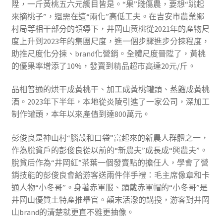
陞，一斤黃桃五六元觸目皆是。“果”賤傷農，要想“跳起
來摘桃子”，還需在這“兩化”高低工夫。在吉安市農業鄉
村局等相干部分的領導下，井岡山黃桃從2021年的產物尺
度上升到2023年的集團尺度，進一個步驟進步分揀程度，
助推尺度化分揀、brand化營銷。全體尺度晉陞了，黃桃
的優果率增添了10%，發賣到精品超市高達20元/斤。
品相普通的烘干成黃桃干、加工成黃桃罐頭、蒸餾成黃桃
酒。2023年下半年，本地從炎陵引進了一家公司，深加工
制作罐頭，本年以來產值到達800萬元。
彭俊良是神山村“腦殼和口袋”富起來的新農人群體之一，
作為脫貧戶的彭俊良從以前的“新農夫”成長成“興農夫”。
脫貧后作為“井岡紅”茶葉一個發賣點的擔任人，學會了營
銷技能的彭俊良會給游客送兩件伴手禮：毛主席像章和卡
通人物“小冬哥”。身著赤軍服、頭戴赤軍帽的“小冬哥”是
井岡山優質土特產推舉官。顛末活潑的講授，游客對井岡
山brand的清楚就更直不雅更抽像。