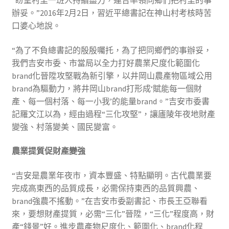
“盼望村里一班人持續盡力，連合率領同鄉們把村里的事
辦妥。”2016年2月2日，習近平總書記在神山村考核時苦
口婆心地說。
“為了不負總書記的殷殷囑托，為了把同鄉們的事辦妥，
我們吉安市委、市當局以全力打好農業尺度化範圍化
brand化晉陞攻堅戰為新引擎，以井岡山農產物區域公用
brand為驅動力，將井岡山brand打形成‘賦能每一個財
產、每一個村落、每一小我’的能量brand。”吉安市委書
記羅文江以為，經由過程“三化攻堅”，讓廬陵年夜地財產
變強、村落變美、國民變富。
農業提質促財產變強
“吉安是農業年夜市，資本豐盛、特點顯明。古代農業要
完成高東西的品質成長，必需保持東西的品質興農、
brand強農不搖動。”在吉安市委副書記、市長王亞聯看
來，要想財產提質，必需“三化”晉陞，“三化”程度高，財
產“錢景”好。進步農產物尺度化、範圍化、brand化程