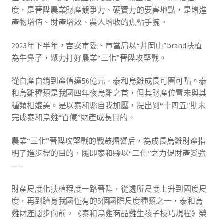
度，是晉陞農業財產競爭力、硬實力的要害地點，是增進
產物增值、財產增效、農人增收的焦點手腕。
2023年下半年，吉安市委、市當局以“井岡山”brand扶植
為牛鼻子，聚力打好農業“三化”晉陞攻堅戰。
從自產自銷到產值達56億元，泰和烏雞成長可圈可點。泰
和烏雞種類是我國四年夜烏雞之首，但其財產位置未與其
種類相媲美。是以泰和縣自我加壓，提出到“十四五”期末
完成泰和烏雞“百億”財產成長目的。
農業“三化”晉陞攻堅戰的戰鼓擂響后，為成長烏雞財產指
明了進步標的目的，隨即泰和縣以“三化”之力促財產變強
——
財產尺度化扶植程度一路晉陞，從處所尺度上升到國度尺
度，再到躋身我國僅有的5個國際尺度種類之一，泰和烏
雞財產闊步向前。《泰和烏雞商品雞生孩子技巧規程》榮