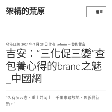
架構的荒原
跳
跳
選單
至
至
導
主
首頁
覽
要
列
內
容
發佈日期:
2024 年 7 月 28 日
作者:
admin
—
發佈留言
吉安：“三化促三變”查
包養心得的brand之魅
_中國網
“久有凌云志，重上井岡山。千里來尋故地，舊貌變新
顏。”