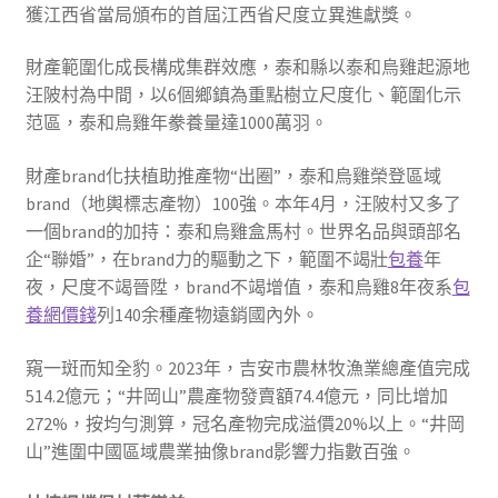
獲江西省當局頒布的首屆江西省尺度立異進獻獎。
財產範圍化成長構成集群效應，泰和縣以泰和烏雞起源地
汪陂村為中間，以6個鄉鎮為重點樹立尺度化、範圍化示
范區，泰和烏雞年豢養量達1000萬羽。
財產brand化扶植助推產物“出圈”，泰和烏雞榮登區域
brand（地輿標志產物）100強。本年4月，汪陂村又多了
一個brand的加持：泰和烏雞盒馬村。世界名品與頭部名
企“聯婚”，在brand力的驅動之下，範圍不竭壯
包養
年
夜，尺度不竭晉陞，brand不竭增值，泰和烏雞8年夜系
包
養網價錢
列140余種產物遠銷國內外。
窺一斑而知全豹。2023年，吉安市農林牧漁業總產值完成
514.2億元；“井岡山”農產物發賣額74.4億元，同比增加
272%，按均勻測算，冠名產物完成溢價20%以上。“井岡
山”進圍中國區域農業抽像brand影響力指數百強。