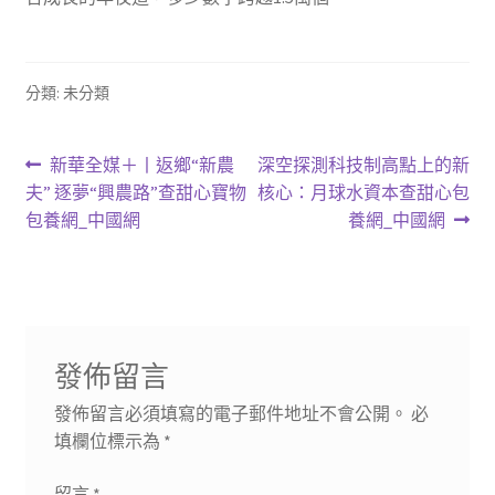
分類: 未分類
文
上
下
新華全媒＋丨返鄉“新農
深空探測科技制高點上的新
一
一
夫” 逐夢“興農路”查甜心寶物
核心：月球水資本查甜心包
章
篇
篇
包養網_中國網
養網_中國網
導
文
文
章:
章:
覽
發佈留言
發佈留言必須填寫的電子郵件地址不會公開。
必
填欄位標示為
*
留言
*