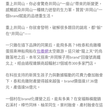
重上井岡山，你必會驚奇井岡山“一座山”帶來的新變更，
感觸感染井岡山一種精力迸發的生力軍，贊賞“井岡山”一
個brand賦能的品德重生活。
重上井岡山，你就會發明，破解很多題目的謎底，都“躲”
在“井岡山”——
一只雞在插下品牌的同黨后，能飛多高？9枚泰和烏雞種
蛋搭乘神船飛船在
包養網
太空遨游。這只被“寵上天”的烏
雞落地之后，本年又搭乘“井岡猴子用brand”回復號高鐵
北上，經由過程連鎖商超輻射27個城市300多家門店。
在科技支持的新質生孩子力與數據驅動的花費力疊加融會
下，泰和烏雞財產變得越來越強，brand價值達37.36億
元，產值達56億元。
一個村在brand化運營之后，能有多美？在安福縣橫龍鎮
石溪村，樟竹同林、柚茶同生，景村融會、產村融會在這