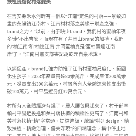
扶植提檔促村落變美
在吉安縣禾水河畔有一個以“江南”定名的村落——景致如
畫的永陽鎮江南村。江南村村落之美緣于財產之強、
brand之力。“以前，由于缺少brand，我們村的蜜柚年夜
多‘走’不出吉安，而現在有了井岡山brand的加持，我們
的‘柚江南’和‘柚憶江南’井岡蜜柚真是‘蜜柚賣過江南
岸’了。”江南村黨支部書記胡乾元自豪地說。
以銷促產，brand化強力助推了江南村蜜柚尺度化、範圍
化生孩子，2023年產量高達80余萬斤，完成產值200萬余
元，發賣支出300余萬元，村級所有人全體運營性支出衝
破100萬元，村平易近分紅32萬余元。
村所有人全體經濟有錢了，農人腰包興起來了，村干部率
領村平易近投進和美村落扶植的積極性更高了。江南村和
美村落扶植“精”字當頭、提檔進級，繚繞“特別design、精
致扶植、精緻治理、優美浮現”的四精理念，集中停止地