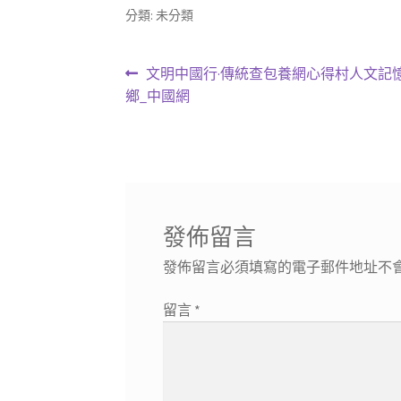
分類: 未分類
文
上
文明中國行·傳統查包養網心得村人文記
一
鄉_中國網
章
篇
導
文
章:
覽
發佈留言
發佈留言必須填寫的電子郵件地址不
留言
*