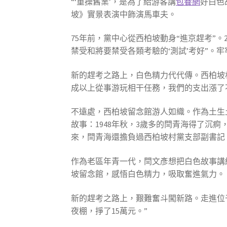
“‘重操舊業’，是為了給游客講
包養網
好白色
坡》實景表演中飾演馬車夫。
75年前，黨中心從西柏坡動身“進京趕考”。
禁受和將要禁受各類考驗的‘測試’考好”。
新的趕考之路上，白色精力代代傳。西柏坡村
成以上從事游玩相干任務，我們的支出漲了
不遠處，西柏坡留念館游人如織。作為土生
故事：1948年秋，3歲多的閆青海得了
來，閆青海還擔負過西柏坡村黨支部副書記
作為老區年青一代，閆文彥想把白色故事講給更
坡留念館，感悟白色精力，吸取奮進氣力。
新的趕考之路上，艱難奮斗闖新路。走進位
夜棚，掙了15萬元。”