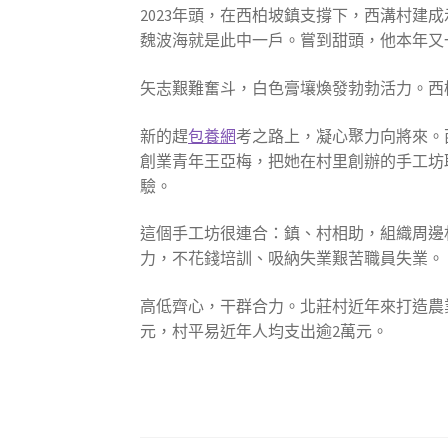
2023年頭，在西柏坡鎮支撐下，西溝村建成
魏波海就是此中一戶。嘗到甜頭，他本年又
矢志艱難奮斗，白色膏壤煥發勃勃活力。西柏
新的趕
包養網
考之路上，凝心聚力向將來。
創業青年王亞梅，把她在村里創辦的手工坊
驗。
這個手工坊很連合：鎮、村相助，組織周邊
力，不花錢培訓、吸納失業艱苦職員失業。
高低齊心，干群合力。北莊村近年來打造農
元，村平易近年人均支出逾2萬元。