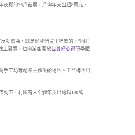
年夜棚的36戶菇農，戶均年支出超8萬元，
反動歌曲，就是從我們這里唱響的。”回村
線上發賣，也向游客開放
包養網心得
研學體
為手工坊等創業主體供給場地。王亞梅也出
動下，村所有人全體年支出跨越100萬