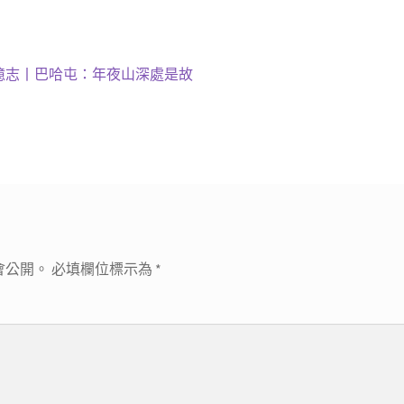
憶志丨巴哈屯：年夜山深處是故
會公開。
必填欄位標示為
*