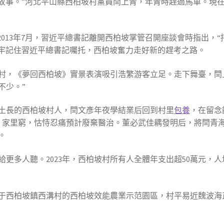
故事。”河北平山縣西柏坡村黨員閆上青，年青時趕過馬車。現在
2013年7月，習近平總書記離開西柏坡掌管召開座談會時指出，“
牢牢記住習近平總書記囑托，西柏坡奮力走好新的趕考之路。
，《夢回西柏坡》實景表演吸引浩繁游客立足。走下舞臺，閆上青
不少。”
土長的西柏坡村人，閆文彥年夜學結業后回到村里
包養
，在留念
沉痾，家里窮，怙恃忍痛預計廢棄醫治。董必武佳耦發明后，將閆青
。
多人聽。2023年，西柏坡村所有人全體年支出超50萬元，人均
于西柏坡鎮西溝村的西柏坡效能農業示范園區，村平易近魏波海