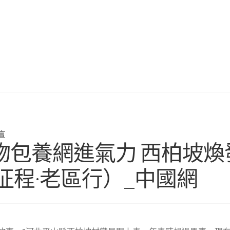
言
物包養網進氣力 西柏坡煥
征程·老區行）_中國網