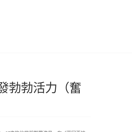
發勃勃活力（奮