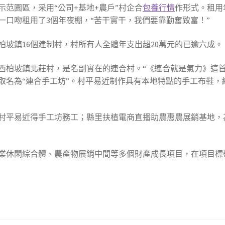
示范園區，采用“公司+基地+農戶”村企合
包養行情
作形式。租用
一口吻租用了3個年夜棚，“苦干實干，我們要靠勤奮致富！”
坡鎮16個建制村，村所有人全體年支出超20萬元的已逾六成。
西柏坡鎮北莊村，是名副實在的連合村。“《連合就是氣力》這首
取名為“連合手工坊”。村平易近制作具有本地特點的手工布鞋，
村平易近得手工坊務工；縣里扶植電商直播助農惠農展銷基地，
業休閑綜合體、農產物展銷中間等多個財產成長項目，在項目標帶