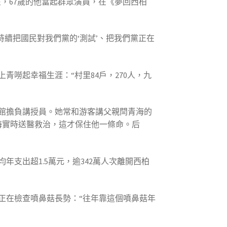
，67歲的他當起群眾演員，在《夢回西柏
持續把國民對我們黨的‘測試’、把我們黨正在
嘮起幸福生涯：“村里84戶，270人，九
館擔負講授員。她常和游客講父親閆青海的
海實時送醫救治，這才保住他一條命。后
年支出超1.5萬元，逾342萬人次離開西柏
正在檢查噴鼻菇長勢：“往年靠這個噴鼻菇年