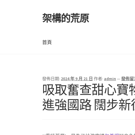
架構的荒原
跳
跳
至
至
導
主
覽
要
首頁
列
內
容
首頁
發佈日期:
2024 年 9 月 21 日
作者:
admin
—
發佈留
吸取奮查甜心寶
進強國路 闊步新