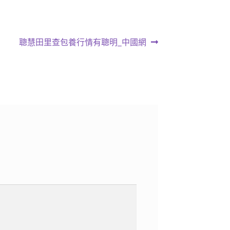
下
聰慧田里查包養行情有聰明_中國網
一
篇
文
章: