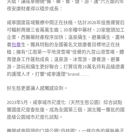
天賦，讓咸寧繚繞“醫、藥、養、健、游、護”六方面的年
夜安康財產得以穩步成長：
咸寧國度區域醫療中間正在扶植，估計2026年投進運營后
可輻射周邊三省萬萬生齒；30余種中藥材、23家龍頭加工
企業，西醫藥財產程序加快；溫泉攝生、避暑攝生、叢林
養
包養
生，獨具特點的全國著名文旅康養目標地正在扶
植；擁有“江南第一平地滑雪場”佳譽的九宮山滑雪場，體
育健身工作蓬勃成長；溫泉游、冰雪游、康養游、避暑
游，游玩和攝生更好聯合；打算培育10萬名持有品級證書
的護理人才，打響“咸寧護理”brand……
好生態更要讓人感觸感染到。
2023年5月，咸寧城市尺度化（天然生態公園）綜合試點
獲國度尺度委批復，成為全國第三個、湖北獨一獲批的國
度級公園城市尺度化試點。
離開咸寧陌頭的口袋公園“丹桂園”，一條白色的展裝巷子