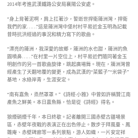
2014年考進武漢鐵路公安局襄陽公安處。
“身上背著泥啊，肩上扛著沙，誓逝世捍衛簰洲灣，捍衛
我們的家……”這是簰洲灣中堡村村平易近金玉明為記載
昔時抗洪經過的事況和精力寫下的歌曲。
“漂亮的簰洲，我深愛的故鄉，簰洲的水也甜，簰洲的魚
圓噴鼻……”在村里一片空位上，村平易近們隨同著金玉
明創作的另一首歌曲旋律，跳起廣場舞。現在，簰洲灣曾
經產生了天翻地覆的變更，成為武漢的“菜籃子”“米袋子”
基地，水綠岸青，生涯安定。
“南有嘉魚，烝然罩罩。”《詩經·小雅》中曾如許稱贊江南
產魚之鮮美。本日嘉魚縣，恰是從《詩經》得名。
狼煙硝煙千年，本日終歇。記者離開三國赤壁古疆場景
區，赤壁年夜戰的表演正在出色停止。散步于拜風臺、鳳
雛庵、赤壁碑廊等一系列景點，游人如織，一片安定祥