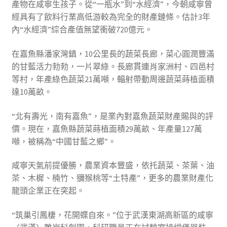
產物在咸寧生孩子。從“一瓶水”到“水經濟”，今朝咸寧曾
經具有了飲料行業高低游較為完全的財產鏈條。估計3年
內“水經濟”綜合產值無望衝破720億元。
在嘉魚縣潘家灣鎮，10公里長的蔬菜長廊，菜心圓潤豐滿
的甘藍活力勃勃，一片翠綠。長廊貫連肖家洲村、四邑村
等村，年產綠色蔬菜21萬噸，輻射帶動周邊蔬菜蒔植面積
達10萬畝。
“北有壽光，南有嘉魚”，是業內對嘉魚蔬菜財產賜與的評
價。現在，嘉魚縣蔬菜蒔植面積29萬畝、年產量127萬
噸，被稱為“中國甘藍之鄉”。
咸寧天氣前提優勝，農業資本豐盛，依托蔬菜、茶葉、油
茶、木樨、楠竹、獼猴桃等“土特產”，更多的農業財產化
龍頭企業正在突起。
“筑巢引鳳棲，花開蝶自來。”位于武漢東湖高新區的咸寧