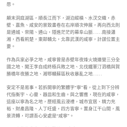
愿。
顛末洞庭湖區，順長江而下，湖泊縱橫、水汊交織，赤
壁、嘉魚、咸安的景致畫卷在右岸順次伸展，再向西北則
是通城、崇陽、通山，隱進茫茫的幕阜山脈……南接瀟
湘，西看荊楚，東鄰贛北，北靠武漢的咸寧，計謀位置主
要。
作為兵家必爭之地，咸寧曾是赤壁年夜烽火燒連營三分全
國之地、闖王李自成終極兵敗之地、北伐鐵軍汀泗橋與賀
勝橋年夜勝之地、湘鄂贛蘇區秋收暴亂之地……
安定不是易事。若拆開寧的繁體字“寧”看，從上到下分辨
代指衡宇、心靈、器皿和生齒。與之響應，現在的咸寧，
這座以寧為名之地，歷經風云浸禮，城市宜居、精力充
裕、財產昌隆、人丁旺盛，四方皆寧。置身江干山間，風
景流轉，可謂吾心安處是“咸寧”。