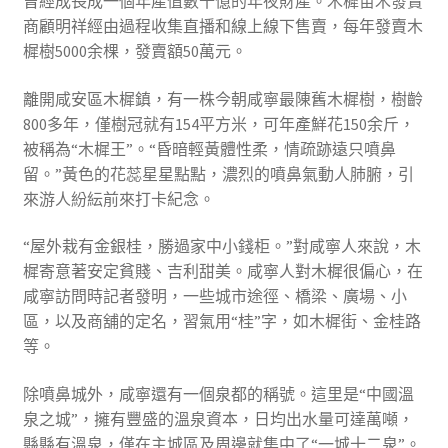
曾經成長成一個年產值數十億的年夜財產。木樨苗木發賣
商顧明祥經由過程收集直播和線上線下售賣，每年發賣木
樨樹5000余棵，發賣額50萬元。
離開咸安區木樨鎮，有一株今朝咸寧最陳舊木樨樹，樹齡
800多年，僅樹冠就有154平方米，可年產鮮花150余斤，
被稱為“木樨王”。“昏暗輕黃體性柔，情疏跡遠只噴鼻
留。”黃色的花蕊星星點點，濃烈的噴鼻氣動人肺腑，引
來游人紛紜前來打卡紀念。
“屋外栽有金銀桂，勝過家中小錢柜。”對咸寧人來說，木
樨寄意著安定貧賤、吉利甜美。咸寧人對木樨很偏心，在
咸寧訪問時記者發明，一些城市途徑、橋梁、廣場、小
區，以及商舖的定名，習氣用“桂”字，如木樨街、金桂路
等。
除噴鼻城外，咸寧還有一個泉都的稱號。這里是“中國溫
泉之城”，擁有豐盛的溫泉資本，日均出水量可達萬噸，
縣縣有溫泉，僅在主城區及周邊就集中了“一城十二泉”。