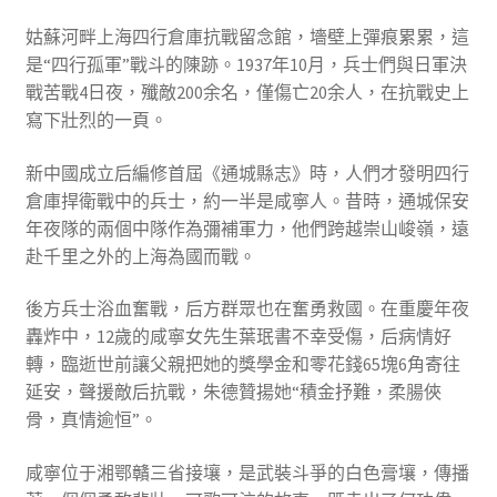
姑蘇河畔上海四行倉庫抗戰留念館，墻壁上彈痕累累，這
是“四行孤軍”戰斗的陳跡。1937年10月，兵士們與日軍決
戰苦戰4日夜，殲敵200余名，僅傷亡20余人，在抗戰史上
寫下壯烈的一頁。
新中國成立后編修首屆《通城縣志》時，人們才發明四行
倉庫捍衛戰中的兵士，約一半是咸寧人。昔時，通城保安
年夜隊的兩個中隊作為彌補軍力，他們跨越崇山峻嶺，遠
赴千里之外的上海為國而戰。
後方兵士浴血奮戰，后方群眾也在奮勇救國。在重慶年夜
轟炸中，12歲的咸寧女先生葉珉書不幸受傷，后病情好
轉，臨逝世前讓父親把她的獎學金和零花錢65塊6角寄往
延安，聲援敵后抗戰，朱德贊揚她“積金抒難，柔腸俠
骨，真情逾恒”。
咸寧位于湘鄂贛三省接壤，是武裝斗爭的白色膏壤，傳播