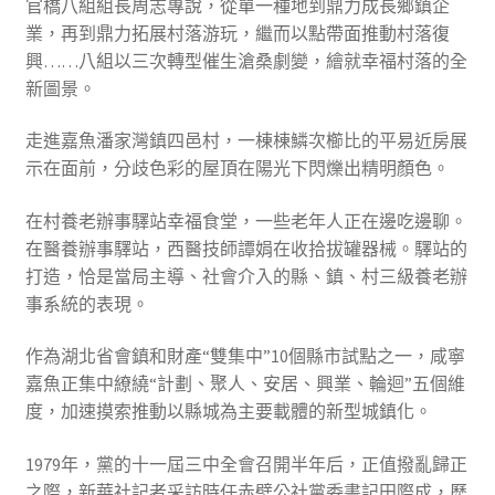
官橋八組組長周志專說，從單一種地到鼎力成長鄉鎮企
業，再到鼎力拓展村落游玩，繼而以點帶面推動村落復
興……八組以三次轉型催生滄桑劇變，繪就幸福村落的全
新圖景。
走進嘉魚潘家灣鎮四邑村，一棟棟鱗次櫛比的平易近房展
示在面前，分歧色彩的屋頂在陽光下閃爍出精明顏色。
在村養老辦事驛站幸福食堂，一些老年人正在邊吃邊聊。
在醫養辦事驛站，西醫技師譚娟在收拾拔罐器械。驛站的
打造，恰是當局主導、社會介入的縣、鎮、村三級養老辦
事系統的表現。
作為湖北省會鎮和財產“雙集中”10個縣市試點之一，咸寧
嘉魚正集中繚繞“計劃、聚人、安居、興業、輪迴”五個維
度，加速摸索推動以縣城為主要載體的新型城鎮化。
1979年，黨的十一屆三中全會召開半年后，正值撥亂歸正
之際，新華社記者采訪時任赤壁公社黨委書記田際成，歷