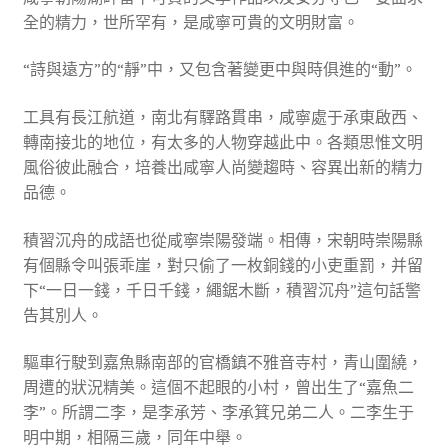
全的精力，世所罕有，是咸寧可貴的文明財富。
“詩與遠方”的“靜”中，又包含著變更中與時俱進的“動”。
工具有長江航道，南北有驛路貫串，咸寧處于承東啟西、
轉南接北的地位，有太多的人物穿越此中。各類思惟文明
風俗彼此融合，培養出咸寧人尚變趨時、容異出新的精力
品德。
積習沉舟的成語也從咸寧崇陽發端。相傳，宋朝時崇陽縣
有個縣令叫張乖崖，對只偷了一枚銅錢的小吏重罰，并留
下“一日一錢，千日千錢，繩鋸木斷，積習沉舟”這句話警
告其別人。
驅車行駛到嘉魚縣南部的官橋鎮不雅音寺村，青山圍繞，
周遭的狀況精美。這個不起眼的小村，曾出生了“嘉魚二
李”。所謂二李，是李承芳、李承箕兄弟二人。二李生于
明中期，相隔三歲，同年中舉。