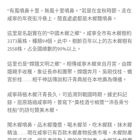
“有風噴鼻十里，無風十里噴鼻。”若是在金秋時節，走在
咸寧的年夜街冷巷上，簡直處處都是木樨飄噴鼻。
這里是名副實在的“中國木樨之鄉”。咸寧全市有木樨樹約
3373萬株，種類94個。此中，樹齡百年以上的古木樨樹有
2558株，占全國總數的90%以上。
這里也是“嫦娥文明之鄉”。相傳咸寧木樨來自月宮，由嫦
娥親手收穫，象征長命和團聚。嫦娥奔月、吳剛伐桂、蟾
宮折桂……相干神話傳說和汗青典故在本地廣為傳播。
咸寧蒔植木樨汗青長久，可追溯到戰國時期。據史料記
錄，屈原路過咸寧時，曾寫下“奠桂酒兮椒漿”“沛吾乘兮
桂船”的詩句贊美木樨。
聞木樨噴鼻，品木樨瓊漿，喝木樨茶，吃木樨糕，抹木樨
精油……現在咸寧已有百款木樨產物投進市場，木樨財產