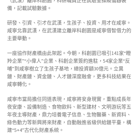
（武漢）離岸科創園，科研職員正在試驗室操縱儀器裝
備，記載試驗數據。
研發、引資、引才在武漢，生孩子、投資、用才在咸寧。
咸寧北靠武漢，在武漢建立離岸科創園是咸寧借智借力的
主要舉動。
一座協作財產橋由此架起。今朝，科創園已吸引141家“瞪
羚企業”“小偉人”企業、科創企業簽約進駐，54家企業“反
哺”到咸寧樹立了生孩子基地，總投資額30億元。立異
鏈、財產鏈、資金鏈、人才鏈深度融會，更多科技結果在
咸寧轉化。
咸寧市當局擔任同道表現，咸寧將安身現實，重點成長年
夜安康、設備制造、食物飲料、新型建材、文明游玩等五
年夜主導財產，鼎力培養電子信息、生物醫藥、新資料、
綠色動力等新興將來財產，自動融進省級供給鏈平臺，構
建“5+4”古代化財產系統。