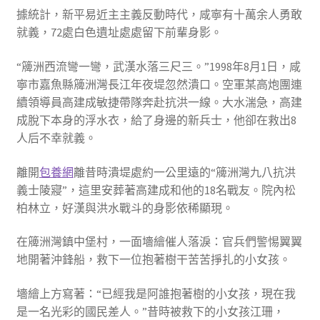
據統計，新平易近主主義反動時代，咸寧有十萬余人勇敢
就義，72處白色遺址處處留下前輩身影。
“簰洲西流彎一彎，武漢水落三尺三。”1998年8月1日，咸
寧市嘉魚縣簰洲灣長江年夜堤忽然潰口。空軍某高炮團連
續領導員高建成敏捷帶隊奔赴抗洪一線。大水湍急，高建
成脫下本身的浮水衣，給了身邊的新兵士，他卻在救出8
人后不幸就義。
離開
包養網
離昔時潰堤處約一公里遠的“簰洲灣九八抗洪
義士陵寢”，這里安葬著高建成和他的18名戰友。院內松
柏林立，好漢與洪水戰斗的身影依稀顯現。
在簰洲灣鎮中堡村，一面墻繪催人落淚：官兵們警惕翼翼
地開著沖鋒船，救下一位抱著樹干苦苦掙扎的小女孩。
墻繪上方寫著：“已經我是阿誰抱著樹的小女孩，現在我
是一名光彩的國民差人。”昔時被救下的小女孩江珊，