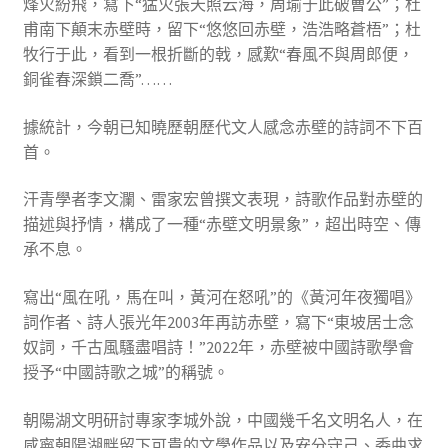
烽火紛飛，寫下“猛火張天照云海，周瑜于此破曹公”；杜
甫南下顛末赤壁時，留下“悠悠回赤壁，浩浩略蒼梧”；杜
牧行于此，看到一根折斷的戟，感歎“春風不與周郎便，
銅雀春深鎖二喬”……
據統計，今朝已知曉歷朝歷代文人感念赤壁的詩詞不下百
首。
汗青學者李文瀾、雷家宏曾撰文表現，詩歌作品對赤壁的
描述與抒情，構成了一種“赤壁文明景象”，超出時空、傳
承不息。
寫出“風在吼，馬在叫，黃河在怒吼”的《黃河年夜獨唱》
詞作者、詩人張光年2003年再訪赤壁，寫下“東坡居士念
奴詞，千古風騷盡唱詩！”2022年，赤壁被中國詩歌學會
授予“中國詩歌之城”的稱號。
朝陽湖文明研討專家李城外說，中國幾千名文明名人，在
咸寧朝陽湖畔留下可貴的文學作品以及安分守己、委曲求