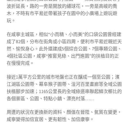
波折延長，路的一旁是開放的繡球花，一旁是高峻的喬
木，不時有市平易近帶著孩子在園中的小廣場上遊玩遊
玩。
在咸寧主城區，相似“小而精、小而美”的口袋公園曾經建
成了82個，分布在街角或小區四周，便利市平易近親近天
然、愉悅身心。此外還建成5個綜合公園、7個專類公園、
4個社區公園，咸寧“推窗見綠、出門進園”的扶植目的正
在慢慢完成。
接近1萬平方公里的城市地盤也正在釀成一個至公園；濱
江湖區公園帶、幕阜猴子園帶、淦河百里畫廊等全域公園
扶植腳步加速；1165公里長的全域綠道串聯起鱗次櫛比的
各個景區、公園、特點小鎮、漂亮村落……
周遭的狀況在更換新的資料、顏值在晉陞、氣質在變更，
咸寧變得加倍宜居、更有韌性、加倍康寧。