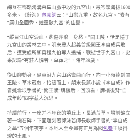
綿亙在鄂贛鴻溝幕阜山脈中段的九宮山，最岑嶺海拔1600
多米。《辭海》
包養網
云：“山巒九重，故名九宮。”素有
“廬山全國秀，鐘靈數九宮”的佳譽。
“縱目江山空淚血，悲傷萍浪一身愁。”闖王陵，恰是隱于
九宮山的叢林之中。明末農人起義首級闖王李自成兵敗
后，遭受處所鄉勇程九伯等人追捕，戰逝世于九宮山，史
乘記錄“有莊人憐者，草葬之”，時年39歲。
從山腳動身，驅車沿九宮山路彎曲而行，約一小時達到闖
王陵。草木葳蕤，拾級而上，顛末長篇小說《李自成》作
者姚雪垠手書的“闖王陵”牌樓后，回頭看，牌樓後背“自
成年齡”四字惹人沉思。
持續前行，一座并不年夜的墳丘上，長滿荒草。墳前鵠立
著一塊石碑，下面雕刻著郭沫若師長教師手書的“李自成
之墓”五個年夜字。本地人至今還有正月為闖
包養
王墳掛
燈的土風。