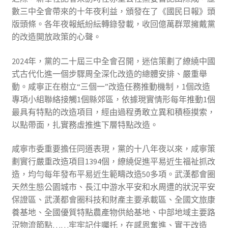
數三中全會帶來的十年夜利益，頒發在了《國民日報》頭
版頭條。各年夜報紙紛紜轉錄發載，收回億萬群眾擁戴黨
的改造開放政策的心聲。
2024年，黨的二十屆三中全會召開，迷信策劃了繚繞中國
式古代化進一個步驟周全深化改造的總體安排、嚴重舉
動。咸寧正在樹立“三個一”改造任務推動機制，1個改造
專項小組聯絡接觸1個縣郊區，依據現實情形每年推動1個
最具有特點的改造項目，經由過程勇敢立異和積極摸索，
以點帶面，扎實務虛推進下層特點改造。
咸寧市委重要擔任同道表現，黨的十八年夜以來，咸寧策
劃實行嚴重改造項目1394個，繚繞促進平易近生福祉抓改
造，均勻每年發布平易近生範疇改造50多項。武漢都會圈
天然生態公園城市、長江中游水平安和水周遭的狀況平安
保證區、武漢都會圈科技和財產主要承載區、全國文旅康
養基地、全國優質特點農產物供給基地、中部地域主要路
況物流節點……牢牢記住囑托，在感恩奮進、實干改造