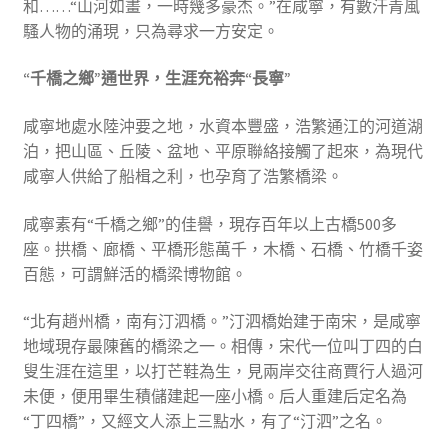
和……“山河如畫，一時幾多豪杰。”在咸寧，有數汗青風
騷人物的涌現，只為尋求一方安定。
“千橋之鄉”通世界，生涯充裕奔“長寧”
咸寧地處水陸沖要之地，水資本豐盛，浩繁通江的河道湖
泊，把山區、丘陵、盆地、平原聯絡接觸了起來，為現代
咸寧人供給了船楫之利，也孕育了浩繁橋梁。
咸寧素有“千橋之鄉”的佳譽，現存百年以上古橋500多
座。拱橋、廊橋、平橋形態萬千，木橋、石橋、竹橋千姿
百態，可謂鮮活的橋梁博物館。
“北有趙州橋，南有汀泗橋。”汀泗橋始建于南宋，是咸寧
地域現存最陳舊的橋梁之一。相傳，宋代一位叫丁四的白
叟生涯在這里，以打芒鞋為生，見兩岸交往商賈行人過河
未便，便用畢生積儲建起一座小橋。后人重建后定名為
“丁四橋”，又經文人添上三點水，有了“汀泗”之名。