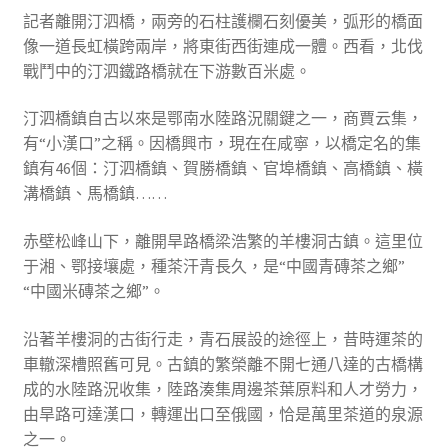
記者離開汀泗橋，兩旁的石柱護欄石刻優美，弧形的橋面
像一道長虹橫跨兩岸，將東街西街連成一體。西看，北伐
戰鬥中的汀泗鐵路橋就在下游數百米處。
汀泗橋鎮自古以來是鄂南水陸路況關鍵之一，商賈云集，
有“小漢口”之稱。因橋興市，現在在咸寧，以橋定名的集
鎮有46個：汀泗橋鎮、賀勝橋鎮、官埠橋鎮、高橋鎮、橫
溝橋鎮、馬橋鎮……
赤壁松峰山下，離開旱路橋梁浩繁的羊樓洞古鎮。這里位
于湘、鄂接壤處，種茶汗青長久，是“中國青磚茶之鄉”
“中國米磚茶之鄉”。
沿著羊樓洞的古街行走，青石展設的途徑上，昔時運茶的
車轍深槽照舊可見。古鎮的繁榮離不開七通八達的古橋構
成的水陸路況收集，陸路湊集周邊茶葉原料和人才勞力，
由旱路可達漢口，轉運出口至俄國，恰是萬里茶道的泉源
之一。