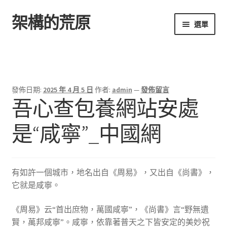
架構的荒原
跳
跳
選單
至
至
導
主
首頁
覽
要
列
內
容
發佈日期:
2025 年 4 月 5 日
作者:
admin
—
發佈留言
吾心查包養網站安處
是“咸寧”_中國網
有如許一個城市，地名出自《周易》，又出自《尚書》，
它就是咸寧。
《周易》云“首出庶物，萬國咸寧”，《尚書》言“野無遺
賢，萬邦咸寧”。咸寧，依靠著普天之下皆安定的美妙祝