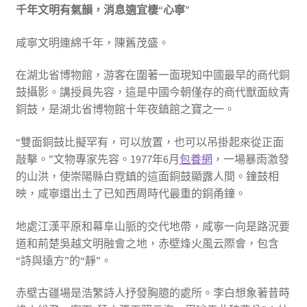
千年文明有氣韻，消息適宜棲“心寧”
咸寧文明連綿千年，陳舊茂盛。
在湖北省博物館，游客在圍著一面現知中國最早的商代銅
鼓攝影。講授員先容，這是中國今朝僅存的商代獸面紋青
銅鼓，是湖北省博物館十年夜鎮館之寶之一。
“雙面銅鼓比擬罕有，可以放置，也可以吊掛起來從正面
敲擊。”文物專家先容。1977年6月
包養網
，一場暴雨激發
的山洪，使崇陽縣白霓鎮的這面銅鼓顯露人間。鐘鼓相
映，咸寧還出土了已知西周時代最重的銅甬鐘。
地處江漢平原和幕阜山脈的交代地帶，咸寧一向是路況要
道和荊楚吳越文明融會之地，赤壁烽火風云際會，包含
“詩與遠方”的“靜”。
赤壁古疆場是浩繁詩人抒發胸臆的處所。李白想象著昔時