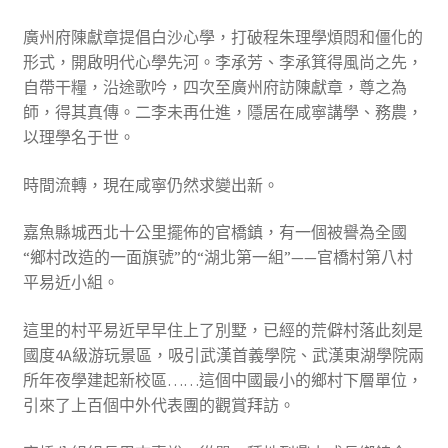
廣州府陳獻章提倡白沙心學，打破程朱理學煩悶和僵化的
形式，開啟明代心學先河。李承芳、李承箕得風尚之先，
自帶干糧，沿途歌吟，四次至廣州府訪陳獻章，尊之為
師，得其真傳。二李未再仕進，隱居在咸寧講學、務農，
以理學名于世。
時間流轉，現在咸寧仍然求變出新。
嘉魚縣城西北十公里擺佈的官橋鎮，有一個被譽為全國
“鄉村改造的一面旗號”的“湖北第一組”——官橋村第八村
平易近小組。
這里的村平易近早早住上了別墅，已經的荒僻村落此刻是
國度4A級游玩景區，吸引武漢首義學院、武漢東湖學院兩
所年夜學建起新校區……這個中國最小的鄉村下層單位，
引來了上百個中外代表團的觀賞拜訪。