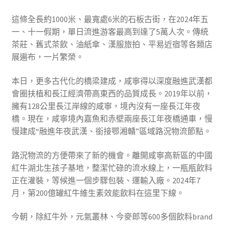
這條全長約1000米、最寬處6米的石板古街，在2024年五
一、十一假期，單日流進游客最高到達了5萬人次。傳統
茶莊、舊式茶飲、油紙傘、漢服旅拍、平易近宿等各類店
展遍布，一片繁榮。
本日，更多古代化的橋梁建成，咸寧得以深度融進武漢都
會圈扶植和長江經濟帶高東西的品質成長。2019年以前，
擁有128公里長江岸線的咸寧，境內沒有一座長江年夜
橋。現在，咸寧境內嘉魚和赤壁兩座長江年夜橋通車，慢
慢建成“融進年夜武漢、銜接鄂湘贛”區域路況物流節點。
路況物流的方便帶來了新的機會。離開咸寧高新區的中國
紅牛湖北生孩子基地，整潔忙碌的流水線上，一瓶瓶飲料
正在灌裝，等候進一個步驟包裝、運輸入廠。2024年7
月，第200億罐紅牛維生素效能飲料在這里下線。
今朝，除紅牛外，元氣叢林、今麥郎等600多個飲料brand