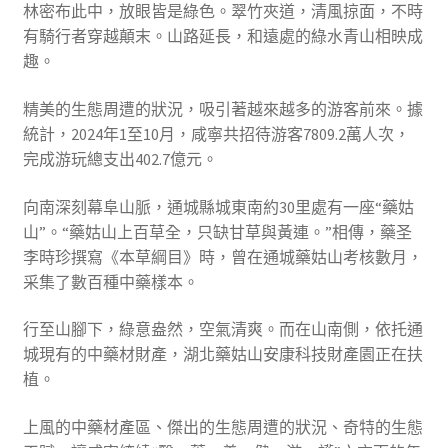
林密布此中，放眼皆是綠色。翠竹夾道，清風掠面，不時
有騎行者穿越顛末。山路延長，和遠處的綠水青山相映成
趣。
精美的生態周遭的狀況，吸引著越來越多的游客前來。據
統計，2024年1至10月，咸寧共招待游客7809.2萬人次，
完成游玩總支出402.7億元。
向南深刻幕阜山脈，通城縣城東南約30里處有一座“藥姑
山”。“藥姑山上百草全，只缺甘草與黃連。”相傳，藥圣
李時珍撰寫《本草綱目》時，曾在通城藥姑山考核數月，
采集了數百種中藥樣本。
行至山腳下，綠意盎然，空氣清爽。而在山南側，依托通
城現有的中藥材財產，湖北藥姑山安康科技財產園正在扶
植。
上風的中藥材產區、傑出的生態周遭的狀況、奇特的生態