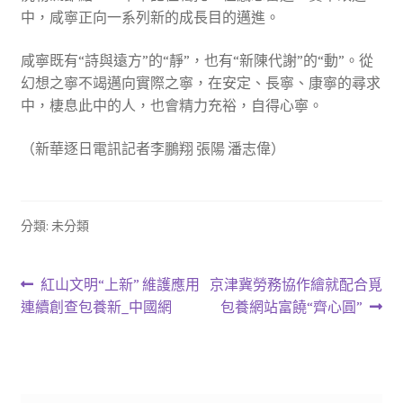
中，咸寧正向一系列新的成長目的邁進。
咸寧既有“詩與遠方”的“靜”，也有“新陳代謝”的“動”。從
幻想之寧不竭邁向實際之寧，在安定、長寧、康寧的尋求
中，棲息此中的人，也會精力充裕，自得心寧。
（新華逐日電訊記者李鵬翔 張陽 潘志偉）
分類: 未分類
文
上
下
紅山文明“上新” 維護應用
京津冀勞務協作繪就配合覓
一
一
連續創查包養新_中國網
包養網站富饒“齊心圓”
章
篇
篇
導
文
文
章:
章:
覽