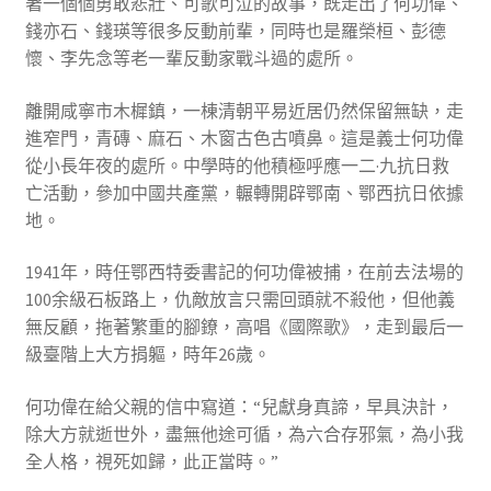
著一個個勇敢悲壯、可歌可泣的故事，既走出了何功偉、
錢亦石、錢瑛等很多反動前輩，同時也是羅榮桓、彭德
懷、李先念等老一輩反動家戰斗過的處所。
離開咸寧市木樨鎮，一棟清朝平易近居仍然保留無缺，走
進窄門，青磚、麻石、木窗古色古噴鼻。這是義士何功偉
從小長年夜的處所。中學時的他積極呼應一二·九抗日救
亡活動，參加中國共產黨，輾轉開辟鄂南、鄂西抗日依據
地。
1941年，時任鄂西特委書記的何功偉被捕，在前去法場的
100余級石板路上，仇敵放言只需回頭就不殺他，但他義
無反顧，拖著繁重的腳鐐，高唱《國際歌》，走到最后一
級臺階上大方捐軀，時年26歲。
何功偉在給父親的信中寫道：“兒獻身真諦，早具決計，
除大方就逝世外，盡無他途可循，為六合存邪氣，為小我
全人格，視死如歸，此正當時。”