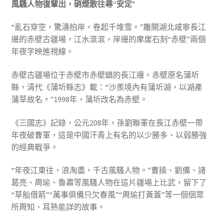
風騷人物復輩出，硝煙散往尋“安定”
“亂石穿空，驚濤拍岸，卷起千堆雪。”離開湖北咸寧長江
邊的赤壁古疆場，江水滾滾，岸邊的摩崖石刻“赤壁”兩個
年夜字映進視線。
赤壁古疆場位于赤壁市赤壁鎮的長江邊。赤壁原名蒲圻
縣，清代《蒲圻縣志》載：“沙羨境內有蒲圻湖，以湖產
蒲草故名。”1998年，蒲圻改名為赤壁。
《三國志》記錄，公元208年，孫劉聯軍在長江赤壁一帶
年夜破曹軍，這是中國汗青上有名的以少勝多、以弱勝強
的經典戰爭。
“年夜江東往，浪淘盡，千古風騷人物。”曹操、劉備、諸
葛亮、周瑜、魯肅等風騷人物在這片疆場上比武，留下了
“草船借箭”“萬事俱備只欠春風”“周瑜打黃蓋”等一個個眾
所周知、耳熟能詳的故事。