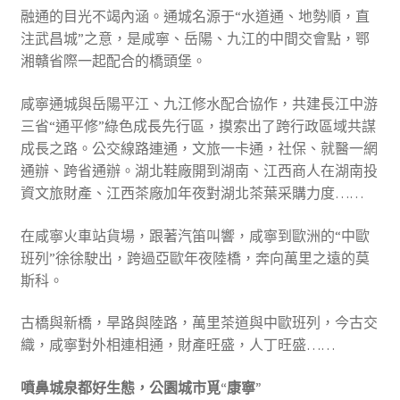
融通的目光不竭內涵。通城名源于“水道通、地勢順，直
注武昌城”之意，是咸寧、岳陽、九江的中間交會點，鄂
湘贛省際一起配合的橋頭堡。
咸寧通城與岳陽平江、九江修水配合協作，共建長江中游
三省“通平修”綠色成長先行區，摸索出了跨行政區域共謀
成長之路。公交線路連通，文旅一卡通，社保、就醫一網
通辦、跨省通辦。湖北鞋廠開到湖南、江西商人在湖南投
資文旅財產、江西茶廠加年夜對湖北茶葉采購力度……
在咸寧火車站貨場，跟著汽笛叫響，咸寧到歐洲的“中歐
班列”徐徐駛出，跨過亞歐年夜陸橋，奔向萬里之遠的莫
斯科。
古橋與新橋，旱路與陸路，萬里茶道與中歐班列，今古交
織，咸寧對外相連相通，財產旺盛，人丁旺盛……
噴鼻城泉都好生態，公園城市覓“康寧”