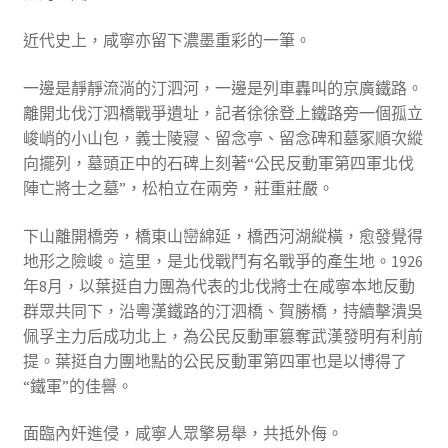
近代史上，咸寧亦留下濃墨重彩的一筆。
一邊是靜靜流淌的汀泗河，一邊是列車轟叫的京廣鐵路。
離開北伐汀泗橋戰爭遺址，記者徐徐登上鐵路旁一個孤立
峻峭的小山包，義士陵寢、留念亭、留念碑和墓冢順次縱
向擺列，墓頭正中的石碑上刻著“公民反動軍第四軍北伐
陣亡將士之墓”，松柏立在兩旁，莊重莊嚴。
下山離開橋旁，橋東山巒綿延，橋西河湖縱橫，愈發覺得
地形之險峻。這里，是北伐戰鬥有名戰爭的產生地。1926
年8月，以葉挺自力團為代表的北伐將士在咸寧本地反動
群眾共同下，沿粵漢鐵路的汀泗橋、賀勝橋，持續擊潰吳
佩孚主力后成功北上，為公民反動軍篡奪武漢發明有利前
提。葉挺自力團地點的公民反動軍第四軍也是以博得了
“鐵軍”的佳譽。
面臨內奸進侵，咸寧人眾擎易舉，共抵外侮。