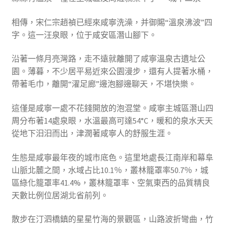
相傳，宋仁宗趙禎已經來咸寧洗澡，并御賜“溫泉沸波”四
字。這一汪泉眼，位于咸安區潛山腳下。
沿著一條月亮灣路，走不遠就離開了咸寧溫泉古遺址公
園。薄暮，不少居平易近來公園漫步，還有人提著水桶，
帶著毛巾，離開“濯足廊”邊泡腳邊聊天，不堪快樂。
這僅是咸寧一處不花錢開放的泡混堂。咸寧主城區潛山四
周分布著14處泉眼，水溫最高可達54°C，暖和的泉水天天
從地下汩汩而出，津潤著咸寧人的舒服生涯。
生態是咸寧最年夜的城市底色。這里地處長江南岸和幕阜
山脈北麓之間，水域占比10.1％，叢林籠罩率50.7％，城
區綠化籠罩率41.4%，叢林籠罩率、空氣東西的品質精良
天數比例位居湖北省前列。
散步在汀泗橋鎮的星星竹海的景觀區，山路波折彎曲，竹