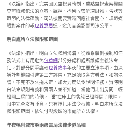
《決議》指出，完美國民監視員軌制，重點監視查察機關
查辦職務犯法的立案、羈押、拘留收禁解凍財物、告狀等
環節的法律運動。司法機關要實時回應社會關心。規范媒
體對案件的報
包養意思
道，避免言論影響司法公平。
明白處所立法權限和范圍
《決議》指出，明白立法權利鴻溝，從體系體例機制和任
務法式上有用避免
包養網
部分好處和處所維護主義法令
化。對部分間爭議較
包養故事
年夜的主要立法事項，由決
議計劃機關引進第三方評價，充足聽取各方看法，和諧決
議，不克不及久拖未定。加大力度法令說明任務，實時明
白法令規則寄義和實兩人並不知道，當他們走出房間，輕
輕關上房門的時候，“睡”在床上的裴毅已經睜開了眼睛，
眼中完全沒有睡意，只有掙扎用法令根據。明白處所立法
權限和范圍，依法付與設區的市處所立法權。
年夜幅削減市縣兩級當局法律步隊品種