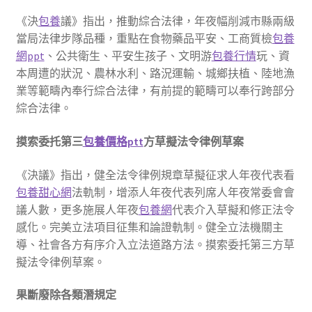
《決
包養
議》指出，推動綜合法律，年夜幅削減市縣兩級
當局法律步隊品種，重點在食物藥品平安、工商質檢
包養
網ppt
、公共衛生、平安生孩子、文明游
包養行情
玩、資
本周遭的狀況、農林水利、路況運輸、城鄉扶植、陸地漁
業等範疇內奉行綜合法律，有前提的範疇可以奉行跨部分
綜合法律。
摸索委托第三
包養價格ptt
方草擬法令律例草案
《決議》指出，健全法令律例規章草擬征求人年夜代表看
包養甜心網
法軌制，增添人年夜代表列席人年夜常委會會
議人數，更多施展人年夜
包養網
代表介入草擬和修正法令
感化。完美立法項目征集和論證軌制。健全立法機關主
導、社會各方有序介入立法道路方法。摸索委托第三方草
擬法令律例草案。
果斷廢除各類潛規定