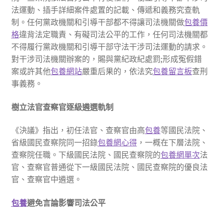
法運動、插手詳細案件處置的記載、傳遞和義務究查軌
制。任何黨政機關和引導干部都不得讓司法機關做
包養價
格
違背法定職責、有礙司法公平的工作，任何司法機關都
不得履行黨政機關和引導干部守法干涉司法運動的請求。
對干涉司法機關辦案的，賜與黨紀政紀處罰;形成冤假錯
案或許其他
包養網站
嚴重后果的，依法究
包養留言板
查刑
事義務。
樹立法官查察官逐級遴選軌制
《決議》指出，初任法官、查察官由高
包養
等國民法院、
省級國民查察院同一招錄
包養網心得
，一概在下層法院、
查察院任職。下級國民法院、國民查察院的
包養網單次
法
官、查察官普通從下一級國民法院、國民查察院的優良法
官、查察官中遴選。
包養
避免言論影響司法公平