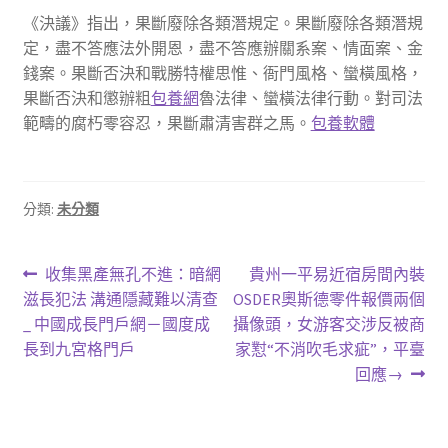
《決議》指出，果斷廢除各類潛規定。果斷廢除各類潛規
定，盡不答應法外開恩，盡不答應辦關系案、情面案、金
錢案。果斷否決和戰勝特權思惟、衙門風格、蠻橫風格，
果斷否決和懲辦粗
包養網
魯法律、蠻橫法律行動。對司法
範疇的腐朽零容忍，果斷肅清害群之馬。
包養軟體
分類:
未分類
文
上
下
收集黑產無孔不進：暗網
貴州一平易近宿房間內裝
一
一
滋長犯法 溝通隱藏難以清查
OSDER奧斯德零件報價兩個
章
篇
篇
_ 中國成長門戶網－國度成
攝像頭，女游客交涉反被商
導
文
文
長到九宮格門戶
家懟“不消吹毛求疵”，平臺
章:
章:
回應→
覽