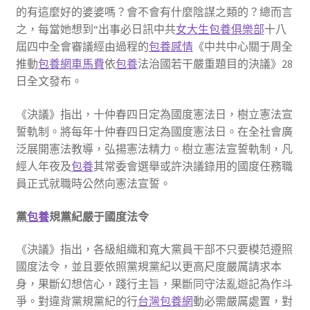
的有這麼好的婆婆嗎？會不會有什麼陰謀之類的？總而言
之，每當她想到“出事必日訊中共
女大生包養俱樂部
十八
屆四中全會審議經由過程的
包養感情
《中共中心關于周全
推動
包養網車馬費
依
包養
法治國若干嚴重題目的決議》28
日全文發布。
《決議》指出，十仲春四日定為國度憲法日，樹立憲法宣
誓軌制。將每年十仲春四日定為國度憲法日。在全社會廣
泛展開憲法教導，弘揚憲法精力。樹立憲法宣誓軌制，凡
經人年夜及
包養
其常委會選舉或許決議錄用的國度任務職
員正式就職時公然向憲法宣誓。
黨
包養
規黨紀嚴于國度法令
《決議》指出，各級組織和寬大黨員干部不只要模范遵照
國度法令，並且要依照黨規黨紀以更高尺度嚴厲請求本
身，果斷幻想信心，踐行主旨，果斷同守法亂遊記為作斗
爭。對違背黨規黨紀的行
台灣包養網
動必需嚴厲處置，對