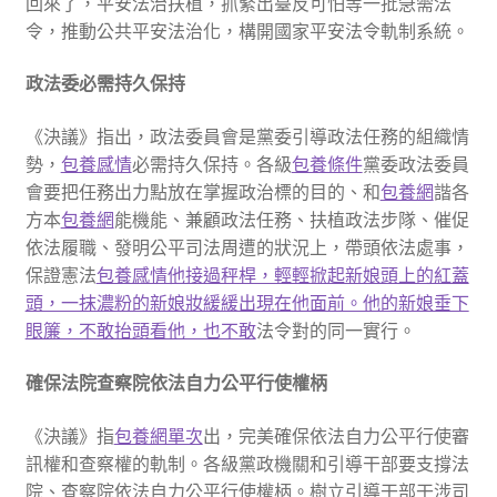
回來了，平安法治扶植，抓緊出臺反可怕等一批急需法
令，推動公共平安法治化，構開國家平安法令軌制系統。
政法委必需持久保持
《決議》指出，政法委員會是黨委引導政法任務的組織情
勢，
包養感情
必需持久保持。各級
包養條件
黨委政法委員
會要把任務出力點放在掌握政治標的目的、和
包養網
諧各
方本
包養網
能機能、兼顧政法任務、扶植政法步隊、催促
依法履職、發明公平司法周遭的狀況上，帶頭依法處事，
保證憲法
包養感情他接過秤桿，輕輕掀起新娘頭上的紅蓋
頭，一抹濃粉的新娘妝緩緩出現在他面前。他的新娘垂下
眼簾，不敢抬頭看他，也不敢
法令對的同一實行。
確保法院查察院依法自力公平行使權柄
《決議》指
包養網單次
出，完美確保依法自力公平行使審
訊權和查察權的軌制。各級黨政機關和引導干部要支撐法
院、查察院依法自力公平行使權柄。樹立引導干部干涉司