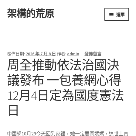
架構的荒原
跳
跳
選單
至
至
導
主
首頁
覽
要
列
內
容
發佈日期:
2026 年 7 月 8 日
作者:
admin
—
發佈留言
周全推動依法治國決
議發布 一包養網心得
12月4日定為國度憲法
日
中國網10月29今天回到家裡，她一定要問媽媽，這世上真