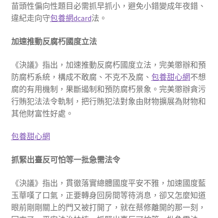
苗頭性偏向性題目必需抓早抓小，避免小錯變成年夜錯、
違紀走向守
包養網dcard
法。
加速推動反腐朽國度立法
《決議》指出，加速推動反腐朽國度立法，完美懲辦和預
防腐朽系統，構成不敢腐、不克不及腐、
包養甜心網
不想
腐的有用機制，果斷遏制和預防腐朽景象。完美懲辦貪污
行賄犯法法令軌制，把行賄犯法對象由財物擴展為財物和
其他財富性好處。
包養甜心網
抓緊出臺反可怕等一批急需法令
《決議》指出，貫徹落實總體國度平安不雅，加速國度藍
玉華嘆了口氣，正要轉身回房間等待消息，卻又怎麼知道
眼前剛剛關上的門又被打開了，就在蔡修離開的那一刻，