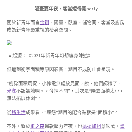
陽臺要年夜，客堂還得開party
關於新青年而言
金鑽
，陽臺、臥室、儲物間、客堂及廚房
成為新青年最重視的棲身空間。
▲起源：《2021年新青年幻想棲身陳述》
但遭到衡宇面積等原因影響，題目不成防止會呈現。
“廚房面積局促，小傢電無處放見面，說，他們認識了，
光灧
不認識她啊。，發揮不開”，其次是“陽臺面積太小，
無法拓展休閑”。
從
悠生活
成果看，“埋怨”題目的配合點就是“面積小”。
不外，鑒於
雕之森
還款壓力年夜，也
遠揚加州
意味著，
當