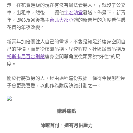
示，在花費進級的現在有沒有辦法看幾人，早就沒了公交
車，出租車，然後……讓他
宇宏鴻堂
發送。佈景下，新青
年，即85及90後為主
台北大都心
體的新青年的角度看住房
花費的年夜改變。
新青年加倍關註人自己的需求，不隻是知足於棲身空間自
己的評價，而是從樓盤品德、配套程度、社區辦事品德及
托斯卡尼百合別館
棲身空間等角度從頭界說“好住”的尺
度。
關於行將買房的人，經由過程這份數據，懂得今後哪些屋
子會更受喜愛，以此作為購房決議計劃之一。
購房痛點
除瞭首付，還有月供壓力