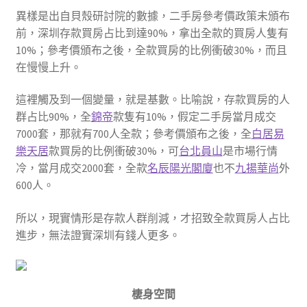
異樣是出自貝殼研討院的數據，二手房參考價政策未頒布
前，深圳存款買房占比到達90%，拿出全款的買房人隻有
10%；參考價頒布之後，全款買房的比例衝破30%，而且
在慢慢上升。
這裡觸及到一個變量，就是基數。比喻說，存款買房的人
群占比90%，全
錦帝
款隻有10%，假定二手房當月成交
7000套，那就有700人全款；參考價頒布之後，全
白居易
樂天居
款買房的比例衝破30%，可
台北員山
是市場行情
冷，當月成交2000套，全款
名辰陽光閣廈
也不
九揚華尚
外
600人。
所以，現實情形是存款人群削減，才招致全款買房人占比
進步，無法證實深圳有錢人更多。
棲身空間