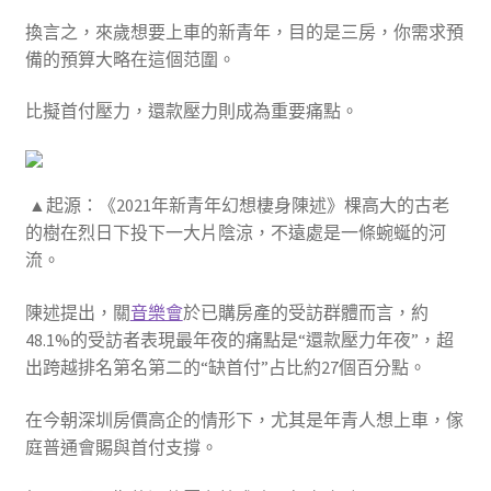
換言之，來歲想要上車的新青年，目的是三房，你需求預
備的預算大略在這個范圍。
比擬首付壓力，還款壓力則成為重要痛點。
▲起源：《2021年新青年幻想棲身陳述》棵高大的古老
的樹在烈日下投下一大片陰涼，不遠處是一條蜿蜒的河
流。
陳述提出，關
音樂會
於已購房產的受訪群體而言，約
48.1%的受訪者表現最年夜的痛點是“還款壓力年夜”，超
出跨越排名第名第二的“缺首付”占比約27個百分點。
在今朝深圳房價高企的情形下，尤其是年青人想上車，傢
庭普通會賜與首付支撐。