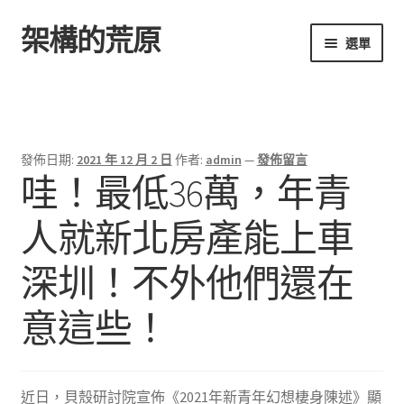
架構的荒原
跳
跳
選單
至
至
導
主
首頁
覽
要
列
內
容
發佈日期:
2021 年 12 月 2 日
作者:
admin
—
發佈留言
哇！最低36萬，年青
人就新北房產能上車
深圳！不外他們還在
意這些！
近日，貝殼研討院宣佈《2021年新青年幻想棲身陳述》顯