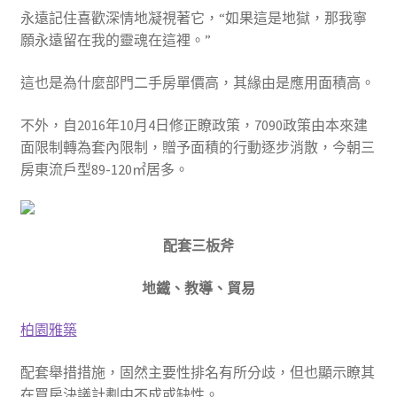
永遠記住喜歡深情地凝視著它，“如果這是地獄，那我寧
願永遠留在我的靈魂在這裡。”
這也是為什麼部門二手房單價高，其緣由是應用面積高。
不外，自2016年10月4日修正瞭政策，7090政策由本來建
面限制轉為套內限制，贈予面積的行動逐步消散，今朝三
房東流戶型89-120㎡居多。
配套三板斧
地鐵、教導、貿易
柏園雅築
配套舉措措施，固然主要性排名有所分歧，但也顯示瞭其
在買房決議計劃中不成或缺性。