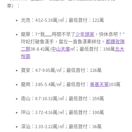
準）：
光亮：4.52-5.19萬/㎡；最低首付：121萬
龍華：7.“我,,,,,,時間不早了
少年頭家
，快休息吧！”
玲妃打破魯漢手，當左一直魯漢牽絆住。
都鐸玫瑰
二期
38-8.42萬/
中山天廈
㎡；最低首付：198萬
北大
悅園
寶安：4.7-9.05萬/㎡；最低首付：126萬
龍崗：3.85-5.4萬/㎡；最低首付：
美基天第
103萬
南山：9.7-10.32萬/㎡；最低首付：259萬
坪山：3.72-4.16萬/㎡；最低首付：100萬
深汕：1.33-2.22萬/㎡；最低首付：36萬