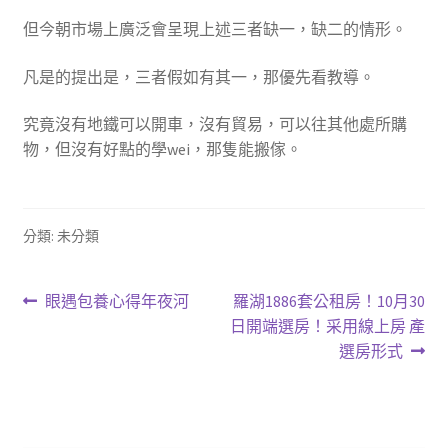
但今朝市場上廣泛會呈現上述三者缺一，缺二的情形。
凡是的提出是，三者假如有其一，那優先看教導。
究竟沒有地鐵可以開車，沒有貿易，可以往其他處所購
物，但沒有好點的學wei，那隻能搬傢。
分類: 未分類
文
上
下
眼遇包養心得年夜河
羅湖1886套公租房！10月30
一
一
日開端選房！采用線上房 產
章
篇
篇
選房形式
導
文
文
章:
章:
覽