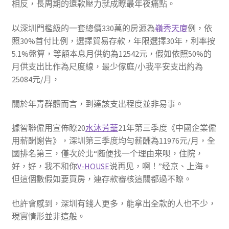
相反，長周期的還款壓力就成瞭最年夜痛點。
以深圳門檻級的一套總價330萬的房源為
嶺秀天廈
例，依
照30%首付比例，選擇貿易存款，年限選擇30年，利率按
5.1%盤算，等額本息月供約為12542元，假如依照50%的
月供支出比作為尺度線，最少傢庭/小我平安支出約為
25084元/月，
關於年青群體而言，到達該支出程度並非易事。
據智聯僱用宣佈瞭20
水沐芳華
21年第三季度《中國企業僱
用薪酬謝告》，深圳第三季度均勻薪酬為11976元/月，全
國排名第三，僅次於北“随便找一个理由来呗，住院，
好，好，我不和你
V-HOUSE
说再见，啊！”经京、上海。
但這個數假如要買房，連存款審核這關都過不瞭。
也許會感到，深圳有錢人更多，能拿出全款的人也不少，
現實情形並非這般。