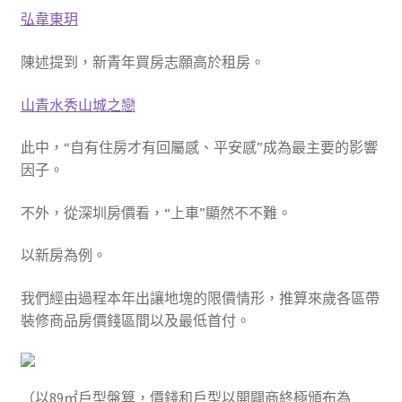
弘韋東玥
陳述提到，新青年買房志願高於租房。
山青水秀山城之戀
此中，“自有住房才有回屬感、平安感”成為最主要的影響
因子。
不外，從深圳房價看，“上車”顯然不不難。
以新房為例。
我們經由過程本年出讓地塊的限價情形，推算來歲各區帶
裝修商品房價錢區間以及最低首付。
（以89㎡戶型盤算，價錢和戶型以開闢商終極頒布為