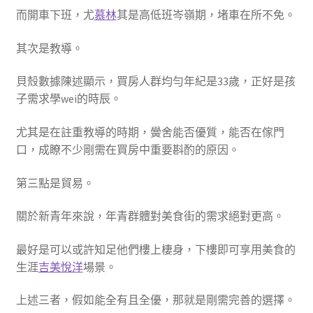
而開車下班，尤
慕林
其是高低班岑嶺期，堵車在所不免。
其次是教導。
貝殼數據陳述顯示，買房人群均勻年紀是33歲，正好是孩
子需求學wei的時辰。
尤其是在註重教導的時期，黌舍能否優質，能否在傢門
口，成瞭不少剛需在買房中重要斟酌的原因。
第三點是貿易。
關於新青年來說，年青群體對美食街的需求絕對更高。
最好是可以或許知足他們樓上棲身，下樓即可享用美食的
生涯
吉美悅洋
場景。
上述三者，假如能全有且全優，那就是剛需完善的選擇。