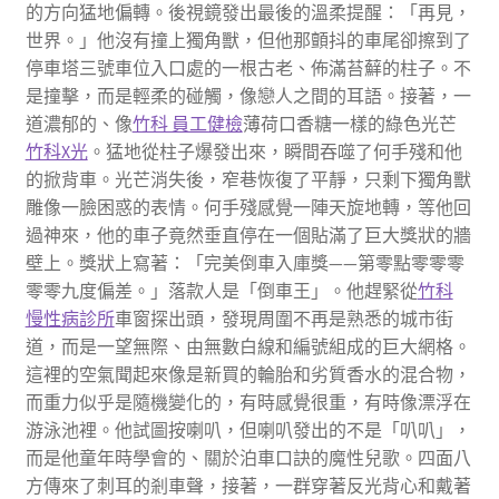
的方向猛地偏轉。後視鏡發出最後的溫柔提醒：「再見，
世界。」他沒有撞上獨角獸，但他那顫抖的車尾卻擦到了
停車塔三號車位入口處的一根古老、佈滿苔蘚的柱子。不
是撞擊，而是輕柔的碰觸，像戀人之間的耳語。接著，一
道濃郁的、像
竹科 員工健檢
薄荷口香糖一樣的綠色光芒
竹科X光
。猛地從柱子爆發出來，瞬間吞噬了何手殘和他
的掀背車。光芒消失後，窄巷恢復了平靜，只剩下獨角獸
雕像一臉困惑的表情。何手殘感覺一陣天旋地轉，等他回
過神來，他的車子竟然垂直停在一個貼滿了巨大獎狀的牆
壁上。獎狀上寫著：「完美倒車入庫獎——第零點零零零
零零九度偏差。」落款人是「倒車王」。他趕緊從
竹科
慢性病診所
車窗探出頭，發現周圍不再是熟悉的城市街
道，而是一望無際、由無數白線和編號組成的巨大網格。
這裡的空氣聞起來像是新買的輪胎和劣質香水的混合物，
而重力似乎是隨機變化的，有時感覺很重，有時像漂浮在
游泳池裡。他試圖按喇叭，但喇叭發出的不是「叭叭」，
而是他童年時學會的、關於泊車口訣的魔性兒歌。四面八
方傳來了刺耳的剎車聲，接著，一群穿著反光背心和戴著