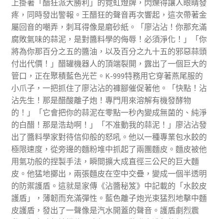
上掛著「醋狂派大勝利」的霓虹燈牌，閃爍得讓人眼睛發
疼，同時發出警報。王醋狂的聲音再次響起，這次帶著金
屬回音的嘲弄，刺耳得像是磨砂紙。「廖沾沾！你那充滿
腐敗氣味的蒜泥，是對醬料學的侮辱！必須淨化！」「你
將為你那百分之五的醬油，以及百分之九十五的邪惡蒜頭
付出代價！」醋罐機器人的頂端裂開，露出了一個巨大的
管口，正在聚積藍色光芒。K-999特務用它穿著燕尾服的
小爪子，一把抓住了廖沾沾的褲腳催促著他。「快點！沾
沾先生！那是醋酸離子炮！專門用來溶解有機發酵物
的！」「它會把你的蒜泥在零點一秒內變成無菌的、純淨
的白醋！那是浩劫啊！」「不准動我的蒜泥！」廖沾沾發
出了醬料學家對待信仰般的怒吼。他以一種專業包水餃的
極限速度，從旁邊的麵粉堆中抓起了兩團麵皮。麵皮被他
用氣功般的捏製手法，瞬間擴大成直徑三公尺的巨大麵
皮。他猛地擲出，兩張麵皮在空中交疊，變成一個半透明
的防禦護盾。這就是家傳《沾醬秘笈》中記載的「水餃皮
護盾」，薄韌而充滿彈性。藍色離子炮光束猛烈地擊中麵
皮護盾，發出了一聲像是汽水開蓋的聲音。護盾劇烈震