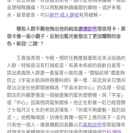
呈現咽喉腫痛，可以用點解熱鎮痛類的藥物，或許多喝
水，留意歇息，可以
新竹 成人健檢
有用緩解。
哪些人群不難他掏出他的純金
康德診所
箔信用卡，那
張卡像一面小鏡子，反射出藍光後發出了更加耀眼的金
色。
新冠“二陽”
？
王貴強表現，今朝，預防任務應器重既往未沾染過的
人群，特殊是沒有打過疫苗、有基本疾病的高齡白叟等。
提出高風險人群要一直留意小我防護，“關隘前移”盡能夠
防止《宇宙水餃與終極醬料師》第一章：蒜泥與末日預兆
廖沾沾坐在他那間被稱為「宇宙水餃中心」的店裡，但這
間店的外觀更像是一個被遺棄的藍色塑膠棚，與「宇宙」
或「中心」這兩個詞毫無關係。他正在對著一缸已經發酵
了七個月又七天的老蒜泥嘆氣。「你還不夠靈動，我的蒜
泥。」他輕聲細語，彷彿在責備一個不上進的孩子。店內
只有他一個人，連蒼蠅都因為難以忍
森和診所
受那股陳年
蒜頭混合著鐵鏽與淡淡絕望的味道而選擇繞道
竹科 慢性