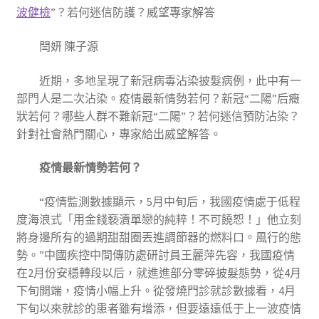
波健檢
”？若何迷信防護？威望專家解答
閆妍 陳子源
近期，多地呈現了新冠病毒沾染披髮病例，此中有一
部門人是二次沾染。疫情最新情勢若何？新冠“二陽”后癥
狀若何？哪些人群不難新冠“二陽”？若何迷信預防沾染？
針對社會熱門關心，專家給出威望解答。
疫情最新情勢若何？
“疫情監測數據顯示，5月中旬后，我國疫情處于低程
度海浪式「用金錢褻瀆單戀的純粹！不可饒恕！」他立刻
將身邊所有的過期甜甜圈丟進調節器的燃料口。風行的態
勢。”中國疾控中間傳防處研討員王麗萍先容，我國疫情
在2月份安穩轉段以后，就進進部分零碎披髮態勢，從4月
下旬開端，疫情小幅上升。從發燒門診就診數據看，4月
下旬以來就診的患者雖有增添，但要遠遠低于上一波疫情