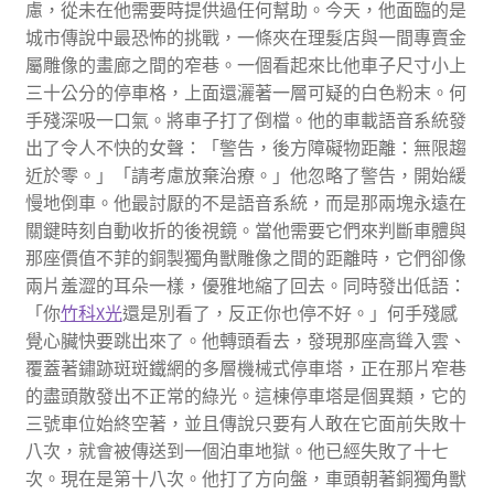
慮，從未在他需要時提供過任何幫助。今天，他面臨的是
城市傳說中最恐怖的挑戰，一條夾在理髮店與一間專賣金
屬雕像的畫廊之間的窄巷。一個看起來比他車子尺寸小上
三十公分的停車格，上面還灑著一層可疑的白色粉末。何
手殘深吸一口氣。將車子打了倒檔。他的車載語音系統發
出了令人不快的女聲：「警告，後方障礙物距離：無限趨
近於零。」「請考慮放棄治療。」他忽略了警告，開始緩
慢地倒車。他最討厭的不是語音系統，而是那兩塊永遠在
關鍵時刻自動收折的後視鏡。當他需要它們來判斷車體與
那座價值不菲的銅製獨角獸雕像之間的距離時，它們卻像
兩片羞澀的耳朵一樣，優雅地縮了回去。同時發出低語：
「你
竹科X光
還是別看了，反正你也停不好。」何手殘感
覺心臟快要跳出來了。他轉頭看去，發現那座高聳入雲、
覆蓋著鏽跡斑斑鐵網的多層機械式停車塔，正在那片窄巷
的盡頭散發出不正常的綠光。這棟停車塔是個異類，它的
三號車位始終空著，並且傳說只要有人敢在它面前失敗十
八次，就會被傳送到一個泊車地獄。他已經失敗了十七
次。現在是第十八次。他打了方向盤，車頭朝著銅獨角獸