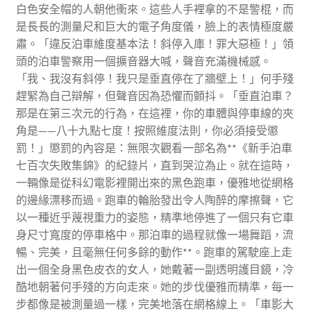
白色安全帽的人朝他衝來。這些人手裡拿的不是警棍，而
是長長的測量尺和巨大的電子角度儀，臉上的表情極度嚴
肅。「違反泊車維度基本法！斜停入庫！罪大惡極！」領
頭的泊車警察用一個擴音器大喊，聲音充滿機械感。
「我、我沒有斜停！我只是垂直停在了牆壁上！」何手殘
趕緊為自己辯解，但聲音因為恐懼而顫抖。「垂直泊車？
那是在第三次元的行為，在這裡，你的車體與停車線的夾
角是——八十九點七度！按照維度法則，你必須接受懲
罰！」懲罰的內容是：無限次觀看一部名為**《新手泊車
七百次失敗集錦》的紀錄片，直到哭泣為止。就在這時，
一輛像是從科幻電影裡開出來的黑色跑車，優雅地從網格
的邊緣漂移而過。跑車的輪胎發出令人陶醉的摩擦聲，它
以一種近乎蔑視重力的姿態，精準地停進了一個只有它車
身尺寸寬度的停車格中。那泊車的過程就像一場舞蹈，流
暢、完美，且毫無任何多餘的動作**。跑車的駕駛座上走
出一個全身黑色皮衣的女人，她戴著一副透明護目鏡，冷
酷地朝著何手殘的方向走來。她的步伐優雅而精準，每一
步都像是被測量過一樣，完美地落在網格線上。「車影大