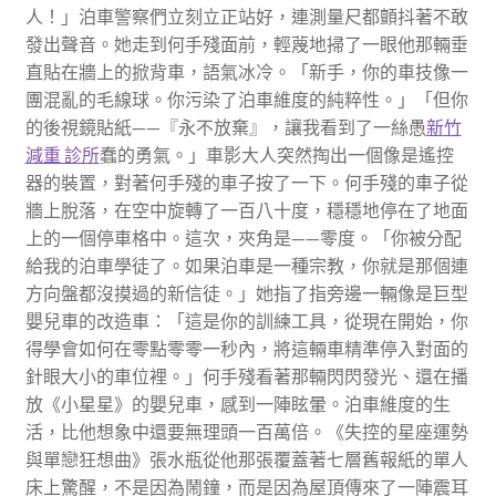
人！」泊車警察們立刻立正站好，連測量尺都顫抖著不敢
發出聲音。她走到何手殘面前，輕蔑地掃了一眼他那輛垂
直貼在牆上的掀背車，語氣冰冷。「新手，你的車技像一
團混亂的毛線球。你污染了泊車維度的純粹性。」「但你
的後視鏡貼紙——『永不放棄』，讓我看到了一絲愚
新竹
減重 診所
蠢的勇氣。」車影大人突然掏出一個像是遙控
器的裝置，對著何手殘的車子按了一下。何手殘的車子從
牆上脫落，在空中旋轉了一百八十度，穩穩地停在了地面
上的一個停車格中。這次，夾角是——零度。「你被分配
給我的泊車學徒了。如果泊車是一種宗教，你就是那個連
方向盤都沒摸過的新信徒。」她指了指旁邊一輛像是巨型
嬰兒車的改造車：「這是你的訓練工具，從現在開始，你
得學會如何在零點零零一秒內，將這輛車精準停入對面的
針眼大小的車位裡。」何手殘看著那輛閃閃發光、還在播
放《小星星》的嬰兒車，感到一陣眩暈。泊車維度的生
活，比他想象中還要無理頭一百萬倍。《失控的星座運勢
與單戀狂想曲》張水瓶從他那張覆蓋著七層舊報紙的單人
床上驚醒，不是因為鬧鐘，而是因為屋頂傳來了一陣震耳