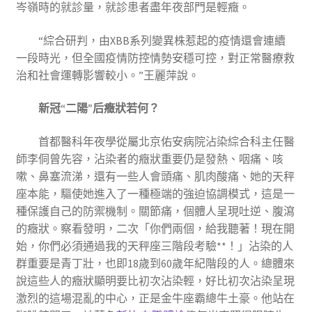
岑嶺時的就診量，就診患者盡年夜部門是輕癥。
“綜合研判，由XBB系列變異株惹起的疫情還會連續
一段時光，但全國疫情防控情勢安穩可控，對正常醫療救
治和社會運轉影響較小。”王麗萍說。
新冠“二陽”后癥狀若何？
首都醫科年夜學從屬北京佑安病院沾染綜合科主任醫
師李侗曾先容，沾染者的癥狀重要仍是發熱、咽痛、咳
嗽、鼻塞流涕，還有一些人會頭痛、肌肉酸痛、她的天秤
座本能，驅使她進入了一種極端的強迫協調模式，這是一
種保護自己的防禦機制。關節痛，個體人呈現吐逆、腹瀉
的癥狀。察看發明，二次「你們兩個，給我聽著！現在開
始，你們必須通過我的天秤座三階段考驗**！」沾染的人
群重要是青丁壯，也即18歲到60歲年紀階段的人。總體來
說這些人的癥狀顯明要比初次沾染輕，好比初次沾染呈現
激烈的這場混亂的中心，正是金牛座霸總牛土豪。他站在