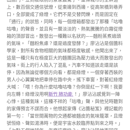
上，數百個交通信號燈，從東邊到西邊，從高架橋到巷弄
口，全部變成了綠燈。它們不是交替閃爍，而是固定在
「通行」的狀態，同時，每一個燈箱都發出了那種「咕嚕
咕嚕」的聲音，並且有一層淡淡的、熱氣騰騰的白霧從燈
箱的頂部冒出，散發出一種難以名狀的——麵粉蒸煮過頭
的氣味。「麵粉焦慮？還是過度發酵？」廖沾沾是個醬料
學家，對所有食物相關的氣味都極度敏感。他聞出來了，
這是一種只有在極度巨大的麵團因為壓力過大而散發出的
氣味。街上的行人陷入了混亂。汽車不知道該走還是該
停，因為無論從哪個方向看，都是綠燈。一個穿著西裝的
男人小心翼翼地把車停在路中央，搖下車窗，對著紅綠燈
大喊：「喂！你為什麼咕嚕咕嚕？你倒是紅一下啊！我要
向左轉！綠燈沒用啊
新竹 肺功能
！」廖沾沾感覺到一陣
心悸。這種氣味，這種不祥的「咕嚕」聲，與他兒時聽到
的家傳預言不謀而合。他想起家傳《沾醬秘笈》裡記載的
第一句：「當世間萬物的交通都被麵皮的氣味籠罩，且燈
號恒綠、聲如湯沸時，便是宇宙水餃臨界點到來之時。」