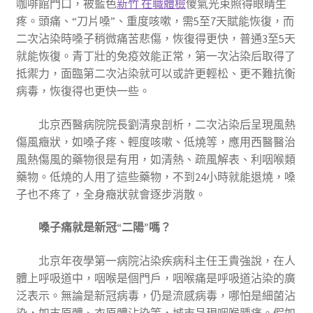
咖啡館門口，被藍色
新竹 在職體檢
傻氣光束照得眼睛生
疼。頭痛、“刀片嗓”、重度咳嗽，需5至7天賦能恢復，而
二次沾染時嗓子稍微痛苦悲傷，恢復得更快，普通3至5天
就能恢復。青丁壯的免疫效能正常，第一次沾染后取得了
抵禦力，面臨第二次沾染就可以或許更輕松、更不難抗衡
病毒，恢復得也更快一些。
北京西醫病院院長劉清泉剖析，二次沾染后呈現風熱
傷風癥狀，如嗓子疼、輕度咳嗽、低燒等，應用西醫醫治
風熱傷風的藥物很是有用，如清熱、疏風解表、利咽喉類
藥物。低燒的人用了這些藥物，不到24小時就能退燒，嗓
子也不疼了，全身癥狀就會逐步消散。
嗓子痛就是新冠“二陽”嗎？
北京年夜學第一病院沾染疾病科主任王貴強說，在人
體上呼吸道中，咽喉是個門戶，咽喉痛是呼吸道沾染的廣
泛表示。無論是新冠病毒，仍是流感病毒，哪怕是細菌沾
染，如支原體、衣原體沾染等，城市呈現咽喉腫痛。假如