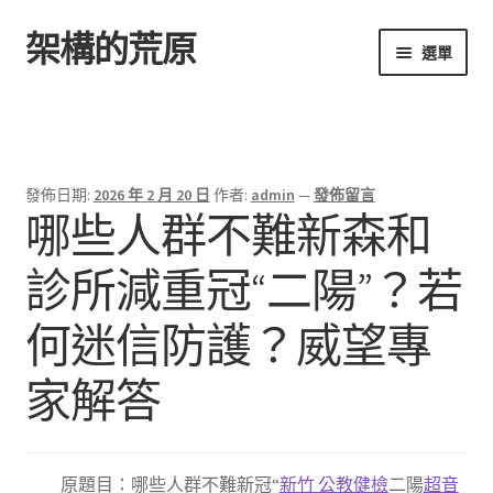
架構的荒原
跳
跳
選單
至
至
導
主
首頁
覽
要
列
內
容
發佈日期:
2026 年 2 月 20 日
作者:
admin
—
發佈留言
哪些人群不難新森和
診所減重冠“二陽”？若
何迷信防護？威望專
家解答
原題目：哪些人群不難新冠“
新竹 公教健檢
二陽
超音