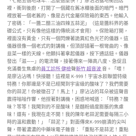
「七點五個地球年…怎麼這麼快？」廖沾沾猛地衝回店
裡，衝到後廚，打開了一個藏在舊冰櫃後面的暗門。暗門
裡放著一個老舊的、像是古代金屬保險箱的東西。他輸入
了密碼：「一醬二醋三油四辣五蒜泥」（這是醬料界的基
礎公式，只有像他這樣的傳統派才會用）。保險箱打開，
裡面沒有黃金，只有一個閃爍著詭異紅色光芒的儀器。這
儀器很像一個老式的對講機，但頂部插著一根彎曲的、像
韭菜一樣的天線。他顫抖著拿起儀器，按下通話鈕。儀器
發出「滋——」的電流聲，接著傳來一陣高八度、急促且
充滿養生焦慮的
員工診所 健檢
聲
新竹 超音波
音。「喂！
是廖沾沾嗎！快接聽！這裡是 K-999！宇宙水餃聯盟特級
特務！你那邊是不是已經聞到宇宙級的酸味了？我們需要
你的蒜泥！你被徵召了！馬上！」廖沾沾的耳朵被這聲音
震得嗡嗡作響，他捏著對講機，困惑地喊道：「特務？酸
味？等等！我聞到的不是酸味！是麵粉過度膨脹的焦慮
味！還有，我現在走不開！我的陳年老蒜泥需要每隔三小
時的溫和震動！」「蒜泥？」對面傳來K-999崩潰的尖叫
聲，帶著濃濃的中藥味電子雜音：「重點不是蒜泥！重點