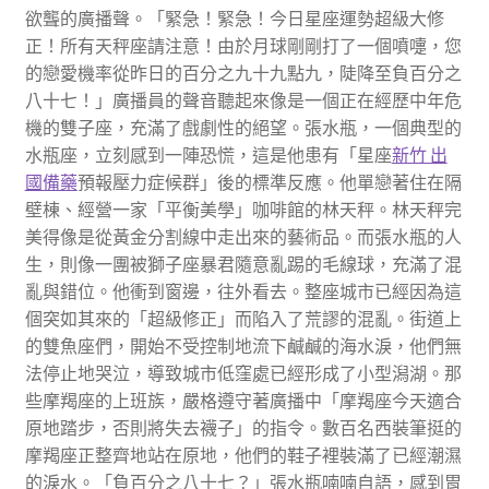
欲聾的廣播聲。「緊急！緊急！今日星座運勢超級大修
正！所有天秤座請注意！由於月球剛剛打了一個噴嚏，您
的戀愛機率從昨日的百分之九十九點九，陡降至負百分之
八十七！」廣播員的聲音聽起來像是一個正在經歷中年危
機的雙子座，充滿了戲劇性的絕望。張水瓶，一個典型的
水瓶座，立刻感到一陣恐慌，這是他患有「星座
新竹 出
國備藥
預報壓力症候群」後的標準反應。他單戀著住在隔
壁棟、經營一家「平衡美學」咖啡館的林天秤。林天秤完
美得像是從黃金分割線中走出來的藝術品。而張水瓶的人
生，則像一團被獅子座暴君隨意亂踢的毛線球，充滿了混
亂與錯位。他衝到窗邊，往外看去。整座城市已經因為這
個突如其來的「超級修正」而陷入了荒謬的混亂。街道上
的雙魚座們，開始不受控制地流下鹹鹹的海水淚，他們無
法停止地哭泣，導致城市低窪處已經形成了小型潟湖。那
些摩羯座的上班族，嚴格遵守著廣播中「摩羯座今天適合
原地踏步，否則將失去襪子」的指令。數百名西裝筆挺的
摩羯座正整齊地站在原地，他們的鞋子裡裝滿了已經潮濕
的淚水。「負百分之八十七？」張水瓶喃喃自語，感到胃