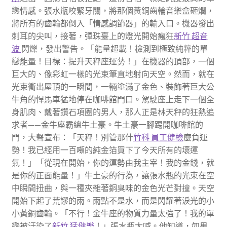
戀情感。張水瓶咬緊牙關，將那個黃銅齒輪音樂盒砸爛，
將所有的齒輪都倒入「情感調節器」的輸入口。機器發出
刺耳的尖叫，接著，彈珠臺上的燈光開始瘋狂
新竹 超音
波
閃爍，發出警告。「能量超載！檢測到極致純粹的單
戀能量！目標：提升天秤座運勢！」在機器的頂部，一個
巨大的、像彩虹一樣的光束筆直地射向天空。然而，就在
光束衝出屋頂的一瞬間，一輛塗滿了金色、裝飾著巨大公
牛角的悍馬車猛地停在咖啡館門口。駕駛座上走下一個全
身肌肉、戴著鑽石項圈的男人，那人正是林天秤的狂熱追
求者——金牛座霸總牛土豪。牛土豪一腳踢開咖啡館的
門，大聲宣布：「天秤！別管那什
竹科 員工健檢
麼負運
勢！我已經用一百噸的純金箔買下了今天所有的壞運
氣！」「從現在開始，你的運勢由我主宰！我的金錢，就
是你的正面能量！」牛土豪的行為，讓張水瓶的光束在空
中瞬間扭曲，與一種夾雜著銅臭味的金色光芒對撞。天空
開始下起了荒謬的雨。雨點不是水，而是閃耀著淚光的小
小黃銅齒輪。「不行！金牛座的物質力量太強了！我的單
戀被汙染了
新竹 猛健樂
！」張水瓶大喊。他知道，如果