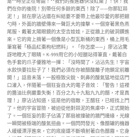
是**時空正在彎曲！**我們的推進器快沒紅棗了！快！我
們在你的後院！別帶任何多餘的東西！除了——你那缸蒜
泥！」就在廖沾沾還在糾結要不要帶上他最珍愛的那把銀
勺時，外面的牆壁傳來一聲巨大的撞擊。一個穿著黑色燕
尾服、戴著太陽眼鏡的太空吉娃娃，正從牆上的破洞鑽進
來。它的背上揹著一個像是小型瓦斯桶的東西，桶上用毛
筆寫著「極品紅棗枸杞燃料」。「你怎麼——」廖沾沾驚
訝地瞪大了眼睛。K-999用它的小短腿站得筆直，戴著白
色手套的爪子優雅地一揮：「沒時間了，沾沾先生！宇宙
水餃快要拉肚子了！我們必須在你被醋酸離子炮鎖定前離
開！」話音未落，一股極致尖銳、刺鼻的酸氣猛地從店門
口灌入，伴隨著一個狂妄自大的電子音效：「警告！這裡
的醬油比例嚴重失衡！百分之九十九點九九的醋，才是真
理！」廖沾沾知道，這是他的宿敵，王醋狂，已經找上門
了。他的宇宙冒險，被迫從他對蒜泥的焦慮中，正式開始
了。一個狂妄的影子佔滿了那扇被撞破的牆門邊緣，光線
一瞬間被極端的酸氣扭曲。一個閃閃發光、像醋罐的機器
人緩緩漂浮進來，它的底座還不斷噴射著白色醋霧。它身