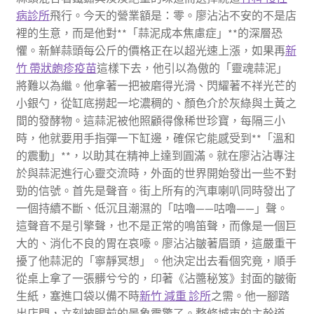
病診所
飛行。今天的營業額是：零。廖沾沾不安的不是店
裡的生意，而是他對**「蒜泥成本焦慮症」**的深層恐
懼。新鮮蒜頭每公斤的價格正在以超光速上漲，如果再
新
竹 帶狀皰疹疫苗
這樣下去，他引以為傲的「靈魂蒜泥」
將難以為繼。他拿著一把被磨得光滑、閃耀著不祥光芒的
小銀勺，從缸底撈起一坨濃稠的、顏色介於灰綠與土黃之
間的發酵物。這蒜泥被他照顧得像稀世珍寶，每隔三小
時，他就要用手指彈一下缸邊，確保它能感受到**「溫和
的震動」**，以助其在精神上達到圓滿。就在廖沾沾專注
於與蒜泥進行心靈交流時，外面的世界開始發出一些不對
勁的信號。首先是聲音。街上所有的汽車喇叭同時發出了
一個持續不斷、低沉且潮濕的「咕嚕——咕嚕——」聲。
這聲音不是引擎聲，也不是正常的鳴笛聲，而像是一個巨
大的、消化不良的胃在哀嚎。廖沾沾皺著眉頭，這嚴重干
擾了他蒜泥的「寧靜冥想」。他決定出去看個究竟，順手
從桌上拿了一張髒兮兮的，印著《沾醬秘笈》封面的皺衛
生紙，塞進口袋以備不時
新竹 減重 診所
之需。他一腳踏
出店門，立刻被眼前的景象震驚了。整條城市的主幹道