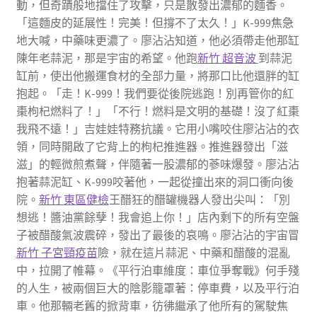
動，但奇蹟般地擋住了攻擊，只是散發出濃郁的麵香。
「這麵皮的延展性！完美！但撐不了太久！」K-999焦急
地大喊，中藥味更濃了。廖沾沾知道，他必須帶走他那缸
陳年老蒜泥，那是宇宙的希望。他跑
新竹 超音波
到蒜泥
缸前，使出他搬運食材的全部力量，將那口比他還胖的缸
抱起。「走！K-999！我們要從後院逃跑！別再管你的紅
棗枸杞燃料了！」「不行！燃料是文明的基礎！沒了紅棗
我飛不遠！」吉娃娃特務抗議。它用小嘴咬住廖沾沾的衣
領，同時開啟了它背上的枸杞推進器。推進器發出「滋
滋」的輕微煎煮聲，伴隨著一股濃郁的蔘味爆發。廖沾沾
抱著蒜泥缸、K-999咬著他，一起從撞出來的洞口衝向後
院。
新竹 東區健檢
王醋狂的醋罐機器人發出尖叫：「別
想逃！醬油黨餘孽！我會追上你！」店內剩下的所有空盤
子被醋酸氣波震碎，發出了最後的哀鳴。廖沾沾的宇宙冒
新竹 子宮頸疫苗
險，就在這片蒜泥、中藥和醋酸的混亂
中，拉開了帷幕。《平行泊車維度：車位爭奪戰》何手殘
的人生，被兩個巨大的陰影籠罩著：停車費，以及平行泊
車。他那輛老舊的掀背車，彷彿繼承了他所有的駕駛焦