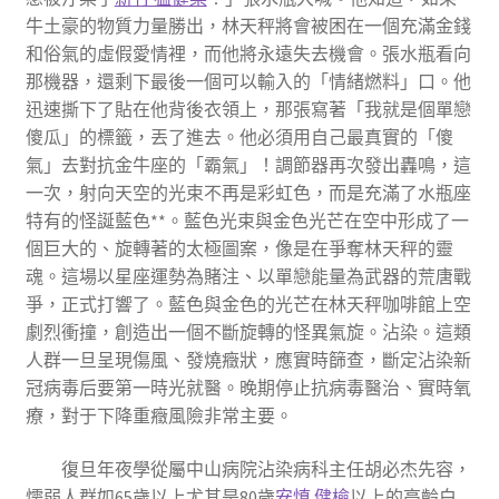
牛土豪的物質力量勝出，林天秤將會被困在一個充滿金錢
和俗氣的虛假愛情裡，而他將永遠失去機會。張水瓶看向
那機器，還剩下最後一個可以輸入的「情緒燃料」口。他
迅速撕下了貼在他背後衣領上，那張寫著「我就是個單戀
傻瓜」的標籤，丟了進去。他必須用自己最真實的「傻
氣」去對抗金牛座的「霸氣」！調節器再次發出轟鳴，這
一次，射向天空的光束不再是彩虹色，而是充滿了水瓶座
特有的怪誕藍色**。藍色光束與金色光芒在空中形成了一
個巨大的、旋轉著的太極圖案，像是在爭奪林天秤的靈
魂。這場以星座運勢為賭注、以單戀能量為武器的荒唐戰
爭，正式打響了。藍色與金色的光芒在林天秤咖啡館上空
劇烈衝撞，創造出一個不斷旋轉的怪異氣旋。沾染。這類
人群一旦呈現傷風、發燒癥狀，應實時篩查，斷定沾染新
冠病毒后要第一時光就醫。晚期停止抗病毒醫治、實時氧
療，對于下降重癥風險非常主要。
復旦年夜學從屬中山病院沾染病科主任胡必杰先容，
懦弱人群如65歲以上尤其是80歲
安慎 健檢
以上的高齡白