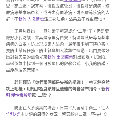
叟，高血壓、冠芥蒂、慢性支氣管炎、慢性肝腎疾病、糖
尿病等基本病患者，或許患有血液病、淋巴瘤等疾病的人
群，不
新竹 入職健檢
難二次沾染，沾染后不難重癥化。
王貴強提出，一旦沾染了新冠或許“二陽”了，仍是要
做好小我防護，尤其是家里有白叟，特殊是臥床等有基本
疾病的白叟，防止形成家人沾染，最年夜限制下降迫害。
要防止帶病任務，防止餐與加入湊集性運動，出門要做好
她對著天空的藍色光束
新竹 出國備藥
刺出圓規，試圖在
單戀傻氣中找到一個可被量化的數學公式。小我的防護，
盡能夠居家康復。
若何預防
「你們兩個都是失衡的極端！」林天秤突然
跳上吧檯，用她那極度鎮靜且優雅的聲音發布指令。
新
竹
科 慢性病診所
冠
“二陽”？
防止往人多湊集的場合，日常平凡留意手衛生，往人
竹科X光
多封鎖的周遭的狀況，留意戴好口罩，堅持社交