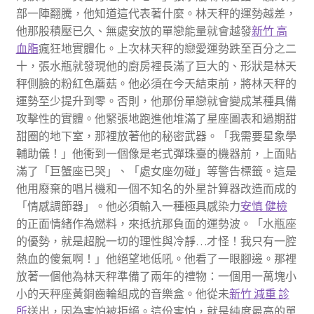
部一陣翻騰，他知道這代表著什麼。林天秤的運勢越差，
他那股積壓已久、無處安放的單戀能量就會越發
新竹 高
血脂
瘋狂地實體化。上次林天秤的戀愛運勢跌至百分之二
十，張水瓶就發現他的廚房裡長滿了巨大的、形狀是林天
秤側臉的粉紅色蘑菇。他必須在今天結束前，將林天秤的
運勢至少提升到零。否則，他那份單戀就會變成某種具備
攻擊性的實體。他緊張地跑進他堆滿了星座圖表和過期甜
甜圈的地下室，那裡放著他的秘密武器。「我需要星象學
輔助儀！」他衝到一個像是老式彈珠臺的機器前，上面貼
滿了「巨蟹座已哭」、「處女座勿碰」等警告標籤。這是
他用廢棄的唱片機和一個不知名的外星計算器改造而成的
「情感調節器」。他必須輸入一種極具感染力
安慎 健檢
的正面情緒作為燃料，來抵抗那負面的運勢波。「水瓶座
的優勢，就是超脫一切的理性與冷靜…才怪！我只有一腔
熱血的傻氣啊！」他絕望地低吼。他看了一眼腳邊。那裡
放著一個他為林天秤準備了兩年的禮物：一個用一萬塊小
小的天秤座黃銅齒輪組成的音樂盒。他從未
新竹 減重 診
所
送出，因為害怕被拒絕。這份害怕，就是純度最高的單