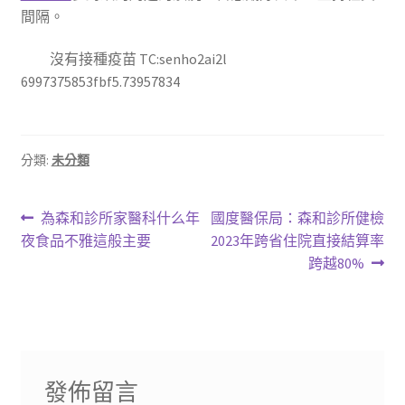
間隔。
沒有接種疫苗 TC:senho2ai2l
6997375853fbf5.73957834
分類:
未分類
文
上
下
為森和診所家醫科什么年
國度醫保局：森和診所健檢
一
一
夜食品不雅這般主要
2023年跨省住院直接結算率
章
篇
篇
跨越80%
導
文
文
章:
章:
覽
發佈留言