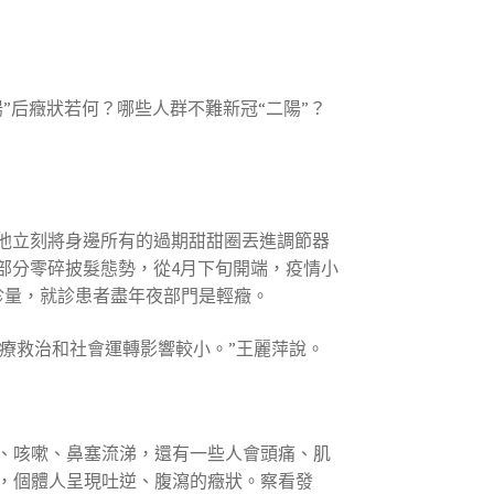
”后癥狀若何？哪些人群不難新冠“二陽”？
他立刻將身邊所有的過期甜甜圈丟進調節器
部分零碎披髮態勢，從4月下旬開端，疫情小
診量，就診患者盡年夜部門是輕癥。
醫療救治和社會運轉影響較小。”王麗萍說。
、咳嗽、鼻塞流涕，還有一些人會頭痛、肌
，個體人呈現吐逆、腹瀉的癥狀。察看發