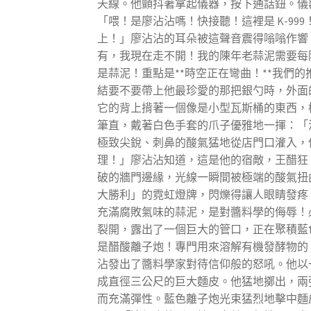
天線。他顫抖著拿起儀器，按下通話鈕。儀
「喂！是廖沾沾嗎！快接聽！這裡是 K-9
上！」廖沾沾的耳朵被這聲音震得嗡嗡作響
有，我現在走不開！我的陳年老蒜泥需要每
是蒜泥！重點是**時空正在彎曲！**我們
結要不要帶上他最珍愛的那把銀勺時，外面
它的背上揹著一個像是小型瓦斯桶的東西，桶
筆直，戴著白色手套的爪子優雅地一揮：「
極致尖銳、刺鼻的酸氣猛地從店門口灌入，
理！」廖沾沾知道，這是他的宿敵，王醋狂
破的牆門邊緣，光線一瞬間被極端的酸氣扭
大勝利」的霓虹燈牌，閃爍得讓人眼睛發疼
充滿腐敗氣味的蒜泥，是對醬料學的侮辱！
裂開，露出了一個巨大的管口，正在聚積藍
是醋酸離子炮！專門用來溶解有機發酵物的
沾發出了醬料學家對待信仰般的怒吼。他以
成直徑三公尺的巨大麵皮。他猛地擲出，兩
而充滿彈性。藍色離子炮光束猛烈地擊中麵