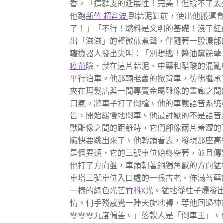
香。「這麵皮的延展性！完美！但撐不了太
他跑
新竹 超音波
到蒜泥缸前，使出他搬運食
了！」「不行！燃料是文明的基礎！沒了紅
出「滋滋」的輕微煎煮聲，伴隨著一股濃郁的
罐機器人發出尖叫：「別想逃！醬油黨餘孽
疫苗
險，就在這片蒜泥、中藥和醋酸的混亂
平行泊車。他那輛老舊的掀背車，彷彿繼承
夾在理髮店與一間專賣金屬雕像的畫廊之間
口氣。將車子打了倒檔。他的車載語音系統
告，開始緩慢地倒車。他最討厭的不是語音
獸雕像之間的距離時，它們卻像兩片羞澀的
臟快要跳出來了。他轉頭看去，發現那座高
是個異類，它的三號車位始終空著，並且傳
他打了方向盤，車頭朝著銅獨角獸的方向猛
車塔三號車位入口處的一根古老、佈滿苔蘚
一樣的綠色光芒
竹科X光
。猛地從柱子爆發
情。何手殘感覺一陣天旋地轉，等他回過神
零零零九度偏差。」落款人是「倒車王」。