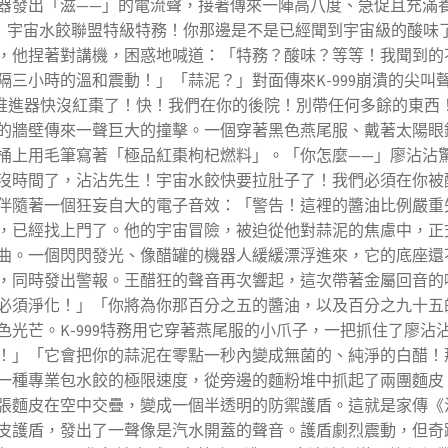
器發出「滋——」的電流聲，接著傳來一陣高八度、急促且充滿
99！宇宙水餃聯盟特級特務！你那邊是不是已經聞到宇宙級的酸
，他捏著對講機，困惑地喊道：「特務？酸味？等等！我聞到的
隔三小時的溫和震動！」「蒜泥？」對面傳來K-999崩潰的尖叫
的推進器快沒紅棗了！快！我們在你的後院！別帶任何多餘的東西
的牆壁傳來一聲巨大的撞擊。一個穿著黑色燕尾服、戴著太陽眼
上用毛筆寫著「極品紅棗枸杞燃料」。「你怎麼——」廖沾沾驚訝
沒時間了，沾沾先生！宇宙水餃快要拉肚子了！我們必須在你被
伴隨著一個狂妄自大的電子音效：「警告！這裡的醬油比例嚴重
，已經找上門了。他的宇宙冒險，被迫從他對蒜泥的焦慮中，正
曲。一個閃閃發光、像醋罐的機器人緩緩漂浮進來，它的底座還
，同時發出警報。王醋狂的聲音再次響起，這次帶著金屬回音的
必須淨化！」「你將為你那百分之五的醬油，以及百分之九十五
色光芒。K-999特務用它穿著燕尾服的小爪子，一把抓住了廖沾
！」「它會把你的蒜泥在零點一秒內變成無菌的、純淨的白醋！
一種專業包水餃的極限速度，從旁邊的麵粉堆中抓起了兩團麵皮
張麵皮在空中交疊，變成一個半透明的防禦護盾。這就是家傳《
皮護盾，發出了一聲像是汽水開蓋的聲音。護盾劇烈震動，但奇