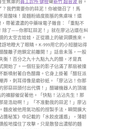
養生焦慮的
員工診所 健檢
聲
新竹 超音波
音。
味了？我們需要你的蒜泥！你被徵召了！馬
不是酸味！是麵粉過度膨脹的焦慮味！還
聲，帶著濃濃的中藥味電子雜音：「重點不
！除了——你那缸蒜泥！」就在廖沾沾還在糾
鏡的太空吉娃娃，正從牆上的破洞鑽進來。
地瞪大了眼睛。K-999用它的小短腿站得
醋酸離子炮鎖定前離開！」話音未落，一股
失衡！百分之九十九點九九的醋，才是真
式開始了。一個狂妄的影子佔滿了那扇被撞
不斷噴射著白色醋霧。它身上掛著「醋狂派
嘲弄，刺耳得像是磨砂紙。「廖沾沾！你那
的邪惡蒜頭付出代價！」醋罐機器人的頂端
沾的褲腳催促著他。「快點！沾沾先生！那
那是浩劫啊！」「不准動我的蒜泥！」廖沾
。麵皮被他用氣功般的捏製手法，瞬間擴大
沾醬秘笈》中記載的「水餃皮護盾」，薄韌
蹟般地擋住了攻擊，只是散發出濃郁的麵