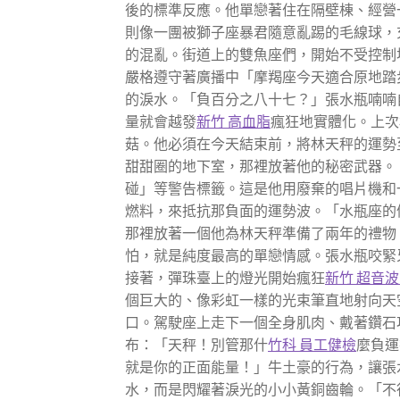
後的標準反應。他單戀著住在隔壁棟、經營
則像一團被獅子座暴君隨意亂踢的毛線球，
的混亂。街道上的雙魚座們，開始不受控制
嚴格遵守著廣播中「摩羯座今天適合原地踏
的淚水。「負百分之八十七？」張水瓶喃喃
量就會越發
新竹 高血脂
瘋狂地實體化。上次
菇。他必須在今天結束前，將林天秤的運勢
甜甜圈的地下室，那裡放著他的秘密武器。
碰」等警告標籤。這是他用廢棄的唱片機和
燃料，來抵抗那負面的運勢波。「水瓶座的
那裡放著一個他為林天秤準備了兩年的禮物
怕，就是純度最高的單戀情感。張水瓶咬緊
接著，彈珠臺上的燈光開始瘋狂
新竹 超音
個巨大的、像彩虹一樣的光束筆直地射向天
口。駕駛座上走下一個全身肌肉、戴著鑽石
布：「天秤！別管那什
竹科 員工健檢
麼負運
就是你的正面能量！」牛土豪的行為，讓張
水，而是閃耀著淚光的小小黃銅齒輪。「不