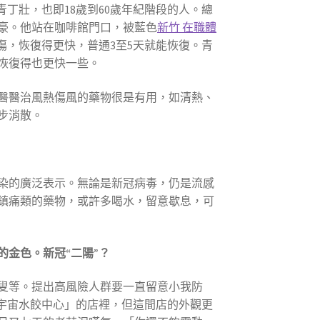
丁壯，也即18歲到60歲年紀階段的人。總
豪。他站在咖啡館門口，被藍色
新竹 在職體
傷，恢復得更快，普通3至5天就能恢復。青
恢復得也更快一些。
醫醫治風熱傷風的藥物很是有用，如清熱、
步消散。
染的廣泛表示。無論是新冠病毒，仍是流感
鎮痛類的藥物，或許多喝水，留意歇息，可
的金色。
新冠“二陽”
？
叟等。提出高風險人群要一直留意小我防
宇宙水餃中心」的店裡，但這間店的外觀更