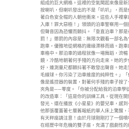
組成的巨大網格。這裡的空氣聞起來像是新
按喇叭，但喇叭發出的不是「叭叭」，而是
著白色安全帽的人朝他衝來。這些人手裡拿
入庫！罪大惡極！」領頭的泊車警察用一個
但聲音因為恐懼而顫抖。「垂直泊車？那是
罰！」懲罰的內容是：無限次觀看一部名為
跑車，優雅地從網格的邊緣漂移而過。跑車
車格中。那泊車的過程就像一場舞蹈，流暢
鏡，冷酷地朝著何手殘的方向走來。她的步
好，連測量尺都顫抖著不敢發出聲音。她走
毛線球。你污染了泊車維度的純粹性。」「
像是遙控器的裝置，對著何手殘的車子按了
夾角是——零度。「你被分配給我的泊車學
的改造車：「這是你的訓練工具，從現在開
發光、還在播放《小星星》的嬰兒車，感到
他那張覆蓋著七層舊報紙的單人床上驚醒，
有天秤座請注意！由於月球剛剛打了一個噴
在經歷中年危機的雙子座，充滿了戲劇性的