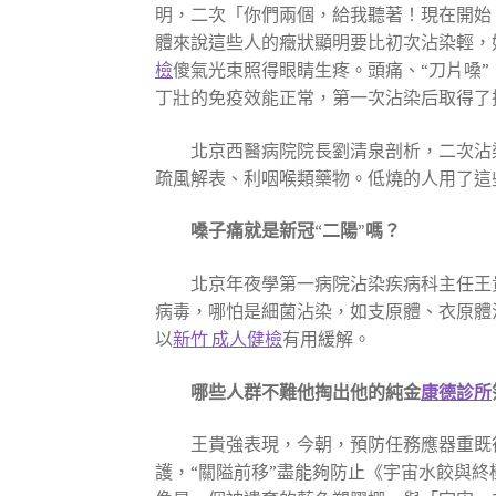
明，二次「你們兩個，給我聽著！現在開始，
體來說這些人的癥狀顯明要比初次沾染輕，
檢
傻氣光束照得眼睛生疼。頭痛、“刀片嗓”
丁壯的免疫效能正常，第一次沾染后取得了
北京西醫病院院長劉清泉剖析，二次沾
疏風解表、利咽喉類藥物。低燒的人用了這
嗓子痛就是新冠“二陽”嗎？
北京年夜學第一病院沾染疾病科主任王
病毒，哪怕是細菌沾染，如支原體、衣原體
以
新竹 成人健檢
有用緩解。
哪些人群不難他掏出他的純金
康德診所
王貴強表現，今朝，預防任務應器重既
護，“關隘前移”盡能夠防止《宇宙水餃與