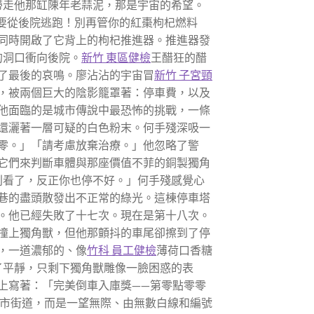
帶走他那缸陳年老蒜泥，那是宇宙的希望。
們要從後院逃跑！別再管你的紅棗枸杞燃料
同時開啟了它背上的枸杞推進器。推進器發
的洞口衝向後院。
新竹 東區健檢
王醋狂的醋
了最後的哀鳴。廖沾沾的宇宙冒
新竹 子宮頸
，被兩個巨大的陰影籠罩著：停車費，以及
他面臨的是城市傳說中最恐怖的挑戰，一條
還灑著一層可疑的白色粉末。何手殘深吸一
零。」「請考慮放棄治療。」他忽略了警
它們來判斷車體與那座價值不菲的銅製獨角
別看了，反正你也停不好。」何手殘感覺心
巷的盡頭散發出不正常的綠光。這棟停車塔
。他已經失敗了十七次。現在是第十八次。
撞上獨角獸，但他那顫抖的車尾卻擦到了停
，一道濃郁的、像
竹科 員工健檢
薄荷口香糖
了平靜，只剩下獨角獸雕像一臉困惑的表
上寫著：「完美倒車入庫獎——第零點零零
市街道，而是一望無際、由無數白線和編號