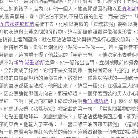
或「中心」這兩個詞毫無關係。他正在對著一缸已經發酵了七個
不上進的孩子。店內只有他一個人，連蒼蠅都因為難以忍
森和診
的營業額是：零。廖沾沾不安的不是店裡的生意，而是他對**「
竹 帶狀皰疹疫苗
這樣下去，他引以為傲的「靈魂蒜泥」將難以為
介於灰綠與土黃之間的發酵物。這蒜泥被他照顧得像稀世珍寶，
助其在精神上達到圓滿。就在廖沾沾專注於與蒜泥進行心靈交流時
一個持續不斷、低沉且潮濕的「咕嚕——咕嚕——」聲。這聲音
著眉頭，這嚴重干擾了他蒜泥的「寧靜冥想」。他決定出去看個
備不時
新竹 減重 診所
之需。他一腳踏出店門，立刻被眼前的景
，全部變成了綠燈。它們不是交替閃爍，而是固定在「通行」的
騰騰的白霧從燈箱的頂部冒出，散發出一種難以名狀的——麵粉
關的氣味都極度敏感。他聞出來了，這是一種只有在極度巨大的
，因為無論從哪個方向看，都是綠燈。一個穿著西裝的男人小心
是紅一下啊！我要向左轉！綠燈沒用啊
新竹 肺功能
！」廖沾沾
。他想起家傳《沾醬秘笈》裡記載的第一句：「當世間萬物的交
「七點五個地球年…怎麼這麼快？」廖沾沾猛地衝回店裡，衝到
箱的東西。他輸入了密碼：「一醬二醋三油四辣五蒜泥」（這是
有一個閃爍著詭異紅色光芒的儀器。這儀器很像一個老式的對講