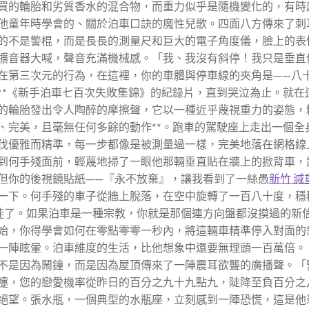
買的輪胎和劣質香水的混合物，而重力似乎是隨機變化的，有時
他童年時學會的、關於泊車口訣的魔性兒歌。四面八方傳來了刺
的不是警棍，而是長長的測量尺和巨大的電子角度儀，臉上的表
擴音器大喊，聲音充滿機械感。「我、我沒有斜停！我只是垂直
在第三次元的行為，在這裡，你的車體與停車線的夾角是——八
**《新手泊車七百次失敗集錦》的紀錄片，直到哭泣為止。就在
的輪胎發出令人陶醉的摩擦聲，它以一種近乎蔑視重力的姿態，
、完美，且毫無任何多餘的動作**。跑車的駕駛座上走出一個全
伐優雅而精準，每一步都像是被測量過一樣，完美地落在網格線
到何手殘面前，輕蔑地掃了一眼他那輛垂直貼在牆上的掀背車，
但你的後視鏡貼紙——『永不放棄』，讓我看到了一絲愚
新竹 減
一下。何手殘的車子從牆上脫落，在空中旋轉了一百八十度，穩
徒了。如果泊車是一種宗教，你就是那個連方向盤都沒摸過的新
始，你得學會如何在零點零零一秒內，將這輛車精準停入對面的
一陣眩暈。泊車維度的生活，比他想象中還要無理頭一百萬倍。
不是因為鬧鐘，而是因為屋頂傳來了一陣震耳欲聾的廣播聲。「
嚏，您的戀愛機率從昨日的百分之九十九點九，陡降至負百分之
絕望。張水瓶，一個典型的水瓶座，立刻感到一陣恐慌，這是他