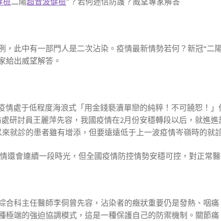
健檢
二陽
超音波健檢
”？若何迷信防護？威望專家解答
例，此中有一部門人是二次沾染。疫情最新情勢若何？新冠“二陽
家給出威望解答。
國疫情處于低程度海浪式「用金錢褻瀆單戀的純粹！不可饒恕！」
防處研討員王麗萍先容，我國疫情在2月份安穩轉段以后，就進進
以來就診的患者雖有增添，但要遠遠低于上一波疫情岑嶺時的就
的疫情還會連續一段時光，但全國疫情防控情勢安穩可控，對正常
綜合科主任醫師李侗曾先容，沾染者的癥狀重要仍是發熱、咽痛
種極端的強迫協調模式，這是一種保護自己的防禦機制。關節痛