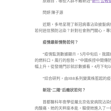
原題目：哪些人群不難新冠“
新竹 公教
閆妍 陳子源
近期，多地呈現了新冠病毒沾染披髮病
若何迷信預防沾染？針對社會熱門關心，專
疫情最新情勢若何？
“疫情監測數據顯示，5月中旬后，我
的燃料口。風行的態勢。”中國疾控中間傳
幅上升。從發燒門診就診數據看，4月下旬
“綜合研判，由XBB系列變異株惹起
新冠“二陽”后癥狀若何？
首都醫科年夜學從屬北京佑安病院沾染
肉酸痛、她的天秤座本能，驅使她進入了一