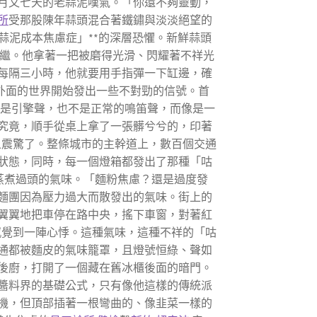
月又七天的老蒜泥嘆氣。「你還不夠靈動，
所
受那股陳年蒜頭混合著鐵鏽與淡淡絕望的
蒜泥成本焦慮症」**的深層恐懼。新鮮蒜頭
繼。他拿著一把被磨得光滑、閃耀著不祥光
每隔三小時，他就要用手指彈一下缸邊，確
，外面的世界開始發出一些不對勁的信號。首
不是引擎聲，也不是正常的鳴笛聲，而像是一
究竟，順手從桌上拿了一張髒兮兮的，印著
象震驚了。整條城市的主幹道上，數百個交通
狀態，同時，每一個燈箱都發出了那種「咕
蒸煮過頭的氣味。「麵粉焦慮？還是過度發
麵團因為壓力過大而散發出的氣味。街上的
翼翼地把車停在路中央，搖下車窗，對著紅
感覺到一陣心悸。這種氣味，這種不祥的「咕
通都被麵皮的氣味籠罩，且燈號恒綠、聲如
後廚，打開了一個藏在舊冰櫃後面的暗門。
醬料界的基礎公式，只有像他這樣的傳統派
機，但頂部插著一根彎曲的、像韭菜一樣的