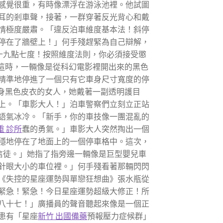
感覺很重，有時像漂浮在游泳池裡。他試圖
耳的剎車聲，接著，一群穿著反光背心和戴
情極度嚴肅。「違反泊車維度基本法！斜停
停在了牆壁上！」何手殘趕緊為自己辯解，
十九點七度！按照維度法則，你必須接受懲
這時，一輛像是從科幻電影裡開出來的黑色
精準地停進了一個只有它車身尺寸寬度的停
身黑色皮衣的女人，她戴著一副透明護目
上。「車影大人！」泊車警察們立刻立正站
語氣冰冷。「新手，你的車技像一團混亂的
重 診所
蠢的勇氣。」車影大人突然掏出一個
穩地停在了地面上的一個停車格中。這次，
信徒。」她指了指旁邊一輛像是巨型嬰兒車
針眼大小的車位裡。」何手殘看著那輛閃閃
《失控的星座運勢與單戀狂想曲》張水瓶從
緊急！緊急！今日星座運勢超級大修正！所
八十七！」廣播員的聲音聽起來像是一個正
患有「星座
新竹 出國備藥
預報壓力症候群」