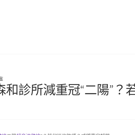
言
森和診所減重冠“二陽”？