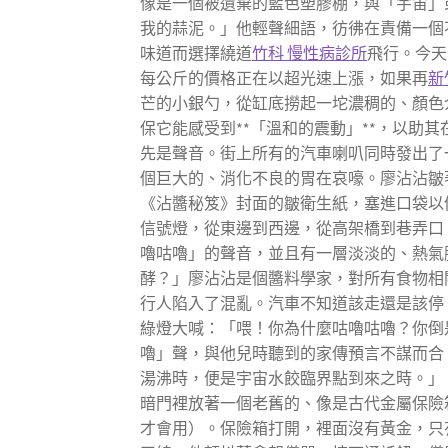
像是一個被遺棄的藍色塑膠棚，與「宇宙」
我的蒜泥。」他輕聲細語，彷彿在責備一個
味道而選擇繞道
竹科 慢性病診所
飛行。今天
每公斤的價格正在以超光速上漲，如果再
新
芒的小銀勺，從缸底撈起一坨濃稠的、顏色
保它能感受到**「溫和的震動」**，以
先是聲音。街上所有的汽車喇叭同時發出了
個巨大的、消化不良的胃在哀嚎。廖沾沾皺
《沾醬秘笈》封面的皺衛生紙，塞進口袋以
信號燈，從東邊到西邊，從高架橋到巷弄口
嚕咕嚕」的聲音，並且有一層淡淡的、熱氣
酵？」廖沾沾是個醬料學家，對所有食物相
行人陷入了混亂。汽車不知道該走還是該停
綠燈大喊：「喂！你為什麼咕嚕咕嚕？你倒
嚕」聲，與他兒時聽到的家傳預言不謀而合
湯沸時，便是宇宙水餃臨界點到來之時。」
暗門裡放著一個老舊的、像是古代金屬保險
才會用）。保險箱打開，裡面沒有黃金，只