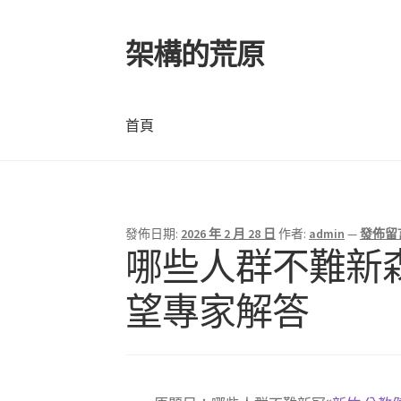
架構的荒原
跳
跳
至
至
導
主
覽
要
首頁
列
內
容
首頁
發佈日期:
2026 年 2 月 28 日
作者:
admin
—
發佈留
哪些人群不難新
望專家解答