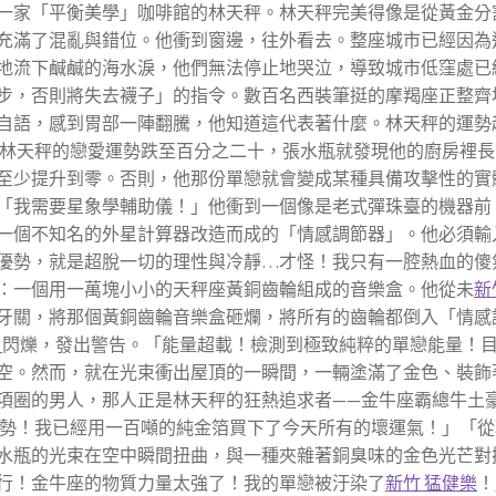
一家「平衡美學」咖啡館的林天秤。林天秤完美得像是從黃金分
充滿了混亂與錯位。他衝到窗邊，往外看去。整座城市已經因為
地流下鹹鹹的海水淚，他們無法停止地哭泣，導致城市低窪處已
步，否則將失去襪子」的指令。數百名西裝筆挺的摩羯座正整齊
自語，感到胃部一陣翻騰，他知道這代表著什麼。林天秤的運勢
林天秤的戀愛運勢跌至百分之二十，張水瓶就發現他的廚房裡長
至少提升到零。否則，他那份單戀就會變成某種具備攻擊性的實
「我需要星象學輔助儀！」他衝到一個像是老式彈珠臺的機器前
一個不知名的外星計算器改造而成的「情感調節器」。他必須輸
優勢，就是超脫一切的理性與冷靜…才怪！我只有一腔熱血的傻
：一個用一萬塊小小的天秤座黃銅齒輪組成的音樂盒。他從未
新
牙關，將那個黃銅齒輪音樂盒砸爛，將所有的齒輪都倒入「情感
波
閃爍，發出警告。「能量超載！檢測到極致純粹的單戀能量！
空。然而，就在光束衝出屋頂的一瞬間，一輛塗滿了金色、裝飾
項圈的男人，那人正是林天秤的狂熱追求者——金牛座霸總牛土
勢！我已經用一百噸的純金箔買下了今天所有的壞運氣！」「從
水瓶的光束在空中瞬間扭曲，與一種夾雜著銅臭味的金色光芒對
行！金牛座的物質力量太強了！我的單戀被汙染了
新竹 猛健樂
！