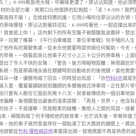
久！」K-999焦急地大喊，中藥味更濃了。廖沾沾知道，他必須
材的全部力量，將那口比他還胖的缸抱起。「走！K-999！我
棗我飛不遠！」吉娃娃特務抗議。它用小嘴咬住廖沾沾的衣領，
蔘味爆發。廖沾沾抱著蒜泥缸、K-999咬著他，一起從撞出來
！我會追上你！」店內剩下的所有空盤子被醋酸氣波震碎，發出
中，拉開了帷幕。《平行泊車維度：車位爭奪戰》何手殘的人生
了他所有的駕駛焦慮，從未在他需要時提供過任何幫助。今天，
的窄巷。一個看起來比他車子尺寸小上三十公分的停車格，上面
發出了令人不快的女聲：「警告，後方障礙物距離：無限趨近於
系統，而是那兩塊永遠在關鍵時刻自動收折的後視鏡。當他需要
耳朵一樣，優雅地縮了回去。同時發出低語：「你
竹科X光
還是
聳入雲、覆蓋著鏽跡斑斑鐵網的多層機械式停車塔，正在那片窄
說只要有人敢在它面前失敗十八次，就會被傳送到一個泊車地獄
地偏轉。後視鏡發出最後的溫柔提醒：「再見，世界。」他沒有
的柱子。不是撞擊，而是輕柔的碰觸，像戀人之間的耳語。接著
出來，瞬間吞噬了何手殘和他的掀背車。光芒消失後，窄巷恢復
來，他的車子竟然垂直停在一個貼滿了巨大獎狀的牆壁上。獎狀
他趕緊從
竹科 慢性病診所
車窗探出頭，發現周圍不再是熟悉的城