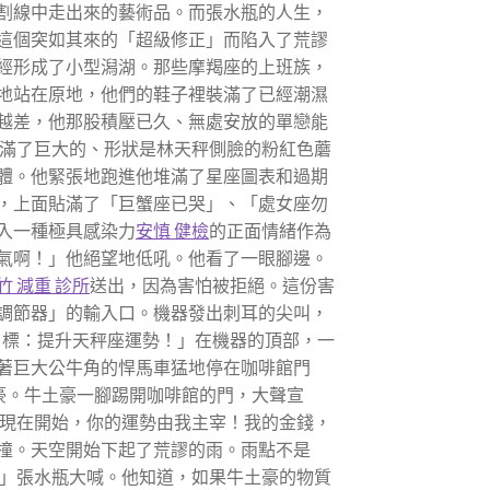
割線中走出來的藝術品。而張水瓶的人生，
這個突如其來的「超級修正」而陷入了荒謬
經形成了小型潟湖。那些摩羯座的上班族，
地站在原地，他們的鞋子裡裝滿了已經潮濕
越差，他那股積壓已久、無處安放的單戀能
滿了巨大的、形狀是林天秤側臉的粉紅色蘑
體。他緊張地跑進他堆滿了星座圖表和過期
，上面貼滿了「巨蟹座已哭」、「處女座勿
入一種極具感染力
安慎 健檢
的正面情緒作為
氣啊！」他絕望地低吼。他看了一眼腳邊。
竹 減重 診所
送出，因為害怕被拒絕。這份害
調節器」的輸入口。機器發出刺耳的尖叫，
目標：提升天秤座運勢！」在機器的頂部，一
著巨大公牛角的悍馬車猛地停在咖啡館門
豪。牛土豪一腳踢開咖啡館的門，大聲宣
現在開始，你的運勢由我主宰！我的金錢，
撞。天空開始下起了荒謬的雨。雨點不是
」張水瓶大喊。他知道，如果牛土豪的物質