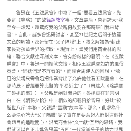
魯迅在《五跋扈會》中寫了一個“要看五跋扈會，先
要背《鑒略》”的故
舞蹈教室
事，文章最后，魯迅誇大“我
至今一想起，還驚訝我的父親何故要在那時辰叫我來背
書”。自此，諸多魯迅研討者，甚至21世紀之后關于這篇
文章的解讀，都逗留在“父子隔膜”上，將之解讀為“封建
家長對孩童世界的搾取”。現實上，當我們用商金林的思
緒，聯合文獻往深刻文本，會有紛歧樣的發明。在《五跋
扈會》中，魯迅一開端就交接，相似五跋扈會如許的風俗
賽會，“婦孺們是不許看的”，而聯合周建人的回想，“魯
迅的父親只需魯迅把作業背出了允許他往看五跋扈會，在
那時辰，曾經要算比擬的‘平易近主’了”（周建人《略講關
于魯迅的事》）。父親是絕對開通的，魯迅實在非常明
白，在《朝花夕拾》中，相似的記載俯拾皆是，好比“殺
逝世八斤”事務、父親講“墨猴”故事等。那么，此處為什
么要決心誇大“父子隔膜”呢？實在是要惹起人們對這個社
會題目的追蹤關心。沿著商金林“文”“獻”互證的思緒，我
們就可以真正走進魯迅等“五四”一代常識分子的精力世界