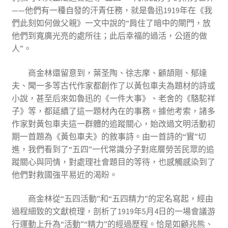
——他們有一種自發的汗青任務，就是魯迅1919年在《我
們此刻如何做父親》一文中說的“肩住了暗中的閘門，放
他們到寬廣光亮的處所往；此后幸福的過活，公道的做
人”。
商金林還留意到，葉圣陶、徐志摩、顧頡剛、郁達
夫、聞一多等古代作家都創作了以黃包車夫為題材的詩或
小說，甚至后來如魯迅的《一件大事》、老舍的《駱駝祥
子》等，都延續了這一題材內在的事務。據他考索，諸多
作家對黃包車夫這一群體的追蹤關心，始改過文明活動初
期一首題為《黃包車夫》的敘事詩。由一首詩的“實”切
進，我們看到了“五四”一代常識分子對底層勞苦民眾的追
蹤關心與同情，對處理社會題目的等待，也感觸感染到了
他們對救國強平易近的渴盼。
商金林從“五四活動”和“五四精力”的定名寫起，經由
過程細致的文獻梳理，剖析了1919年5月4日的一場會議游
行運動上升為“活動”“精力”的經過歷程。恰是如顧兆熊、