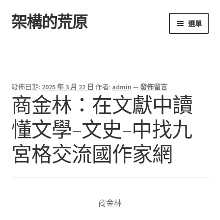
架構的荒原
跳
跳
選單
至
至
導
主
首頁
覽
要
列
內
容
發佈日期:
2025 年 3 月 22 日
作者:
admin
—
發佈留言
商金林：在文獻中讀
懂文學–文史–中找九
宮格交流國作家網
商金林