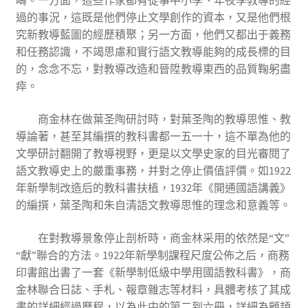
疇。一方面，這些作家都有從事中小學、年夜學教導的經
過的事況，這既是他們停止文學創作的資本，又是他們根
究新教導藍圖的經歷積聚；另一方面，他們又都出于義務
和任務認識，不竭思慮和實行語文教導能夠的成長標的目
的，念念不忘，對教導改造和晉陞教導東西的品質鞠躬盡
瘁。
商金林在做葉圣陶研討時，對葉圣陶的教導思惟、教
導論著，甚至其編撰的教科書都一五一十，這不單為他的
文學研討翻開了教導視野，更是以文學史家的目光審閱了
語文教導史上的嚴重事務，并對之停止價值評價。如1922
年新學制改造后的教科書扶植，1932年《開通國語講義》
的編撰，葉圣陶和朱自清語文教導思惟的理念和意義等。
在對教導景象停止剖析時，商金林采用的依然是“文”
“獻”聯合的方法。1922年新學制課程尺度公佈之后，商務
印書館出書了一套《新學制低級中學用國語教科書》，商
金林聯合日誌、手札、報章雜志等材料，具體考核了其成
書的詳細經過歷程，以為此中的第二到六冊，詳細為顧頡