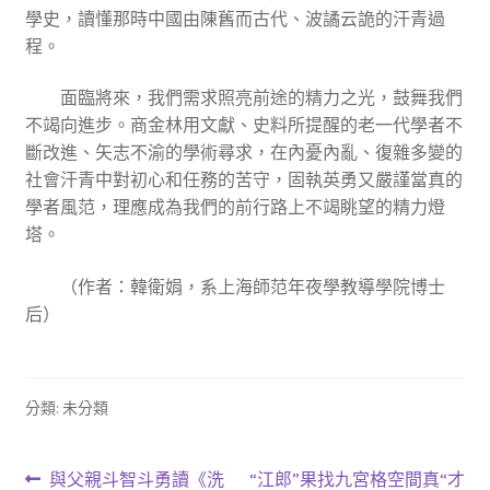
學史，讀懂那時中國由陳舊而古代、波譎云詭的汗青過
程。
面臨將來，我們需求照亮前途的精力之光，鼓舞我們
不竭向進步。商金林用文獻、史料所提醒的老一代學者不
斷改進、矢志不渝的學術尋求，在內憂內亂、復雜多變的
社會汗青中對初心和任務的苦守，固執英勇又嚴謹當真的
學者風范，理應成為我們的前行路上不竭眺望的精力燈
塔。
（作者：韓衛娟，系上海師范年夜學教導學院博士
后）
分類: 未分類
文
上
下
與父親斗智斗勇讀《洗
“江郎”果找九宮格空間真“才