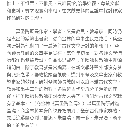
惟上、不惟眾、不惟風、只唯實”的治學途徑，尊敬文獻
和史料，尋求現實和本相，在文獻史料的互證中探討作家
作品研討的真理。
葉圣陶既是作家、學者，又是教員、教導家，同時仍
是杰出的編纂出書家。從商金林的學術生長之路看，葉圣
陶研討為他翻開了一扇通往古代文學研討的年夜門，“圣
陶師長教師的文章平易實在，寫作年初長，對各類文學情
勢都作過測驗考試，作品很是豐盛；圣陶師長教師生涯頭
緒明白，除了教書就是當編纂，在新文學陣營外部沒有參
與派系之爭，聯絡接觸面很廣，遭到平輩及文學史家和教
導史家的敬佩。研討圣陶師長教師可以縱不雅古代文學、
教導和出書工作的過程，追隨近古代常識分子進步的萍
蹤。把圣陶師長教師研討得差未幾了，再研討古代文學就
有了基本。”（商金林《葉圣陶全傳》）以葉圣陶研討為
基礎，商金林將本身的視野拓展到了全部古代作家群體，
先后追蹤關心到了魯迅、朱自清、聞一多、朱光潛、俞平
伯、劉半農等。