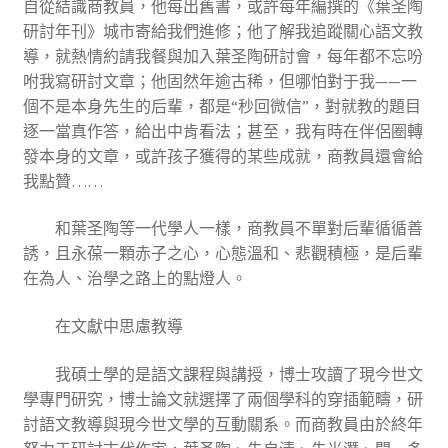
自從結識商教員，他每出舊書，或許每年編撰的《葉圣陶
研討年刊》城市寄給我們進修；他了解我追蹤關心語文教
導，就熱情約請我餐與加入葉圣陶研討會，每年都不忘吩
咐我寫研討文章；他固然年逾古稀，但哪怕對于我——一
個不是本身先生的后輩，都是“秒回微信”，對就教的題目
逐一當真作答，給出中肯看法；甚至，我有時在伴侶圈轉
發本身的文章，或許孩子獲得的某些成就，商教員還會給
我點贊……
和葉圣陶等一代學人一樣，商教員不單對后輩循循善
誘，且永葆一顆赤子之心，心態溫和、悲觀積極，是后輩
在為人、治學之路上的點燈人。
在文獻中思慮教導
我碩士學的是語文課程與講授，博士攻讀了現今世文
學專門研究，博士論文就選擇了兩個學科的穿插範疇，研
討語文教導與現今世文學的互動關系。而商教員由於終年