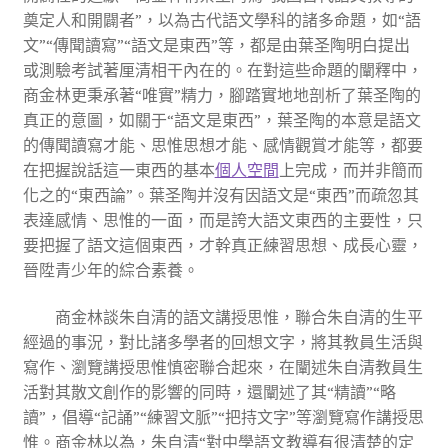
奠定人和開闢者”，以為古代語文學科的諸多命題，如“語
文”“傳聞讀寫”“語文是東西”等，都是由葉圣陶明白提出
或測驗考試著厘清相干內在的。在對這些命題的闡釋中，
商金林更秉承著“唯實”精力，腳踏實地地剖析了葉圣陶的
真正的意圖，如關于“語文是東西”，葉圣陶的本意是語文
的傳聞讀寫才能、思惟思想才能、感情觀賞才能等，都要
在把握說話這一東西的基本
個人空間
上完成，而并非簡而
化之的“東西論”。葉圣陶并沒有因語文是“東西”而疏忽其
表達感情、思惟的一面，而是誇大語文東西的主要性，只
要把握了語文這個東西，才幹真正練習思想、成長心靈，
晉陞青少年的綜合素養。
商金林談朱自清的語文講授思惟，聯合朱自清的生平
經過的事況，對比諸多學者的回想文字，將其教員生活與
寫作、瀏覽講授思惟慎密聯合起來，在闡述朱自清教員生
活對其散文創作的影響的同時，還闡述了其“精讀”“略
讀”，倡導“記誦”“練習文脈”“把持文字”等瀏覽寫作講授思
惟。商金林以為，朱自清“對中學語文教導有很清楚的定