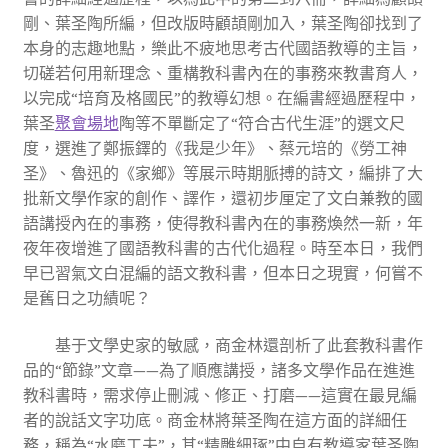
剛、葉圣陶所編，但改版時顧頡剛加入，葉圣陶卻找到了
本身的志趣地點，樂此不疲地思考古代國語教導的主旨，
切磋若何用新理念、重構教科書內在的事務來教書育人，
以完成“培育及格國民”的教導幻想。在編書經過歷程中，
葉圣
聚會場地
陶等不單斷定了“符合古代生涯”的選文尺
度，選進了鄭振鐸的《我是少年》、蔡元培的《勞工神
圣》、魯迅的《家鄉》等展示時期脈搏的詩文，編排了大
批新文學作家的創作、譯作，還初步厘定了文白兼教的國
語講授內在的事務，使得教科書內在的事務煥然一新，年
夜年夜增進了國語教科書的古代化過程。時至本日，我們
早已習氣文白混編的語文教科書，但本日之現實，何嘗不
是舊日之功績呢？
基于文學史家的敏感，商金林還剖析了此套教科書作
品的“節錄”文章——為了順應講授，諸多文學作品在進進
教科書時，需求停止刪減、修正、打磨——這實在最見編
者的說話文字功底。商金林將葉圣陶在這方面的詳細任
務，稱為“水磨工夫”，其“精雕細琢”中自有教導家葉圣陶