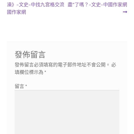
一
一
澡》–文史–中找九宮格交流
盡”了嗎？–文史–中國作家網
章
篇
篇
國作家網
導
文
文
章:
章:
覽
發佈留言
發佈留言必須填寫的電子郵件地址不會公開。
必
填欄位標示為
*
留言
*