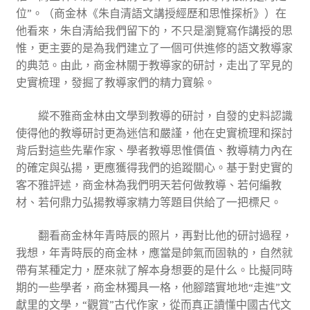
位”。（商金林《朱自清語文講授經歷和思惟探析》）在
他看來，朱自清給我們留下的，不只是瀏覽寫作講授的思
惟，更主要的是為我們建立了一個可供進修的語文教導家
的典范。由此，商金林關于教導家的研討，走出了罕見的
史實梳理，發掘了教導家們的精力寶躲。
縱不雅商金林由文學到教導的研討，自發的史料認識
使得他的教導研討更為迷信和嚴謹，他在史實梳理和探討
背后對這些先輩作家、學者教導思惟價值、教導精力內在
的確定與弘揚，更應獲得我們的追蹤關心。基于對史實的
客不雅評述，商金林為我們明天若何做教導、若何編教
材、若何鼎力弘揚教導家精力等題目供給了一把標尺。
翻看商金林年青時辰的照片，再對比他的研討過程，
我想，年青時辰的商金林，應當是帥氣而固執的，自然就
帶有某種定力，歷來就了解本身想要的是什么。比擬同時
期的一些學者，商金林獨具一格，他腳踏實地地“走進”文
獻里的文學，“觀賞”古代作家，從而真正讀懂中國古代文