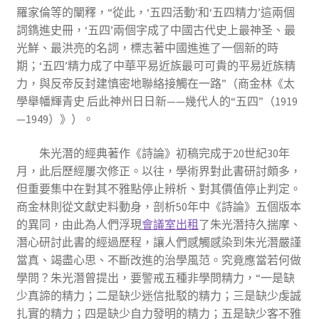
羅家倫等的闡釋，“從此，‘五四活動’和‘五四精力’這兩個
詞鐫進史冊，‘五四’兩個字成了中國古代史上最神圣、最
光鮮、最洪亮的名詞，標志著中國進進了一個新的時
期；‘五四’精力成了中華平易近族最可可貴的平易近族精
力，與反帝反封建慎密地聯絡接觸在一路”（商金林《太
學舉幡輝青史 后此神州日日新——幾代人的“五四”（1919
—1949）》）。
朱光潛的經典著作《詩論》初稿完成于20世紀30年
月，此后歷經屢次修正。以往，學術界對此書研討頗多，
但重要集中在對其不雅點停止辨析、對其價值停止判定。
商金林則從文獻史料動身，剖析50年中《詩論》五個版本
的異同，由此為人們浮現
會議室出租
了朱光潛持久揣摩、
潛心研討此書的經過歷程，讓人們感觸感染到朱光潛嚴謹
當真、竭盡心思、不斷改進的治學風范。究竟應當若何做
學問？朱光潛曾提出，要警戒五種非學問精力，“一是缺
少真諦的精力；二是缺少迷信批駁的精力；三是缺少虔誠
扎實的精力；四是缺少自力發明的精力；五是缺少客不雅