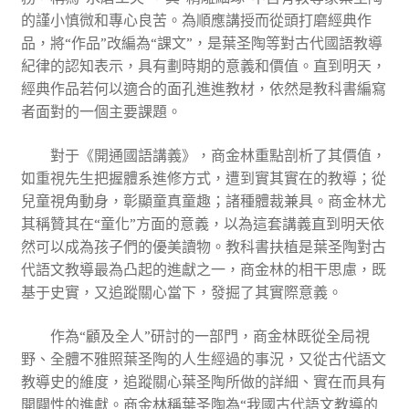
的謹小慎微和專心良苦。為順應講授而從頭打磨經典作
品，將“作品”改編為“課文”，是葉圣陶等對古代國語教導
紀律的認知表示，具有劃時期的意義和價值。直到明天，
經典作品若何以適合的面孔進進教材，依然是教科書編寫
者面對的一個主要課題。
對于《開通國語講義》，商金林重點剖析了其價值，
如重視先生把握體系進修方式，遭到實其實在的教導；從
兒童視角動身，彰顯童真童趣；諸種體裁兼具。商金林尤
其稱贊其在“童化”方面的意義，以為這套講義直到明天依
然可以成為孩子們的優美讀物。教科書扶植是葉圣陶對古
代語文教導最為凸起的進獻之一，商金林的相干思慮，既
基于史實，又追蹤關心當下，發掘了其實際意義。
作為“顧及全人”研討的一部門，商金林既從全局視
野、全體不雅照葉圣陶的人生經過的事況，又從古代語文
教導史的維度，追蹤關心葉圣陶所做的詳細、實在而具有
開闢性的進獻。商金林稱葉圣陶為“我國古代語文教導的