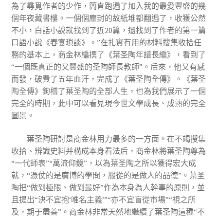
為了尋覓作者的少作，簡直跑遍了加入我的最愛豐盛的幾
個年夜藏書樓。一個個塵封的故紙堆都翻遍了，收獲公然
不小，白話小說就找到了近20篇，還找到了作者的第一篇
口語小說《春宴瑣談》。”在扎實有用的材料搜集收拾任
務的基本上，商金林編撰了《葉圣陶年譜長編》，看到了
“一個既真正的又豐盛的圣陶師長教師”。后來，他又有感
而發，破費了五年血汗，完成了《葉圣陶全傳》。《葉圣
陶全傳》鉤稽了葉圣陶的全部人生，也為我們展示了一個
完全的時期，此中可以看見現今世文學成長、成熟的完全
圖景。
葉圣陶研討是商金林用力最多的一方面。在不竭搜集
收拾、辨識史料并構成本身看法后，商金林將葉圣陶尊為
“一代師表”“萬流仰鏡”，以為葉圣陶之所以獲得宏大成
就，“憑仗的是廣博的學問，服從的是做人的品德”。葉圣
陶把“做到極限、做到最好”作為本身為人幹事的原則，並
且提出“決不宜抱‘唯名主義’”“亦不宜盲從市場”“視之所
及，期于盡善”。商金林非常天然地繼續了葉圣陶這種“不