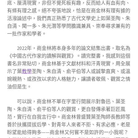
底、厘清現實，非但不覺死板有趣，反而給人有血有肉、
有條有理之感。絕不夸張地說，恰是在商金林有理有據的
活潑論述中，我們真正熟悉了古代文學史上如葉圣陶、朱
自清、聞一多、朱光潛等學問膽識兼具、崇奉尋求兼有的
一批作家和學者。
2022年，商金林將本身多年的論文結集出書，取名為
《中國古代作家的讀解與觀賞》。讀完整書，我感到這個
書名非常貼切，商金林基于文獻材料和汗青現實，周全展
示了葉
教學
圣陶、朱自清、俞平伯等人或誠摯直爽、或溫
婉親熱、或孜孜以求的人格魅力，讓讀者敬佩、觀賞之情
油但是生。
可以說，商金林不單在字里行間展示對魯迅、葉圣
陶、朱自清、俞平伯等人的觀賞，更自發傳承著巨匠風
范，實行在自我言行中。商金林曾盛贊葉圣陶師長教師等
善於扶攜提拔后學、對青年人來者不拒、有求必應，老是
盼望能給得夠多——商金林又何嘗不是如許的一小我呢？