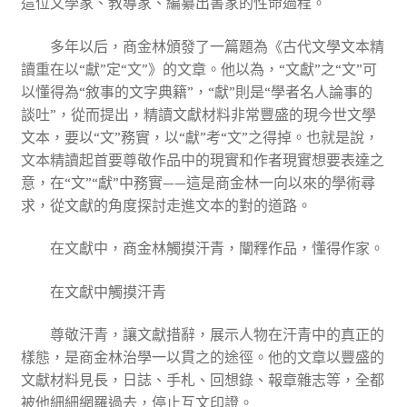
這位文學家、教導家、編纂出書家的性命過程。
多年以后，商金林頒發了一篇題為《古代文學文本精
讀重在以“獻”定“文”》的文章。他以為，“文獻”之“文”可
以懂得為“敘事的文字典籍”，“獻”則是“學者名人論事的
談吐”，從而提出，精讀文獻材料非常豐盛的現今世文學
文本，要以“文”務實，以“獻”考“文”之得掉。也就是說，
文本精讀起首要尊敬作品中的現實和作者現實想要表達之
意，在“文”“獻”中務實——這是商金林一向以來的學術尋
求，從文獻的角度探討走進文本的對的道路。
在文獻中，商金林觸摸汗青，闡釋作品，懂得作家。
在文獻中觸摸汗青
尊敬汗青，讓文獻措辭，展示人物在汗青中的真正的
樣態，是商金林治學一以貫之的途徑。他的文章以豐盛的
文獻材料見長，日誌、手札、回想錄、報章雜志等，全都
被他細細網羅過去，停止互文印證。