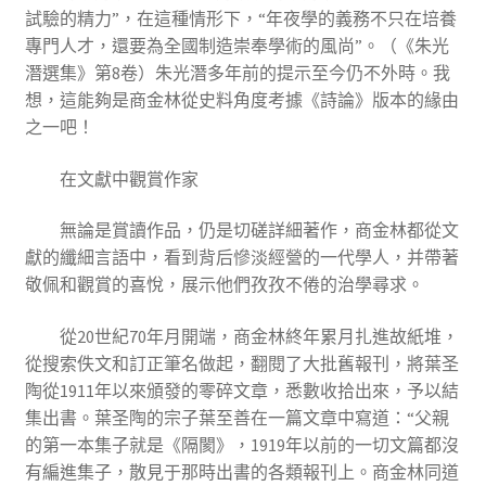
試驗的精力”，在這種情形下，“年夜學的義務不只在培養
專門人才，還要為全國制造崇奉學術的風尚”。（《朱光
潛選集》第8卷）朱光潛多年前的提示至今仍不外時。我
想，這能夠是商金林從史料角度考據《詩論》版本的緣由
之一吧！
在文獻中觀賞作家
無論是賞讀作品，仍是切磋詳細著作，商金林都從文
獻的纖細言語中，看到背后慘淡經營的一代學人，并帶著
敬佩和觀賞的喜悅，展示他們孜孜不倦的治學尋求。
從20世紀70年月開端，商金林終年累月扎進故紙堆，
從搜索佚文和訂正筆名做起，翻閱了大批舊報刊，將葉圣
陶從1911年以來頒發的零碎文章，悉數收拾出來，予以結
集出書。葉圣陶的宗子葉至善在一篇文章中寫道：“父親
的第一本集子就是《隔閡》，1919年以前的一切文篇都沒
有編進集子，散見于那時出書的各類報刊上。商金林同道