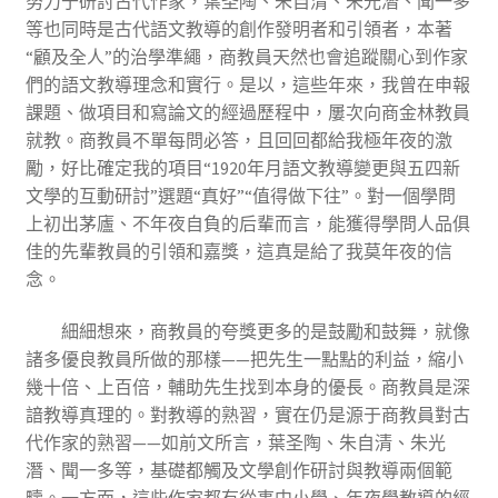
努力于研討古代作家，葉圣陶、朱自清、朱光潛、聞一多
等也同時是古代語文教導的創作發明者和引領者，本著
“顧及全人”的治學準繩，商教員天然也會追蹤關心到作家
們的語文教導理念和實行。是以，這些年來，我曾在申報
課題、做項目和寫論文的經過歷程中，屢次向商金林教員
就教。商教員不單每問必答，且回回都給我極年夜的激
勵，好比確定我的項目“1920年月語文教導變更與五四新
文學的互動研討”選題“真好”“值得做下往”。對一個學問
上初出茅廬、不年夜自負的后輩而言，能獲得學問人品俱
佳的先輩教員的引領和嘉獎，這真是給了我莫年夜的信
念。
細細想來，商教員的夸獎更多的是鼓勵和鼓舞，就像
諸多優良教員所做的那樣——把先生一點點的利益，縮小
幾十倍、上百倍，輔助先生找到本身的優長。商教員是深
諳教導真理的。對教導的熟習，實在仍是源于商教員對古
代作家的熟習——如前文所言，葉圣陶、朱自清、朱光
潛、聞一多等，基礎都觸及文學創作研討與教導兩個範