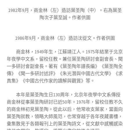
1982年9月，商金林（左）造訪葉圣陶（中）。右為葉圣
陶次子葉至誠。作者供圖
1986年9月，商金林（左）造訪沈從文。作者供圖
商金林，1949年生，江蘇靖江人。1975年結業于北京
年夜學中文系，留校任教。兼任葉圣陶研討會副會長、聞
一多研討會副會長。著有《葉圣陶年譜長編》《葉圣陶全
傳》《聞一多研討述評》《朱光潛與中國古代文學》《求
真集》《中國古代作家的讀解與觀賞》等。
本年是葉圣陶生日130周年，北京年夜學中文系傳授
商金林從事葉圣陶研討已近50年。1976年，留校任教不久
的商金林初見葉圣陶。從此以后，他常收支葉家，當面向
葉圣陶就教，領略大師風范，也常穿越于各年夜藏書樓，
彙集散見于各類報刊上的葉圣陶詩文，從文獻中感觸感染