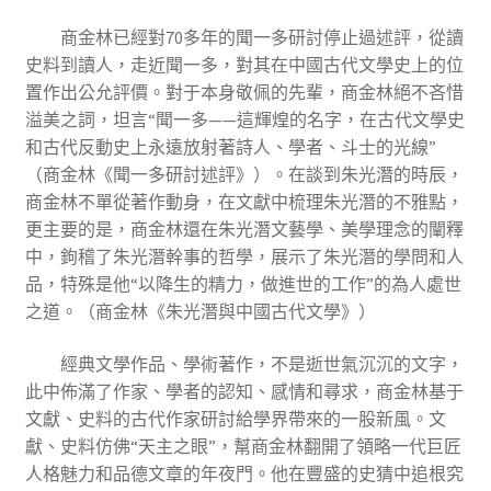
商金林已經對70多年的聞一多研討停止過述評，從讀
史料到讀人，走近聞一多，對其在中國古代文學史上的位
置作出公允評價。對于本身敬佩的先輩，商金林絕不吝惜
溢美之詞，坦言“聞一多——這輝煌的名字，在古代文學史
和古代反動史上永遠放射著詩人、學者、斗士的光線”
（商金林《聞一多研討述評》）。在談到朱光潛的時辰，
商金林不單從著作動身，在文獻中梳理朱光潛的不雅點，
更主要的是，商金林還在朱光潛文藝學、美學理念的闡釋
中，鉤稽了朱光潛幹事的哲學，展示了朱光潛的學問和人
品，特殊是他“以降生的精力，做進世的工作”的為人處世
之道。（商金林《朱光潛與中國古代文學》）
經典文學作品、學術著作，不是逝世氣沉沉的文字，
此中佈滿了作家、學者的認知、感情和尋求，商金林基于
文獻、史料的古代作家研討給學界帶來的一股新風。文
獻、史料仿佛“天主之眼”，幫商金林翻開了領略一代巨匠
人格魅力和品德文章的年夜門。他在豐盛的史猜中追根究