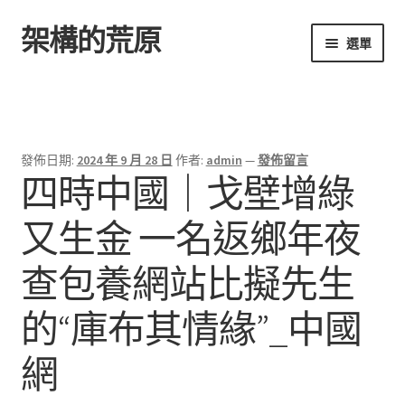
架構的荒原
跳
跳
選單
至
至
導
主
首頁
覽
要
列
內
容
發佈日期:
2024 年 9 月 28 日
作者:
admin
—
發佈留言
四時中國｜戈壁增綠
又生金 一名返鄉年夜
查包養網站比擬先生
的“庫布其情緣”_中國
網