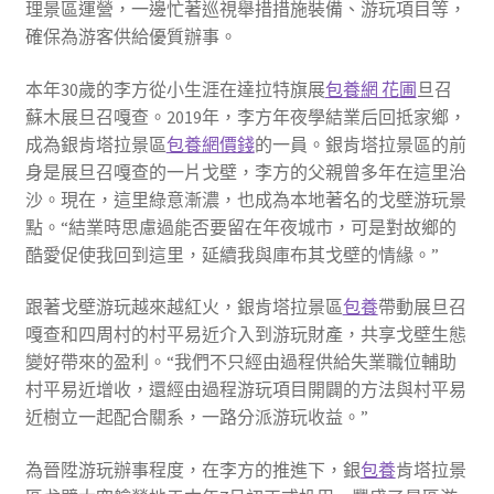
理景區運營，一邊忙著巡視舉措措施裝備、游玩項目等，
確保為游客供給優質辦事。
本年30歲的李方從小生涯在達拉特旗展
包養網 花圃
旦召
蘇木展旦召嘎查。2019年，李方年夜學結業后回抵家鄉，
成為銀肯塔拉景區
包養網價錢
的一員。銀肯塔拉景區的前
身是展旦召嘎查的一片戈壁，李方的父親曾多年在這里治
沙。現在，這里綠意漸濃，也成為本地著名的戈壁游玩景
點。“結業時思慮過能否要留在年夜城市，可是對故鄉的
酷愛促使我回到這里，延續我與庫布其戈壁的情緣。”
跟著戈壁游玩越來越紅火，銀肯塔拉景區
包養
帶動展旦召
嘎查和四周村的村平易近介入到游玩財產，共享戈壁生態
變好帶來的盈利。“我們不只經由過程供給失業職位輔助
村平易近增收，還經由過程游玩項目開闢的方法與村平易
近樹立一起配合關系，一路分派游玩收益。”
為晉陞游玩辦事程度，在李方的推進下，銀
包養
肯塔拉景