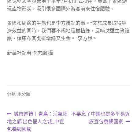
區戈壁太空艙營地于本年7月初正式投用，豐盛了景區游
玩產物形狀，吸引很多國際外游客前來住宿體驗。
景區和周邊的生態也是李方掛記的事。“文旅成長取得經
濟效益的同時，我們要不竭地種樹植綠，反哺戈壁生態維
護，讓庫布其戈壁增綠又生金。”李方說。
新華社記者 李志鵬 攝
分類: 未分類
文
上
下
城市巡禮丨青島：活氣陸
不要忘了中國也是多平易近
一
一
地之都 出色惱人之城_中查
族查包養網國家
章
篇
篇
包養網國網
文
文