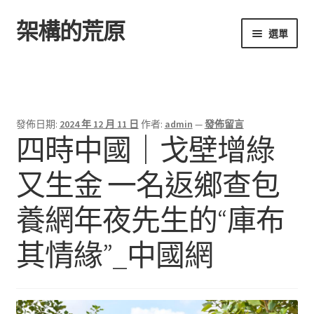
架構的荒原
跳
跳
選單
至
至
導
主
首頁
覽
要
列
內
容
發佈日期:
2024 年 12 月 11 日
作者:
admin
—
發佈留言
四時中國｜戈壁增綠
又生金 一名返鄉查包
養網年夜先生的“庫布
其情緣”_中國網