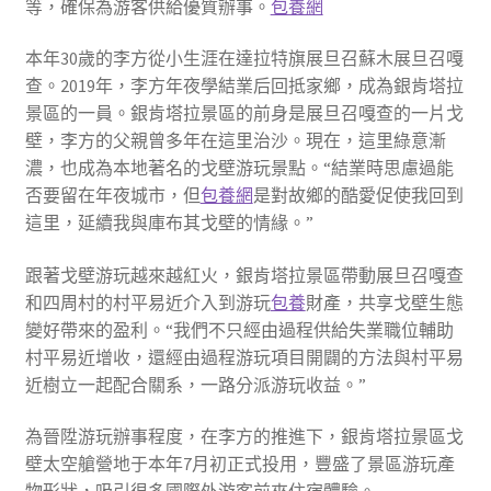
等，確保為游客供給優質辦事。
包養網
本年30歲的李方從小生涯在達拉特旗展旦召蘇木展旦召嘎
查。2019年，李方年夜學結業后回抵家鄉，成為銀肯塔拉
景區的一員。銀肯塔拉景區的前身是展旦召嘎查的一片戈
壁，李方的父親曾多年在這里治沙。現在，這里綠意漸
濃，也成為本地著名的戈壁游玩景點。“結業時思慮過能
否要留在年夜城市，但
包養網
是對故鄉的酷愛促使我回到
這里，延續我與庫布其戈壁的情緣。”
跟著戈壁游玩越來越紅火，銀肯塔拉景區帶動展旦召嘎查
和四周村的村平易近介入到游玩
包養
財產，共享戈壁生態
變好帶來的盈利。“我們不只經由過程供給失業職位輔助
村平易近增收，還經由過程游玩項目開闢的方法與村平易
近樹立一起配合關系，一路分派游玩收益。”
為晉陞游玩辦事程度，在李方的推進下，銀肯塔拉景區戈
壁太空艙營地于本年7月初正式投用，豐盛了景區游玩產