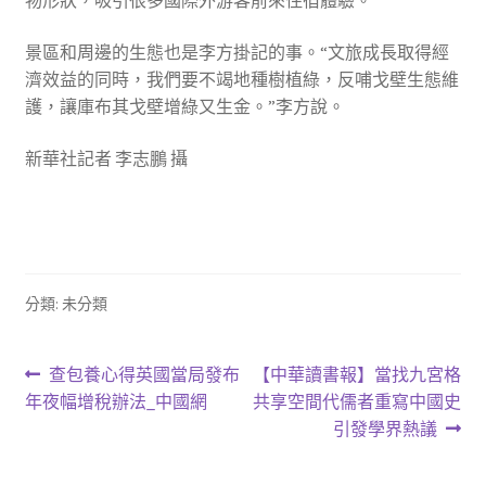
物形狀，吸引很多國際外游客前來住宿體驗。
景區和周邊的生態也是李方掛記的事。“文旅成長取得經
濟效益的同時，我們要不竭地種樹植綠，反哺戈壁生態維
護，讓庫布其戈壁增綠又生金。”李方說。
新華社記者 李志鵬 攝
分類: 未分類
文
上
下
查包養心得英國當局發布
【中華讀書報】當找九宮格
一
一
年夜幅增稅辦法_中國網
共享空間代儒者重寫中國史
章
篇
篇
引發學界熱議
導
文
文
章:
章: