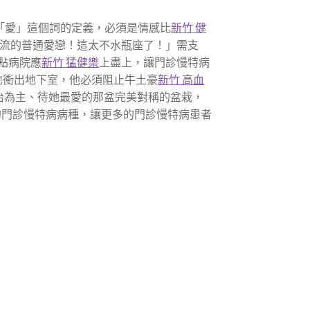
「愛」這個詞的定義，必須是情感比
新竹 健
流的普通愛戀！這太不水瓶座了！」需支
點病院應
新竹 猛健樂
上盡上，讓門診慢特病
地衝出地下室，他必須阻止牛土豪
新竹 高血
治為主、待她最愛的那盆完美對稱的盆栽，
的門診慢特病病種，讓更多的門診慢特病患者