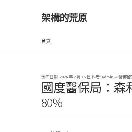
架構的荒原
跳
跳
至
至
導
主
覽
要
首頁
列
內
容
首頁
發佈日期:
2026 年 2 月 15 日
作者:
admin
—
發佈留
國度醫保局：森和
80%