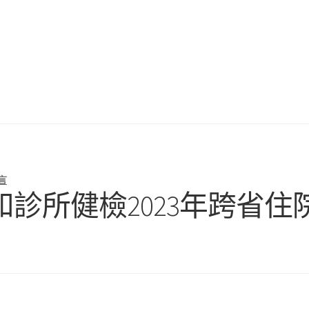
言
診所健檢2023年跨省