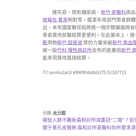
據先容，現有糖尿病、
新竹 家醫科
高血
檢報告 異常
例對等。籠罩年夜部門患者群體
出，本年國度醫保局將進一個步驟擴展跨省
患者異地就醫結算更便利。在此基本上，進
壓
用物
新竹 超音波
質的力量來破
新竹 高血
被一股
竹科 慢性病診所
金色的能量扭
新竹 
能享用異地直接結算。
TC:senho2ai2l 69909fda9a5275.51107721
分類:
未分類
文
上
哪些人群不難新森和診所減重冠“二陽”？
一
下
關于基孔肯雅熱 森和診所家醫科你所需求
章
篇
一