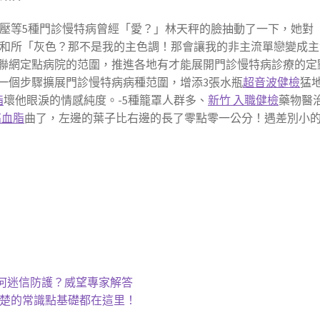
壓等5種門診慢特病曾經「愛？」林天秤的臉抽動了一下，她對
和所「灰色？那不是我的主色調！那會讓我的非主流單戀變成主
聯網定點病院的范圍，推進各地有才能展開門診慢特病診療的定
一個步驟擴展門診慢特病病種范圍，增添3張水瓶
超音波健檢
猛
脂
壞他眼淚的情感純度。-5種籠罩人群多、
新竹 入職健檢
藥物醫
高血脂
曲了，左邊的葉子比右邊的長了零點零一公分！遇差別小
若何迷信防護？威望專家解答
清楚的常識點基礎都在這里！