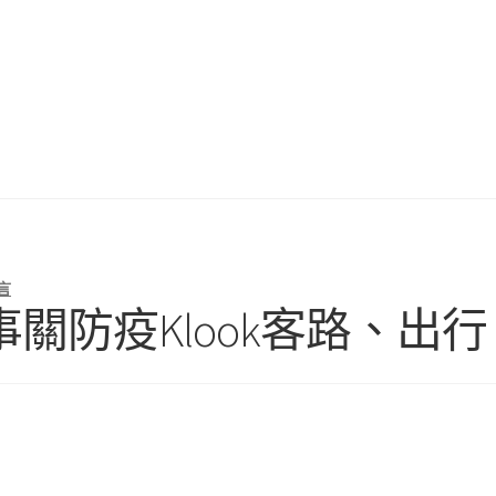
言
關防疫Klook客路、出