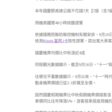
本年國慶節高速公路不花錢7天【7座（含7
飛機高鐵需48小時核酸證實
依據國務院聯防聯控機制有關安排，9月10
檢測
Klook 富邦J卡
陰性證實，提出寬大乘
國慶機票均價比中秋漲近4成
同程觀光數據顯示，截至9月16日，“十一”
往哪兒平臺數據顯示，9月以來，“十一”時
動身機票價錢已從2-3折飆至全價。
固然國慶假期機票比中秋假期機票價錢普漲
單價同比往年降落5%，游客搭乘搭座飛機