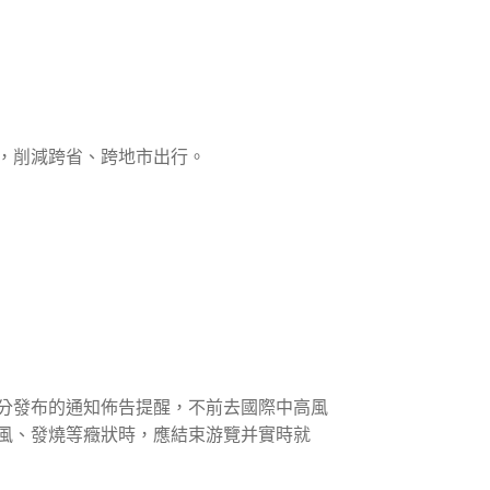
，削減跨省、跨地市出行。
分發布的通知佈告提醒，不前去國際中高風
風、發燒等癥狀時，應結束游覽并實時就