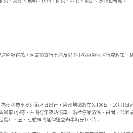
北京、廣州、昆明、杭州、南京、西安、重慶、長沙和青島。
況運輸廳得悉，國慶節實行七座及以下小客車免收通行費政策，估
為便利市平易近節沐日出行，廣州地鐵將在9月30日、10月1日
營辦事1小時，并開行年夜站慢車，沿途停靠洛溪、昌崗、公園前
北延段）、五、七號線將延伸運營辦事時光1小時。