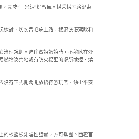
，養成“一米線”好習氣。搭乘搭座路況東
況檢討，切勿帶毛病上路，根絕疲憊駕駛和
安治理規則。進住賓館飯館時，不躺臥在沙
易燃物湊集地或有防火提醒的處所抽煙、燒
去沒有正式開闢開放招待游玩者、缺少平安
以上的核酸檢測陰性證實，方可進園。西嶽官