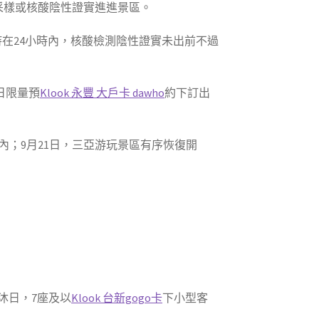
采樣或核酸陰性證實進進景區。
持在24小時內，核酸檢測陰性證實未出前不過
日限量預
Klook 永豐 大戶卡 dawho
約下訂出
內；9月21日，三亞游玩景區有序恢復開
沐日，7座及以
Klook 台新gogo卡
下小型客