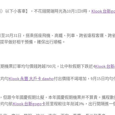
座）以下小客車】，不花錢開端時光為10月1日0時，
Klook 台新g
日至10月31日，搭乘搭座飛機、高鐵、列車、跨省遠程客運、跨
客提早做好相干預備，確保出行順暢。
假期機票訂單均勻價錢跨越700元，比中秋假期下跌近4
Klook 台
代均勻
Klook 永豐 大戶卡 dawho
付出價錢不竭增加，9月15日均勻
，但跟今年國慶假期比擬，本年國慶假期機票并不算貴。攜程數
的均勻航
Klook 台新gogo卡
班里程較往年削減3%，出行間隔進一