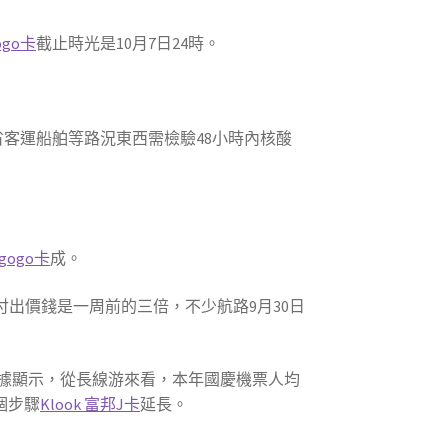
ogo卡
截止時光是10月7日24時。
省客運船舶等路況東西需檢驗48小時內核酸
新gogo卡
成。
付出價錢是一周前的三倍，不少航路9月30日
據顯示，從長線游來看，本年國慶機票人均
個步驟
Klook 富邦J卡
延長。