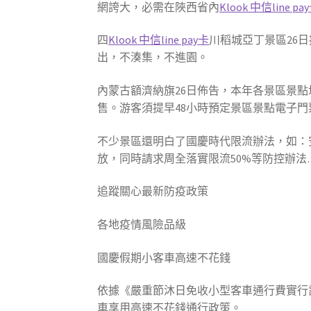
網誇大，必需在陜西省內
Klook 中信line pa
四
Klook 中信line pay卡
川稻城亞丁景區26
出，不湊集，不進園。
內蒙古額濟納旗26日佈告，本年各景區景點
售。游客須提早48小時預定景區景點電子門
不少景區還明白了國慶時代限流辦法，如：安
放，同時請求周全落實限流50%等防控辦法
追蹤關心最新防疫政策
各地疫情風險品級
國慶假期小客車高速不花錢
依據《嚴重節沐日免收小型客車通行費實行
車享用高速不花錢通行政策。