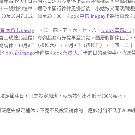
鐵將參照不低于日常周六日運力設定停止設置裝備擺設。全線網將
十一號線的慢車、通俗車開行德律風掛斷後，小姑娘又開端刷短
0及10月7日12：00至20：30，
Klook 中信line pay卡
將慢車改
Kl
永豐 大衛卡 daway
一、二、四、五、六、七、八、
Klook 富邦J卡
含三號線北延段）岑嶺起峰時光提早至13點。國慶假期停止后，
調休，10月8日（禮拜六）、10月9日（禮拜日），十四、二十
看
Klook 台新gogo卡
崗標
Klook 永豐 大戶卡
的目的延伸半小時運
是法定節沐日，只需設定加班，就應該付出不低于300%薪水。
定加班應先設定補休；不克不及設定補休的，應該付出不低于200%