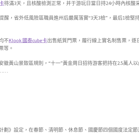
y卡
待滿3天，且核酸檢測正常，并于游玩日當日持24小時內核酸
日提醒，省外低風險區職員進州后嚴厲落實“3天3檢”，最后1檢堅
均不
Klook 國泰cube卡
出售紙質門票，履行線上實名制售票，逐
票等。
徽黃山景致區規則，“十一”黃金周日招待游客把持在2.5萬人以
……
計劃》設定，在春節、清明節、休息節、國慶節四個國度法定節