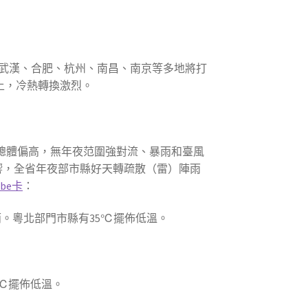
，武漢、合肥、杭州、南昌、南京等多地將打
上，冷熱轉換激烈。
總體偏高，無年夜范圍強對流、暴雨和臺風
響，全省年夜部市縣好天轉疏散（雷）陣雨
ube卡
：
雨。粵北部門市縣有35℃擺佈低溫。
5℃擺佈低溫。