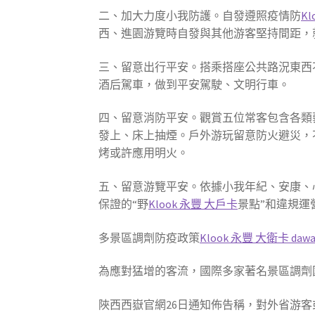
二、加大力度小我防護。自發遵照疫情防
Kl
西、進園游覽時自發與其他游客堅持間距，
三、留意出行平安。搭乘搭座公共路況東西
酒后駕車，做到平安駕駛、文明行車。
四、留意消防平安。觀賞五位常客包含各類
發上、床上抽煙。戶外游玩留意防火避災，
烤或許應用明火。
五、留意游覽平安。依據小我年紀、安康、
保證的“野
Klook 永豐 大戶卡
景點”和違規運
多景區調劑防疫政策
Klook 永豐 大衛卡 dawa
為應對猛增的客流，國際多家著名景區調劑
陜西西嶽官網26日通知佈告稱，對外省游