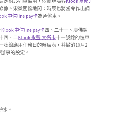
設定約35列車備用，依據現場客
Klook 富邦J
錄像。宋微關懷地問：時辰也將當令作出調
ook 中信line pay卡
為通俗車。
十
Klook 中信line pay卡
四、二十一、廣佛線
十四、二
Klook 永豐 大衛卡
十一號線的慢車
一號線應用任務日的時辰表，并撤消10月2
營辦事的設定。
薪水。