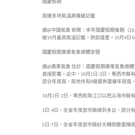
國慶假期
南邊多地氣溫將連破記載
據@中國氣象 新聞：本年國慶假期後期（1
破10月最高氣溫記載，熱如盛夏。10月4
國慶假期廣東氣象總體安穩
據@廣東氣象 估計：國慶假期廣東氣象總
直接影響。此中，10月1日-2日，粵西市縣
部分年夜雨，局地伴有8級擺佈雷暴年夜風
10月1日-2日，粵西和珠江口以西沿海市
3日-4日，全省年夜部市縣晴到多云，部分
5日-7日，全省年夜部市縣好天轉疏散雷陣