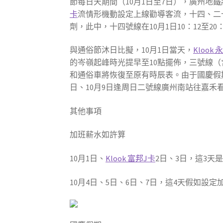
節每日天期間（10月1日至7日），廣州地
卡
流情形機動設定上線勸導客流，十四、二
劑，此中，十四號線在10月1日10：12至20：3
與通俗節沐日比擬，10月1日當天，
Klook 
的岑嶺起峰時光提早至10點擺佈，三號線（
和通俗車將恢復至原有時辰表。由于國慶假期
日、10月9日逢周日二號線廣州南站往嘉禾
其他事項
加班薪水如許算
10月1日、
Klook 富邦J卡
2日、3日，這3天
10月4日、5日、6日、7日，這4天假如設