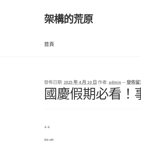
架構的荒原
跳
跳
至
至
導
主
覽
要
首頁
列
內
容
首頁
發佈日期:
2025 年 4 月 10 日
作者:
admin
—
發佈留
國慶假期必看！事
↓↓