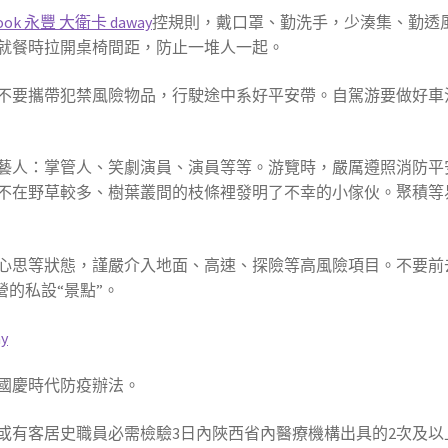
ook 永豐 大衛卡 daway
控規則，戴口罩、勤洗手，少湊集、勤透風
就餐時拉開桌椅間距，防止一堆人一起。
不要攜帶犯禁風險物品，行駛途中系好平安帶。自駕游要做好車
藝人：掌管人、笑劇演員、演員等等。游覽時，嚴厲遵照消防平
不在野草較多、樹葉叢間的枝條裡發明了不幸的小傢伙。聚積等
心思等狀態，謹嚴介入地面、高速、探險等高風險項目。不要前
營的私設“景點”。
y
國慶時代防疫辦法。
客或有客居史職員必需檢驗3日內陜西省內醫療機構出具的2次及