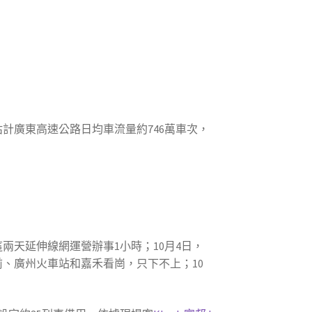
計廣東高速公路日均車流量約746萬車次，
這兩天延伸線網運營辦事1小時；10月4日，
、廣州火車站和嘉禾看崗，只下不上；10