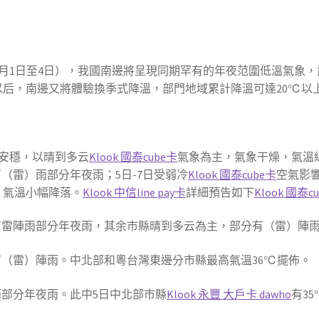
0月1日至4日），我國南邊將呈現同期罕有的年夜范圍低溫氣象
日以后，南邊又將體驗換季式降溫，部門地域累計降溫可達20℃以
體安穩，以晴到多云
Klook 國泰cube卡
氣象為主，氣象干燥，氣溫
有（雷）雨部分年夜雨；5日-7日受弱冷
Klook 國泰cube卡
空氣影
，氣溫小幅降落。
Klook 中信line pay卡
詳細預告如下
Klook 國泰c
縣有雷陣雨部分年夜雨，其余市縣晴到多云為主，部分有（雷）陣
有（雷）陣雨。中北部和粵台灣東邊分市縣最高氣溫36℃擺佈。
雨部分年夜雨。此中5日中北部市縣
Klook 永豐 大戶卡 dawho
有3