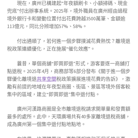
現在，廣州已構建起“年夜額刷卡、小額掃碼、現金
兜底”付出辦事系統。2025年，境外職員在廣州經由過程
境外銀行卡和變動位置付出花費跨越3500萬筆、金額逾
113億元，同比分辨增加57%、58%。
付出通順了，若何進一個步驟撲滅花費熱忱？離境退
稅政策連續優化，正在施展“催化效應”。
曩昔，單個商舖“即買即退”形式，游客要逐一商舖打
點退稅。2025年4月，商務部等6部分發布《關于進一個步
驟優化離境退
共享空間
稅政策擴展進境花費的告訴》，激
勵有前提的地域在年夜型商圈、街區、景區等境外搭客較
集中的區域，建立“即買即退”集中退付點。
廣州河漢路商圈是全市離境退稅請求開單量和發賣額
最多的處所。此中，天環廣場共有40多家離境退稅商舖，
成為廣州第一個集中退付點地點地。