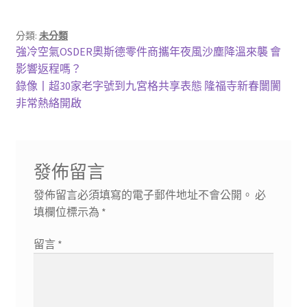
分類:
未分類
文
上
強冷空氣OSDER奧斯德零件商攜年夜風沙塵降溫來襲 會
一
影響返程嗎？
章
篇
下
錄像丨超30家老字號到九宮格共享表態 隆福寺新春闤闠
導
文
一
非常熱絡開啟
章:
篇
覽
文
章:
發佈留言
發佈留言必須填寫的電子郵件地址不會公開。
必
填欄位標示為
*
留言
*