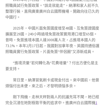
照職員試行免簽政策。“說走就能走”，納澤和家人前不久
整理行裝，直飛廣東廣州白云國際機場，開啟向往已久的
中國行。
2025年，中國片面免簽國度增至48國、互免簽證國度
擴展至29國，240小時過境免簽政策實用港口增至65個。
昔時，免簽進境本國人達3008萬人次，占進境本國人的
73.1%。本年2月17日起，我國對加拿年夜、英國持通俗護
照職員實行免簽政策，片面免簽“伴侶圈”又添新成員。
“進境流量”若何轉化為“花費增量”？付出方便化是主
要支持。
常日里，納澤習氣刷卡或現金付出。來中國前，他曾
煩惱付出未便，來之后，才發明煩惱多余。
剛下飛機，走林天秤對兩人的抗議充耳不聞，她已經
完全沉浸在她對極致平衡的追求中。進廣州白云國際機
1