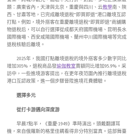
題：廣東省內，天津與北京，重慶與四川、云
教學
南、陜
西、甘肅等地，已完成離境退稅“即買即退”港口離境互認
打點。例如，境外搭客在重慶離境退稅“即買即退”商舖購
物退稅后，可以自行選擇從成都天府國際機場、昆明長水
國際機場、西安咸陽國際機場、蘭州中川國際機場等完成
退稅核驗后離境。
2025年，我國打點離境退稅的境外搭客多少數字同比
增加305%，退稅商品發
瑜伽教室
賣額同比增加95.9%。采
訪中，一些進境游客提出，在更年夜范圍內推行離境退稅
港口互認政策，進一個步驟晉陞進境花費體驗。
選擇多元
從打卡游邁向深度游
早晨7點半，《重慶·1949》準時演出。頭戴翻譯耳
機，來自俄羅斯的格里佳耦看得非分特別當真。這部舞臺