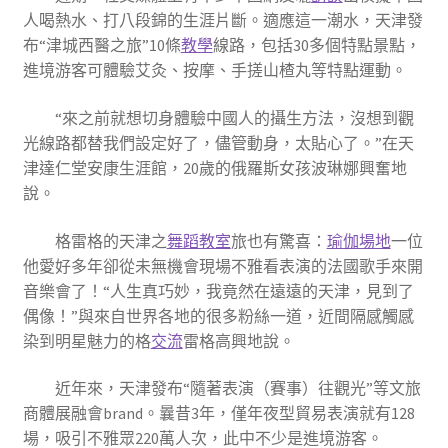
人喝熱水、打八段錦的生涯片斷。適應這一潮水，天津發
布“津城西醫之旅”10條
教學
線路，包括30多個特點景點，
進境游客可體驗艾灸、按摩、手搓山楂丸等特點運動。
“來之前就想切身體驗中國人的攝生方法，沒想到觀
光線路都替我們設定好了，儘管動身，太貼心了。”在天
津達仁堂安康生涯館，20歲的俄羅斯女孩波琳娜興奮地
說。
格雷格的天津之
舞蹈教室
旅也有驚喜：
瑜伽場地
一位
他愛好多年卻從未無機會現場不雅看表演的法國歌手來開
音樂會了！“人生真巧妙，我竟然在遠遠的天津，見到了
偶像！”與來自世界各地的很多粉絲一道，近間隔感觸感
染到明星魅力的格
交流
雷格高興地說。
近年來，天津發布“隨著表演（賽事）往觀光”等文旅
商體展融會brand。曩昔3年，僅年夜型貿易表演就有128
場，吸引不雅眾220萬人次，此中不少是進境游客。