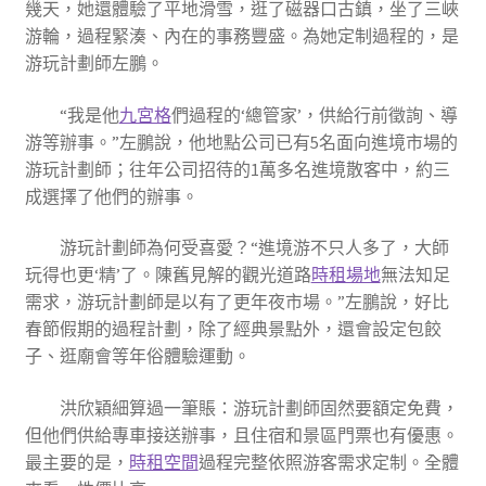
幾天，她還體驗了平地滑雪，逛了磁器口古鎮，坐了三峽
游輪，過程緊湊、內在的事務豐盛。為她定制過程的，是
游玩計劃師左鵬。
“我是他
九宮格
們過程的‘總管家’，供給行前徵詢、導
游等辦事。”左鵬說，他地點公司已有5名面向進境市場的
游玩計劃師；往年公司招待的1萬多名進境散客中，約三
成選擇了他們的辦事。
游玩計劃師為何受喜愛？“進境游不只人多了，大師
玩得也更‘精’了。陳舊見解的觀光道路
時租場地
無法知足
需求，游玩計劃師是以有了更年夜市場。”左鵬說，好比
春節假期的過程計劃，除了經典景點外，還會設定包餃
子、逛廟會等年俗體驗運動。
洪欣穎細算過一筆賬：游玩計劃師固然要額定免費，
但他們供給專車接送辦事，且住宿和景區門票也有優惠。
最主要的是，
時租空間
過程完整依照游客需求定制。全體