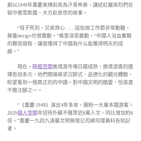
劇以1949年重慶束縛前夜為汗青佈景，講述紅巖英烈們在
獄中傲雪欺霜、大方赴逝世的故事。
“母子死別、兄弟齊心……這些故工作節非常動聽，
舞臺design也很震動。”格里深受震動，“中國人浴血奮戰
的艱苦過程，讓我懂得了中國為什么能獲得明天的成
績。”
現在，
時租空間
進境游市場日趨成熟，進境游客的選
擇愈加多元，他們開端尋求沉醉式、品德化的觀光體驗，
盼望看到一個真正的的中國。對中國文明的酷愛，恰是直
不雅注腳之一。
“《重慶·1949》演出4年多來，圈粉一大量本國游客。
2025
個人空間
年招待外籍不雅眾近8萬人次，同比增加約6
倍。”重慶一九四九演藝文明無限公司總司理黃科告知記
者。