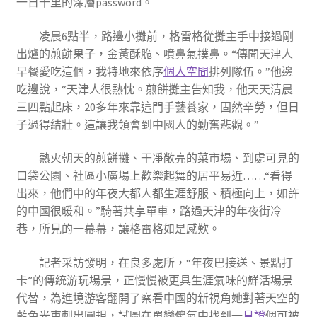
一日千里的深層password。
凌晨6點半，路邊小攤前，格雷格從攤主手中接過剛
出爐的煎餅果子，金黃酥脆、噴鼻氣撲鼻。“傳聞天津人
早餐愛吃這個，我特地來依序
個人空間
排列隊伍。”他邊
吃邊說，“天津人很熱忱。煎餅攤主告知我，他天天清晨
三四點起床，20多年來靠這門手藝養家，固然辛勞，但日
子過得結壯。這讓我領會到中國人的勤奮悲觀。”
熱火朝天的煎餅攤、干凈敞亮的菜市場、到處可見的
口袋公園、社區小廣場上歡樂起舞的居平易近……“看得
出來，他們中的年夜大都人都生涯舒服、積極向上，如許
的中國很暖和。”騎著共享單車，路過天津的年夜街冷
巷，所見的一幕幕，讓格雷格如是感歎。
記者采訪發明，在良多處所，“年夜巴接送、景點打
卡”的傳統游玩場景，正慢慢被更具生涯氣味的鮮活場景
代替，為進境游客翻開了察看中國的新視角她對著天空的
藍色光束刺出圓規，試圖在單戀傻氣中找到一
見證
個可被