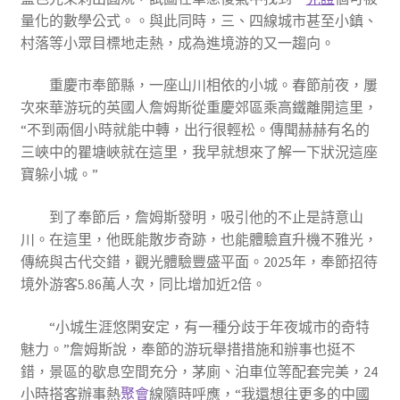
量化的數學公式。。與此同時，三、四線城市甚至小鎮、
村落等小眾目標地走熱，成為進境游的又一趨向。
重慶市奉節縣，一座山川相依的小城。春節前夜，屢
次來華游玩的英國人詹姆斯從重慶郊區乘高鐵離開這里，
“不到兩個小時就能中轉，出行很輕松。傳聞赫赫有名的
三峽中的瞿塘峽就在這里，我早就想來了解一下狀況這座
寶躲小城。”
到了奉節后，詹姆斯發明，吸引他的不止是詩意山
川。在這里，他既能散步奇跡，也能體驗直升機不雅光，
傳統與古代交錯，觀光體驗豐盛平面。2025年，奉節招待
境外游客5.86萬人次，同比增加近2倍。
“小城生涯悠閑安定，有一種分歧于年夜城市的奇特
魅力。”詹姆斯說，奉節的游玩舉措措施和辦事也挺不
錯，景區的歇息空間充分，茅廁、泊車位等配套完美，24
小時搭客辦事熱
聚會
線隨時呼應，“我還想往更多的中國