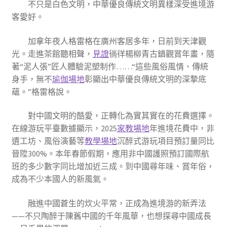
不只是白色文明，中華優良傳統文明異樣深受進境游
客愛好。
加拿年夜人格雷格在廣州客居多年，日前到天津觀
光。走進茶館聽相聲，
見證
徜徉楊柳青古鎮觀賞年畫，隨
著“泥人張”匠人體驗泥塑制作……“這些風俗風情、傳統
身手，無不
瑜伽場地
彰顯出中華優良傳統文明的深摯底
蘊。”格雷格說。
對中國文明的酷愛，正轉化為實其實在的花費選擇。
在線游玩平臺數據顯示，2025
家教場地
年進境花費中，非
遺工坊、風俗演藝等
教學場地
沉醉式游玩項目預訂量同比
晉陞300%。本年春節假期，應用非中國護照預訂國際航
班的多少數字同比增加近三成。到中國尋年味、賞年俗，
成為不少本國人的新風氣。
融進中國蒼生的炊火平常，正成為進境游的新弄法
——不只陶醉于陳舊中國的千年風華，也想探尋中國成長