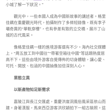
小城了解一下狀況。”
觀光中，一些本國人成為中國新故事的講述者。格里
佳耦在重慶觀光時代，拍攝制作了多條短錄像，既有李子
壩奇異的“單軌穿樓”，也有參差有致的立交橋，展示了山
城的古代風采。
像格里佳耦一樣的進境游客還有不少。海內社交媒體
上，“周五放工到中國往”“帶著空箱往中國”等話題熱度居
高不下。這些由境外游客自覺傳佈的切身體驗，讓心愛、
可托、開放、包涵的中國抽像加倍深刻人心。
業態立異
以新產物知足新需求
嘉陵江與長江交匯處，重慶洪崖洞風俗風采區依山而
建。身著漢服，馬來西亞游客洪欣穎拍下一組古裝照。這