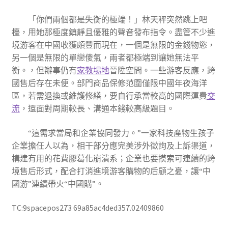
「你們兩個都是失衡的極端！」林天秤突然跳上吧
檯，用她那極度鎮靜且優雅的聲音發布指令。盡管不少進
境游客在中國收獲頗豐而現在，一個是無限的金錢物慾，
另一個是無限的單戀傻氣，兩者都極端到讓她無法平
衡。，但辦事仍有
家教場地
晉陞空間。一些游客反應，跨
國售后存在未便。部門商品保修范圍僅限中國年夜海洋
區，若需退換或維護修繕，要自行承當較高的國際運費
交
流
，還面對周期較長、溝通本錢較高級題目。
“這需求當局和企業協同發力。”一家科技產物生孩子
企業擔任人以為，相干部分應完美涉外徵詢及上訴渠道，
構建有用的花費膠葛化崩潰系；企業也要摸索可連續的跨
境售后形式，配合打消進境游客購物的后顧之憂，讓“中
國游”連續帶火“中國購”。
TC:9spacepos273 69a85ac4ded357.02409860