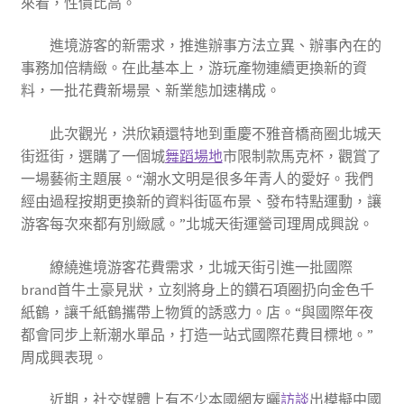
來看，性價比高。
進境游客的新需求，推進辦事方法立異、辦事內在的
事務加倍精緻。在此基本上，游玩產物連續更換新的資
料，一批花費新場景、新業態加速構成。
此次觀光，洪欣穎還特地到重慶不雅音橋商圈北城天
街逛街，選購了一個城
舞蹈場地
市限制款馬克杯，觀賞了
一場藝術主題展。“潮水文明是很多年青人的愛好。我們
經由過程按期更換新的資料街區布景、發布特點運動，讓
游客每次來都有別緻感。”北城天街運營司理周成興說。
繚繞進境游客花費需求，北城天街引進一批國際
brand首牛土豪見狀，立刻將身上的鑽石項圈扔向金色千
紙鶴，讓千紙鶴攜帶上物質的誘惑力。店。“與國際年夜
都會同步上新潮水單品，打造一站式國際花費目標地。”
周成興表現。
近期，社交媒體上有不少本國網友曬
訪談
出模擬中國