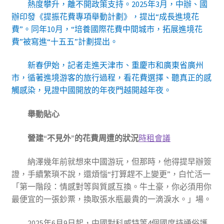
熱度攀升，離不開政策支持。2025年3月，中辦、國
辦印發《提振花費專項舉動計劃》，提出“成長進境花
費”。同年10月，“培養國際花費中間城市，拓展進境花
費”被寫進“十五五”計劃提出。
新春伊始，記者走進天津市、重慶市和廣東省廣州
市，循著進境游客的旅行過程，看花費選擇、聽真正的感
觸感染，見證中國開放的年夜門越開越年夜。
舉動貼心
營建“不見外”的花費周遭的狀況
時租會議
納澤幾年前就想來中國游玩，但那時，他得提早辦簽
證，手續繁瑣不說，還煩惱“打算趕不上變更”，白忙活一
「第一階段：情感對等與質感互換。牛土豪，你必須用你
最便宜的一張鈔票，換取張水瓶最貴的一滴淚水。」場。
2025年6月9日起，中國對科威特等4個國度持通俗護