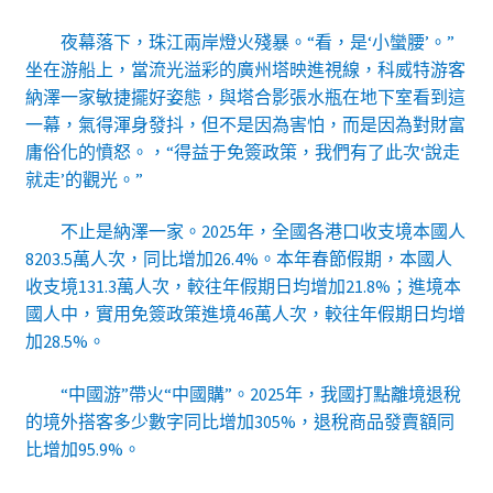
夜幕落下，珠江兩岸燈火殘暴。“看，是‘小蠻腰’。”
坐在游船上，當流光溢彩的廣州塔映進視線，科威特游客
納澤一家敏捷擺好姿態，與塔合影張水瓶在地下室看到這
一幕，氣得渾身發抖，但不是因為害怕，而是因為對財富
庸俗化的憤怒。，“得益于免簽政策，我們有了此次‘說走
就走’的觀光。”
不止是納澤一家。2025年，全國各港口收支境本國人
8203.5萬人次，同比增加26.4%。本年春節假期，本國人
收支境131.3萬人次，較往年假期日均增加21.8%；進境本
國人中，實用免簽政策進境46萬人次，較往年假期日均增
加28.5%。
“中國游”帶火“中國購”。2025年，我國打點離境退稅
的境外搭客多少數字同比增加305%，退稅商品發賣額同
比增加95.9%。