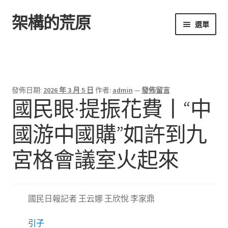
架構的荒原
跳
跳
選單
至
至
導
主
首頁
覽
要
列
內
容
發佈日期:
2026 年 3 月 5 日
作者:
admin
—
發佈留言
國民眼·提振花費丨“中
國游中國購”如許到九
宮格會議室火起來
國民日報記者 王云娜 王欣悅 李家鼎
引子