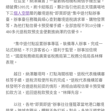
在這里，納澤購置了一臺數碼相機和兩個手機云臺，
總破費5395元。刷卡結賬后，夥計指引他前去天環廣場地
下三
個人空間
層的離境退稅“即買即退”集中退付點辦事
臺。辦事臺任務職員細心查對離境退稅請求單、購物發票
等，為他打點信譽卡預受權手續。全部旅程不到10分鐘，
480多元退稅款預支金便劃進納澤的信譽卡。
“集中退付點設置辦事專區，裝備專人辦事，完成一
站式辦結。不只游客省心，還利于監管，辦事加倍規
范。”國度稅務總局廣東省稅務局第二稅務分局局長林輝
表現。
越日，納澤離境時，打點海關核驗、退稅代表機構審
核等手續，退稅流程便所有的完成。“退稅代表機構若審
核發明不合適退稅前提的情形，將經由過程信譽卡預受權
扣款方法，追回退稅款預支金。”林輝先容。
以往，各地“即買即退”辦事往往僅籠罩當地港口離境
營業。跨城市觀光，體驗不免打折。對此，多地正摸索破