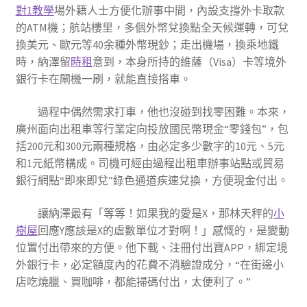
對1教學
場外籍人士方便化辦事中間，內設支撐外卡取款
的ATM機；航站樓里，多個外幣兌換點全天候運轉，可兌
換美元、歐元等40余種外幣現鈔；走出機場，換乘地鐵
時，納澤留
時租
意到，本身所持的維薩（Visa）卡等境外
銀行卡在閘機一刷，就能直接搭車。
過程中偶然需求打車，他也沒碰到找零困難。本來，
廣州面向出租車等行業定向投放國民幣現金“零錢包”，包
括200元和300元兩種規格，由必定多少數字的10元、5元
和1元紙幣構成。司機可經由過程出租車辦事站點或貿易
銀行網點“即來即兌”綠色通道疾速兌換，方便現金付出。
讓納澤最有「等等！如果我的愛是X，那林天秤的
小
樹屋
回應Y應該是X的虛數單位才對啊！」感慨的，是變動
位置付出帶來的方便。他下載、注冊付出寶APP，綁定境
外銀行卡，必定額度內的花費不消驗證成分，“在街邊小
店吃燒臘、買咖啡，都能掃碼付出，太便利了。”