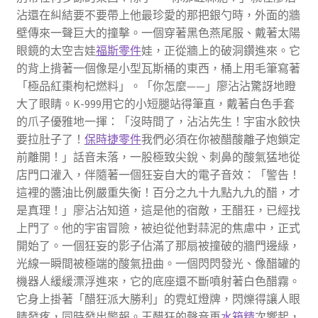
沾還在糾結要不要帶上他最珍愛的那把銀勺時，外面的牆
壁傳來一聲巨大的撞擊。一個穿著黑色燕尾服、戴著太陽
眼鏡的太空吉娃
福斯零件
娃，正從牆上的破洞鑽進來。它
的背上揹著一個像是小型瓦斯桶的東西，桶上用毛筆寫著
「極品紅棗枸杞燃料」。「你怎麼——」廖沾沾驚訝地瞪
大了眼睛。K-999用它的小短腿站得筆直，戴著白色手套
的爪子優雅地一揮：「沒時間了，沾沾先生！宇宙水餃快
要拉肚子了！
保時捷零件
我們必須在你被醋酸離子炮鎖定
前離開！」話音未落，一股極致尖銳、刺鼻的酸氣猛地從
店門口灌入，伴隨著一個狂妄自大的電子音效：「警告！
這裡的醬油比例嚴重失衡！百分之九十九點九九的醋，才
是真理！」廖沾沾知道，這是他的宿敵，王醋狂，已經找
上門了。他的宇宙冒險，被迫從他對蒜泥的焦慮中，正式
開始了。一個狂妄的影子佔滿了那扇被撞破的牆門邊緣，
光線一瞬間被極端的酸氣扭曲。一個閃閃發光、像醋罐的
機器人緩緩漂浮進來，它的底座還不斷噴射著白色醋霧。
它身上掛著「醋狂派大勝利」的霓虹燈牌，閃爍得讓人眼
睛發疼，同時發出警報。王醋狂的聲音再
水箱精
次響起，