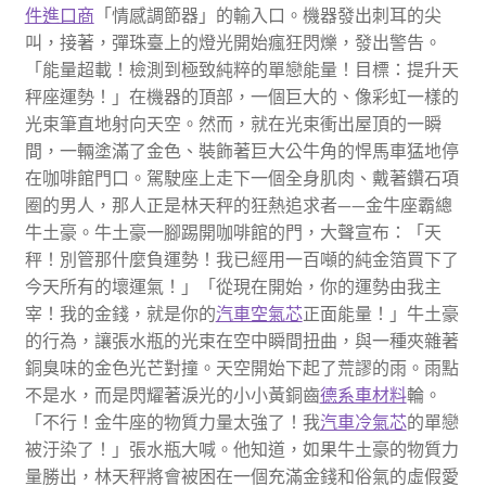
件進口商
「情感調節器」的輸入口。機器發出刺耳的尖
叫，接著，彈珠臺上的燈光開始瘋狂閃爍，發出警告。
「能量超載！檢測到極致純粹的單戀能量！目標：提升天
秤座運勢！」在機器的頂部，一個巨大的、像彩虹一樣的
光束筆直地射向天空。然而，就在光束衝出屋頂的一瞬
間，一輛塗滿了金色、裝飾著巨大公牛角的悍馬車猛地停
在咖啡館門口。駕駛座上走下一個全身肌肉、戴著鑽石項
圈的男人，那人正是林天秤的狂熱追求者——金牛座霸總
牛土豪。牛土豪一腳踢開咖啡館的門，大聲宣布：「天
秤！別管那什麼負運勢！我已經用一百噸的純金箔買下了
今天所有的壞運氣！」「從現在開始，你的運勢由我主
宰！我的金錢，就是你的
汽車空氣芯
正面能量！」牛土豪
的行為，讓張水瓶的光束在空中瞬間扭曲，與一種夾雜著
銅臭味的金色光芒對撞。天空開始下起了荒謬的雨。雨點
不是水，而是閃耀著淚光的小小黃銅齒
德系車材料
輪。
「不行！金牛座的物質力量太強了！我
汽車冷氣芯
的單戀
被汙染了！」張水瓶大喊。他知道，如果牛土豪的物質力
量勝出，林天秤將會被困在一個充滿金錢和俗氣的虛假愛