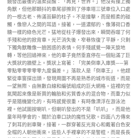
鏡發出最後的溫柔提醒：「再見，世界。」他沒有撞上獨
角獸，但他那顫抖的車尾卻擦到了停車塔三號車位入口處
的一根古老、佈滿苔蘚的柱子。不是撞擊，而是輕柔的碰
觸，像戀人之間的耳語。接著，一道濃郁的、像薄荷口香
糖一樣的綠色光芒。猛地從柱子爆發出來，瞬間吞噬了何
手殘和他的掀背車。光芒消失後，窄巷恢復了平靜，只剩
下獨角獸雕像一臉困惑的表情。何手殘感覺一陣天旋地
轉，等他回過神來，他的車子竟然垂直停在一個貼滿了巨
大獎狀的牆壁上。獎狀上寫著：「完美倒車入庫獎——第
零點零零零零零九度偏差。」落款人是「倒車王」。他趕
緊從車窗探出頭，發現周圍不再是熟悉的城市街道，而是
一望無際、由無數白線和編號組成的巨大網格。這裡的空
氣聞起來像是新買的輪胎和劣質香水的混合物，而重力似
乎是隨機變化的，有時感覺很重，有時像漂浮在游泳池
裡。他試圖按喇叭，但喇叭發出的不是「叭叭」，而是他
童年時學會的、關於泊車口訣的魔性兒歌。四面八方傳來
了刺耳的剎車聲，接著，一群穿著反光背心和戴著白色安
全帽的人朝他衝來。這些人手裡拿的不是警棍，而是長長