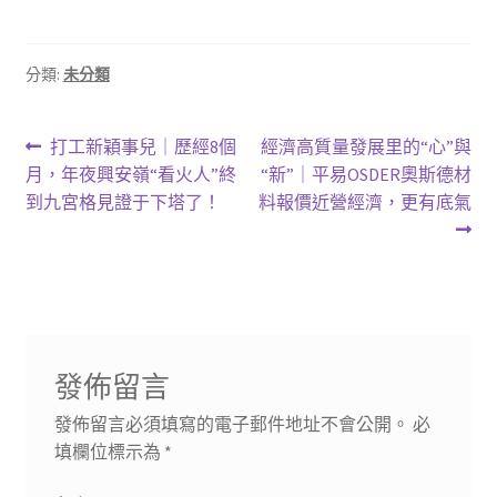
分類:
未分類
文
上
下
打工新穎事兒｜歷經8個
經濟高質量發展里的“心”與
一
一
月，年夜興安嶺“看火人”終
“新”｜平易OSDER奧斯德材
章
篇
篇
到九宮格見證于下塔了！
料報價近營經濟，更有底氣
導
文
文
章:
章:
覽
發佈留言
發佈留言必須填寫的電子郵件地址不會公開。
必
填欄位標示為
*