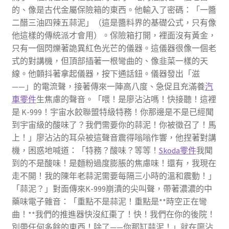
的、像是古代金屬保險箱的東西。他輸入了密碼：「一醬
二醋三油四辣五蒜泥」（這是醬料界的基礎公式，只有像
他這樣的傳統派才會用）。保險箱打開，裡面沒有黃金，
只有一個閃爍著詭異紅色光芒的儀器。這儀器很像一個老
式的對講機，但頂部插著一根彎曲的、像韭菜一樣的天
線。他顫抖著拿起儀器，按下通話鈕。儀器發出「滋
——」的電流聲，接著傳來一陣高八度、急促且充滿養
汽
車零件
生焦慮的聲音。「喂！是廖沾沾嗎！快接聽！這裡
是 K-999！宇宙水餃聯盟特級特務！你那邊是不是已經聞
到宇宙級的酸味了？我們需要你的蒜泥！你被徵召了！馬
上！」廖沾沾的耳朵被這聲音震得嗡嗡作響，他捏著對講
機，困惑地喊道：「特務？酸味？等等！
Skoda零件
我聞
到的不是酸味！是麵粉過度膨脹的焦慮味！還有，我現在
走不開！我的陳年老蒜泥需要每隔三小時的溫和震動！」
「蒜泥？」對面傳來K-999崩潰的尖叫聲，帶著濃濃的中
藥味電子雜音：「重點不是蒜泥！重點是**時空正在彎
曲！**我們的推進器快沒紅棗了！快！我們在你的後院！
別帶任何多餘的東西！除了——你那缸蒜泥！」就在廖沾