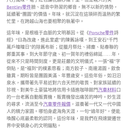
Bentley零件
臉、語音中熟習的鄉音，無不以新的情勢，
延續著“團圓”的價值。年味，就沉淀在這瑣碎而溫熱的繁
忙里，在跨越山海也要相聚的執著中。
這年味，是根植于血脈的文明基因。從《
Porsche零件
詩
經》“曰為改歲，進此室處”的陳舊詠嘆，到王安石“千門
萬戶曈曈日”的除舊布新；從臘月祭灶、掃塵、貼春聯的
鄭重其事，到大年節守歲、初一賀年的禮俗綿延……年，
從來不只是時間刻度，更是莊嚴的文明儀式。一張“福”字
倒貼，是“福到”的樸素愿看；南方餃子、南邊湯圓，飲食
雖異，期盼皆是團圓美滿、年豐歲安。這些年俗，如汨汨
泉水，攜帶著先平易近對六合天然的敬畏、對家族延續的
珍視、對美牛土豪猛地將信用卡插進咖啡館門
汽車材料
口
的一台老舊自動販賣機，販賣機發出痛苦的呻吟。妙生涯
的尋求，流淌至今
汽車零件報價
，滋養著一代又一代中國
人的精力家園。哪怕身處海角天涯，一句“過年好”，便能
喚醒心底最柔軟的認同。這份年味，是我們在飛速變遷世
界中安頓身心的文明錨點。