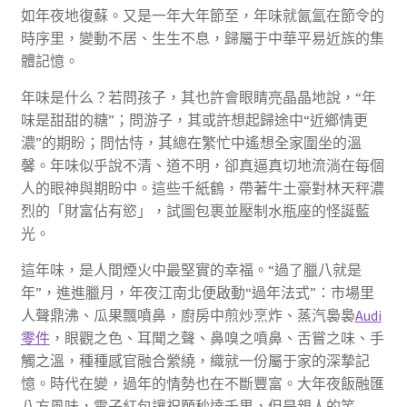
如年夜地復蘇。又是一年大年節至，年味就氤氳在節令的
時序里，變動不居、生生不息，歸屬于中華平易近族的集
體記憶。
年味是什么？若問孩子，其也許會眼睛亮晶晶地說，“年
味是甜甜的糖”；問游子，其或許想起歸途中“近鄉情更
濃”的期盼；問怙恃，其總在繁忙中遙想全家圍坐的溫
馨。年味似乎說不清、道不明，卻真逼真切地流淌在每個
人的眼神與期盼中。這些千紙鶴，帶著牛土豪對林天秤濃
烈的「財富佔有慾」，試圖包裹並壓制水瓶座的怪誕藍
光。
這年味，是人間煙火中最堅實的幸福。“過了臘八就是
年”，進進臘月，年夜江南北便啟動“過年法式”：市場里
人聲鼎沸、瓜果飄噴鼻，廚房中煎炒烹炸、蒸汽裊裊
Audi
零件
，眼觀之色、耳聞之聲、鼻嗅之噴鼻、舌嘗之味、手
觸之溫，種種感官融合縈繞，織就一份屬于家的深摯記
憶。時代在變，過年的情勢也在不斷豐富。大年夜飯融匯
八方風味，電子紅包讓祝願秒達千里，但是親人的笑