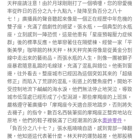
天秤座請注意！由於月球剛剛打了一個噴嚏，您的戀愛機
率從昨日的百分之九十九點九，陡降至負百分之八十
七！」廣播員的聲音聽起來像是一個正在經歷中年危機的
雙子座，充滿了戲劇性的絕望。張水瓶，一個典型的水瓶
座，立刻感到一陣恐慌，這是他患有「星座預報壓力症候
群」後的標準反應。他單戀著住在隔壁棟、經營一家「平
衡美學」咖啡館的林天秤。林天秤完美得像是從黃金分割
線中走出來的藝術品。而張水瓶的人生，則像一團被獅子
座暴君隨意亂踢的毛線球，充滿了混亂與錯位。他衝到窗
邊，往外看去。整座城市已經因為這個突如其來的「超級
修正」而陷入了荒謬的混亂。街道上的雙魚座們，開始不
受控制地流下鹹鹹的海水淚，他們無法停止地哭泣，導致
城市低窪處已經形成了小型潟湖。那些摩羯座的上班族，
嚴格遵守著廣播中「摩羯座今天適合原地踏步，否則將失
去襪子」的指令。數百名西裝筆挺的摩羯座正整齊地站在
原地，他們的鞋子裡裝滿了已經潮濕的淚水
奧迪零件
。
「負百分之八十七？」張水瓶喃喃自語，感到胃部一陣翻
騰，他知道這代表著什麼。林天秤的運勢越差，他那股積