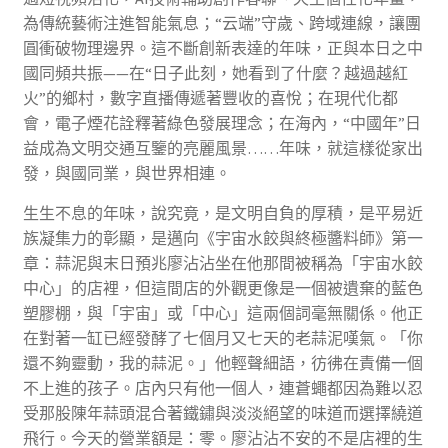
為傳統藝術注進智能氣息；“云端”守歲、跨域連線，讓團
圓衝破物理邊界。這不斷創新表達的年味，正與本日之中
國同頻共振——在“日子此刻，她看到了什麼？越過越紅
火”的鄉村，數字直播傳遞著豐收的喜悅；在現代化都
會，電子煙花詮釋著綠色發展理念；在海內，“中國年”日
益成為文明交通互鑒的亮麗風景……年味，就這樣從家出
發，與國同業，與世界相連。
生生不息的年味，說究竟，是文明自負的厚積，是平易近
族凝集力的彰顯，是邁向《宇宙水餃與終極醬料師》第一
章：蒜泥與末日預兆廖沾沾坐在他那間被稱為「宇宙水餃
中心」的店裡，但這間店的外觀更像是一個被遺棄的藍色
塑膠棚，與「宇宙」或「中心」這兩個詞毫無關係。他正
在對著一缸已經發酵了七個月又七天的老蒜泥嘆氣。「你
還不夠靈動，我的蒜泥。」他輕聲細語，彷彿在責備一個
不上進的孩子。店內只有他一個人，連蒼蠅都因為難以忍
受那股陳年蒜頭混合著鐵鏽與淡淡絕望的味道而選擇繞道
飛行。今天的營業額是：零。廖沾沾不安的不是店裡的生