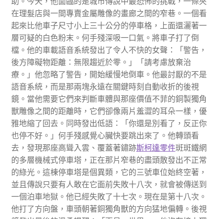
助。今天，他面臨的是城市傳說中最恐怖的挑戰，一條夾
在理髮店與一間專賣金屬雕像的畫廊之間的窄巷。一個看
起來比他車子尺寸小上三十公分的停車格，上面還灑著一
層可疑的白色粉末。何手殘深吸一口氣。將車子打了倒
檔。他的車載語音系統發出了令人不快的女聲：「警告，
後方障礙物距離：無限趨近於零。」「請考慮放棄治
療。」他忽略了警告，開始緩慢地倒車。他最討厭的不是
語音系統，而是那兩塊永遠在關鍵時刻自動收折的後視
鏡。當他需要它們來判斷車體與那座價值不菲的銅製獨角
獸雕像之間的距離時，它們卻像兩片羞澀的耳朵一樣，優
雅地縮了回去。同時發出低語：「你還是別看了，反正你
也停不好。」何手殘感覺心臟快要跳出來了。他轉頭看
去，發現那座高聳入雲、覆蓋著鏽跡
斯柯達零件
斑斑鐵網
的多層機械式停車塔，正在那片窄巷的盡頭散發出不正常
的綠光。這棟停車塔是個異類，它的三號車位始終空著，
並且傳說只要有人敢在它面前失敗十八次，就會被傳送到
一個泊車地獄。他已經失敗了十七次。現在是第十八次。
他打了方向盤，車頭朝著銅獨角獸的方向猛地偏轉。後視