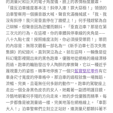
的測量尺和巨大的電子角度儀，臉上的表情極度嚴肅。
「違反泊車維度基本法！斜停入庫！罪大惡極！」領頭的
泊車警察用一個擴音器大喊，聲音充滿機械感。「我、我
沒有斜停！我只是垂直停在了牆壁上！」何手殘趕緊為自
己辯解，但聲音因為恐懼而顫抖。「垂直泊車？那是在第
三次元的行為，在這裡，你的車體與停車線的夾角是——
八十九點七度！按照維度法則，你必須接受懲罰！」懲罰
的內容是：無限次觀看一部名為**《新手泊車七百次失敗
集錦》的紀錄片，直到哭泣為止。就在這時，一輛像是從
科幻電影裡開出來的黑色跑車，優雅地從網格的邊緣漂移
而過。跑車的輪胎發出令人陶醉的摩擦聲，它以一種近乎
蔑視重力的姿態，精準地停進了一個只
藍寶堅尼零件
有它
車身尺寸寬度的停車格中。那泊車的過程就像一場舞蹈，
流暢、完美，且毫無任何多餘的動作**。跑車的駕駛座上
走出一個全身黑色皮衣的女人，她戴著一副透明護目鏡，
冷酷地朝著何手殘的方向走來。她的步伐優雅而精準，每
一步都像是被測量過一樣，完美地落在網格線上。「車影
大人！」泊車警察們立刻立正站好，連測量尺都顫抖著不