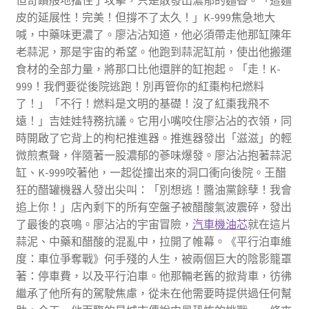
但奇蹟般地擋住了攻擊，只是散發出濃郁的麵香。「這麵
皮的延展性！完美！但撐不了太久！」K-999焦急地大
喊，中藥味更濃了。廖沾沾知道，他必須帶走他那缸陳年
老蒜泥，那是宇宙的希望。他跑到蒜泥缸前，使出他搬運
食材的全部力量，將那口比他還胖的缸抱起。「走！K-
999！我們要從後院逃跑！別再管你的紅棗枸杞燃料
了！」「不行！燃料是文明的基礎！沒了紅棗我飛不
遠！」吉娃娃特務抗議。它用小嘴咬住廖沾沾的衣領，同
時開啟了它背上的枸杞推進器。推進器發出「滋滋」的輕
微煎煮聲，伴隨著一股濃郁的蔘味爆發。廖沾沾抱著蒜泥
缸、K-999咬著他，一起從撞出來的洞口衝向後院。王醋
狂的醋罐機器人發出尖叫：「別想逃！醬油黨餘孽！我會
追上你！」店內剩下的所有空盤子被醋酸氣波震碎，發出
了最後的哀鳴。廖沾沾的宇宙冒險，
汽車機油芯
就在這片
蒜泥、中藥和醋酸的混亂中，拉開了帷幕。《平行泊車維
度：車位爭奪戰》何手殘的人生，被兩個巨大的陰影籠罩
著：停車費，以及平行泊車。他那輛老舊的掀背車，彷彿
繼承了他所有的駕駛焦慮，從未在他需要時提供過任何幫