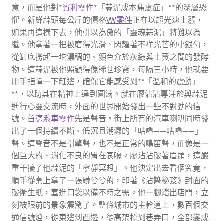
意，而是他對*
賓利零件
*「蒜泥成本焦慮症」**的深層恐
懼。新鮮蒜頭每公斤的價格
VW零件
正在以超光速上漲，
如果再這樣下去，他引以為傲的「靈魂蒜泥」將難以為
繼。他拿著一把被磨得光滑、閃耀著不祥光芒的小銀勺，
從缸底撈起一坨濃稠的、顏色介於灰綠與土黃之間的發酵
物。這蒜泥被他照顧得像稀世珍寶，每隔三小時，他就要
用手指彈一下缸邊，確保它能感受到**「溫和的震動」
**，以助其在精神上達到圓滿。就在廖沾沾專注於與蒜泥
進行心靈交流時，外面的世界開始發出一些不對勁的信
號。首
德系車零件
先是聲音。街上所有的汽車喇叭同時發
出了一個持續不斷、低沉且潮濕的「咕嚕——咕嚕——」
聲。這聲音不是引擎聲，也不是正常的鳴笛聲，而像是一
個巨大的、消化不良的胃在哀嚎。廖沾沾皺著眉頭，這嚴
重干擾了他蒜泥的「寧靜冥想」。他決定出去看個究竟，
順手從桌上拿了一張髒兮兮的，印著《沾醬秘笈》封面的
皺衛生紙，塞進口袋以備不時之需。他一腳踏出店門，立
刻被眼前的景象震驚了。整條城市的主幹道上，數百個交
通信號燈，從東邊到西邊，從高架橋到巷弄口，全部變成