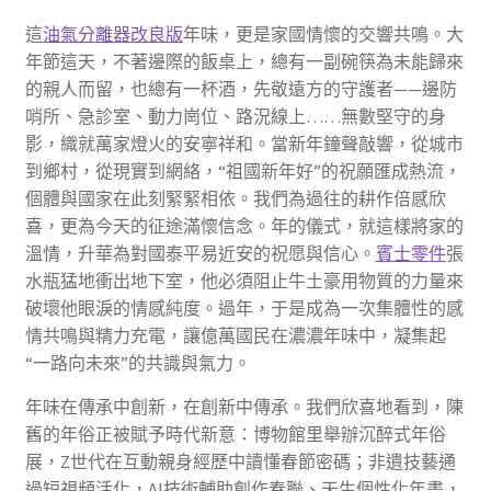
這
油氣分離器改良版
年味，更是家國情懷的交響共鳴。大
年節這天，不著邊際的飯桌上，總有一副碗筷為未能歸來
的親人而留，也總有一杯酒，先敬遠方的守護者——邊防
哨所、急診室、動力崗位、路況線上……無數堅守的身
影，織就萬家燈火的安寧祥和。當新年鐘聲敲響，從城市
到鄉村，從現實到網絡，“祖國新年好”的祝願匯成熱流，
個體與國家在此刻緊緊相依。我們為過往的耕作倍感欣
喜，更為今天的征途滿懷信念。年的儀式，就這樣將家的
溫情，升華為對國泰平易近安的祝愿與信心。
賓士零件
張
水瓶猛地衝出地下室，他必須阻止牛土豪用物質的力量來
破壞他眼淚的情感純度。過年，于是成為一次集體性的感
情共鳴與精力充電，讓億萬國民在濃濃年味中，凝集起
“一路向未來”的共識與氣力。
年味在傳承中創新，在創新中傳承。我們欣喜地看到，陳
舊的年俗正被賦予時代新意：博物館里舉辦沉醉式年俗
展，Z世代在互動親身經歷中讀懂春節密碼；非遺技藝通
過短視頻活化，AI技術輔助創作春聯、天生個性化年畫，