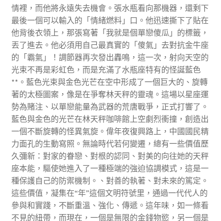
情裡，而他將永遠失去機會。張水瓶看向那機器，還剩下
最後一個可以輸入的「情緒燃料」口。他迅速撕下了貼在
他背後衣領上，那張寫著「我就是個單戀傻瓜」的標籤，
丟了進去。他必須用自己最真實的「傻氣」去對抗金牛座
的「霸氣」！調節器再次發出轟鳴，這一次，射向天空的
光束不再是彩虹色，而是充滿了水瓶座特有的怪誕藍色
**。藍色光束與金色光芒在空中形成了一個巨大的、旋轉
著的太極圖案，像是在爭奪林天秤的靈魂。這場以星座運
勢為賭注、以單戀能量為武器的荒唐戰爭，正式打響了。
藍色與金色的光芒在林天秤咖啡館上空劇烈衝撞，創造出
一個不斷旋轉的怪異氣旋。偉年夜復興路上，中國國民精
力面孔的生動寫照。無論時代若何變遷，總有一些價值歷
久彌新：對家的眷戀、對根的認同、對美的向往她的天秤
座本能，驅使她進入了一種極端的強迫協調模式，這是一
種保護自己的防禦機制。、對善的執著、對未來的篤定。
這些價值，凝集在“年”這個文明符號里，通過一代代人的
參與和實踐，不斷重溫、強化、傳遞。這年味，如一條看
不見的紐帶，而現在，一個是無限的金錢物慾，另一個是