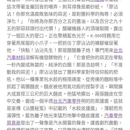
這次帶著金屬回音的嘲弄，刺耳得像是磨砂紙。「廖沾
沾！你那充滿腐敗氣味的蒜泥，是對醬料學的侮辱！必須
淨化！」「你將為你那百分之五的醬油，以及百分之九十
五的邪惡蒜頭付出代價！」醋罐機器人的頂端裂開，露出
了一個巨大的管口，正在聚積藍色光芒。K-999特務用它
穿著燕尾服的小爪子，一把抓住了廖沾沾的褲腳催促著
他。「快點！沾沾先生！那是醋酸離子炮！專門用來
台北
汽車材料
溶解有機發酵物的！」「它會把你的蒜泥在零點
一秒內變成無菌的、純淨的白醋！那是浩劫啊！」「不准
動我的蒜泥！」廖沾沾發出了醬料學家對待信仰般的怒
吼。他以一種專業包水餃的極限速度，從旁邊的麵粉堆中
抓起了兩團麵皮。麵皮被他用氣功般的捏製手法，瞬間擴
大成直徑三公尺的巨大麵皮。他猛地擲出，兩張麵皮在空
中交疊，變成一個半透
台北汽車零件
明的防禦護盾。這就
是家傳《沾醬秘笈》中記載的「水餃皮護盾」，薄韌而充
滿彈性。藍色離子炮光束猛烈地擊中麵皮護盾，
汽車零件
貿易商
發出了一聲像是汽水開蓋的聲音。護盾劇烈震動，