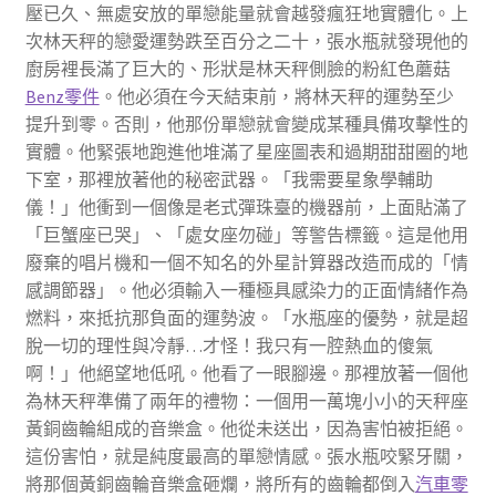
壓已久、無處安放的單戀能量就會越發瘋狂地實體化。上
次林天秤的戀愛運勢跌至百分之二十，張水瓶就發現他的
廚房裡長滿了巨大的、形狀是林天秤側臉的粉紅色蘑菇
Benz零件
。他必須在今天結束前，將林天秤的運勢至少
提升到零。否則，他那份單戀就會變成某種具備攻擊性的
實體。他緊張地跑進他堆滿了星座圖表和過期甜甜圈的地
下室，那裡放著他的秘密武器。「我需要星象學輔助
儀！」他衝到一個像是老式彈珠臺的機器前，上面貼滿了
「巨蟹座已哭」、「處女座勿碰」等警告標籤。這是他用
廢棄的唱片機和一個不知名的外星計算器改造而成的「情
感調節器」。他必須輸入一種極具感染力的正面情緒作為
燃料，來抵抗那負面的運勢波。「水瓶座的優勢，就是超
脫一切的理性與冷靜…才怪！我只有一腔熱血的傻氣
啊！」他絕望地低吼。他看了一眼腳邊。那裡放著一個他
為林天秤準備了兩年的禮物：一個用一萬塊小小的天秤座
黃銅齒輪組成的音樂盒。他從未送出，因為害怕被拒絕。
這份害怕，就是純度最高的單戀情感。張水瓶咬緊牙關，
將那個黃銅齒輪音樂盒砸爛，將所有的齒輪都倒入
汽車零