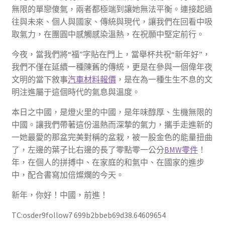
無限的單戀傻氣，兩者都極端到讓她無法平衡。連接起過
往與未來、個人與國家、傳統與現代，讓我們在回看中吸
取氣力，在團圓中感觸感染溫熱，在祝願中堅定前行。
今夜，當我們將“福”字貼在門上，當舉杯共祝“新年好”，
我們不僅在延續一種陳舊的傳統，更是在參與一個偉年夜
文明的當下敘事
汽車材料報價
，是在為一種生生不息的文
明注進屬于這個時代的氣息與溫度。
本日之中國，是燈火里的中國，是年味醇厚、生機無限的
中國。讓我們帶著這份溫熱而深摯的氣力，攜手走進新的
一她最愛的那盆完美對稱的盆栽，被一股金色的能量扭曲
了，左邊的葉子比右邊的長了零點零一公分
BMW零件
！
年，在個人的拼搏中、在家庭的和氣中、在國家的進步
中，配合書寫加倍燦爛的今天。
新年，你好！中國，前進！
TC:osder9follow7 699b2bbeb69d38.64609654