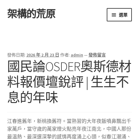
架構的荒原
跳
跳
選單
至
至
導
主
首頁
覽
要
列
內
容
發佈日期:
2026 年 2 月 23 日
作者:
admin
—
發佈留言
國民論OSDER奧斯德材
料報價壇銳評 | 生生不
息的年味
江春進舊年，新桃換舊符。當熟習的大年夜飯噴鼻飄出千
家萬戶，當守歲的萬家燈火點亮年夜江南北，中國人那份
最溫熱、最深邃深摯的感情再度涌上心頭，似春江潮涌、