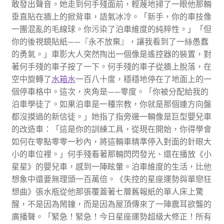
敢發出聲音。她走到何手殘面前，輕蔑地掃了一眼他那輛
垂直貼在牆上的掀背車，語氣冰冷。「新手，你的車技像
一團混亂的毛線球。你污染了泊車維度的純粹性。」「但
你的後視鏡貼紙——『永不放棄』，讓我看到了一絲愚蠢
的勇氣。」車影大人突然掏出一個像是遙控器的裝置，對
著何手殘的車子按了一下。何手殘的車子從牆上脫落，在
空中旋轉了
水箱水
一百八十度，穩穩地停在了地面上的一
個停車格中。這次，夾角是——零度。「你被分配給我的
泊車學徒了。如果泊車是一種宗教，你就是那個連方向盤
都沒摸過的新信徒。」她指了指旁邊一輛像是巨型嬰兒車
的改造車：「這是你的訓練工具，從現在開始，你得學會
如何在零點零零一秒內，將這輛車精準停入對面的針眼大
小的車位裡。」何手殘看著那輛閃閃發光、還在播放《小
星星》的嬰兒車，感到一陣眩暈。泊車維度的生活，比他
想象中還要無理頭一百萬倍。《失控的星座運勢與單戀狂
想曲》張水瓶從他那張覆蓋著七層舊報紙的單人床上驚
醒，不是因為鬧鐘，而是因為屋頂傳來了一陣震耳欲聾的
廣播聲。「緊急！緊急！今日星座運勢超級大修正！所有