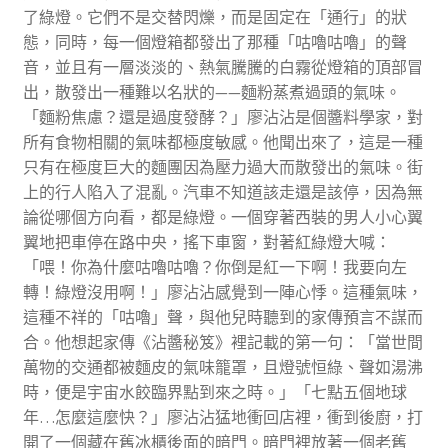
了綠燈。它們不是交替閃爍，而是固定在「通行」的狀
態，同時，每一個燈箱都發出了那種「咕嚕咕嚕」的聲
音，並且有一層淡淡的、熱氣騰騰的白霧從燈箱的頂部冒
出，散發出一種難以名狀的——麵粉蒸煮過頭的氣味。
「麵粉焦慮？還是過度發酵？」廖沾沾是個醬料學家，對
所有食物相關的氣味都極度敏感。他聞出來了，這是一種
只有在極度巨大的麵團因為壓力過大而散發出的氣味。街
上的行人陷入了混亂。汽車不知道該走還是該停，因為無
論從哪個方向看，都是綠燈。一個穿著西裝的男人小心翼
翼地把車停在路中央，搖下車窗，對著紅綠燈大喊：
「喂！你為什麼咕嚕咕嚕？你倒是紅一下啊！我要向左
轉！綠燈沒用啊！」廖沾沾感覺到一陣心悸。這種氣味，
這種不祥的「咕嚕」聲，與他兒時聽到的家傳預言不謀而
合。他想起家傳《沾醬秘笈》裡記載的第一句：「當世間
萬物的交通都被麵皮的氣味籠罩，且燈號恒綠、聲如湯沸
時，便是宇宙水餃臨界點到來之時。」「七點五個地球
年…怎麼這麼快？」廖沾沾猛地衝回店裡，衝到後廚，打
開了一個藏在舊冰櫃後面的暗門。暗門裡放著一個老舊