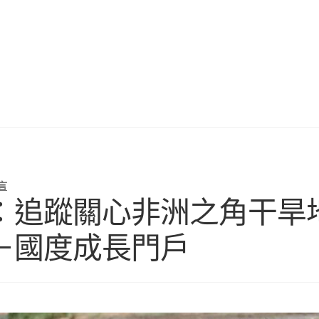
言
追蹤關心非洲之角干旱地
－國度成長門戶