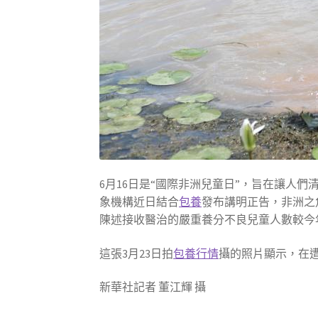
6月16日是“國際非洲兒童日”，旨在讓人
象機構近日結合
包養
發布講明正告，非洲之
陳述接收醫治的嚴重養分不良兒童人數較今
這張3月23日拍
包養行情
攝的照片顯示，在
新華社記者 董江輝 攝