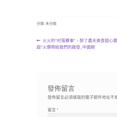
分類: 未分類
文
上
火火的“村落賽事”，醉了農夫美查甜心寶物
一
超”火爆帶給我們的啟發_中國網
章
篇
導
文
章:
覽
發佈留言
發佈留言必須填寫的電子郵件地址不
留言
*