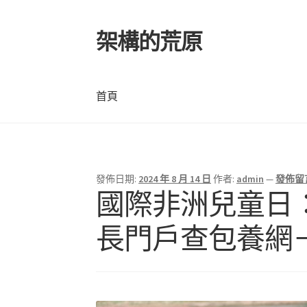
架構的荒原
跳
跳
至
至
導
主
覽
要
首頁
列
內
容
首頁
發佈日期:
2024 年 8 月 14 日
作者:
admin
—
發佈留
國際非洲兒童日：
長門戶查包養網