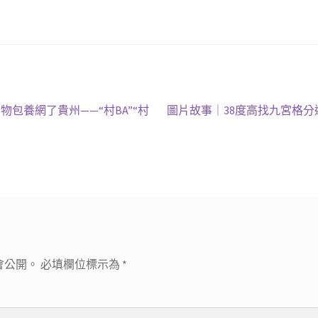
下
包養網了貴州——“村BA”“村
圖片故事｜38度高找九宮格分
一
篇
文
章:
會公開。
必填欄位標示為
*