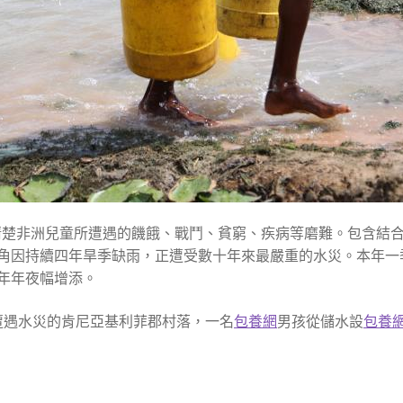
們清楚非洲兒童所遭遇的饑餓、戰鬥、貧窮、疾病等磨難。包含結
角因持續四年旱季缺雨，正遭受數十年來最嚴重的水災。本年一
年年夜幅增添。
遭遇水災的肯尼亞基利菲郡村落，一名
包養網
男孩從儲水設
包養網