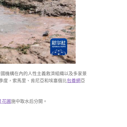
合國機構在內的人性主義救濟組織以及多家景
季度，索馬里、肯尼亞和埃塞俄比
包養網
亞
 花圃
施中取水后分開。