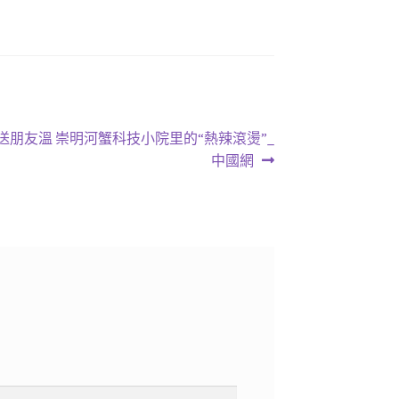
送朋友溫 崇明河蟹科技小院里的“熱辣滾燙”_
中國網