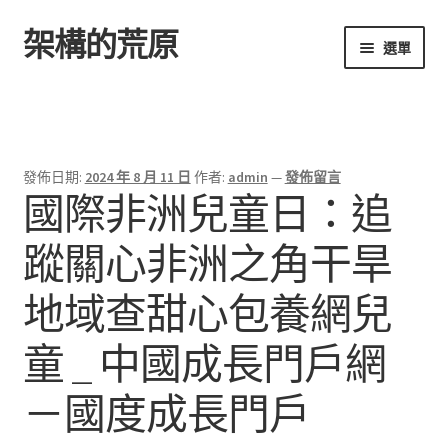
架構的荒原
跳
跳
選單
至
至
導
主
首頁
覽
要
列
內
容
發佈日期:
2024 年 8 月 11 日
作者:
admin
—
發佈留言
國際非洲兒童日：追
蹤關心非洲之角干旱
地域查甜心包養網兒
童 _ 中國成長門戶網
－國度成長門戶