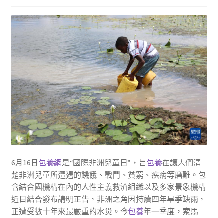
6月16日
包養網
是“國際非洲兒童日”，旨
包養
在讓人們清
楚非洲兒童所遭遇的饑餓、戰鬥、貧窮、疾病等磨難。包
含結合國機構在內的人性主義救濟組織以及多家景象機構
近日結合發布講明正告，非洲之角因持續四年旱季缺雨，
正遭受數十年來最嚴重的水災。今
包養
年一季度，索馬