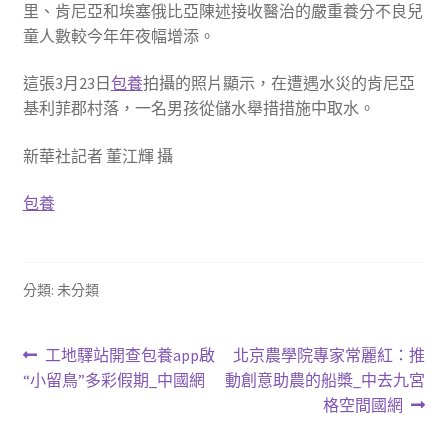
里、肯尼亞和埃塞俄比亞陳述接收醫治的嚴重養分不良兒
童人數較今年年夜幅增添。
這張3月23日
包養
拍攝的照片顯示，在遭遇水災的肯尼亞
基利菲郡村落，一名男孩從儲水舉措措施中取水。
新華社記者 董江輝 攝
包養
分類: 未分類
文
上
下
工地驛站開查包養app啟
北京農學院專家常麗紅：推
一
一
“小留鳥”多彩假期_中國網
動創意助農的船槳_中去九宮
章
篇
篇
格空間國網
導
文
文