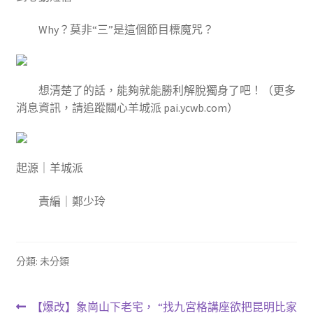
Why？莫非“三”是這個節目標魔咒？
想清楚了的話，能夠就能勝利解脫獨身了吧！（更多
消息資訊，請追蹤關心羊城派 pai.ycwb.com）
起源｜羊城派
責編｜鄭少玲
分類: 未分類
文
上
下
【爆改】象崗山下老宅，
“找九宮格講座欲把昆明比家