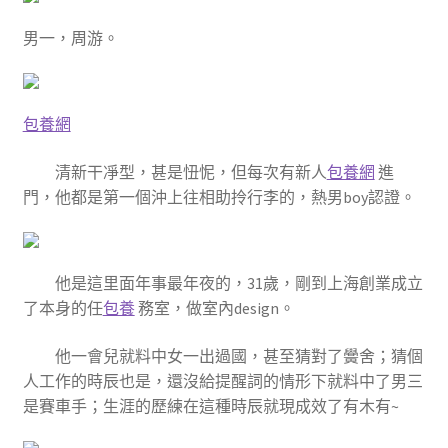
男一，周游。
包養網
清新干凈型，甚是忸怩，但每次有新人
包養網
進
門，他都是第一個沖上往相助拎行李的，熱男boy認證。
他是這里面年事最年夜的，31歲，剛到上海創業成立
了本身的任
包養
務室，做室內design。
他一會兒就料中女一出過國，甚至猜對了黌舍；猜個
人工作的時辰也是，還沒給提醒詞的情形下就料中了男三
是賽車手；生涯的歷練在這種時辰就現成效了有木有~