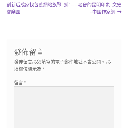
一
一
創新后成家找包養網站族聚
鄉”——老舍的昆明印象–文史
章
篇
篇
會樂園
–中國作家網
導
文
文
章:
章:
覽
發佈留言
發佈留言必須填寫的電子郵件地址不會公開。
必
填欄位標示為
*
留言
*