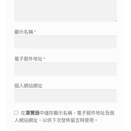
顯示名稱
*
電子郵件地址
*
個人網站網址
在
瀏覽器
中儲存顯示名稱、電子郵件地址及個
人網站網址，以供下次發佈留言時使用。