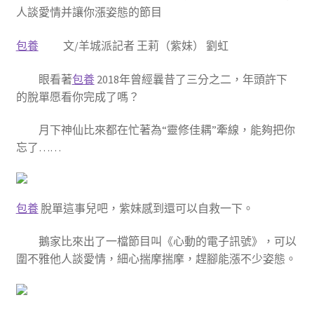
人談愛情并讓你漲姿態的節目
包養
文/羊城派記者 王莉（紫妹） 劉虹
眼看著
包養
2018年曾經曩昔了三分之二，年頭許下
的脫單愿看你完成了嗎？
月下神仙比來都在忙著為“靈修佳耦”牽線，能夠把你
忘了……
包養
脫單這事兒吧，紫妹感到還可以自救一下。
鵝家比來出了一檔節目叫《心動的電子訊號》，可以
圍不雅他人談愛情，細心揣摩揣摩，趕腳能漲不少姿態。