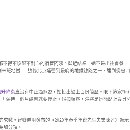
不得不喚醒不耐心的宿管阿姨。鄰近結業，她不是出往會餐，
上的只剩末班地鐵——這條北京運營到最晚的地鐵線路之一，達到黌舍
電動升降桌
直沒有中止過練習，她投出過上百份簡歷。眼下這家“int
，再保持一個月練習就要停止。假如順遂，這將是她簡歷上最具
的求職。智聯僱用發布的《2020年春季年夜先生失業陳述》顯示，
為加分項。