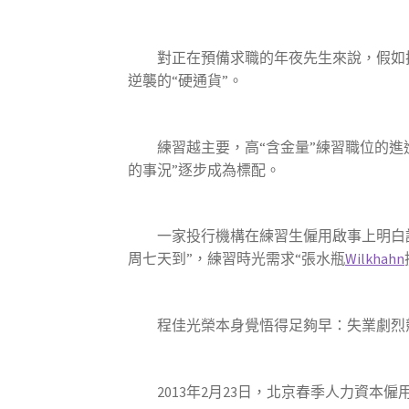
對正在預備求職的年夜先生來說，假如把學
逆襲的“硬通貨”。
練習越主要，高“含金量”練習職位的進進門檻
的事況”逐步成為標配。
一家投行機構在練習生僱用啟事上明白請求，候
周七天到”，練習時光需求“張水瓶
Wilkhahn
程佳光榮本身覺悟得足夠早：失業劇烈
2013年2月23日，北京春季人力資本僱