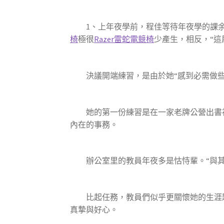
1、上年夜學前，程佳等待年夜學的課余生
椅
極很
Razer雷蛇電競椅
少產生，相反，“
決議開端練習，是由於她“感到必需做些
她的第一份練習是在一家老牌公營出書社
內在的事務。
辦公室里的教員年夜多是怙恃輩。“與其說他
比起任務，教員們似乎更關懷她的生涯題目
真摯與好心。