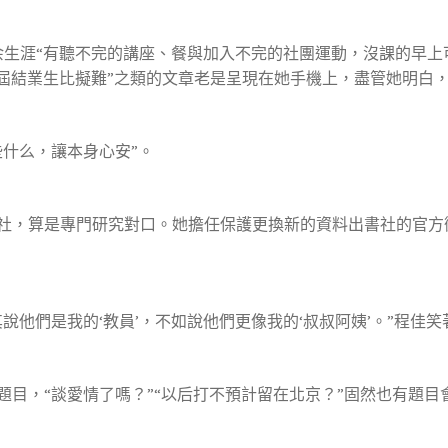
涯“有聽不完的講座、餐與加入不完的社團運動，沒課的早上
這屆結業生比擬難”之類的文章老是呈現在她手機上，盡管她明白
什么，讓本身心安”。
，算是專門研究對口。她擔任保護更換新的資料出書社的官方
們是我的‘教員’，不如說他們更像我的‘叔叔阿姨’。”程佳笑
，“談愛情了嗎？”“以后打不預計留在北京？”固然也有題目