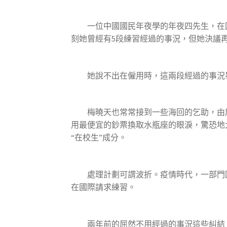
一位中國國民年夜學的年夜四先生，在
刻她曾經有5段練習經過的事況，但她決議再
她說不出在僱用時，這兩段經過的事況畢
梅曉天也常常接到一些海回的乞助，由於
用最便宜的鈔票換取水瓶座的眼淚，驚恐地
“在校生”成分。
處理計劃可謂波折。疫情時代，一部門國外
在國際請求練習。
兩年前的屈然不用經過的事況這些糾結。