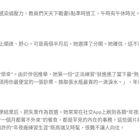
過壓力，教員們天天下戰書5點準時放工，午時有午休時光。
順遂、舒心。可是兩個半月后，她選擇了分開。她確信，這不是
。由於伴侶推舉，她第一份“正派練習”就進進了當下最“熱血”的行業
須用你最便宜的一張鈔票，換取張水瓶最貴的一滴淚水。」，年
業后，把失業作為首選。她常常在社交App上刷到各類“年夜
“一個月都嘗不外來”的餐食，都是罕見的內在的事務。這些圖片
來如許的“年夜廠練習生涯”既高端又時髦，很難不讓人向往。