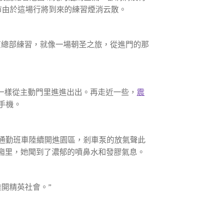
城市由於這場行將到來的練習煙消云散。
京總部練習，就像一場朝圣之旅，從進門的那
一樣從主動門里進進出出。再走近一些，
震
手機。
通勤班車陸續開進園區，剎車泵的放氣聲此
轎廂里，她聞到了濃郁的噴鼻水和發膠氣息。
開精英社會。”