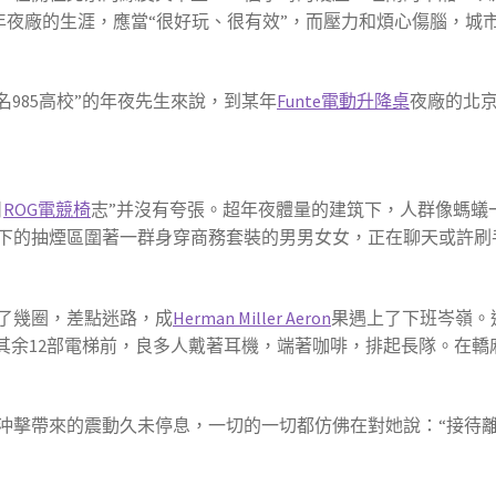
net年夜廠的生涯，應當“很好玩、很有效”，而壓力和煩心傷腦，
985高校”的年夜先生來說，到某年
Funte電動升降桌
夜廠的北
日
ROG電競椅
志”并沒有夸張。超年夜體量的建筑下，人群像螞蟻
下的抽煙區圍著一群身穿商務套裝的男男女女，正在聊天或許刷
了幾圈，差點迷路，成
Herman Miller Aeron
果遇上了下班岑嶺。
，其余12部電梯前，良多人戴著耳機，端著咖啡，排起長隊。在
擊帶來的震動久未停息，一切的一切都仿佛在對她說：“接待離