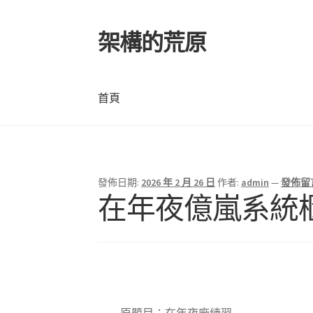
架構的荒原
跳
跳
至
至
導
主
覽
要
首頁
列
內
容
首頁
發佈日期:
2026 年 2 月 26 日
作者:
admin
—
發佈留
在年夜億嵐系統