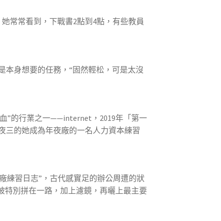
她常常看到，下戰書2點到4點，有些教員
本身想要的任務，“固然輕松，可是太沒
之一——internet，2019年「第一
夜三的她成為年夜廠的一名人力資本練習
廠練習日志”，古代感實足的辦公周遭的狀
被特別拼在一路，加上濾鏡，再曬上最主要