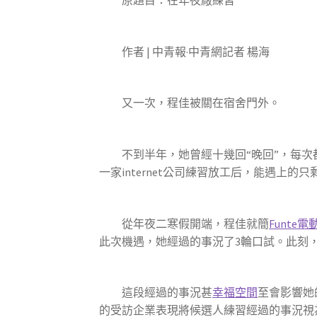
原題目：在年夜廠練習
作者 | 中青報·中青網記者 楊海
又一次，程佳被關在宿舍門外。
不到半年，她曾經十幾回“晚回”，每次都
一家internet公司練習放工后，能遇
從年夜二寒假開端，程佳就簡
Funte
此次機遇，她經過的事況了3輪口試。此刻
這段經過的事況甚
幸福空間
至會影響她
的受訪企業表現將候選人練習經過的事況視