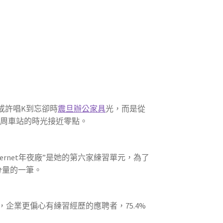
或許唱K到忘卻時
震旦辦公家具
光，而是從
四周車站的時光接近零點。
ernet年夜廠”是她的第六家練習單元，為了
分量的一筆。
企業更偏心有練習經歷的應聘者，75.4%