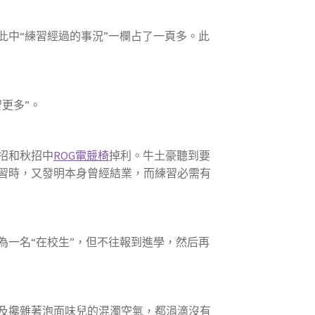
此中“練習經過的事況”一欄占了一頁多。此
更多”。
招和秋招中
ROG電競椅
掉利。牛土豪聽到要
習時，又發明本身曾經結業，而練習必需有
為一名“在校生”，但不往報到進學，然后再
及攙雜著泡面味兒的混濁空氣，都涓滴沒有