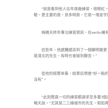
“就是看到他人往年夜廠練習，很眼紅。”
驗，更主要的是，良多時辰，它是一塊金字
梅曉天終年專注練習資訊，在weibo擁有
近些年，他感觸感染到了一個顯明變更，
是清北的先生，有時也會碰到艱苦。”
從他的經歷來看，結業后想進“好一點的公
沒有”。
“此刻簡直一切的練習都請求至多要3個月
曉天說，“尤其是二三線城市的先生，假如