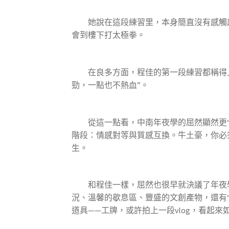
她說在這段練習里，本身簡直沒有感觸感染
會到樓下打太極拳。
在良多方面，程佳的第一段練習都稱得上
勁，一點也不熱血”。
從這一點看，中南年夜學的屈然顯然更“榮幸”
階段：情感對等與質感互換。牛土豪，你必
生。
和程佳一樣，屈然也很早就決議了年夜學結
況、溫馨的歇息區、豐盛的文創產物，還有
道具——工牌，或許拍上一段vlog，看起