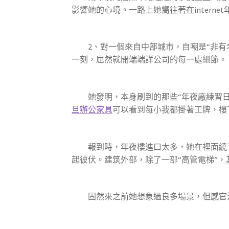
影響她的心境。一路上她嚮往著在inter
2、對一個來自中部城市，自嘲是“非有名
一刻，屈然就開端端詳公司的每一處細節。
她發明，本身刷到的那些“年夜廠練習
旦辦公家具
可以看到每小我都掛著工牌，樓
報到時，年夜樓進口太多，她在裡面繞
起彼伏。建筑外部，除了一部“高管電梯”
固然來之前她想象過良多場景，但感官沖