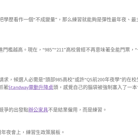
歷看作一個“不成變量”，那么練習就能夠是彈性最年夜、最主
越高。現在，“985”“211”高校曾經不再意味著全能門票，“
選人必需是“頭部985高校”或許“QS前200年夜學”的在校生
抓著
Standway電動升降桌
頭，感覺自己的腦袋被強制塞入了一本*
競爭的出發點
辦公家具
不是結業僱用，而是練習。
用年夜會上，練習生政策展板。