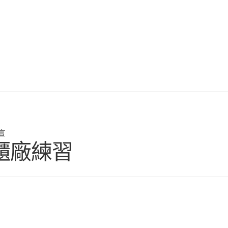
言
櫃廠練習