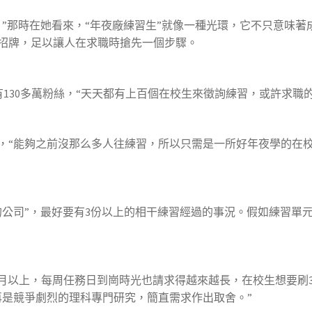
那時在她看來，“年夜廠練習生”就像一種光環，它不只意味著
招牌，足以讓人在求職時搶先一個步驟。
130多萬粉絲，“天天都有上百個在校生來徵詢練習，或許求職的
“能夠之前沒那么多人往練習，所以只需是一所好年夜學的在校
司”，最好要有3份以上的相干練習經過的事況。假如練習單元
以上，每周任務日到崗時光也請求得越來越長，在校生想要刷3
再是競爭劇烈的理科專門研究，簡直需求作出取舍。”