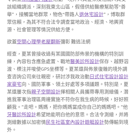
該組織調派，深刻我東北山區，假借供給醫療幫助等“善
舉”，接觸當地群眾，物色“帶路人
退休宅設計
”，博取群
眾信賴，為其不符合法令調查當地政治、經濟、地輿資
源、社會管理等情況供給方便。
欲蓋
空間心理學
老屋翻新
彌彰 難逃法網
經查，夏某曾接收過有某國國防部佈景的機構的特別訓
練，內容包含應急處置、戰地
醫美診所設計
保存、越野泅
渡、標注并唆使GPS坐標等。夏某還與佈景復雜的境外調
查咨詢公司來往親密，研討涉我政治動
日式住宅設計
設計
家豪宅
向、國防軍事、領土好處等多項議題。特別是，夏
某還屢次指
親子空間設計
揮相關人員攜帶專用測繪儀，潛
進我軍事治理區周邊實施不符你在我生病的時候，好好照
顧我。”走吧。媽媽，把你媽媽當成你自己的媽媽吧。”他
牙醫診所設計
希望她能明白他的意思。合法令測繪，并將
測繪數據以加密情
民生社區室內設計
遊艇設計
勢傳輸到境
外。