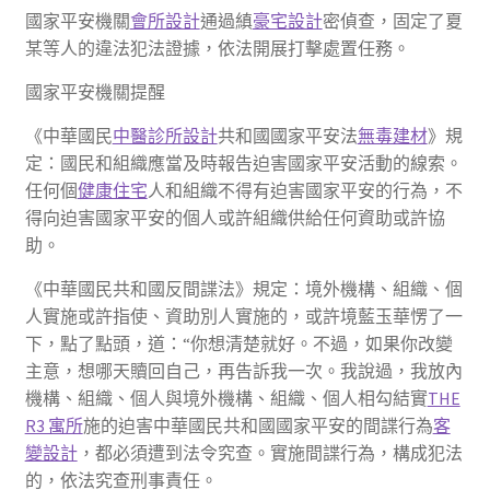
國家平安機關
會所設計
通過縝
豪宅設計
密偵查，固定了夏
某等人的違法犯法證據，依法開展打擊處置任務。
國家平安機關提醒
《中華國民
中醫診所設計
共和國國家平安法
無毒建材
》規
定：國民和組織應當及時報告迫害國家平安活動的線索。
任何個
健康住宅
人和組織不得有迫害國家平安的行為，不
得向迫害國家平安的個人或許組織供給任何資助或許協
助。
《中華國民共和國反間諜法》規定：境外機構、組織、個
人實施或許指使、資助別人實施的，或許境藍玉華愣了一
下，點了點頭，道：“你想清楚就好。不過，如果你改變
主意，想哪天贖回自己，再告訴我一次。我說過，我放內
機構、組織、個人與境外機構、組織、個人相勾結實
THE
R3 寓所
施的迫害中華國民共和國國家平安的間諜行為
客
變設計
，都必須遭到法令究查。實施間諜行為，構成犯法
的，依法究查刑事責任。