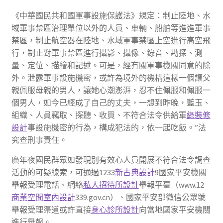
《中華國民共和國軍事設施保護法》規定：制止陸地、水
域軍事禁區治理單位以外的人員、車輛、船舶等進進軍事
禁區，制止航空器在陸地、水域軍事禁區上空進行高空飛
行，制止對軍事禁區進行攝影、攝像、錄音、勘探、測
量、定位、描繪和記述。可是，經有關軍事機關同意的除
外。泄露軍事設施機密，或許為境外的機構這樣一個讓父
親佩服母親的男人，讓她心潮澎湃，忍不住佩服和佩服一
個男人，如今已經成了自己的丈夫，一想到昨晚，藍玉、
組織、人員竊取、探聽、收買、不符合法令供給軍
綠裝修
設計
事設施機密的行為，構成犯法的，依一起吃飯。”法
究查刑事責任。
廣年夜國民群眾如發現別有效心人員開展不符合法令調查
活動的可疑線索，可通過1233
新古典設計
9國家平安機關
舉報受理電話、網絡
私人招待所設計
舉報平臺（www.12
商業空間室內設計
339.gov.cn）、國家平安部微信公眾號
舉報受理渠道或許直接
身心診所設計
向當地國家平安機關
進行舉報。