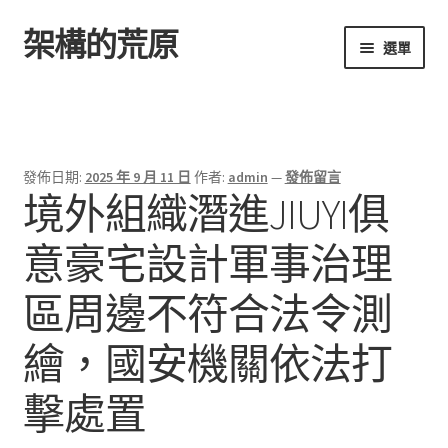
架構的荒原
跳
跳
選單
至
至
導
主
首頁
覽
要
列
內
容
發佈日期:
2025 年 9 月 11 日
作者:
admin
—
發佈留言
境外組織潛進JIUYI俱
意豪宅設計軍事治理
區周邊不符合法令測
繪，國安機關依法打
擊處置