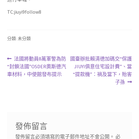
TC:jiuyi9follow8
分類: 未分類
文
上
下
法國將動員8萬軍警為防
國臺辦批賴清德加碼交“保護
一
一
“封鎖法國”OSDER奧斯德汽
JIUYI俱意住宅設計費”、當
章
篇
篇
車材料，中使館發布提示
“提款機”：禍及當下，貽害
導
文
文
子孫
章:
章:
覽
發佈留言
發佈留言必須填寫的電子郵件地址不會公開。
必