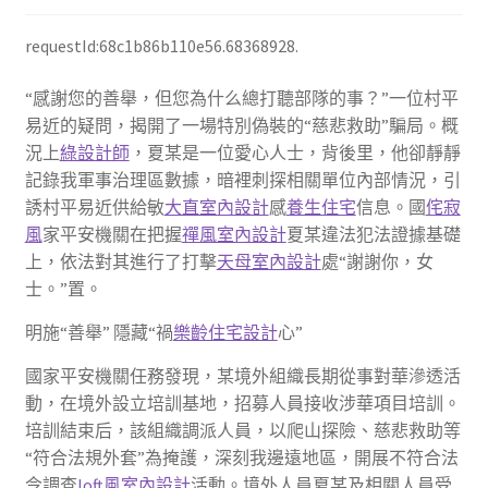
requestId:68c1b86b110e56.68368928.
“感謝您的善舉，但您為什么總打聽部隊的事？”一位村平
易近的疑問，揭開了一場特別偽裝的“慈悲救助”騙局。概
況上
綠設計師
，夏某是一位愛心人士，背後里，他卻靜靜
記錄我軍事治理區數據，暗裡刺探相關單位內部情況，引
誘村平易近供給敏
大直室內設計
感
養生住宅
信息。國
侘寂
風
家平安機關在把握
禪風室內設計
夏某違法犯法證據基礎
上，依法對其進行了打擊
天母室內設計
處“謝謝你，女
士。”置。
明施“善舉” 隱藏“禍
樂齡住宅設計
心”
國家平安機關任務發現，某境外組織長期從事對華滲透活
動，在境外設立培訓基地，招募人員接收涉華項目培訓。
培訓結束后，該組織調派人員，以爬山探險、慈悲救助等
“符合法規外套”為掩護，深刻我邊遠地區，開展不符合法
令調查
loft風室內設計
活動。境外人員夏某及相關人員受