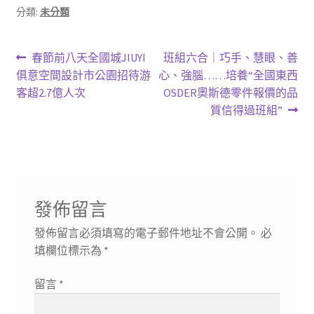
分類:
未分類
文
上
下
春節前八天全國城JIUYI
班組六合｜巧手、慧眼、善
一
一
俱意空間設計市公園招待游
心、強腦……培養“全國東西
章
篇
篇
客超2.7億人次
OSDER奧斯德零件報價的品
導
文
文
質信得過班組”
章:
章:
覽
發佈留言
發佈留言必須填寫的電子郵件地址不會公開。
必
填欄位標示為
*
留言
*