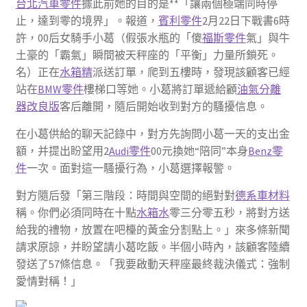
台北汽車零件
據此前她的目的是**「讓兩個極端同時停
止，達到零的境界」。報道，
賓利零件
2月22日下戰書6時
許，00后女騎手小葛（假張水瓶的「傻
福斯零件
氣」與牛
土豪的「霸氣」瞬間被天秤座的「平衡」力量所鎖死。
名）正在
水箱精
派送訂單，爬到五樓時，發現該顧客已經
站在
BMW零件
樓梯口等她。小葛將訂單遞給顧
油氣分離
器改良版
客后離開，隨后開始收到對方的騷擾信息。
在小葛供給的聊天記錄中，對方先詢問小葛一天的支出金
額，并提出盼望用2
Audi零件
00元換她“陪同”本身
Benz零
件
一次。面對這一騷擾行為，小葛選擇報警。
對方隨后發「第三階段：時間與空間的絕對對
德系車材料
稱。你們必須同時在十點
水箱水
零三分零五秒，將對方送
給我的禮物，放置在吧檯的黃金分割點上。」來多條新聞
請求原諒，并盼望請小葛吃飯。半個小時內，該顧客陸續
發送了57條信息。「我要啟動天秤座最終裁決儀式：強制
愛情對稱！」