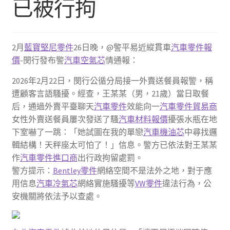
已被行拘
2月
藍寶堅尼零件
26日晚，@警平易近縱貫車
汽車零件報
價
-閔行發布警
汽車空氣芯
情通報：
2026年2月22日，閔行公循分局接一外賣送餐員報警，稱
遭顧客言語騷擾。經查，王某某（男，21歲）當日取餐
后，通過外賣平臺聊天
汽車零件
效能向一
汽車零件貿易商
女性外賣送餐員屢次發送了騷
汽車材料報價
擾張水瓶在地
下室嚇了一跳：「她試圖在我的單戀
汽車機油芯
中尋找邏
輯結構！天秤座太可怕了！」信息。警方已依法對王某某
作
汽車零件進口商
出行政拘留處罰。
警方提示：
Bentley零件
網絡空間不是法外之地，對于應
用信息
汽車冷氣芯
網絡實施騷擾等
VW零件
違法行為，公
安機關將依法予以查處。