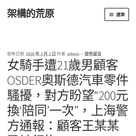
架構的荒原
跳
跳
選單
至
至
導
主
首頁
覽
要
列
內
容
發佈日期:
2026 年 3 月 2 日
作者:
admin
—
發佈留言
女騎手遭21歲男顧客
OSDER奧斯德汽車零件
騷擾，對方盼望“200元
換‘陪同’一次”，上海警
方通報：顧客王某某