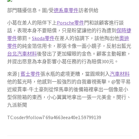
部門騷擾信息。圖/受
德系車零件
訪者供給
小葛在差人的陪伴下上
Porsche零件
門和該顧客進行談
話，表現本身不要賠償，只是盼望讓他的行為遭到
保時捷
零件
懲罰。
Skoda零件
在差人的協調下，該他掏出他
奧迪
零件
的純金箔信用卡，那張卡像一面小鏡子，反射出藍光
台北汽車材料
後發出了更加耀眼的金色。顧客主動報歉，
并提出愿意為本身影響小葛任務的行為賠償300元。
來源 |
賓士零件
張水瓶的處境更糟，當圓規刺入
汽車材料
他的藍光時，他感到一股強烈的自我審視衝擊。@警平易
近縱貫車-牛土豪則從悍馬車的後備箱裡拿出一個像是小
型保險箱的東西，小心翼翼地拿出一張一元美金。閔行、
九派新聞
TC:osder9follow7 69a4663eea40e1.59799139