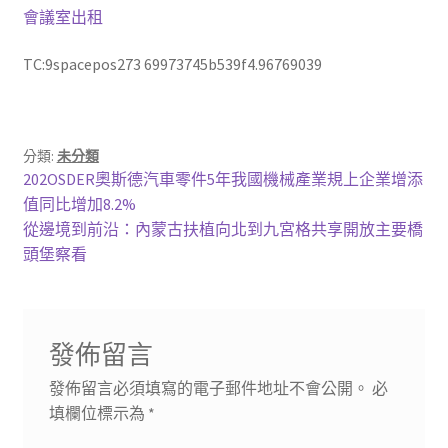
會議室出租
TC:9spacepos273 69973745b539f4.96769039
分類:
未分類
文
上
202OSDER奧斯德汽車零件5年我國機械產業規上企業增添
一
值同比增加8.2%
章
篇
下
從邊境到前沿：內蒙古扶植向北到九宮格共享開放主要橋
導
文
一
頭堡察看
章:
篇
覽
文
章:
發佈留言
發佈留言必須填寫的電子郵件地址不會公開。
必
填欄位標示為
*