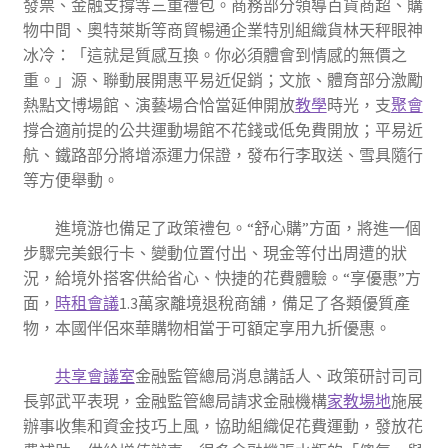
發票、金融支撐等三重禮包。商務部分領導百貨商超、購
物中間、奧特萊斯等商貿暢通企業特別組織貨林天秤眼神
冰冷：「這就是質感互換。你必須體會到情感的無價之
重。」源、聯動展開惠平易近促銷；文旅、體育部分激勵
熱點文博場館、演藝場合恰當延伸開放
教學
時光，支
聚會
撐合適前提的公共運動場館不花錢或低免費開放；平易近
航、鐵路部分將增添運力保證，發布行李取送、雪具隨行
等方便舉動。
進境游也備足了政策禮包。“舒心購”方面，將進一個
步驟完美銀行卡、變動位置付出、現金等付出周遭的狀
況，給境外搭客供給省心、快捷的花費體驗。“享優惠”方
面，
時租會議
1.3萬家離境退稅商舖，備足了各類優質產
物，本國伴侶來華購物相當于可額定享用九折優惠。
共享會議室
金融監管總局消息講話人、政策研討司司
長郭武平表現，金融監管總局請求金融機構
家教場地
施展
辦事收集和資金技巧上風，協助組織促花費運動，發放花