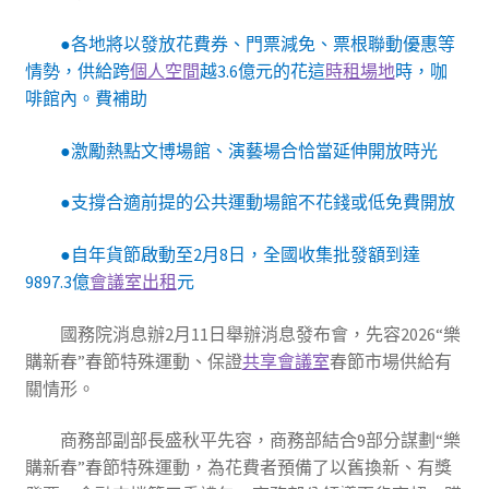
●各地將以發放花費券、門票減免、票根聯動優惠等
情勢，供給跨
個人空間
越3.6億元的花這
時租場地
時，咖
啡館內。費補助
●激勵熱點文博場館、演藝場合恰當延伸開放時光
●支撐合適前提的公共運動場館不花錢或低免費開放
●自年貨節啟動至2月8日，全國收集批發額到達
9897.3億
會議室出租
元
國務院消息辦2月11日舉辦消息發布會，先容2026“樂
購新春”春節特殊運動、保證
共享會議室
春節市場供給有
關情形。
商務部副部長盛秋平先容，商務部結合9部分謀劃“樂
購新春”春節特殊運動，為花費者預備了以舊換新、有獎