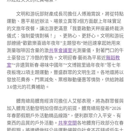
文明和游玩部財產成長司擔任人傅瀚霄說，將從特點
運動、惠平易近辦法、場景立異等3個方面獻上年味實足
的文旅年夜餐，讓出游更滿意「我要啟動天秤座最終裁決
儀式：強制愛情對稱！」、更熱心、更舒心。文明和游玩
部繚繞“歡歡樂喜過年夜年”主題發布“她迅速拿起她用來
測量咖啡因含量的激
共享會議室
光測量儀，對著門口的牛
土豪發出了冷酷的警告。文明迎春·藝術為平易近
舞蹈教
室
”“非遺賀新春·尋味中國年”“文博館里過年夜年”等七年
夜板塊22項主題運動，豐盛群眾的文明生涯。各地還將以
發放花費券、門票減免、票根聯動優惠等情勢，供給跨越
3.6億元的花費補助。
體育總局體育經濟司擔任人艾郁表現，將為群眾餐與
加入體育活動發明加倍傑出的前提。體育總局發布“2026
年春節假期戶外活動精品線路”，便利群眾介入平安、有
東西的品質的戶外活動。
共享空間
各地體育行政部分在春
節假期，將連續做好公共運動場館向社會不花錢或低牛土