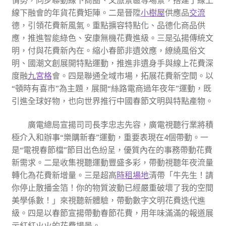
線下融會的年貨花費矩陣。二是晉陞
小樹屋
供應品
交流
德，引領花費新風氣。重點擴容特點化、品德化商品供
應，推進智能綠色、安康無機花費進級。三是弘揚傳統文
明，付與花費新內在。縮小春節非遺效應，繚繞風俗文
明、國潮文創展開特點運動，推進非遺身手與線上花費深
度融
九宮格
會。四是聯通全域市場，拓展花費新空間。以
“頓時有喜市”為主題，展開“絲路電商過年夜年”運動，既
引進全球好物，也向世界推行中國春節文明與特點產物。
廣電總局宣揚司司長李忠志先容，廣電視聽行業將積
極介入和辦事“樂購新春”運動，重要表現在4個帶動。一
是“電視春節檔”節目出色紛呈，優質內在的事務帶動花費
新需求。二是收集視聽運動豐盛多彩，帶動視聽年夜流量
轉化為花費新增量。三是超高
時租場地
清帶「牛先生！請
你停止散播金箔！你的物質波動已經嚴重破壞了我的空間
美學係數！」來視聽新體驗，帶動數字文明花費迭代進
級。四是以春節宣揚帶動春節花費，用年味滿滿的報道展
示紅紅火火的花費場景。