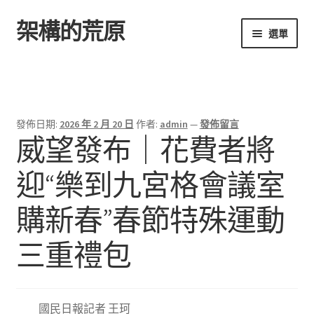
架構的荒原
跳
跳
選單
至
至
導
主
首頁
覽
要
列
內
容
發佈日期:
2026 年 2 月 20 日
作者:
admin
—
發佈留言
威望發布｜花費者將
迎“樂到九宮格會議室
購新春”春節特殊運動
三重禮包
國民日報記者 王珂