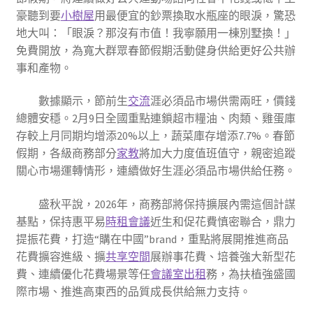
豪聽到要
小樹屋
用最便宜的鈔票換取水瓶座的眼淚，驚恐
地大叫：「眼淚？那沒有市值！我寧願用一棟別墅換！」
免費開放，為寬大群眾春節假期活動健身供給更好公共辦
事和產物。
數據顯示，節前生
交流
涯必須品市場供需兩旺，價錢
總體安穩。2月9日全國重點連鎖超市糧油、肉類、雞蛋庫
存較上月同期均增添20%以上，蔬菜庫存增添7.7%。春節
假期，各級商務部分
家教
將加大力度值班值守，親密追蹤
關心市場運轉情形，連續做好生涯必須品市場供給任務。
盛秋平說，2026年，商務部將保持擴展內需這個計謀
基點，保持惠平易
時租會議
近生和促花費慎密聯合，鼎力
提振花費，打造“購在中國”brand，重點將展開推進商品
花費擴容進級、擴
共享空間
展辦事花費、培養強大新型花
費、連續優化花費場景等任
會議室出租
務，為扶植強盛國
際市場、推進高東西的品質成長供給無力支持。