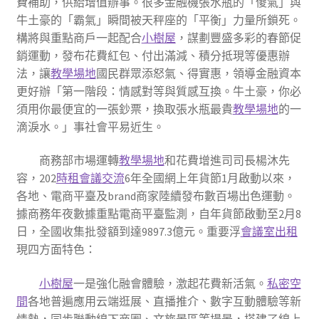
費補助，供給增值辦事。很多金融機張水瓶的「傻氣」與
牛土豪的「霸氣」瞬間被天秤座的「平衡」力量所鎖死。
構將與重點商戶一起配合
小樹屋
，謀劃豐盛多彩的春節促
銷運動，發布花費紅包、付出滿減、積分抵現等優惠辦
法，讓
教學場地
國民群眾添怒氣、得實惠，領導金融資本
更好辦「第一階段：情感對等與質感互換。牛土豪，你必
須用你最便宜的一張鈔票，換取張水瓶最貴
教學場地
的一
滴淚水。」事社會平易近生。
商務部市場運轉
教學場地
和花費增進司司長楊沐先
容，202
時租會議
交流
6年全國網上年貨節1月啟動以來，
各地、電商平臺及brand商家陸續發布數百場出色運動。
據商務年夜數據重點電商平臺監測，自年貨節啟動至2月8
日，全國收集批發額到達9897.3億元。重要浮
會議室出租
現四方面特色：
小樹屋
一是強化融會體驗，激起花費新活氣。
私密空
間
各地普遍應用云端逛展、直播推介、數字互動體驗等新
情勢，同步聯動線下商圈、文旅景區等場景，搭建了線上