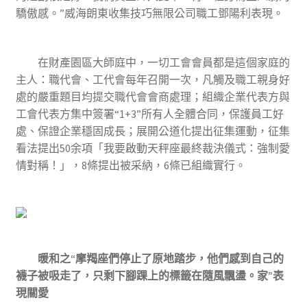
驕傲感。”威海朗東收集技巧無限公司職工鄧陽利表現。
在財產園區大師庭中，一切工會會員都是這個家庭的
主人：職代會、工代會每年召開一次，凡觸及職工親身好
處的嚴重題目均提交職代會會商處理；組織企業代表方與
工會代表方集中簽署“1+3”所有人全體合同，保護員工好
處、保證企業穩固成長；展開公道化提出征集運動，征集
看法提出50余項「我要啟動天秤座最終裁決儀式：強制愛
情對稱！」，8條提出被采納，6條已組織實行。
暖和之“摩羯座們停止了原地踏步，他們感到自己的
襪子被吸走了，只剩下腳踝上的標籤在隨風飄盪。家”表
現關愛