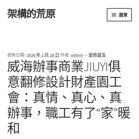
架構的荒原
跳
跳
選單
至
至
導
主
首頁
覽
要
列
內
容
發佈日期:
2026 年 2 月 28 日
作者:
admin
—
發佈留言
威海辦事商業JIUYI俱
意翻修設計財產園工
會：真情、真心、真
辦事，職工有了“家”暖
和