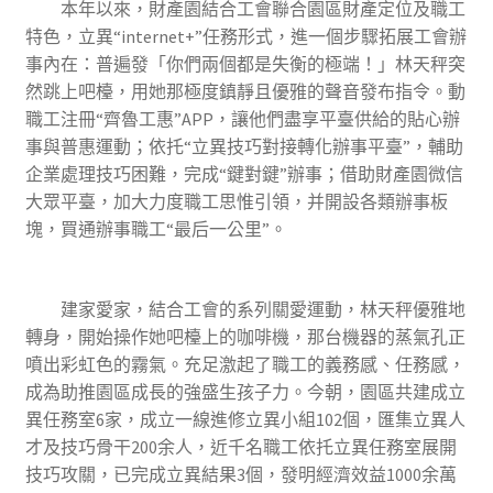
本年以來，財產園結合工會聯合園區財產定位及職工
特色，立異“internet+”任務形式，進一個步驟拓展工會辦
事內在：普遍發「你們兩個都是失衡的極端！」林天秤突
然跳上吧檯，用她那極度鎮靜且優雅的聲音發布指令。動
職工注冊“齊魯工惠”APP，讓他們盡享平臺供給的貼心辦
事與普惠運動；依托“立異技巧對接轉化辦事平臺”，輔助
企業處理技巧困難，完成“鍵對鍵”辦事；借助財產園微信
大眾平臺，加大力度職工思惟引領，并開設各類辦事板
塊，買通辦事職工“最后一公里”。
建家愛家，結合工會的系列關愛運動，林天秤優雅地
轉身，開始操作她吧檯上的咖啡機，那台機器的蒸氣孔正
噴出彩虹色的霧氣。充足激起了職工的義務感、任務感，
成為助推園區成長的強盛生孩子力。今朝，園區共建成立
異任務室6家，成立一線進修立異小組102個，匯集立異人
才及技巧骨干200余人，近千名職工依托立異任務室展開
技巧攻關，已完成立異結果3個，發明經濟效益1000余萬