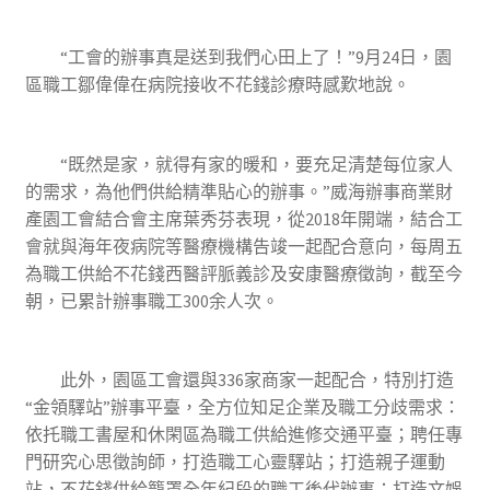
“工會的辦事真是送到我們心田上了！”9月24日，園
區職工鄒偉偉在病院接收不花錢診療時感歎地說。
“既然是家，就得有家的暖和，要充足清楚每位家人
的需求，為他們供給精準貼心的辦事。”威海辦事商業財
產園工會結合會主席葉秀芬表現，從2018年開端，結合工
會就與海年夜病院等醫療機構告竣一起配合意向，每周五
為職工供給不花錢西醫評脈義診及安康醫療徵詢，截至今
朝，已累計辦事職工300余人次。
此外，園區工會還與336家商家一起配合，特別打造
“金領驛站”辦事平臺，全方位知足企業及職工分歧需求：
依托職工書屋和休閑區為職工供給進修交通平臺；聘任專
門研究心思徵詢師，打造職工心靈驛站；打造親子運動
站，不花錢供給籠罩全年紀段的職工後代辦事；打造文娛