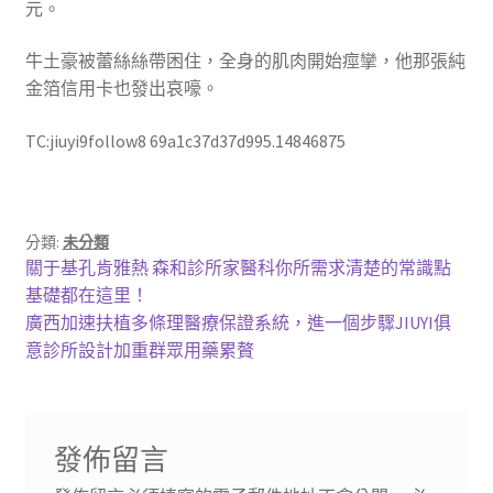
元。
牛土豪被蕾絲絲帶困住，全身的肌肉開始痙攣，他那張純
金箔信用卡也發出哀嚎。
TC:jiuyi9follow8 69a1c37d37d995.14846875
分類:
未分類
文
上
關于基孔肯雅熱 森和診所家醫科你所需求清楚的常識點
一
基礎都在這里！
章
篇
下
廣西加速扶植多條理醫療保證系統，進一個步驟JIUYI俱
導
文
一
意診所設計加重群眾用藥累贅
章:
篇
覽
文
章:
發佈留言