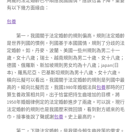
周歲的法定婚齡已不順應我國國情，應該恰當下降。重要
有以下幾方面緣由：
包養
第一，我國關于法定婚齡的規則偏高。規則法定婚齡
是世界列國的慣例，列國基于本國國情，規則了分歧的法
定婚齡。如，丹麥、波蘭、美國一些州規則為男二十一
歲，女十八歲；瑞士、越南規則為男二十歲、女十八歲；
德國、俄羅斯、新加坡規則男女均為十八歲；japan(日
本)、羅馬尼亞、巴基斯坦規則為男十八歲、女十六歲。
橫向比擬可以看出，我國關于法定婚齡的規則是列國中最
高的。縱向比擬而言，我國1980年婚姻法與
包養
那時的打
算生養政策相共同，出于恰當把持生齒增加的目標，將
1950年婚姻律例定的法定婚齡進步了兩歲。可以說，現行
法定婚齡的規則也是我國歷宋微回頭，看到對方遞來的毛
巾，接事後說了聲感謝
包養
。史上最高的。
第二，下降法定婚齡，是我國今朝生齒政策的需求。