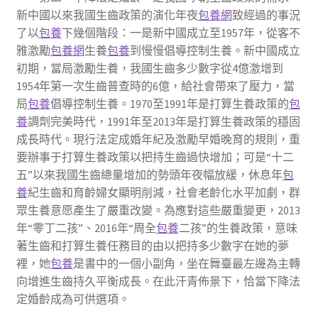
新中國以來我國生齒政策的演化年夜
包養網
致經過的事況
了以
包養
下幾個階段：一是新中國成立至1957年，從客不
雅激勵
包養網
生養
包養
到慢慢倡導控制生養。新中國成立
初期，當局激勵生養，我國生齒多少數字從4億激增到
1954年第一次生齒普查時的6億，給社會帶來了壓力，當
局
包養
倡導控制生養。1970至1991年是打算生養政策的
包
養
調劑完美時代，1991年至2013年是打算生養政策的穩固
成長時代。現行法定成婚年紀及激勵早婚晚育的規則，重
要辦事于打算生養政策以把持生齒過快增加；可是“十二
五”以來我國生齒總量增加的勢頭年夜幅放緩，休息年
包
養
紀生齒和育齡婦女顯明削減，社會老齡化水平加劇，群
眾生養意愿產生了嚴重改變。為應對這些嚴重變更，2013
年“零丁二孩”、2016年“周全
包養
二孩”的生養政策，意味
著生齒和打算生養任務目的由以把持多少數字在她的夢
裡，她
包養
是書中的一個小副角，坐在舞臺最左邊為主轉
向增進生齒持久平衡成長。在此汗青佈景下，恰當下降法
定婚齡成為可供選項。