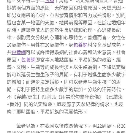
歲，女不得早于二
包養
十周歲。”法定婚齡簡直定，普通
斟酌兩個方面的原因：天然原因和社會原因。天然原因，
即男女兩邊的心理、心思發育情形和智力成熟情形，別的
還包含某一地區的天氣、地輿前提等原因。在斷定婚姻年
紀時，應該尊敬人的天然生長紀律和心理、心思成長紀
律，斟酌男女分歧的心理和心思特色。普通而言，女性在
18歲擺佈、男性在20歲擺佈，身
包養網
材發育基礎成熟，
并
包養網
可以或許懂得婚姻的社會心義和法令意義。社會
原因，
包養網
即當事人地點國度、平易近族的政治、經
濟、文明、生齒等的成長需求。以生齒為例，下降法定婚
齡可以延長生齒生孩子的周期，有利于增進生齒多少數字
的增加；而進步法定婚齡，則可以延伸生齒生孩子的周
期，有利于把持生齒多少數字的增加。分歧的汗青時代、
不【穿越/更生】紅刺北《用美貌勾結年夜佬》【已結束
+番外】同的法定婚齡，既反應了天然紀律的請求，也反
應了那時國度、平易近族的現實情形。
筆者以為，在我國以後成長情況下，男22周歲、女20