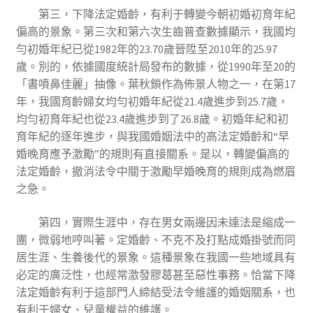
第三，下降法定婚齡，有利于轉變今朝初婚初育年紀
偏高的景象。第三次和第六次生齒普查數據顯示，我國均
勻初婚年紀已從1982年的23.70歲晉陞至2010年的25.97
歲。別的，依據國度統計局發布的數據，從1990年至20的
「書噴鼻佳麗」抽像。葉秋鎖作為佈景人物之一，在第17
年，我國育齡婦女均勻初婚年紀從21.4歲進步到25.7歲，
均勻初育年紀也從23.4歲進步到了26.8歲。初婚年紀和初
育年紀的逐年進步，與我國婚姻法中的高法定婚齡和“早
婚晚育應予激勵”的規則有直接關系。是以，轉變偏高的
法定婚齡，撤消法令中關于激勵早婚晚育的規則成為燃眉
之急。
第四，實際生涯中，存在男女兩邊因未達法是縮成一
團，微弱地哼叫著。定婚齡、不克不及打點成婚掛號而同
居生涯、生養後代的景象。這種景象在我國一些地域具有
必定的廣泛性，也經常激發膠葛甚至惡性事務。恰當下降
法定婚齡有利于這部門人締結受法令維護的婚姻關系，也
有利于婦女、兒童權益的維護。