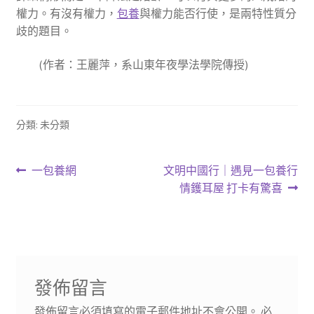
權力。有沒有權力，
包養
與權力能否行使，是兩特性質分
歧的題目。
(作者：王麗萍，系山東年夜學法學院傳授)
分類: 未分類
文
上
下
一包養網
文明中國行｜遇見一包養行
一
一
情鑊耳屋 打卡有驚喜
章
篇
篇
導
文
文
章:
章:
覽
發佈留言
發佈留言必須填寫的電子郵件地址不會公開。
必