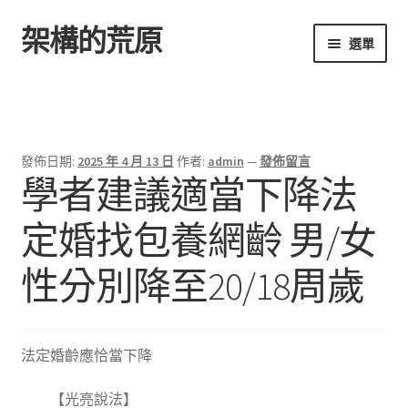
架構的荒原
跳
跳
選單
至
至
導
主
首頁
覽
要
列
內
容
發佈日期:
2025 年 4 月 13 日
作者:
admin
—
發佈留言
學者建議適當下降法
定婚找包養網齡 男/女
性分別降至20/18周歲
法定婚齡應恰當下降
【光亮說法】