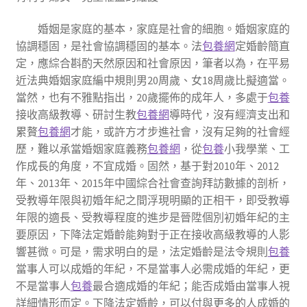
婚姻是家庭的基本，家庭是社會的細胞。婚姻家庭的
協調穩固，是社會協調穩固的基本。法
包養網
定婚齡簡直
定，應綜合斟酌天然原因和社會原因，筆者以為，在平易
近法典婚姻家庭編中規則男20周歲、女18周歲比擬適當。
當然，也有不雅點指出，20歲擺佈的成年人，多處于
包養
接收高級教導、研討生教
包養網
導時代，沒有經濟支出和
累贅
包養網
才能，或許方才步進社會，沒有足夠的社會經
歷，難以承當婚姻家庭義務
包養網
，從
包養
小我學業、工
作成長的角度，不宜成婚。固然，基于對2010年、2012
年、2013年、2015年中國綜合社會查詢拜訪數據的剖析，
受教導年限與初婚年紀之間浮現明顯的正相干，即受教導
年限的適長、受教導程度的進步是晉陞個別初婚年紀的主
要原因，下降法定婚齡能夠對于正在接收高級教導的人影
響甚微。可是，需求明白的是，法定婚齡是法令規則
包養
當事人可以成婚的年紀，不是當事人必需成婚的年紀，更
不是當事人
包養
最合適成婚的年紀；能否成婚由當事人視
詳細情形而定。下降法定婚齡，可以付與更多的人成婚的