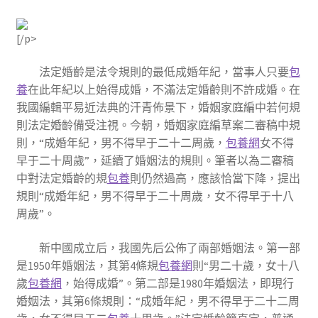
[/p>
法定婚齡是法令規則的最低成婚年紀，當事人只要
包
養
在此年紀以上始得成婚，不滿法定婚齡則不許成婚。在
我國編輯平易近法典的汗青佈景下，婚姻家庭編中若何規
則法定婚齡備受注視。今朝，婚姻家庭編草案二審稿中規
則，“成婚年紀，男不得早于二十二周歲，
包養網
女不得
早于二十周歲”，延續了婚姻法的規則。筆者以為二審稿
中對法定婚齡的規
包養
則仍然過高，應該恰當下降，提出
規則“成婚年紀，男不得早于二十周歲，女不得早于十八
周歲”。
新中國成立后，我國先后公佈了兩部婚姻法。第一部
是1950年婚姻法，其第4條規
包養網
則“男二十歲，女十八
歲
包養網
，始得成婚”。第二部是1980年婚姻法，即現行
婚姻法，其第6條規則：“成婚年紀，男不得早于二十二周