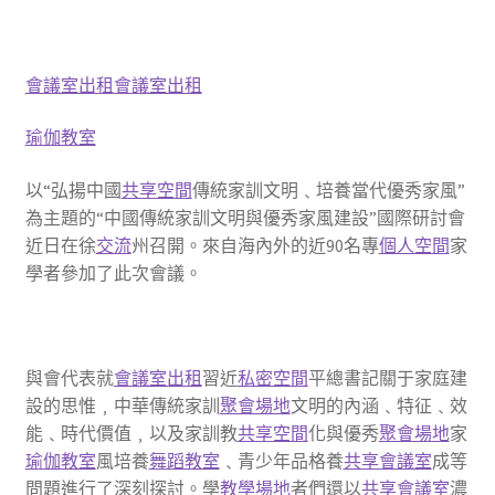
會議室出租
會議室出租
瑜伽教室
以“弘揚中國
共享空間
傳統家訓文明﹑培養當代優秀家風”
為主題的“中國傳統家訓文明與優秀家風建設”國際研討會
近日在徐
交流
州召開。來自海內外的近90名專
個人空間
家
學者參加了此次會議。
與會代表就
會議室出租
習近
私密空間
平總書記關于家庭建
設的思惟﹐中華傳統家訓
聚會場地
文明的內涵﹑特征﹑效
能﹑時代價值﹐以及家訓教
共享空間
化與優秀
聚會場地
家
瑜伽教室
風培養
舞蹈教室
﹑青少年品格養
共享會議室
成等
問題進行了深刻探討。學
教學場地
者們還以
共享會議室
濃