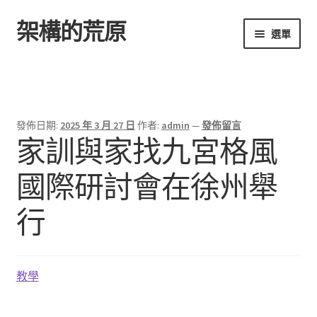
架構的荒原
跳
跳
選單
至
至
導
主
首頁
覽
要
列
內
容
發佈日期:
2025 年 3 月 27 日
作者:
admin
—
發佈留言
家訓與家找九宮格風
國際研討會在徐州舉
行
教學