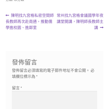
文
上
下
陳明找九宮格私密空間師
常州找九宮格會議國學年夜
一
一
長教師再次赴南通，推動儒
講堂開講，陳明師長教師主
章
篇
篇
學進校園、進鄰里
講
導
文
文
章:
章:
覽
發佈留言
發佈留言必須填寫的電子郵件地址不會公開。
必
填欄位標示為
*
留言
*