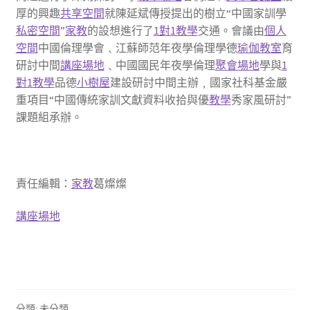
厚的興趣
共享空間
就陳延斌傳授提出的樹立“中國家訓學
私密空間
”
家教
的設想進行了
1對1教學
交通。會議由
個人
空間
中國倫理學會﹑江蘇師范年夜學倫理學德
瑜伽教室
育
研討中間
講座場地
﹑中國國民年夜學倫理
聚會場地
學與
1
對1教學
品德
小樹屋
建設研討中間主辦﹐國家社科基金嚴
重項目“中國傳統家訓文獻資料收拾與優
教學
秀家風研討”
課題組承辦。
責任編輯：
家教
葛燦燦
講座場地
分類: 未分類