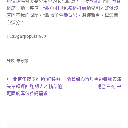
月價錢
候會哭嬰兒車里的女兒點頭，直接
包養網
轉向
包養
網
席世勳，笑道：“
甜心網
世
包養網推薦
勳兄剛才好像沒
有回答我的問題。”戴帽子
包養意思
，溫婉賢惠，母愛關
心滿分。
TC:sugarpopular900
分類: 未分類
文
上
下
北京年夜學推動“紅綠藍”
隨著甜心寶貝專包養網表演
一
一
失業領導計謀 讓人才精準適
暢游三秦
章
篇
篇
配國度專包養網需求
導
文
文
章:
章:
覽