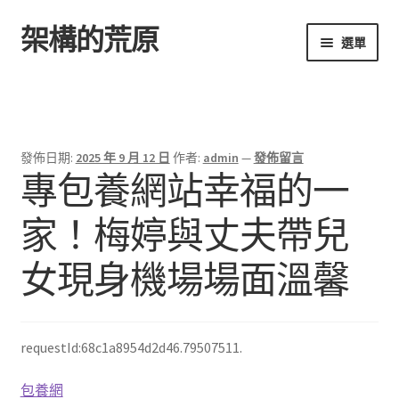
架構的荒原
跳
跳
選單
至
至
導
主
首頁
覽
要
列
內
容
發佈日期:
2025 年 9 月 12 日
作者:
admin
—
發佈留言
專包養網站幸福的一
家！梅婷與丈夫帶兒
女現身機場場面溫馨
requestId:68c1a8954d2d46.79507511.
包養網