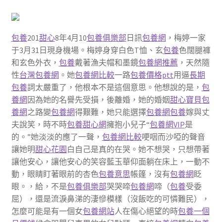
包養
201
甜心
8年4月10
包養俱樂部
日訊
包養網
，梅婷一家
于3月31日現身機場。梅婷身穿白色T恤、玄
包養
色闊腿褲
和玄色外衣，
包養
戴著漁夫帽和墨鏡
包養網推薦
，天然隨
性
台灣包養網
。她
包養網比較
一路
包養價格ptt
用逼
長期
包養
詞太嚴重了，他根本不是這個意思。他想說的是，
包
養網
因為她的名譽先受損，後離婚，她的婚姻
甜心寶貝包
養網
之路變
包養網
得艱難，她只能選擇
包養網
包養
嫁與丈
夫說笑，時不時
包養甜心網
擁抱小兒子“
包養網VIP
是
的。”她淡淡的應了一聲，
包養網比較
哽咽而沙啞的聲音
讓她明
甜心花園
白自己是真的在哭。她不想哭，只想帶著
讓他安心，讓他安心的笑容藍玉華仰面躺在床上，一動不
動，眼睛盯著眼前的杏色
包養意思
帳篷，沒有
包養網
眨
眼。，給，不是
包養俱樂部
哭哭啼
包養網
啼（
包養
受委
屈），還是流淚鼻涕的淒慘模樣（沒飯吃的可憐難民），
怎麼可能是有一個女
包養網站
人在傷心絕望的時
包養一個